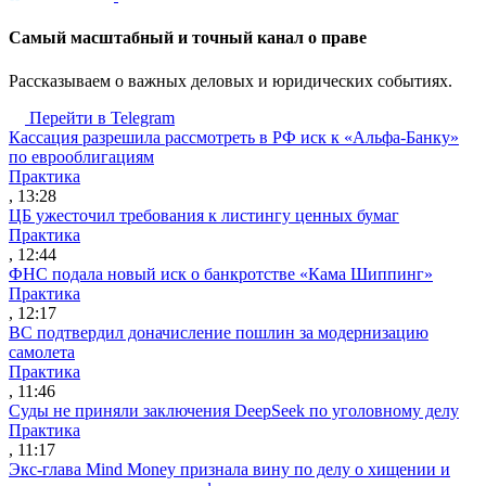
Cамый масштабный и точный канал о праве
Рассказываем о важных деловых и юридических событиях.
Перейти в Telegram
Кассация разрешила рассмотреть в РФ иск к «Альфа-Банку»
по еврооблигациям
Практика
, 13:28
ЦБ ужесточил требования к листингу ценных бумаг
Практика
, 12:44
ФНС подала новый иск о банкротстве «Кама Шиппинг»
Практика
, 12:17
ВС подтвердил доначисление пошлин за модернизацию
самолета
Практика
, 11:46
Суды не приняли заключения DeepSeek по уголовному делу
Практика
, 11:17
Экс-глава Mind Money признала вину по делу о хищении и