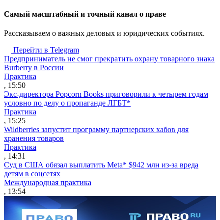
Cамый масштабный и точный канал о праве
Рассказываем о важных деловых и юридических событиях.
Перейти в Telegram
Предприниматель не смог прекратить охрану товарного знака
Burberry в России
Практика
, 15:50
Экс-директора Popcorn Books приговорили к четырем годам
условно по делу о пропаганде ЛГБТ*
Практика
, 15:25
Wildberries запустит программу партнерских хабов для
хранения товаров
Практика
, 14:31
Суд в США обязал выплатить Meta* $942 млн из-за вреда
детям в соцсетях
Международная практика
, 13:54