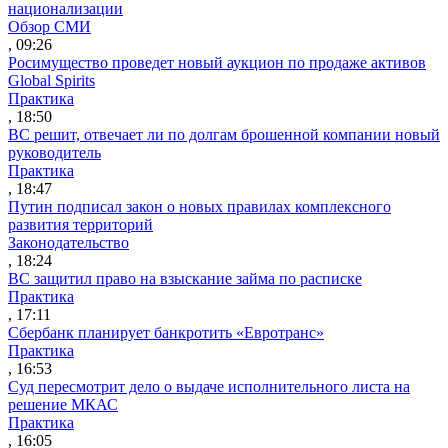
национализации
Обзор СМИ
, 09:26
Росимущество проведет новый аукцион по продаже активов
Global Spirits
Практика
, 18:50
ВС решит, отвечает ли по долгам брошенной компании новый
руководитель
Практика
, 18:47
Путин подписал закон о новых правилах комплексного
развития территорий
Законодательство
, 18:24
ВС защитил право на взыскание займа по расписке
Практика
, 17:11
Сбербанк планирует банкротить «Евротранс»
Практика
, 16:53
Суд пересмотрит дело о выдаче исполнительного листа на
решение МКАС
Практика
, 16:05