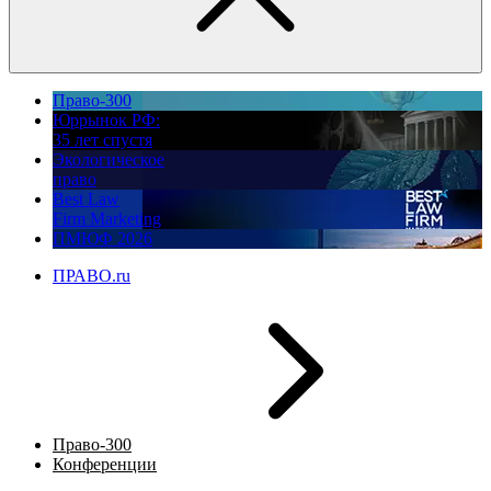
Право-300
Юррынок РФ:
35 лет спустя
Экологическое
право
Best Law
Firm Marketing
ПМЮФ 2026
ПРАВО.ru
Право-300
Конференции