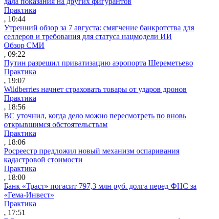
дала показания на других фигурантов
Практика
, 10:44
Утренний обзор за 7 августа: смягчение банкротства для
селлеров и требования для статуса нацмодели ИИ
Обзор СМИ
, 09:22
Путин разрешил приватизацию аэропорта Шереметьево
Практика
, 19:07
Wildberries начнет страховать товары от ударов дронов
Практика
, 18:56
ВС уточнил, когда дело можно пересмотреть по вновь
открывшимся обстоятельствам
Практика
, 18:06
Росреестр предложил новый механизм оспаривания
кадастровой стоимости
Практика
, 18:00
Банк «Траст» погасит 797,3 млн руб. долга перед ФНС за
«Гема-Инвест»
Практика
, 17:51