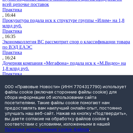
всей цепочке поставок
Практика
, 16:44
Прокуратура подала иск к структуре группы «Илим» на 1,8
млрд руб.
Практика
, 16:35
Экономколлегия ВС рассмотрит спор о классификации товара
по ВЭД ЕАЭС
Практика
, 16:24
Дочерняя компания «Мегафона» подала иск к «М.Видео» на
1,8 млрд руб.
Практика
, 15:50
СИП проверит отмену патента на систему управления
ООО «Правовые Новости» (ИНН 7704317790) использует
устройствами после возражений «Яндекса»
файлы cookie (включая сторонние файлы cookie) для
Практика
сбора информации об использовании сайта
, 15:17
посетителями. Такие файлы cookie помогают нам
Суды 10 стран рассматривают иски российской «дочки»
предоставлять вам наилучший онлайн-опыт, постоянно
Google о возврате дивидендов
улучшать наш веб-сайт. Нажав на кнопку «Подтвердить»,
Международная практика
вы даете согласие на обработку файлов cookie в
, 14:09
соответствии с условиями, изложенными в нашей
Политике использования cookie-файлов
.