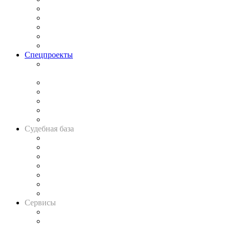
Процесс
Исследования
Рынок юридических услуг
Юридическое сообщество
Важнейшие правовые темы в прессе
Спецпроекты
Подкаст «В здравом уме
и твёрдой памяти»
Legal Design
Банкротная панорама
Советы для литигаторов
Сговоры на торгах
Авто
Судебная база
Картотека арбитражных дел
Решения арбитражных судов
Календарь рассмотрения арбитражных дел
Досье судей
Информация о судах
RSS лента новостей
Вакансии для юристов
Сервисы
Справочно-правовая система
Casebook: мониторинг дел