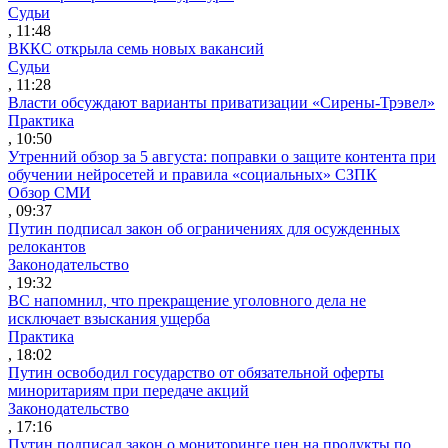
Судьи
, 11:48
ВККС открыла семь новых вакансий
Судьи
, 11:28
Власти обсуждают варианты приватизации «Сирены-Трэвел»
Практика
, 10:50
Утренний обзор за 5 августа: поправки о защите контента при
обучении нейросетей и правила «социальных» СЗПК
Обзор СМИ
, 09:37
Путин подписал закон об ограничениях для осужденных
релокантов
Законодательство
, 19:32
ВС напомнил, что прекращение уголовного дела не
исключает взыскания ущерба
Практика
, 18:02
Путин освободил государство от обязательной оферты
миноритариям при передаче акций
Законодательство
, 17:16
Путин подписал закон о мониторинге цен на продукты по