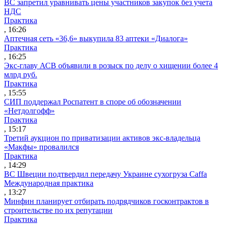
ВС запретил уравнивать цены участников закупок без учета
НДС
Практика
, 16:26
Аптечная сеть «36,6» выкупила 83 аптеки «Диалога»
Практика
, 16:25
Экс-главу АСВ объявили в розыск по делу о хищении более 4
млрд руб.
Практика
, 15:55
СИП поддержал Роспатент в споре об обозначении
«Нетдолгофф»
Практика
, 15:17
Третий аукцион по приватизации активов экс-владельца
«Макфы» провалился
Практика
, 14:29
ВС Швеции подтвердил передачу Украине сухогруза Caffa
Международная практика
, 13:27
Минфин планирует отбирать подрядчиков госконтрактов в
строительстве по их репутации
Практика