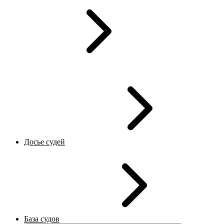
Досье судей
База судов