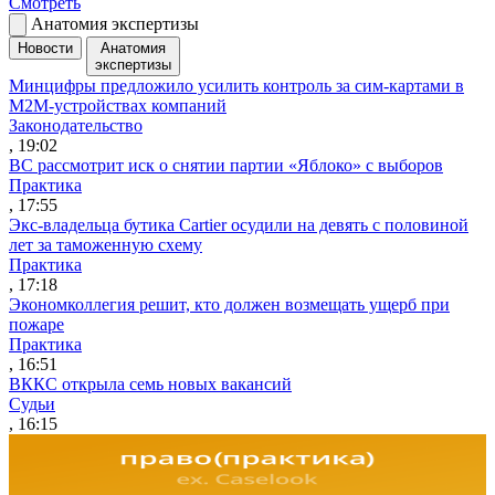
Смотреть
Анатомия экспертизы
Новости
Анатомия
экспертизы
Минцифры предложило усилить контроль за сим-картами в
M2M-устройствах компаний
Законодательство
, 19:02
ВС рассмотрит иск о снятии партии «Яблоко» с выборов
Практика
, 17:55
Экс-владельца бутика Cartier осудили на девять с половиной
лет за таможенную схему
Практика
, 17:18
Экономколлегия решит, кто должен возмещать ущерб при
пожаре
Практика
, 16:51
ВККС открыла семь новых вакансий
Судьи
, 16:15