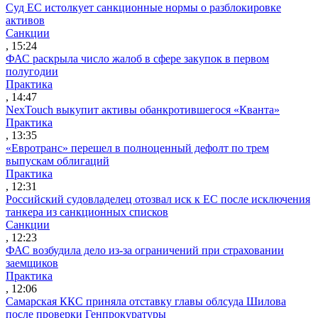
Суд ЕС истолкует санкционные нормы о разблокировке
активов
Санкции
, 15:24
ФАС раскрыла число жалоб в сфере закупок в первом
полугодии
Практика
, 14:47
NexTouch выкупит активы обанкротившегося «Кванта»
Практика
, 13:35
«Евротранс» перешел в полноценный дефолт по трем
выпускам облигаций
Практика
, 12:31
Российский судовладелец отозвал иск к ЕС после исключения
танкера из санкционных списков
Санкции
, 12:23
ФАС возбудила дело из-за ограничений при страховании
заемщиков
Практика
, 12:06
Самарская ККС приняла отставку главы облсуда Шилова
после проверки Генпрокуратуры