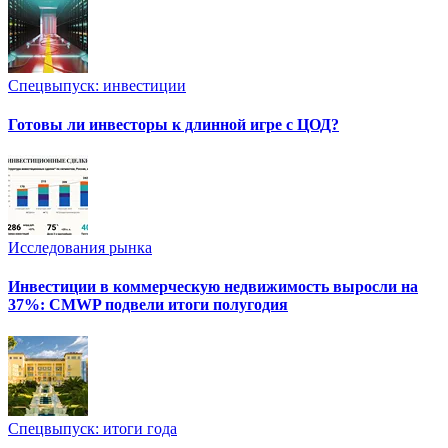
Спецвыпуск: инвестиции
Готовы ли инвесторы к длинной игре с ЦОД?
Исследования рынка
Инвестиции в коммерческую недвижимость выросли на
37%: CMWP подвели итоги полугодия
Спецвыпуск: итоги года