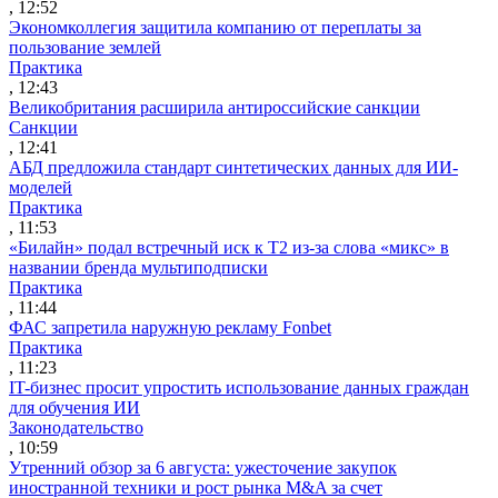
, 12:52
Экономколлегия защитила компанию от переплаты за
пользование землей
Практика
, 12:43
Великобритания расширила антироссийские санкции
Санкции
, 12:41
АБД предложила стандарт синтетических данных для ИИ-
моделей
Практика
, 11:53
«Билайн» подал встречный иск к Т2 из-за слова «микс» в
названии бренда мультиподписки
Практика
, 11:44
ФАС запретила наружную рекламу Fonbet
Практика
, 11:23
IT-бизнес просит упростить использование данных граждан
для обучения ИИ
Законодательство
, 10:59
Утренний обзор за 6 августа: ужесточение закупок
иностранной техники и рост рынка M&A за счет