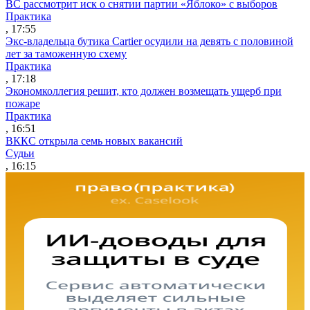
ВС рассмотрит иск о снятии партии «Яблоко» с выборов
Практика
, 17:55
Экс-владельца бутика Cartier осудили на девять с половиной
лет за таможенную схему
Практика
, 17:18
Экономколлегия решит, кто должен возмещать ущерб при
пожаре
Практика
, 16:51
ВККС открыла семь новых вакансий
Судьи
, 16:15