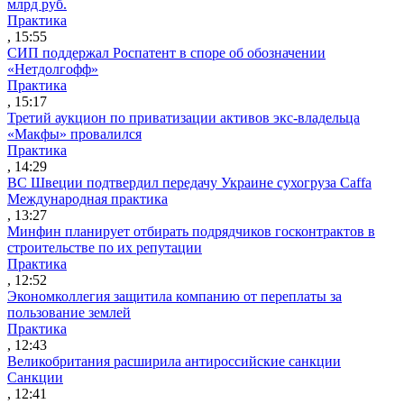
млрд руб.
Практика
, 15:55
СИП поддержал Роспатент в споре об обозначении
«Нетдолгофф»
Практика
, 15:17
Третий аукцион по приватизации активов экс-владельца
«Макфы» провалился
Практика
, 14:29
ВС Швеции подтвердил передачу Украине сухогруза Caffa
Международная практика
, 13:27
Минфин планирует отбирать подрядчиков госконтрактов в
строительстве по их репутации
Практика
, 12:52
Экономколлегия защитила компанию от переплаты за
пользование землей
Практика
, 12:43
Великобритания расширила антироссийские санкции
Санкции
, 12:41