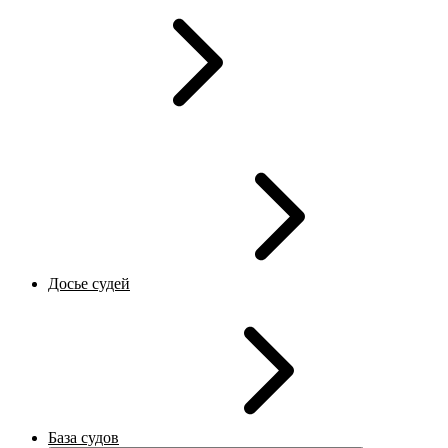
Досье судей
База судов