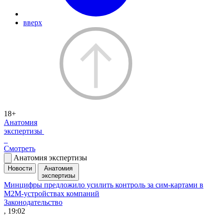
вверх
18+
Анатомия
экспертизы
Смотреть
Анатомия экспертизы
Новости
Анатомия
экспертизы
Минцифры предложило усилить контроль за сим-картами в
M2M-устройствах компаний
Законодательство
, 19:02