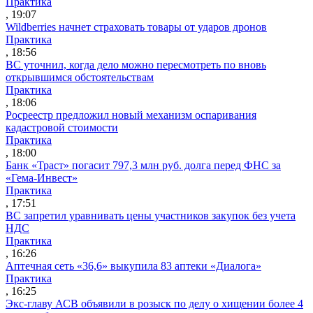
Практика
, 19:07
Wildberries начнет страховать товары от ударов дронов
Практика
, 18:56
ВС уточнил, когда дело можно пересмотреть по вновь
открывшимся обстоятельствам
Практика
, 18:06
Росреестр предложил новый механизм оспаривания
кадастровой стоимости
Практика
, 18:00
Банк «Траст» погасит 797,3 млн руб. долга перед ФНС за
«Гема-Инвест»
Практика
, 17:51
ВС запретил уравнивать цены участников закупок без учета
НДС
Практика
, 16:26
Аптечная сеть «36,6» выкупила 83 аптеки «Диалога»
Практика
, 16:25
Экс-главу АСВ объявили в розыск по делу о хищении более 4