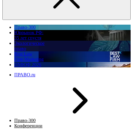
Право-300
Юррынок РФ:
35 лет спустя
Экологическое
право
Best Law
Firm Marketing
ПМЮФ 2026
ПРАВО.ru
Право-300
Конференции