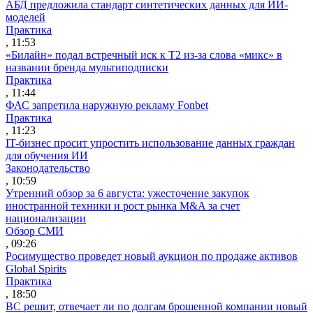
АБД предложила стандарт синтетических данных для ИИ-
моделей
Практика
, 11:53
«Билайн» подал встречный иск к Т2 из-за слова «микс» в
названии бренда мультиподписки
Практика
, 11:44
ФАС запретила наружную рекламу Fonbet
Практика
, 11:23
IT-бизнес просит упростить использование данных граждан
для обучения ИИ
Законодательство
, 10:59
Утренний обзор за 6 августа: ужесточение закупок
иностранной техники и рост рынка M&A за счет
национализации
Обзор СМИ
, 09:26
Росимущество проведет новый аукцион по продаже активов
Global Spirits
Практика
, 18:50
ВС решит, отвечает ли по долгам брошенной компании новый