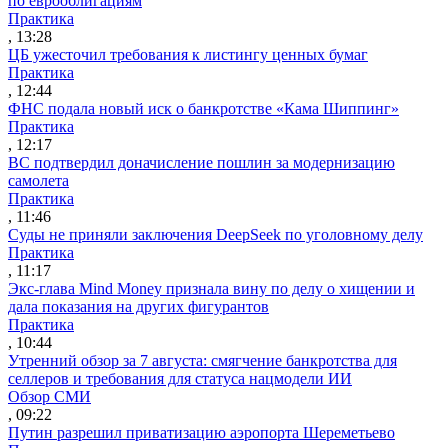
по еврооблигациям
Практика
, 13:28
ЦБ ужесточил требования к листингу ценных бумаг
Практика
, 12:44
ФНС подала новый иск о банкротстве «Кама Шиппинг»
Практика
, 12:17
ВС подтвердил доначисление пошлин за модернизацию
самолета
Практика
, 11:46
Суды не приняли заключения DeepSeek по уголовному делу
Практика
, 11:17
Экс-глава Mind Money признала вину по делу о хищении и
дала показания на других фигурантов
Практика
, 10:44
Утренний обзор за 7 августа: смягчение банкротства для
селлеров и требования для статуса нацмодели ИИ
Обзор СМИ
, 09:22
Путин разрешил приватизацию аэропорта Шереметьево