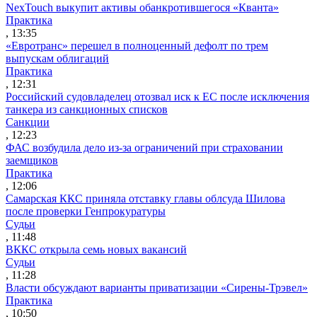
NexTouch выкупит активы обанкротившегося «Кванта»
Практика
, 13:35
«Евротранс» перешел в полноценный дефолт по трем
выпускам облигаций
Практика
, 12:31
Российский судовладелец отозвал иск к ЕС после исключения
танкера из санкционных списков
Санкции
, 12:23
ФАС возбудила дело из-за ограничений при страховании
заемщиков
Практика
, 12:06
Самарская ККС приняла отставку главы облсуда Шилова
после проверки Генпрокуратуры
Судьи
, 11:48
ВККС открыла семь новых вакансий
Судьи
, 11:28
Власти обсуждают варианты приватизации «Сирены-Трэвел»
Практика
, 10:50