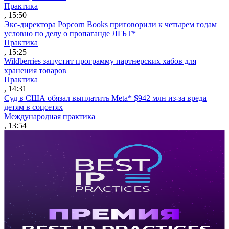
Практика
, 15:50
Экс-директора Popcorn Books приговорили к четырем годам
условно по делу о пропаганде ЛГБТ*
Практика
, 15:25
Wildberries запустит программу партнерских хабов для
хранения товаров
Практика
, 14:31
Суд в США обязал выплатить Meta* $942 млн из-за вреда
детям в соцсетях
Международная практика
, 13:54