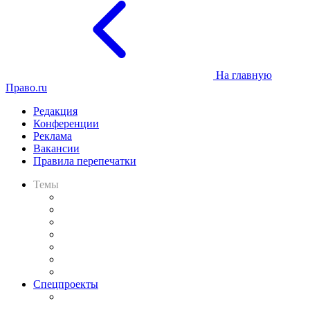
На главную
Право.ru
Редакция
Конференции
Реклама
Вакансии
Правила перепечатки
Темы
Практика
Законодательство
Процесс
Исследования
Рынок юридических услуг
Юридическое сообщество
Важнейшие правовые темы в прессе
Спецпроекты
Подкаст «В здравом уме
и твёрдой памяти»