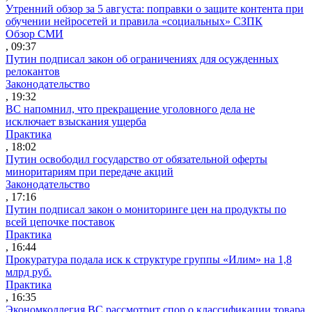
Утренний обзор за 5 августа: поправки о защите контента при
обучении нейросетей и правила «социальных» СЗПК
Обзор СМИ
, 09:37
Путин подписал закон об ограничениях для осужденных
релокантов
Законодательство
, 19:32
ВС напомнил, что прекращение уголовного дела не
исключает взыскания ущерба
Практика
, 18:02
Путин освободил государство от обязательной оферты
миноритариям при передаче акций
Законодательство
, 17:16
Путин подписал закон о мониторинге цен на продукты по
всей цепочке поставок
Практика
, 16:44
Прокуратура подала иск к структуре группы «Илим» на 1,8
млрд руб.
Практика
, 16:35
Экономколлегия ВС рассмотрит спор о классификации товара