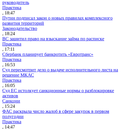
руководитель
Практика
, 18:47
Путин подписал закон о новых правилах комплексного
развития территорий
Законодательство
, 18:24
ВС защитил право на взыскание займа по расписке
Практика
, 17:11
Сбербанк планирует банкротить «Евротранс»
Практика
, 16:53
Суд пересмотрит дело о выдаче исполнительного листа на
решение МКАС
Практика
, 16:05
Суд ЕС истолкует санкционные нормы о разблокировке
активов
Санкции
, 15:24
ФАС раскрыла число жалоб в сфере закупок в первом
полугодии
Практика
, 14:47