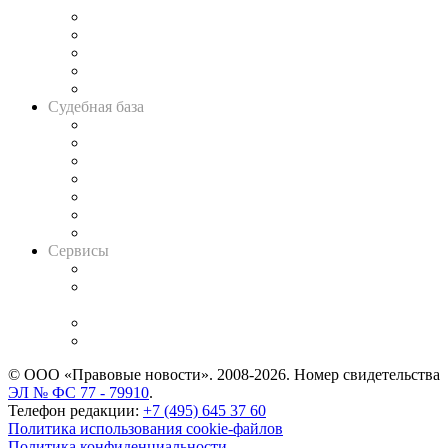
Legal Design
Банкротная панорама
Советы для литигаторов
Сговоры на торгах
Авто
Судебная база
Картотека арбитражных дел
Решения арбитражных судов
Календарь рассмотрения арбитражных дел
Досье судей
Информация о судах
RSS лента новостей
Вакансии для юристов
Сервисы
Справочно-правовая система
Casebook: мониторинг дел
и компаний
Caselook: поиск и анализ практики
CASE.ONE: управление юридической службой
© ООО «Правовые новости». 2008-2026.
Номер свидетельства
ЭЛ № ФС 77 - 79910
.
Телефон редакции:
+7 (495) 645 37 60
Политика использования cookie-файлов
Политика конфиденциальности