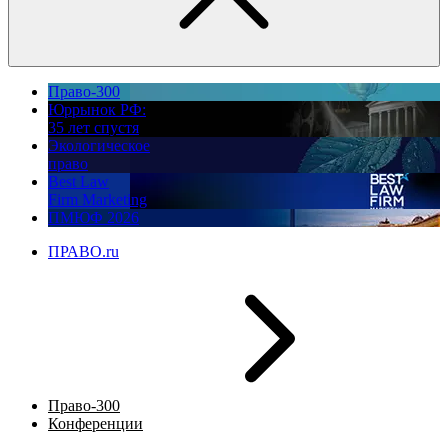
Право-300
Юррынок РФ:
35 лет спустя
Экологическое
право
Best Law
Firm Marketing
ПМЮФ 2026
ПРАВО.ru
Право-300
Конференции