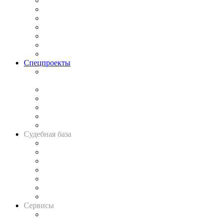
Практика
Законодательство
Процесс
Исследования
Рынок юридических услуг
Юридическое сообщество
Важнейшие правовые темы в прессе
Спецпроекты
Подкаст «В здравом уме
и твёрдой памяти»
Legal Design
Банкротная панорама
Советы для литигаторов
Сговоры на торгах
Авто
Судебная база
Картотека арбитражных дел
Решения арбитражных судов
Календарь рассмотрения арбитражных дел
Досье судей
Информация о судах
RSS лента новостей
Вакансии для юристов
Сервисы
Справочно-правовая система