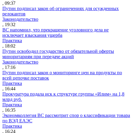
, 09:37
Путин подписал закон об ограничениях для осужденных
релокантов
Законодательство
, 19:32
ВС напомнил, что прекращение уголовного дела не
исключает взыскания ущерба
Практика
, 18:02
Путин освободил государство от обязательной оферты
миноритариям при передаче акций
Законодательство
, 17:16
Путин подписал закон о мониторинге цен на продукты по
всей цепочке поставок
Практика
, 16:44
Прокуратура подала иск к структуре группы «Илим» на 1,8
млрд руб.
Практика
, 16:35
Экономколлегия ВС рассмотрит спор о классификации товара
по ВЭД ЕАЭС
Практика
, 16:24