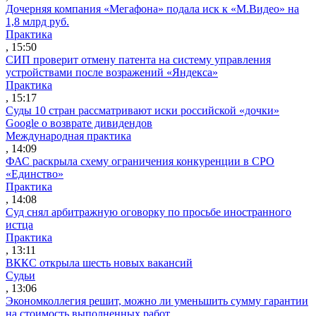
Дочерняя компания «Мегафона» подала иск к «М.Видео» на
1,8 млрд руб.
Практика
, 15:50
СИП проверит отмену патента на систему управления
устройствами после возражений «Яндекса»
Практика
, 15:17
Суды 10 стран рассматривают иски российской «дочки»
Google о возврате дивидендов
Международная практика
, 14:09
ФАС раскрыла схему ограничения конкуренции в СРО
«Единство»
Практика
, 14:08
Суд снял арбитражную оговорку по просьбе иностранного
истца
Практика
, 13:11
ВККС открыла шесть новых вакансий
Судьи
, 13:06
Экономколлегия решит, можно ли уменьшить сумму гарантии
на стоимость выполненных работ