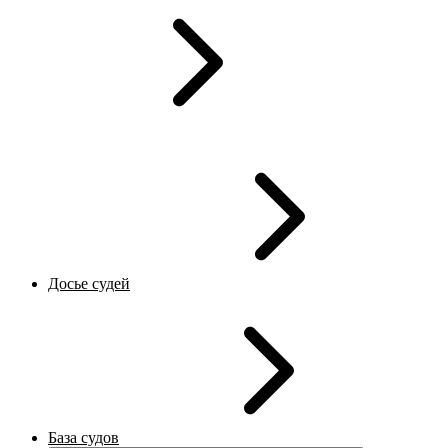
Досье судей
База судов