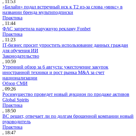
, 11:53
«Билайн» подал встречный иск к Т2 из-за слова «микс» в
названии бренда мультиподписки
Практика
, 11:44
ФАС запретила наружную рекламу Fonbet
Практика
, 11:23
IT-бизнес просит упростить использование данных граждан
для обучения ИИ
Законодательство
, 10:59
Утренний обзор за 6 августа: ужесточение закупок
иностранной техники и рост рынка M&A за счет
национализации
Обзор СМИ
, 09:26
Росимущество проведет новый аукцион по продаже активов
Global Spirits
Практика
, 18:50
ВС решит, отвечает ли по долгам брошенной компании новый
руководитель
Практика
, 18:47