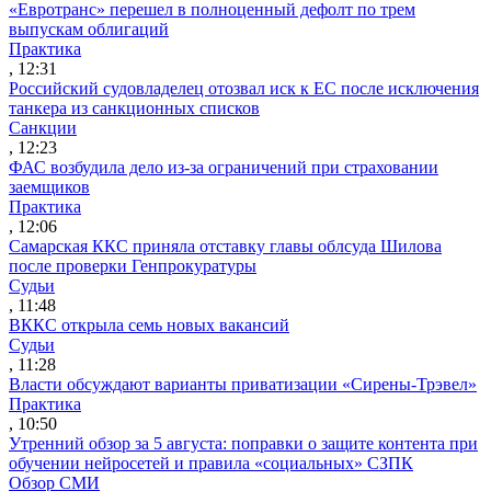
«Евротранс» перешел в полноценный дефолт по трем
выпускам облигаций
Практика
, 12:31
Российский судовладелец отозвал иск к ЕС после исключения
танкера из санкционных списков
Санкции
, 12:23
ФАС возбудила дело из-за ограничений при страховании
заемщиков
Практика
, 12:06
Самарская ККС приняла отставку главы облсуда Шилова
после проверки Генпрокуратуры
Судьи
, 11:48
ВККС открыла семь новых вакансий
Судьи
, 11:28
Власти обсуждают варианты приватизации «Сирены-Трэвел»
Практика
, 10:50
Утренний обзор за 5 августа: поправки о защите контента при
обучении нейросетей и правила «социальных» СЗПК
Обзор СМИ