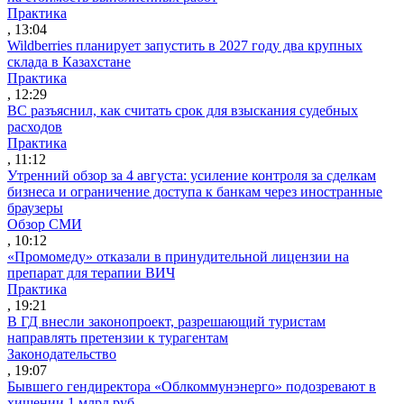
Практика
, 13:04
Wildberries планирует запустить в 2027 году два крупных
склада в Казахстане
Практика
, 12:29
ВС разъяснил, как считать срок для взыскания судебных
расходов
Практика
, 11:12
Утренний обзор за 4 августа: усиление контроля за сделкам
бизнеса и ограничение доступа к банкам через иностранные
браузеры
Обзор СМИ
, 10:12
«Промомеду» отказали в принудительной лицензии на
препарат для терапии ВИЧ
Практика
, 19:21
В ГД внесли законопроект, разрешающий туристам
направлять претензии к турагентам
Законодательство
, 19:07
Бывшего гендиректора «Облкоммунэнерго» подозревают в
хищении 1 млрд руб.