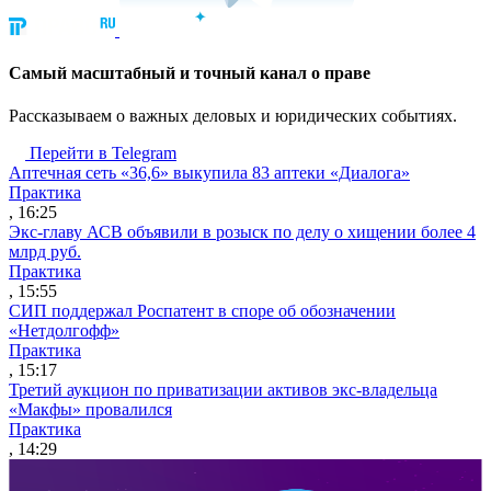
Cамый масштабный и точный канал о праве
Рассказываем о важных деловых и юридических событиях.
Перейти в Telegram
Аптечная сеть «36,6» выкупила 83 аптеки «Диалога»
Практика
, 16:25
Экс-главу АСВ объявили в розыск по делу о хищении более 4
млрд руб.
Практика
, 15:55
СИП поддержал Роспатент в споре об обозначении
«Нетдолгофф»
Практика
, 15:17
Третий аукцион по приватизации активов экс-владельца
«Макфы» провалился
Практика
, 14:29