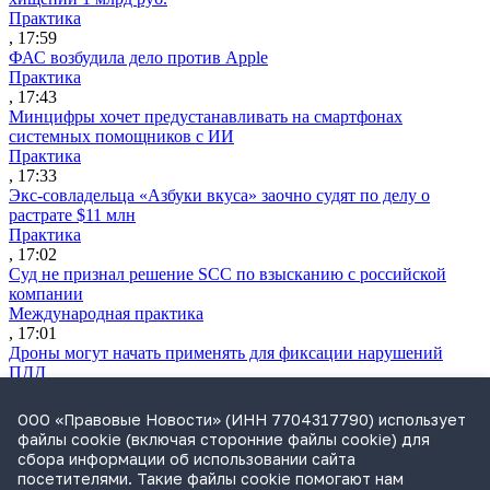
Практика
, 17:59
ФАС возбудила дело против Apple
Практика
, 17:43
Минцифры хочет предустанавливать на смартфонах
системных помощников с ИИ
Практика
, 17:33
Экс-совладельца «Азбуки вкуса» заочно судят по делу о
растрате $11 млн
Практика
, 17:02
Суд не признал решение SCC по взысканию с российской
компании
Международная практика
, 17:01
Дроны могут начать применять для фиксации нарушений
ПДД
Практика
, 15:41
ООО «Правовые Новости» (ИНН 7704317790) использует
Бывшего сенатора Сабадаша приговорили к 12 годам по делу
файлы cookie (включая сторонние файлы cookie) для
о хищении
сбора информации об использовании сайта
Практика
посетителями. Такие файлы cookie помогают нам