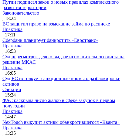
Путин подписал закон о новых правилах комплексного
развития территорий
Законодательство
, 18:24
ВС защитил право на взыскание займа по расписке
Практика
, 17:11
Сбербанк планирует банкротить «Евротранс»
Практика
, 16:53
Суд пересмотрит дело о выдаче исполнительного листа на
решение МКАС
Практика
, 16:05
Суд ЕС истолкует санкционные нормы о разблокировке
активов
Санкции
, 15:24
ФАС раскрыла число жалоб в сфере закупок в первом
полугодии
Практика
, 14:47
NexTouch выкупит активы обанкротившегося «Кванта»
Практика
, 13:35