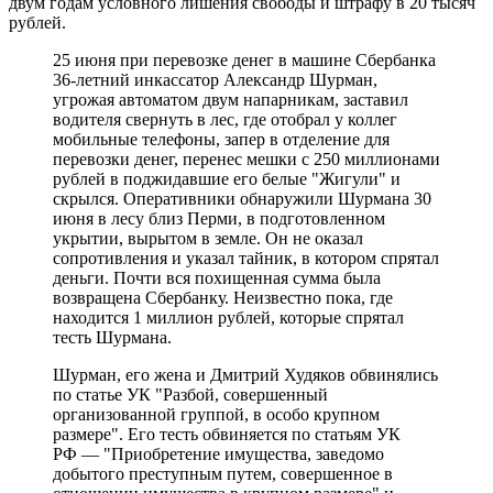
двум годам условного лишения свободы и штрафу в 20 тысяч
рублей.
25 июня при перевозке денег в машине Сбербанка
36-летний инкассатор Александр Шурман,
угрожая автоматом двум напарникам, заставил
водителя свернуть в лес, где отобрал у коллег
мобильные телефоны, запер в отделение для
перевозки денег, перенес мешки с 250 миллионами
рублей в поджидавшие его белые "Жигули" и
скрылся. Оперативники обнаружили Шурмана 30
июня в лесу близ Перми, в подготовленном
укрытии, вырытом в земле. Он не оказал
сопротивления и указал тайник, в котором спрятал
деньги. Почти вся похищенная сумма была
возвращена Сбербанку. Неизвестно пока, где
находится 1 миллион рублей, которые спрятал
тесть Шурмана.
Шурман, его жена и Дмитрий Худяков обвинялись
по статье УК "Разбой, совершенный
организованной группой, в особо крупном
размере". Его тесть обвиняется по статьям УК
РФ — "Приобретение имущества, заведомо
добытого преступным путем, совершенное в