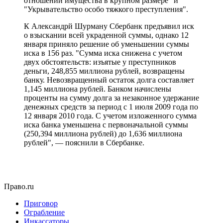
отношении имущества в крупном размере" и
"Укрывательство особо тяжкого преступления".
К Александрй Шурману Сбербанк предъявил иск
о взыскании всей украденной суммы, однако 12
января приняло решение об уменьшении суммы
иска в 156 раз. "Сумма иска снижена с учетом
двух обстоятельств: изъятые у преступников
деньги, 248,855 миллиона рублей, возвращены
банку. Невозвращенный остаток долга составляет
1,145 миллиона рублей. Банком начислены
проценты на сумму долга за незаконное удержание
денежных средств за период с 1 июля 2009 года по
12 января 2010 года. С учетом изложенного сумма
иска банка уменьшена с первоначальной суммы
(250,394 миллиона рублей) до 1,636 миллиона
рублей", — пояснили в Сбербанке.
Право.ru
Приговор
Ограбление
Инкассаторы