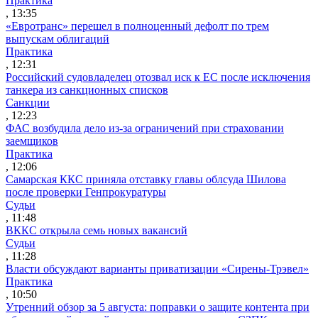
Практика
, 13:35
«Евротранс» перешел в полноценный дефолт по трем
выпускам облигаций
Практика
, 12:31
Российский судовладелец отозвал иск к ЕС после исключения
танкера из санкционных списков
Санкции
, 12:23
ФАС возбудила дело из-за ограничений при страховании
заемщиков
Практика
, 12:06
Самарская ККС приняла отставку главы облсуда Шилова
после проверки Генпрокуратуры
Судьи
, 11:48
ВККС открыла семь новых вакансий
Судьи
, 11:28
Власти обсуждают варианты приватизации «Сирены-Трэвел»
Практика
, 10:50
Утренний обзор за 5 августа: поправки о защите контента при