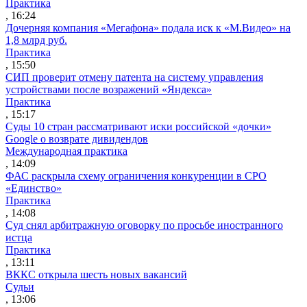
Практика
, 16:24
Дочерняя компания «Мегафона» подала иск к «М.Видео» на
1,8 млрд руб.
Практика
, 15:50
СИП проверит отмену патента на систему управления
устройствами после возражений «Яндекса»
Практика
, 15:17
Суды 10 стран рассматривают иски российской «дочки»
Google о возврате дивидендов
Международная практика
, 14:09
ФАС раскрыла схему ограничения конкуренции в СРО
«Единство»
Практика
, 14:08
Суд снял арбитражную оговорку по просьбе иностранного
истца
Практика
, 13:11
ВККС открыла шесть новых вакансий
Судьи
, 13:06