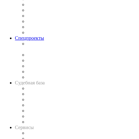
Законодательство
Процесс
Исследования
Рынок юридических услуг
Юридическое сообщество
Важнейшие правовые темы в прессе
Спецпроекты
Подкаст «В здравом уме
и твёрдой памяти»
Legal Design
Банкротная панорама
Советы для литигаторов
Сговоры на торгах
Авто
Судебная база
Картотека арбитражных дел
Решения арбитражных судов
Календарь рассмотрения арбитражных дел
Досье судей
Информация о судах
RSS лента новостей
Вакансии для юристов
Сервисы
Справочно-правовая система
Casebook: мониторинг дел