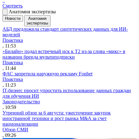
Смотреть
Анатомия экспертизы
Новости
Анатомия
экспертизы
АБД предложила стандарт синтетических данных для ИИ-
моделей
Практика
, 11:53
«Билайн» подал встречный иск к Т2 из-за слова «микс» в
названии бренда мультиподписки
Практика
, 11:44
ФАС запретила наружную рекламу Fonbet
Практика
, 11:23
IT-бизнес просит упростить использование данных граждан
для обучения ИИ
Законодательство
, 10:59
Утренний обзор за 6 августа: ужесточение закупок
иностранной техники и рост рынка M&A за счет
национализации
Обзор СМИ
, 09:26