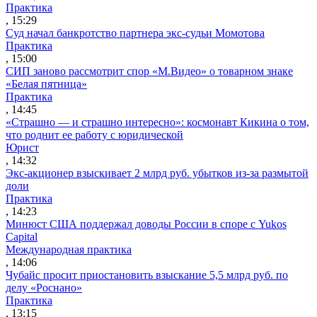
Практика
, 15:29
Суд начал банкротство партнера экс-судьи Момотова
Практика
, 15:00
СИП заново рассмотрит спор «М.Видео» о товарном знаке
«Белая пятница»
Практика
, 14:45
«Страшно — и страшно интересно»: космонавт Кикина о том,
что роднит ее работу с юридической
Юрист
, 14:32
Экс-акционер взыскивает 2 млрд руб. убытков из-за размытой
доли
Практика
, 14:23
Минюст США поддержал доводы России в споре с Yukos
Capital
Международная практика
, 14:06
Чубайс просит приостановить взыскание 5,5 млрд руб. по
делу «Роснано»
Практика
, 13:15