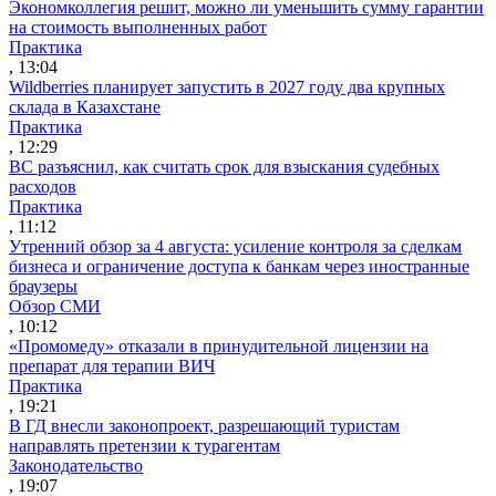
Экономколлегия решит, можно ли уменьшить сумму гарантии
на стоимость выполненных работ
Практика
, 13:04
Wildberries планирует запустить в 2027 году два крупных
склада в Казахстане
Практика
, 12:29
ВС разъяснил, как считать срок для взыскания судебных
расходов
Практика
, 11:12
Утренний обзор за 4 августа: усиление контроля за сделкам
бизнеса и ограничение доступа к банкам через иностранные
браузеры
Обзор СМИ
, 10:12
«Промомеду» отказали в принудительной лицензии на
препарат для терапии ВИЧ
Практика
, 19:21
В ГД внесли законопроект, разрешающий туристам
направлять претензии к турагентам
Законодательство
, 19:07