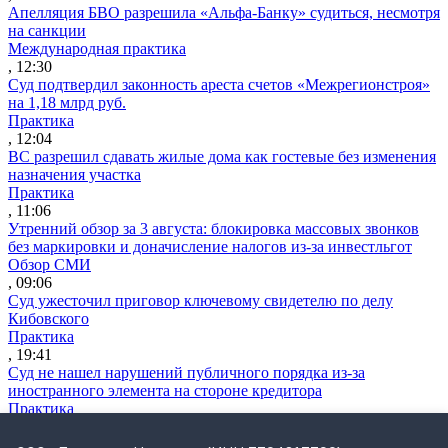
Апелляция БВО разрешила «Альфа-Банку» судиться, несмотря
на санкции
Международная практика
, 12:30
Суд подтвердил законность ареста счетов «Межрегионстроя»
на 1,18 млрд руб.
Практика
, 12:04
ВС разрешил сдавать жилые дома как гостевые без изменения
назначения участка
Практика
, 11:06
Утренний обзор за 3 августа: блокировка массовых звонков
без маркировки и доначисление налогов из-за инвестльгот
Обзор СМИ
, 09:06
Суд ужесточил приговор ключевому свидетелю по делу
Кибовского
Практика
, 19:41
Суд не нашел нарушений публичного порядка из-за
иностранного элемента на стороне кредитора
Практика
, 18:34
В «Деловой России» прокомментировали арест руководства