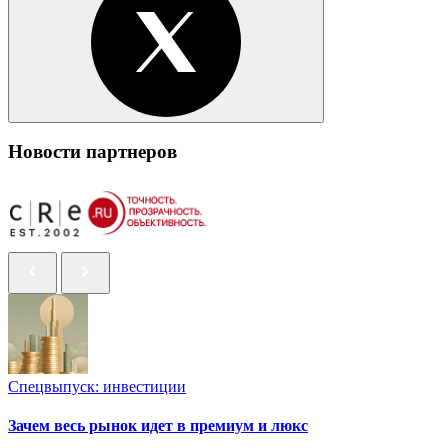
Новости партнеров
Спецвыпуск: инвестиции
Зачем весь рынок идет в премиум и люкс