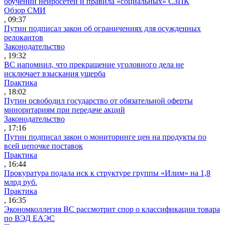
обучении нейросетей и правила «социальных» СЗПК
Обзор СМИ
, 09:37
Путин подписал закон об ограничениях для осужденных
релокантов
Законодательство
, 19:32
ВС напомнил, что прекращение уголовного дела не
исключает взыскания ущерба
Практика
, 18:02
Путин освободил государство от обязательной оферты
миноритариям при передаче акций
Законодательство
, 17:16
Путин подписал закон о мониторинге цен на продукты по
всей цепочке поставок
Практика
, 16:44
Прокуратура подала иск к структуре группы «Илим» на 1,8
млрд руб.
Практика
, 16:35
Экономколлегия ВС рассмотрит спор о классификации товара
по ВЭД ЕАЭС