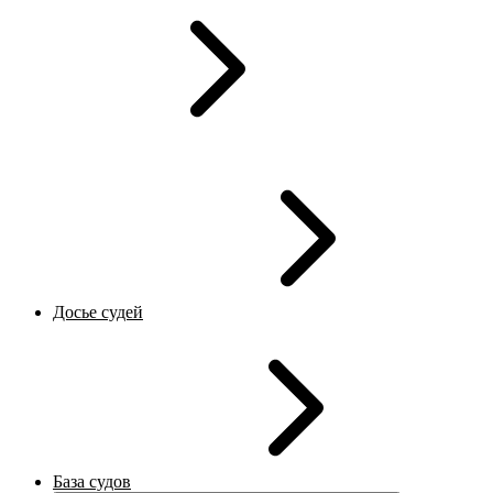
Досье судей
База судов