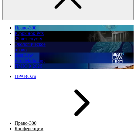
Право-300
Юррынок РФ:
35 лет спустя
Экологическое
право
Best Law
Firm Marketing
ПМЮФ 2026
ПРАВО.ru
Право-300
Конференции