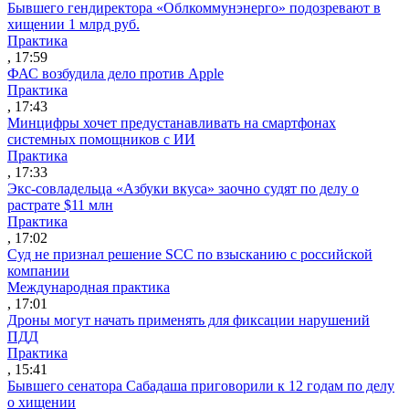
Бывшего гендиректора «Облкоммунэнерго» подозревают в
хищении 1 млрд руб.
Практика
, 17:59
ФАС возбудила дело против Apple
Практика
, 17:43
Минцифры хочет предустанавливать на смартфонах
системных помощников с ИИ
Практика
, 17:33
Экс-совладельца «Азбуки вкуса» заочно судят по делу о
растрате $11 млн
Практика
, 17:02
Суд не признал решение SCC по взысканию с российской
компании
Международная практика
, 17:01
Дроны могут начать применять для фиксации нарушений
ПДД
Практика
, 15:41
Бывшего сенатора Сабадаша приговорили к 12 годам по делу
о хищении