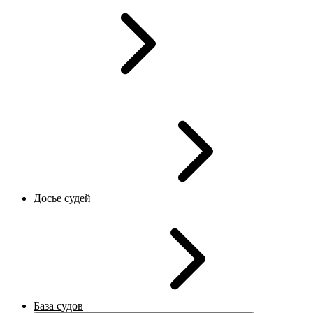
Досье судей
База судов