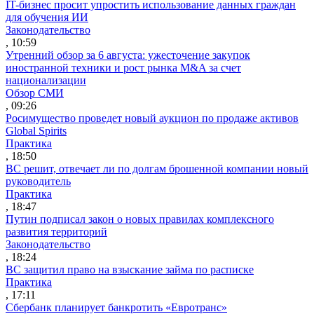
IT-бизнес просит упростить использование данных граждан
для обучения ИИ
Законодательство
, 10:59
Утренний обзор за 6 августа: ужесточение закупок
иностранной техники и рост рынка M&A за счет
национализации
Обзор СМИ
, 09:26
Росимущество проведет новый аукцион по продаже активов
Global Spirits
Практика
, 18:50
ВС решит, отвечает ли по долгам брошенной компании новый
руководитель
Практика
, 18:47
Путин подписал закон о новых правилах комплексного
развития территорий
Законодательство
, 18:24
ВС защитил право на взыскание займа по расписке
Практика
, 17:11
Сбербанк планирует банкротить «Евротранс»