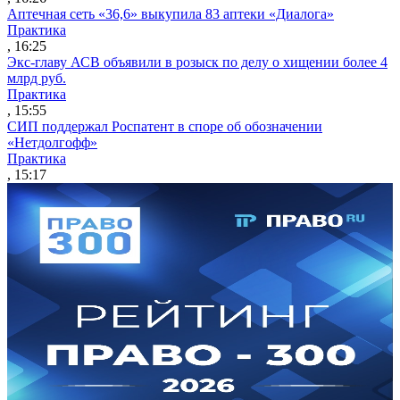
Аптечная сеть «36,6» выкупила 83 аптеки «Диалога»
Практика
, 16:25
Экс-главу АСВ объявили в розыск по делу о хищении более 4
млрд руб.
Практика
, 15:55
СИП поддержал Роспатент в споре об обозначении
«Нетдолгофф»
Практика
, 15:17