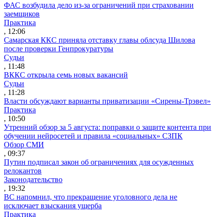
ФАС возбудила дело из-за ограничений при страховании
заемщиков
Практика
, 12:06
Самарская ККС приняла отставку главы облсуда Шилова
после проверки Генпрокуратуры
Судьи
, 11:48
ВККС открыла семь новых вакансий
Судьи
, 11:28
Власти обсуждают варианты приватизации «Сирены-Трэвел»
Практика
, 10:50
Утренний обзор за 5 августа: поправки о защите контента при
обучении нейросетей и правила «социальных» СЗПК
Обзор СМИ
, 09:37
Путин подписал закон об ограничениях для осужденных
релокантов
Законодательство
, 19:32
ВС напомнил, что прекращение уголовного дела не
исключает взыскания ущерба
Практика