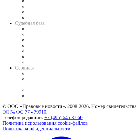
Банкротная панорама
Советы для литигаторов
Сговоры на торгах
Авто
Судебная база
Картотека арбитражных дел
Решения арбитражных судов
Календарь рассмотрения арбитражных дел
Досье судей
Информация о судах
RSS лента новостей
Вакансии для юристов
Сервисы
Справочно-правовая система
Casebook: мониторинг дел
и компаний
Caselook: поиск и анализ практики
CASE.ONE: управление юридической службой
© ООО «Правовые новости». 2008-2026.
Номер свидетельства
ЭЛ № ФС 77 - 79910
.
Телефон редакции:
+7 (495) 645 37 60
Политика использования cookie-файлов
Политика конфиденциальности