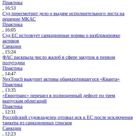
Практика
, 16:53
Суд пересмотрит дело о выдаче исполнительного листа на
решение МКАС
Практика
, 16:05
Суд ЕС истолкует санкционные нормы о разблокировке
активов
Санкции
, 15:24
ФАС раскрыла число жалоб в сфере закупок в первом
полугодии
Практика
, 14:47
NexTouch выкупит активы обанкротившегося «Кванта»
Практика
, 13:35
«Евротранс» перешел в полноценный дефолт по трем
выпускам облигаций
Практика
, 12:31
Российский судовладелец отозвал иск к ЕС после исключения
танкера из санкционных списков
Санкции
, 12:23