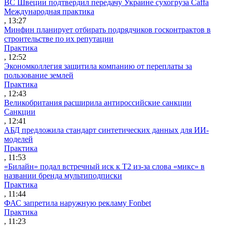
ВС Швеции подтвердил передачу Украине сухогруза Caffa
Международная практика
, 13:27
Минфин планирует отбирать подрядчиков госконтрактов в
строительстве по их репутации
Практика
, 12:52
Экономколлегия защитила компанию от переплаты за
пользование землей
Практика
, 12:43
Великобритания расширила антироссийские санкции
Санкции
, 12:41
АБД предложила стандарт синтетических данных для ИИ-
моделей
Практика
, 11:53
«Билайн» подал встречный иск к Т2 из-за слова «микс» в
названии бренда мультиподписки
Практика
, 11:44
ФАС запретила наружную рекламу Fonbet
Практика
, 11:23