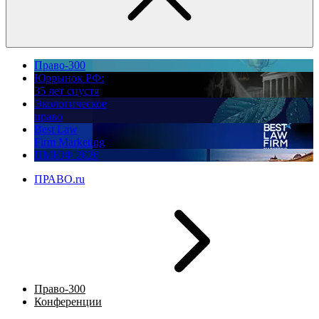
Право-300
Юррынок РФ:
35 лет спустя
Экологическое
право
Best Law
Firm Marketing
ПМЮФ 2026
ПРАВО.ru
Право-300
Конференции