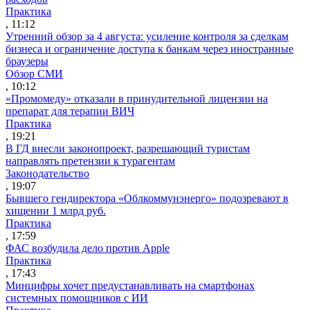
Практика
, 11:12
Утренний обзор за 4 августа: усиление контроля за сделкам
бизнеса и ограничение доступа к банкам через иностранные
браузеры
Обзор СМИ
, 10:12
«Промомеду» отказали в принудительной лицензии на
препарат для терапии ВИЧ
Практика
, 19:21
В ГД внесли законопроект, разрешающий туристам
направлять претензии к турагентам
Законодательство
, 19:07
Бывшего гендиректора «Облкоммунэнерго» подозревают в
хищении 1 млрд руб.
Практика
, 17:59
ФАС возбудила дело против Apple
Практика
, 17:43
Минцифры хочет предустанавливать на смартфонах
системных помощников с ИИ