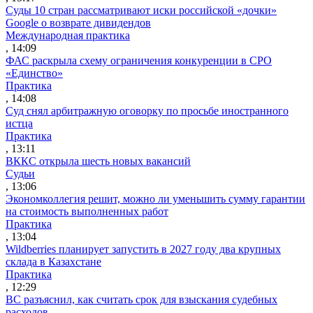
Суды 10 стран рассматривают иски российской «дочки»
Google о возврате дивидендов
Международная практика
, 14:09
ФАС раскрыла схему ограничения конкуренции в СРО
«Единство»
Практика
, 14:08
Суд снял арбитражную оговорку по просьбе иностранного
истца
Практика
, 13:11
ВККС открыла шесть новых вакансий
Судьи
, 13:06
Экономколлегия решит, можно ли уменьшить сумму гарантии
на стоимость выполненных работ
Практика
, 13:04
Wildberries планирует запустить в 2027 году два крупных
склада в Казахстане
Практика
, 12:29
ВС разъяснил, как считать срок для взыскания судебных
расходов