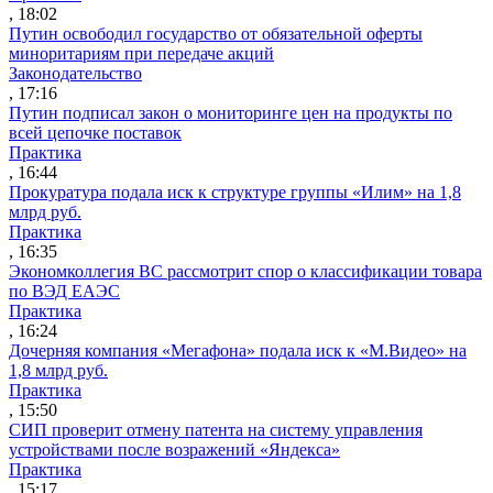
, 18:02
Путин освободил государство от обязательной оферты
миноритариям при передаче акций
Законодательство
, 17:16
Путин подписал закон о мониторинге цен на продукты по
всей цепочке поставок
Практика
, 16:44
Прокуратура подала иск к структуре группы «Илим» на 1,8
млрд руб.
Практика
, 16:35
Экономколлегия ВС рассмотрит спор о классификации товара
по ВЭД ЕАЭС
Практика
, 16:24
Дочерняя компания «Мегафона» подала иск к «М.Видео» на
1,8 млрд руб.
Практика
, 15:50
СИП проверит отмену патента на систему управления
устройствами после возражений «Яндекса»
Практика
, 15:17