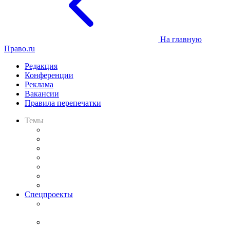
На главную
Право.ru
Редакция
Конференции
Реклама
Вакансии
Правила перепечатки
Темы
Практика
Законодательство
Процесс
Исследования
Рынок юридических услуг
Юридическое сообщество
Важнейшие правовые темы в прессе
Спецпроекты
Подкаст «В здравом уме
и твёрдой памяти»
Legal Design