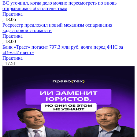
ВС уточнил, когда дело можно пересмотреть по вновь
открывшимся обстоятельствам
Практика
, 18:06
Росреестр предложил новый механизм оспаривания
кадастровой стоимости
Практика
, 18:00
Банк «Траст» погасит 797,3 млн руб. долга перед ФНС за
«Гема-Инвест»
Практика
, 17:51