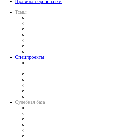
Правила перепечатки
Темы
Практика
Законодательство
Процесс
Исследования
Рынок юридических услуг
Юридическое сообщество
Важнейшие правовые темы в прессе
Спецпроекты
Подкаст «В здравом уме
и твёрдой памяти»
Legal Design
Банкротная панорама
Советы для литигаторов
Сговоры на торгах
Авто
Судебная база
Картотека арбитражных дел
Решения арбитражных судов
Календарь рассмотрения арбитражных дел
Досье судей
Информация о судах
RSS лента новостей