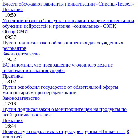
Власти обсуждают варианты приватизации «Сирены-Трэвел»
Практика
, 10:50
Утренний обзор за 5 августа: поправки о защите контента при
обучении нейросетей и правила «социальных» СЗПК
Обзор СМИ
, 09:37
Путин подписал закон об ограничениях для осужденных
релокантов
Законодательство
, 19:32
ВС напомнил, что прекращение уголовного дела не
исключает взыскания ущерба
Практика
, 18:02
Путин освободил государство от обязательной оферты
миноритариям при передаче акций
Законодательство
, 17:16
Путин подписал закон о мониторинге цен на продукты по
всей цепочке поставок
Практика
, 16:44
Прокуратура подала иск к структуре группы «Илим» на 1,8
млрд руб.