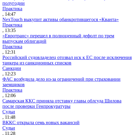
полугодии
Практика
, 14:47
NexTouch выкупит активы обанкротившегося «Кванта»
Практика
, 13:35
«Евротранс» перешел в полноценный дефолт по трем
выпускам облигаций
Практика
, 12:31
Российский судовладелец отозвал иск к ЕС после исключения
танкера из санкционных списков
Санкции
, 12:23
ФАС возбудила дело из-за ограничений при страховании
заемщиков
Практика
, 12:06
Самарская ККС приняла отставку главы облсуда Шилова
после проверки Генпрокуратуры
Судьи
, 11:48
ВККС открыла семь новых вакансий
Судьи
, 11:28