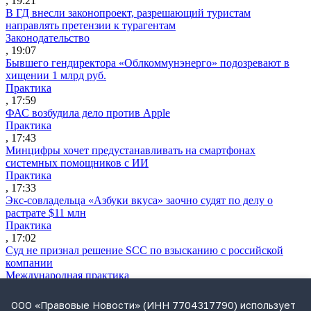
, 19:21
В ГД внесли законопроект, разрешающий туристам
направлять претензии к турагентам
Законодательство
, 19:07
Бывшего гендиректора «Облкоммунэнерго» подозревают в
хищении 1 млрд руб.
Практика
, 17:59
ФАС возбудила дело против Apple
Практика
, 17:43
Минцифры хочет предустанавливать на смартфонах
системных помощников с ИИ
Практика
, 17:33
Экс-совладельца «Азбуки вкуса» заочно судят по делу о
растрате $11 млн
Практика
, 17:02
Суд не признал решение SCC по взысканию с российской
компании
Международная практика
, 17:01
Дроны могут начать применять для фиксации нарушений
ООО «Правовые Новости» (ИНН 7704317790) использует