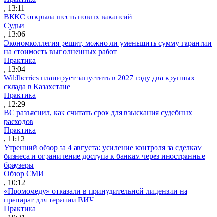
, 13:11
ВККС открыла шесть новых вакансий
Судьи
, 13:06
Экономколлегия решит, можно ли уменьшить сумму гарантии
на стоимость выполненных работ
Практика
, 13:04
Wildberries планирует запустить в 2027 году два крупных
склада в Казахстане
Практика
, 12:29
ВС разъяснил, как считать срок для взыскания судебных
расходов
Практика
, 11:12
Утренний обзор за 4 августа: усиление контроля за сделкам
бизнеса и ограничение доступа к банкам через иностранные
браузеры
Обзор СМИ
, 10:12
«Промомеду» отказали в принудительной лицензии на
препарат для терапии ВИЧ
Практика