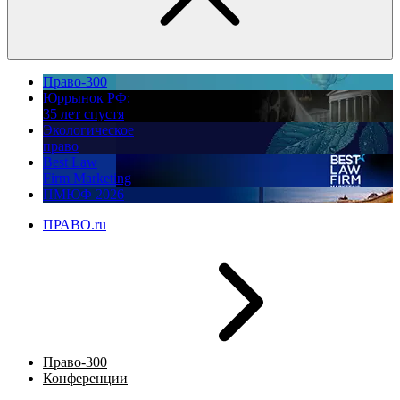
Право-300
Юррынок РФ:
35 лет спустя
Экологическое
право
Best Law
Firm Marketing
ПМЮФ 2026
ПРАВО.ru
Право-300
Конференции