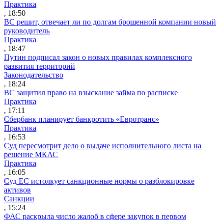
Практика
, 18:50
ВС решит, отвечает ли по долгам брошенной компании новый
руководитель
Практика
, 18:47
Путин подписал закон о новых правилах комплексного
развития территорий
Законодательство
, 18:24
ВС защитил право на взыскание займа по расписке
Практика
, 17:11
Сбербанк планирует банкротить «Евротранс»
Практика
, 16:53
Суд пересмотрит дело о выдаче исполнительного листа на
решение МКАС
Практика
, 16:05
Суд ЕС истолкует санкционные нормы о разблокировке
активов
Санкции
, 15:24
ФАС раскрыла число жалоб в сфере закупок в первом