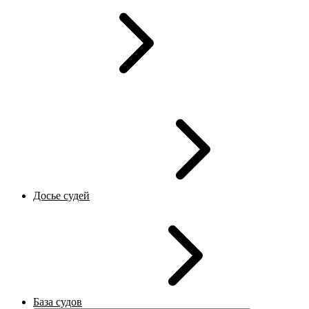
Досье судей
База судов