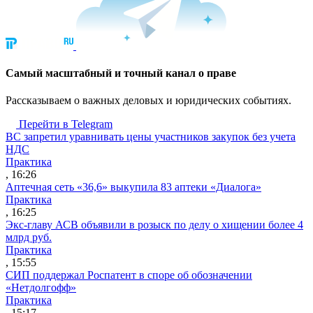
Cамый масштабный и точный канал о праве
Рассказываем о важных деловых и юридических событиях.
Перейти в Telegram
ВС запретил уравнивать цены участников закупок без учета
НДС
Практика
, 16:26
Аптечная сеть «36,6» выкупила 83 аптеки «Диалога»
Практика
, 16:25
Экс-главу АСВ объявили в розыск по делу о хищении более 4
млрд руб.
Практика
, 15:55
СИП поддержал Роспатент в споре об обозначении
«Нетдолгофф»
Практика
, 15:17