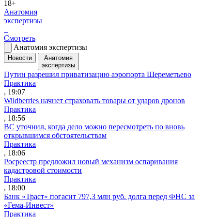
18+
Анатомия
экспертизы
Смотреть
Анатомия экспертизы
Новости
Анатомия
экспертизы
Путин разрешил приватизацию аэропорта Шереметьево
Практика
, 19:07
Wildberries начнет страховать товары от ударов дронов
Практика
, 18:56
ВС уточнил, когда дело можно пересмотреть по вновь
открывшимся обстоятельствам
Практика
, 18:06
Росреестр предложил новый механизм оспаривания
кадастровой стоимости
Практика
, 18:00
Банк «Траст» погасит 797,3 млн руб. долга перед ФНС за
«Гема-Инвест»
Практика