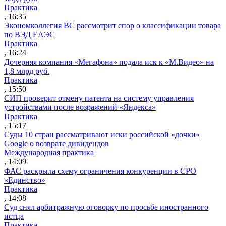
Практика
, 16:35
Экономколлегия ВС рассмотрит спор о классификации товара
по ВЭД ЕАЭС
Практика
, 16:24
Дочерняя компания «Мегафона» подала иск к «М.Видео» на
1,8 млрд руб.
Практика
, 15:50
СИП проверит отмену патента на систему управления
устройствами после возражений «Яндекса»
Практика
, 15:17
Суды 10 стран рассматривают иски российской «дочки»
Google о возврате дивидендов
Международная практика
, 14:09
ФАС раскрыла схему ограничения конкуренции в СРО
«Единство»
Практика
, 14:08
Суд снял арбитражную оговорку по просьбе иностранного
истца
Практика