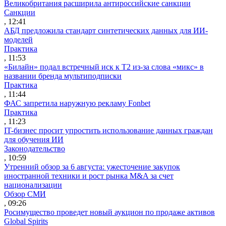
Великобритания расширила антироссийские санкции
Санкции
, 12:41
АБД предложила стандарт синтетических данных для ИИ-
моделей
Практика
, 11:53
«Билайн» подал встречный иск к Т2 из-за слова «микс» в
названии бренда мультиподписки
Практика
, 11:44
ФАС запретила наружную рекламу Fonbet
Практика
, 11:23
IT-бизнес просит упростить использование данных граждан
для обучения ИИ
Законодательство
, 10:59
Утренний обзор за 6 августа: ужесточение закупок
иностранной техники и рост рынка M&A за счет
национализации
Обзор СМИ
, 09:26
Росимущество проведет новый аукцион по продаже активов
Global Spirits