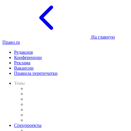
На главную
Право.ru
Редакция
Конференции
Реклама
Вакансии
Правила перепечатки
Темы
Практика
Законодательство
Процесс
Исследования
Рынок юридических услуг
Юридическое сообщество
Важнейшие правовые темы в прессе
Спецпроекты
Подкаст «В здравом уме