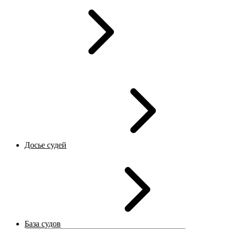
Досье судей
База судов