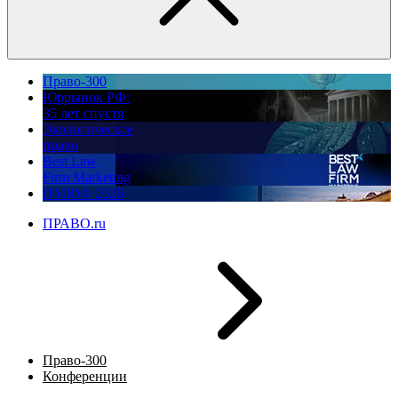
Право-300
Юррынок РФ:
35 лет спустя
Экологическое
право
Best Law
Firm Marketing
ПМЮФ 2026
ПРАВО.ru
Право-300
Конференции