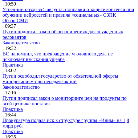
, 10:50
Утренний обзор за 5 августа: поправки о защите контента при
обучении нейросетей и правила «социальных» СЗПК
Обзор СМИ
, 09:37
Путин подписал закон об ограничениях для осужденных
релокантов
Законодательство
, 19:32
ВС напомнил, что прекращение уголовного дела не
исключает взыскания ущерба
Практика
, 18:02
Путин освободил государство от обязательной оферты
миноритариям при передаче акций
Законодательство
, 17:16
Путин подписал закон о мониторинге цен на продукты по
всей цепочке поставок
Практика
, 16:44
Прокуратура подала иск к структуре группы «Илим» на 1,8
млрд руб.
Практика
, 16:35