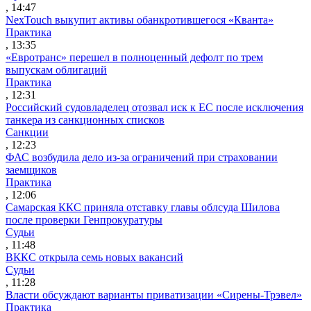
, 14:47
NexTouch выкупит активы обанкротившегося «Кванта»
Практика
, 13:35
«Евротранс» перешел в полноценный дефолт по трем
выпускам облигаций
Практика
, 12:31
Российский судовладелец отозвал иск к ЕС после исключения
танкера из санкционных списков
Санкции
, 12:23
ФАС возбудила дело из-за ограничений при страховании
заемщиков
Практика
, 12:06
Самарская ККС приняла отставку главы облсуда Шилова
после проверки Генпрокуратуры
Судьи
, 11:48
ВККС открыла семь новых вакансий
Судьи
, 11:28
Власти обсуждают варианты приватизации «Сирены-Трэвел»
Практика