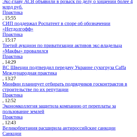
Экс-главу АСВ объявили в розыск по делу о хищении более 4
млрд руб.
Практика
, 15:55
СИП поддержал Роспатент в споре об обозначении
«Нетдолгофф»
Практика
, 15:17
Третий аукцион по приватизации активов экс-владельца
«Макфы» провалился
Практика
, 14:29
ВС Швеции подтвердил передачу Украине сухогруза Caffa
Международная практика
, 13:27
Минфин планирует отбирать подрядчиков госконтрактов в
строительстве по их репутации
Практика
, 12:52
Экономколлегия защитила компанию от переплаты за
пользование землей
Практика
, 12:43
Великобритания расширила антироссийские санкции
Санкции