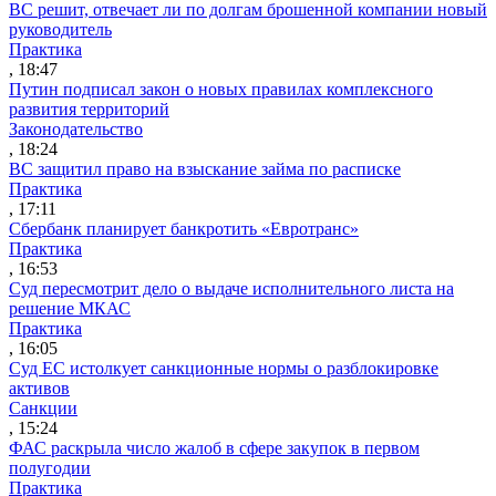
ВС решит, отвечает ли по долгам брошенной компании новый
руководитель
Практика
, 18:47
Путин подписал закон о новых правилах комплексного
развития территорий
Законодательство
, 18:24
ВС защитил право на взыскание займа по расписке
Практика
, 17:11
Сбербанк планирует банкротить «Евротранс»
Практика
, 16:53
Суд пересмотрит дело о выдаче исполнительного листа на
решение МКАС
Практика
, 16:05
Суд ЕС истолкует санкционные нормы о разблокировке
активов
Санкции
, 15:24
ФАС раскрыла число жалоб в сфере закупок в первом
полугодии
Практика