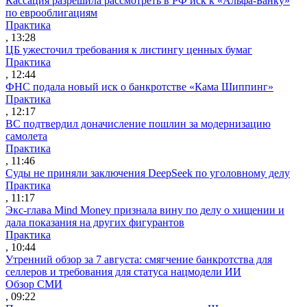
Кассация разрешила рассмотреть в РФ иск к «Альфа-Банку»
по еврооблигациям
Практика
, 13:28
ЦБ ужесточил требования к листингу ценных бумаг
Практика
, 12:44
ФНС подала новый иск о банкротстве «Кама Шиппинг»
Практика
, 12:17
ВС подтвердил доначисление пошлин за модернизацию
самолета
Практика
, 11:46
Суды не приняли заключения DeepSeek по уголовному делу
Практика
, 11:17
Экс-глава Mind Money признала вину по делу о хищении и
дала показания на других фигурантов
Практика
, 10:44
Утренний обзор за 7 августа: смягчение банкротства для
селлеров и требования для статуса нацмодели ИИ
Обзор СМИ
, 09:22