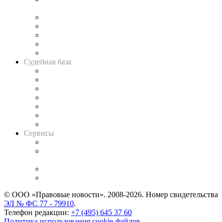
и твёрдой памяти»
Legal Design
Банкротная панорама
Советы для литигаторов
Сговоры на торгах
Авто
Судебная база
Картотека арбитражных дел
Решения арбитражных судов
Календарь рассмотрения арбитражных дел
Досье судей
Информация о судах
RSS лента новостей
Вакансии для юристов
Сервисы
Справочно-правовая система
Casebook: мониторинг дел
и компаний
Caselook: поиск и анализ практики
CASE.ONE: управление юридической службой
© ООО «Правовые новости». 2008-2026.
Номер свидетельства
ЭЛ № ФС 77 - 79910
.
Телефон редакции:
+7 (495) 645 37 60
Политика использования cookie-файлов