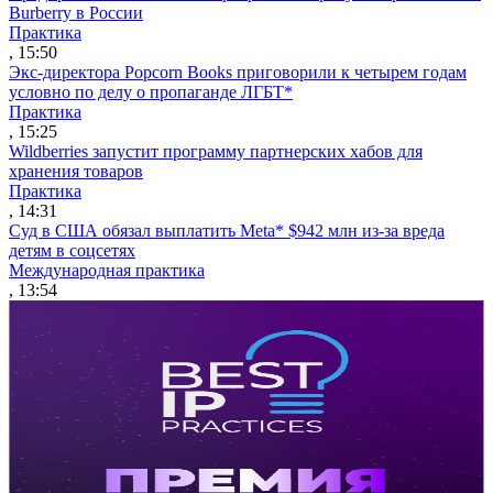
Burberry в России
Практика
, 15:50
Экс-директора Popcorn Books приговорили к четырем годам
условно по делу о пропаганде ЛГБТ*
Практика
, 15:25
Wildberries запустит программу партнерских хабов для
хранения товаров
Практика
, 14:31
Суд в США обязал выплатить Meta* $942 млн из-за вреда
детям в соцсетях
Международная практика
, 13:54