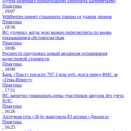
Путин разрешил приватизацию аэропорта Шереметьево
Практика
, 19:07
Wildberries начнет страховать товары от ударов дронов
Практика
, 18:56
ВС уточнил, когда дело можно пересмотреть по вновь
открывшимся обстоятельствам
Практика
, 18:06
Росреестр предложил новый механизм оспаривания
кадастровой стоимости
Практика
, 18:00
Банк «Траст» погасит 797,3 млн руб. долга перед ФНС за
«Гема-Инвест»
Практика
, 17:51
ВС запретил уравнивать цены участников закупок без учета
НДС
Практика
, 16:26
Аптечная сеть «36,6» выкупила 83 аптеки «Диалога»
Практика
, 16:25