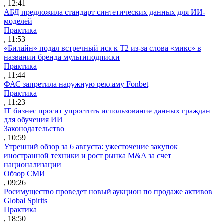
, 12:41
АБД предложила стандарт синтетических данных для ИИ-
моделей
Практика
, 11:53
«Билайн» подал встречный иск к Т2 из-за слова «микс» в
названии бренда мультиподписки
Практика
, 11:44
ФАС запретила наружную рекламу Fonbet
Практика
, 11:23
IT-бизнес просит упростить использование данных граждан
для обучения ИИ
Законодательство
, 10:59
Утренний обзор за 6 августа: ужесточение закупок
иностранной техники и рост рынка M&A за счет
национализации
Обзор СМИ
, 09:26
Росимущество проведет новый аукцион по продаже активов
Global Spirits
Практика
, 18:50