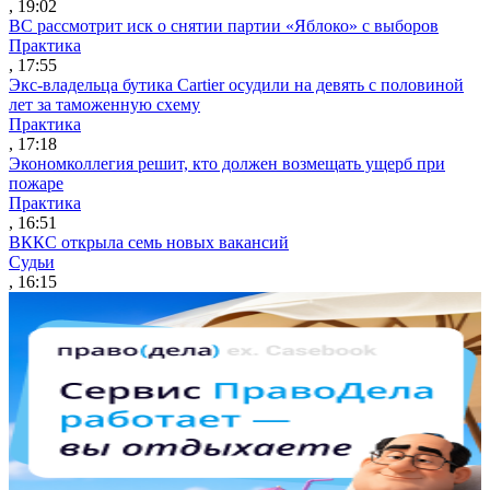
, 19:02
ВС рассмотрит иск о снятии партии «Яблоко» с выборов
Практика
, 17:55
Экс-владельца бутика Cartier осудили на девять с половиной
лет за таможенную схему
Практика
, 17:18
Экономколлегия решит, кто должен возмещать ущерб при
пожаре
Практика
, 16:51
ВККС открыла семь новых вакансий
Судьи
, 16:15