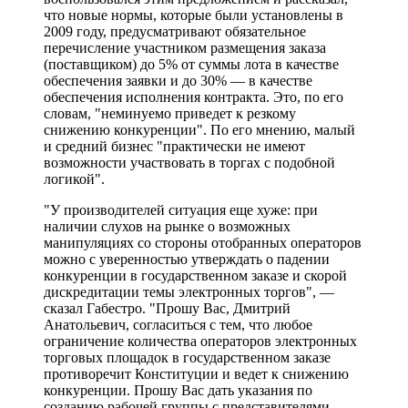
что новые нормы, которые были установлены в
2009 году, предусматривают обязательное
перечисление участником размещения заказа
(поставщиком) до 5% от суммы лота в качестве
обеспечения заявки и до 30% — в качестве
обеспечения исполнения контракта. Это, по его
словам, "неминуемо приведет к резкому
снижению конкуренции". По его мнению, малый
и средний бизнес "практически не имеют
возможности участвовать в торгах с подобной
логикой".
"У производителей ситуация еще хуже: при
наличии слухов на рынке о возможных
манипуляциях со стороны отобранных операторов
можно с уверенностью утверждать о падении
конкуренции в государственном заказе и скорой
дискредитации темы электронных торгов", —
сказал Габестро. "Прошу Вас, Дмитрий
Анатольевич, согласиться с тем, что любое
ограничение количества операторов электронных
торговых площадок в государственном заказе
противоречит Конституции и ведет к снижению
конкуренции. Прошу Вас дать указания по
созданию рабочей группы с представителями