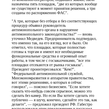
назначены пять площадок, "две из которых вообще
не существуют в момент принятия решения, а три
созданы по распоряжению ФАС".
"А три, которые без отбора и без соответствующих
процедур объявил руководитель
антимонопольного органа в нарушение
антимонопольного законодательства?" — вновь
уточнил Медведев. Предприниматель подтвердил,
что именно так, на его взгляд, все и было. Он
отметил, что площадки, которые полностью
готовы к торгам и имеют все необходимые
функциональные средства и огромный опыт
работы, в том числе с госзаказчиками, "все эти
площадки отсекаются от рынка госзаказа".
Президент проинтересовался: "Кем?".
"Федеральной антимонопольной службой,
Минэкономразвития и аппаратом правительства,
вот этими решениями, о которых я сейчас
говорил", — пояснил бизнесмен. "Если хотите
сказать что-нибудь совсем серьезное, можно это
сделать без камер. Но если Вы хотите сделать это
публично — я шучу, конечно, сделайте это так, как
делаете", — предложил президент РФ. Габестро
воспользовался этим предложением и рассказал,