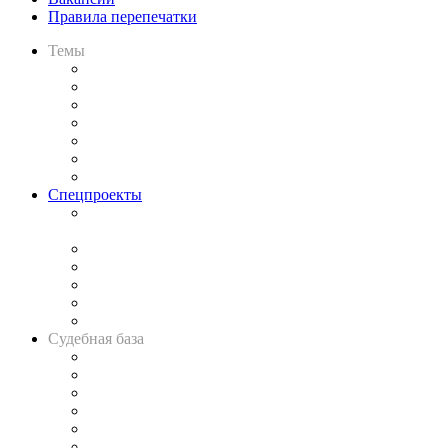
Правила перепечатки
Темы
Практика
Законодательство
Процесс
Исследования
Рынок юридических услуг
Юридическое сообщество
Важнейшие правовые темы в прессе
Спецпроекты
Подкаст «В здравом уме
и твёрдой памяти»
Legal Design
Банкротная панорама
Советы для литигаторов
Сговоры на торгах
Авто
Судебная база
Картотека арбитражных дел
Решения арбитражных судов
Календарь рассмотрения арбитражных дел
Досье судей
Информация о судах
RSS лента новостей