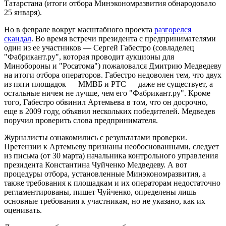
Татарстана (итоги отбора Минэкономразвития обнародовало
25 января).
Но в феврале вокруг масштабного проекта
разгорелся
скандал
. Во время встречи президента с предпринимателями
один из ее участников — Сергей Габестро (совладелец
"Фабрикант.ру", которая проводит аукционы для
Минобороны и "Росатома") пожаловался Дмитрию Медведеву
на итоги отбора операторов. Габестро недоволен тем, что двух
из пяти площадок — ММВБ и РТС — даже не существует, а
остальные ничем не лучше, чем его "Фабрикант.ру". Кроме
того, Габестро обвинил Артемьева в том, что он досрочно,
еще в 2009 году, объявил нескольких победителей. Медведев
поручил проверить слова предпринимателя.
Журналисты ознакомились с результатами проверки.
Претензии к Артемьеву признаны необоснованными, следует
из письма (от 30 марта) начальника контрольного управления
президента Константина Чуйченко Медведеву. А вот
процедуры отбора, установленные Минэкономразвития, а
также требования к площадкам и их операторам недостаточно
регламентированы, пишет Чуйченко, определены лишь
основные требования к участникам, но не указано, как их
оценивать.