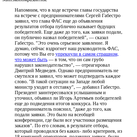
Напомним, что в ходе встречи главы государства
на встрече с предпринимателями Сергей Габестро
заявил, что глава ФАС еще до объявления
результатов отбора публично называет будущих
победителей. Еще даже до того, как заявки подали,
он публично назвал победителей", — сказал
Габестро. "Это очень серьезное заявление. Я
думаю, сейчас вздрогнет наш руководитель ФАС,
потому что Вы его
упрекнули в самом страшном,
что может быть
— в том, что он сам грубо
нарушил законодательство", — отреагировал
Дмитрий Медведев. Однако предприниматель не
смутился и заявил, что может подтвердить каждое
слово. "В такой ситуации на Западе любой
министр уходит в отставку", — добавил Габестро.
Президент заинтересовался услышанным и
уточнил, объявил ли Игорь Артемьев победителей
еще до подведения итогов конкурса. На что
предприниматель пояснил, "даже до того, как
подали заявки. Это было на всеобщей
конференции, где были все участники размещения
заказов". По его словам, в результате отбора,
который проводился без каких- либо критериев, из
18 компаний-операторов, подавших заявки, были