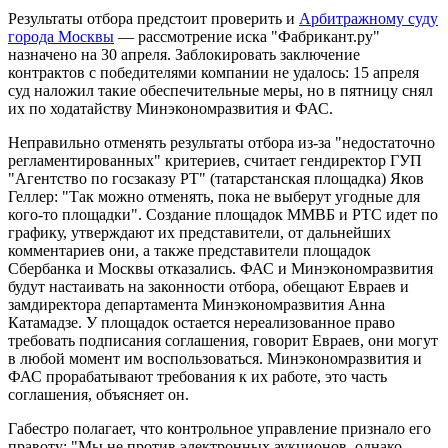
Результаты отбора предстоит проверить и
Арбитражному суду
города Москвы
— рассмотрение иска "Фабрикант.ру"
назначено на 30 апреля. Заблокировать заключение
контрактов с победителями компании не удалось: 15 апреля
суд наложил такие обеспечительные меры, но в пятницу снял
их по ходатайству Минэкономразвития и ФАС.
Неправильно отменять результаты отбора из-за "недостаточно
регламентированных" критериев, считает гендиректор ГУП
"Агентство по госзаказу РТ" (татарстанская площадка) Яков
Геллер: "Так можно отменять, пока не выберут угодные для
кого-то площадки". Создание площадок ММВБ и РТС идет по
графику, утверждают их представители, от дальнейших
комментариев они, а также представители площадок
Сбербанка и Москвы отказались. ФАС и Минэкономразвития
будут настаивать на законности отбора, обещают Евраев и
замдиректора департамента Минэкономразвития Анна
Катамадзе. У площадок остается нереализованное право
требовать подписания соглашения, говорит Евраев, они могут
в любой момент им воспользоваться. Минэкономразвития и
ФАС прорабатывают требования к их работе, это часть
соглашения, объясняет он.
Габестро полагает, что контрольное управление признало его
правоту: "Мы не против электронных аукционов, однако