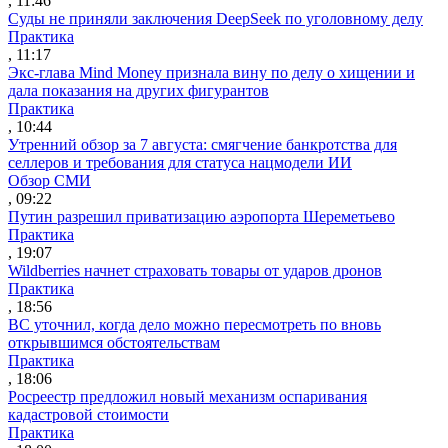
, 11:46
Суды не приняли заключения DeepSeek по уголовному делу
Практика
, 11:17
Экс-глава Mind Money признала вину по делу о хищении и
дала показания на других фигурантов
Практика
, 10:44
Утренний обзор за 7 августа: смягчение банкротства для
селлеров и требования для статуса нацмодели ИИ
Обзор СМИ
, 09:22
Путин разрешил приватизацию аэропорта Шереметьево
Практика
, 19:07
Wildberries начнет страховать товары от ударов дронов
Практика
, 18:56
ВС уточнил, когда дело можно пересмотреть по вновь
открывшимся обстоятельствам
Практика
, 18:06
Росреестр предложил новый механизм оспаривания
кадастровой стоимости
Практика