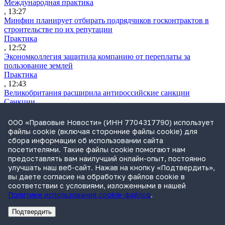
Международная практика
, 13:27
Минфин планирует отбирать подрядчиков госконтрактов в
строительстве по их репутации
Практика
, 12:52
Экономколлегия защитила компанию от переплаты за
пользование землей
Практика
, 12:43
Великобритания расширила антироссийские санкции
Санкции
, 12:41
АБД предложила стандарт синтетических данных для ИИ-
ООО «Правовые Новости» (ИНН 7704317790) использует
моделей
файлы cookie (включая сторонние файлы cookie) для
Практика
сбора информации об использовании сайта
, 11:53
посетителями. Такие файлы cookie помогают нам
«Билайн» подал встречный иск к Т2 из-за слова «микс» в
предоставлять вам наилучший онлайн-опыт, постоянно
названии бренда мультиподписки
улучшать наш веб-сайт. Нажав на кнопку «Подтвердить»,
Практика
вы даете согласие на обработку файлов cookie в
, 11:44
соответствии с условиями, изложенными в нашей
ФАС запретила наружную рекламу Fonbet
Политике использования cookie-файлов
.
Практика
, 11:23
Подтвердить
IT-бизнес просит упростить использование данных граждан
Реклама
Адвокатское бюро Санкт-Петербурга «Вертикаль» ИНН 7841290773
Реклама
АО"ПРАВО.РУ" ИНН: 7708095468