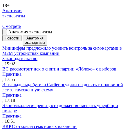
18+
Анатомия
экспертизы
Смотреть
Анатомия экспертизы
Новости
Анатомия
экспертизы
Минцифры предложило усилить контроль за сим-картами в
M2M-устройствах компаний
Законодательство
, 19:02
ВС рассмотрит иск о снятии партии «Яблоко» с выборов
Практика
, 17:55
Экс-владельца бутика Cartier осудили на девять с половиной
лет за таможенную схему
Практика
, 17:18
Экономколлегия решит, кто должен возмещать ущерб при
пожаре
Практика
, 16:51
ВККС открыла семь новых вакансий