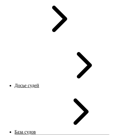
Досье судей
База судов