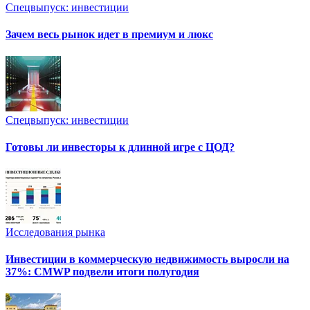
Спецвыпуск: инвестиции
Зачем весь рынок идет в премиум и люкс
Спецвыпуск: инвестиции
Готовы ли инвесторы к длинной игре с ЦОД?
Исследования рынка
Инвестиции в коммерческую недвижимость выросли на
37%: CMWP подвели итоги полугодия