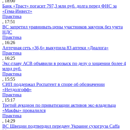
, 18:00
Банк «Траст» погасит 797,3 млн руб. долга перед ФНС за
«Гема-Инвест»
Практика
, 17:51
ВС запретил уравнивать цены участников закупок без учета
НДС
Практика
, 16:26
Аптечная сеть «36,6» выкупила 83 аптеки «Диалога»
Практика
, 16:25
Экс-главу АСВ объявили в розыск по делу о хищении более 4
млрд руб.
Практика
, 15:55
СИП поддержал Роспатент в споре об обозначении
«Нетдолгофф»
Практика
, 15:17
Третий аукцион по приватизации активов экс-владельца
«Макфы» провалился
Практика
, 14:29
ВС Швеции подтвердил передачу Украине сухогруза Caffa