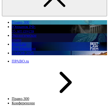
Право-300
Юррынок РФ:
35 лет спустя
Экологическое
право
Best Law
Firm Marketing
ПМЮФ 2026
ПРАВО.ru
Право-300
Конференции