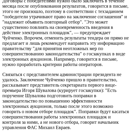
Договоры с победителями нужно было заключить в течение
месяца после опубликования результатов, говорится в письме,
этого не произошло, поэтому в соответствии с техзаданием
"победители утрачивают право на заключение соглашения" и
"надлежит объявить повторный отбор". "Это может
существенно повлиять на своевременность введения в
действие электронных площадок", — предупреждает
Чуйченко. Впрочем, отменить результаты тендера он прямо не
предлагает и лишь рекомендует направить эту информацию
правительству "для принятия неотложных мер по
совершенствованию законодательства" о госзакупках в виде
электронных аукционов. Например, говорится в письме,
нужно проработать критерии работы операторов.
Связаться с представителем администрации президента не
удалось. Заключение Чуйченко пришло в правительство,
рассказывает представитель секретариата первого вице-
премьера Игоря Шувалова (курирует госзакупки): "Есть
поручение Шувалова подготовить поправки в
законодательство по повышению эффективности
электронных аукционов, только после этого возможно
говорить о новом отборе площадок". Поправки будут касаться
совершенствования работы электронных площадок и
контроля за ними, а не нового отбора, говорит начальник
управления ФАС Михаил Евраев.