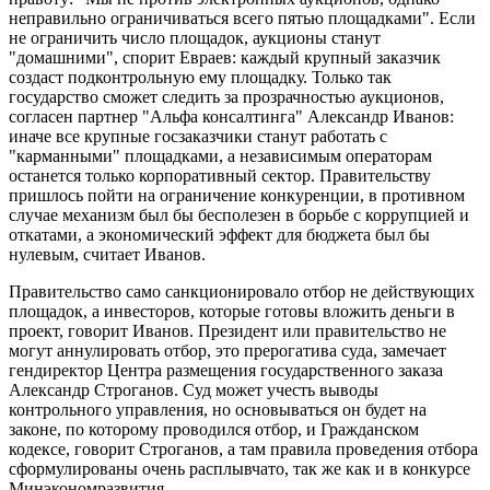
неправильно ограничиваться всего пятью площадками". Если
не ограничить число площадок, аукционы станут
"домашними", спорит Евраев: каждый крупный заказчик
создаст подконтрольную ему площадку. Только так
государство сможет следить за прозрачностью аукционов,
согласен партнер "Альфа консалтинга" Александр Иванов:
иначе все крупные госзаказчики станут работать с
"карманными" площадками, а независимым операторам
останется только корпоративный сектор. Правительству
пришлось пойти на ограничение конкуренции, в противном
случае механизм был бы бесполезен в борьбе с коррупцией и
откатами, а экономический эффект для бюджета был бы
нулевым, считает Иванов.
Правительство само санкционировало отбор не действующих
площадок, а инвесторов, которые готовы вложить деньги в
проект, говорит Иванов. Президент или правительство не
могут аннулировать отбор, это прерогатива суда, замечает
гендиректор Центра размещения государственного заказа
Александр Строганов. Суд может учесть выводы
контрольного управления, но основываться он будет на
законе, по которому проводился отбор, и Гражданском
кодексе, говорит Строганов, а там правила проведения отбора
сформулированы очень расплывчато, так же как и в конкурсе
Минэкономразвития.