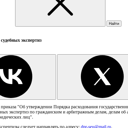
Найти
 судебных экспертиз
 приказа "Об утверждении Порядка расходования государствен
бных экспертиз по гражданским и арбитражным делам, делам об
ридических лиц".
спертизы следует направлять по адресу:
dpr-seu@mail.ru
.