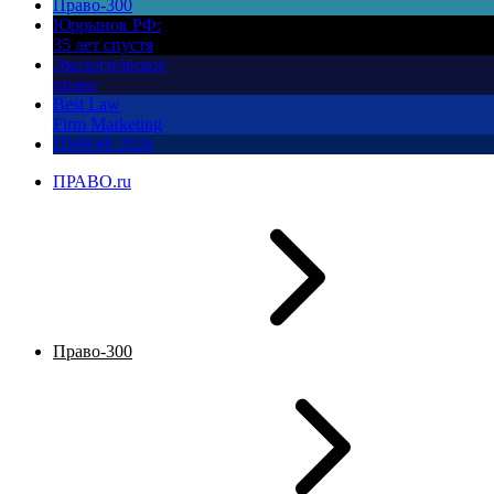
Право-300
Юррынок РФ:
35 лет спустя
Экологическое
право
Best Law
Firm Marketing
ПМЮФ 2026
ПРАВО.ru
Право-300