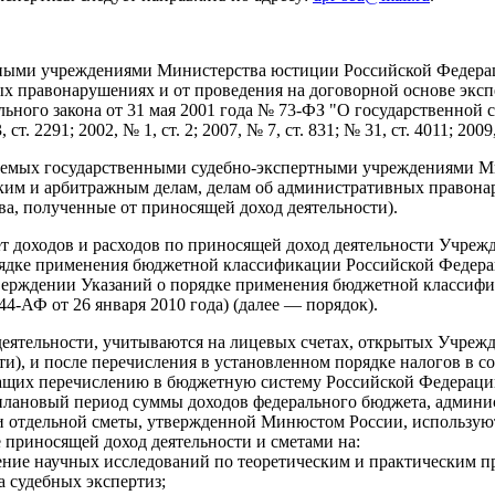
ными учреждениями Министерства юстиции Российской Федераци
х правонарушениях и от проведения на договорной основе экс
льного закона от 31 мая 2001 года № 73-ФЗ "О государственной
 2291; 2002, № 1, ст. 2; 2007, № 7, ст. 831; № 31, ст. 4011; 2009,
учаемых государственными судебно-экспертными учреждениями 
ским и арбитражным делам, делам об административных правона
ва, полученные от приносящей доход деятельности).
ет доходов и расходов по приносящей доход деятельности Учре
порядке применения бюджетной классификации Российской Феде
тверждении Указаний о порядке применения бюджетной классифи
4-АФ от 26 января 2010 года) (далее — порядок).
еятельности, учитываются на лицевых счетах, открытых Учрежд
сти), и после перечисления в установленном порядке налогов в 
лежащих перечислению в бюджетную систему Российской Федерац
плановый период суммы доходов федерального бюджета, админ
ании отдельной сметы, утвержденной Минюстом России, использ
 приносящей доход деятельности и сметами на:
дение научных исследований по теоретическим и практическим п
а судебных экспертиз;