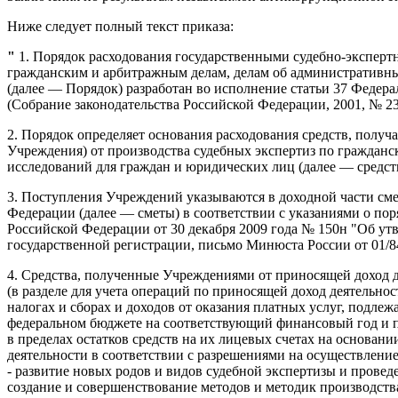
Ниже следует полный текст приказа:
"
1. Порядок расходования государственными судебно-эксперт
гражданским и арбитражным делам, делам об административны
(далее — Порядок) разработан во исполнение статьи 37 Федера
(Собрание законодательства Российской Федерации, 2001, № 23, ст.
2. Порядок определяет основания расходования средств, пол
Учреждения) от производства судебных экспертиз по граждан
исследований для граждан и юридических лиц (далее — средст
3. Поступления Учреждений указываются в доходной части см
Федерации (далее — сметы) в соответствии с указаниями о 
Российской Федерации от 30 декабря 2009 года № 150н "Об у
государственной регистрации, письмо Минюста России от 01/84
4. Средства, полученные Учреждениями от приносящей доход д
(в разделе для учета операций по приносящей доход деятельно
налогах и сборах и доходов от оказания платных услуг, под
федеральном бюджете на соответствующий финансовый год и 
в пределах остатков средств на их лицевых счетах на основ
деятельности в соответствии с разрешениями на осуществление
- развитие новых родов и видов судебной экспертизы и прове
создание и совершенствование методов и методик производств