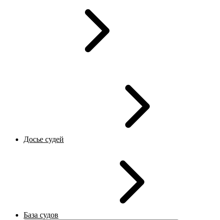
Досье судей
База судов