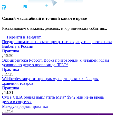
Cамый масштабный и точный канал о праве
Рассказываем о важных деловых и юридических событиях.
Перейти в Telegram
Предприниматель не смог прекратить охрану товарного знака
Burberry в России
Практика
, 15:50
Экс-директора Popcorn Books приговорили к четырем годам
условно по делу о пропаганде ЛГБТ*
Практика
, 15:25
Wildberries запустит программу партнерских хабов для
хранения товаров
Практика
, 14:31
Суд в США обязал выплатить Meta* $942 млн из-за вреда
детям в соцсетях
Международная практика
, 13:54