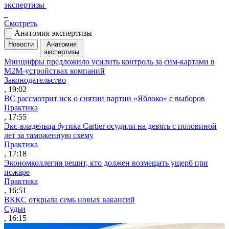
экспертизы
Смотреть
Анатомия экспертизы
Новости
Анатомия
экспертизы
Минцифры предложило усилить контроль за сим-картами в
M2M-устройствах компаний
Законодательство
, 19:02
ВС рассмотрит иск о снятии партии «Яблоко» с выборов
Практика
, 17:55
Экс-владельца бутика Cartier осудили на девять с половиной
лет за таможенную схему
Практика
, 17:18
Экономколлегия решит, кто должен возмещать ущерб при
пожаре
Практика
, 16:51
ВККС открыла семь новых вакансий
Судьи
, 16:15