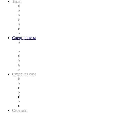
Темы
Практика
Законодательство
Процесс
Исследования
Рынок юридических услуг
Юридическое сообщество
Важнейшие правовые темы в прессе
Спецпроекты
Подкаст «В здравом уме
и твёрдой памяти»
Legal Design
Банкротная панорама
Советы для литигаторов
Сговоры на торгах
Авто
Судебная база
Картотека арбитражных дел
Решения арбитражных судов
Календарь рассмотрения арбитражных дел
Досье судей
Информация о судах
RSS лента новостей
Вакансии для юристов
Сервисы