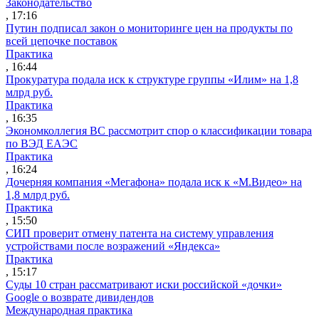
Законодательство
, 17:16
Путин подписал закон о мониторинге цен на продукты по
всей цепочке поставок
Практика
, 16:44
Прокуратура подала иск к структуре группы «Илим» на 1,8
млрд руб.
Практика
, 16:35
Экономколлегия ВС рассмотрит спор о классификации товара
по ВЭД ЕАЭС
Практика
, 16:24
Дочерняя компания «Мегафона» подала иск к «М.Видео» на
1,8 млрд руб.
Практика
, 15:50
СИП проверит отмену патента на систему управления
устройствами после возражений «Яндекса»
Практика
, 15:17
Суды 10 стран рассматривают иски российской «дочки»
Google о возврате дивидендов
Международная практика