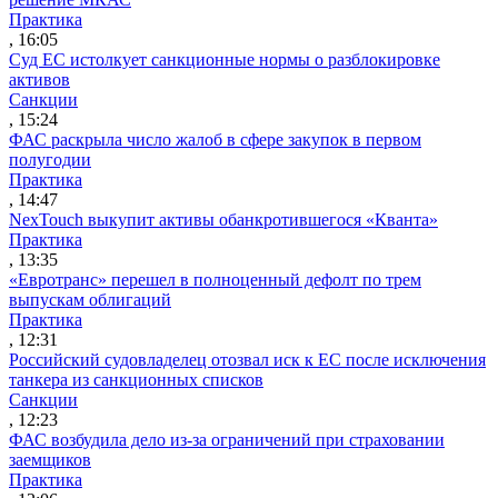
Практика
, 16:05
Суд ЕС истолкует санкционные нормы о разблокировке
активов
Санкции
, 15:24
ФАС раскрыла число жалоб в сфере закупок в первом
полугодии
Практика
, 14:47
NexTouch выкупит активы обанкротившегося «Кванта»
Практика
, 13:35
«Евротранс» перешел в полноценный дефолт по трем
выпускам облигаций
Практика
, 12:31
Российский судовладелец отозвал иск к ЕС после исключения
танкера из санкционных списков
Санкции
, 12:23
ФАС возбудила дело из-за ограничений при страховании
заемщиков
Практика