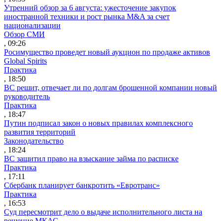
Утренний обзор за 6 августа: ужесточение закупок
иностранной техники и рост рынка M&A за счет
национализации
Обзор СМИ
, 09:26
Росимущество проведет новый аукцион по продаже активов
Global Spirits
Практика
, 18:50
ВС решит, отвечает ли по долгам брошенной компании новый
руководитель
Практика
, 18:47
Путин подписал закон о новых правилах комплексного
развития территорий
Законодательство
, 18:24
ВС защитил право на взыскание займа по расписке
Практика
, 17:11
Сбербанк планирует банкротить «Евротранс»
Практика
, 16:53
Суд пересмотрит дело о выдаче исполнительного листа на
решение МКАС