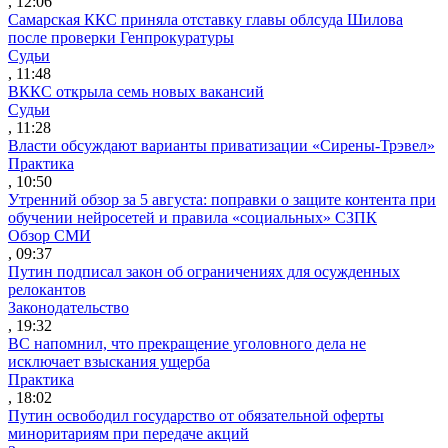
, 12:06
Самарская ККС приняла отставку главы облсуда Шилова
после проверки Генпрокуратуры
Судьи
, 11:48
ВККС открыла семь новых вакансий
Судьи
, 11:28
Власти обсуждают варианты приватизации «Сирены-Трэвел»
Практика
, 10:50
Утренний обзор за 5 августа: поправки о защите контента при
обучении нейросетей и правила «социальных» СЗПК
Обзор СМИ
, 09:37
Путин подписал закон об ограничениях для осужденных
релокантов
Законодательство
, 19:32
ВС напомнил, что прекращение уголовного дела не
исключает взыскания ущерба
Практика
, 18:02
Путин освободил государство от обязательной оферты
миноритариям при передаче акций