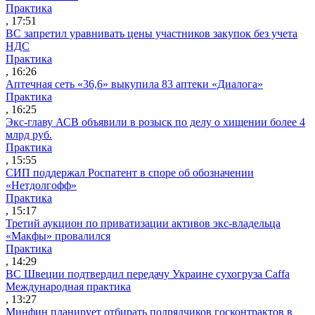
Практика
, 17:51
ВС запретил уравнивать цены участников закупок без учета
НДС
Практика
, 16:26
Аптечная сеть «36,6» выкупила 83 аптеки «Диалога»
Практика
, 16:25
Экс-главу АСВ объявили в розыск по делу о хищении более 4
млрд руб.
Практика
, 15:55
СИП поддержал Роспатент в споре об обозначении
«Нетдолгофф»
Практика
, 15:17
Третий аукцион по приватизации активов экс-владельца
«Макфы» провалился
Практика
, 14:29
ВС Швеции подтвердил передачу Украине сухогруза Caffa
Международная практика
, 13:27
Минфин планирует отбирать подрядчиков госконтрактов в