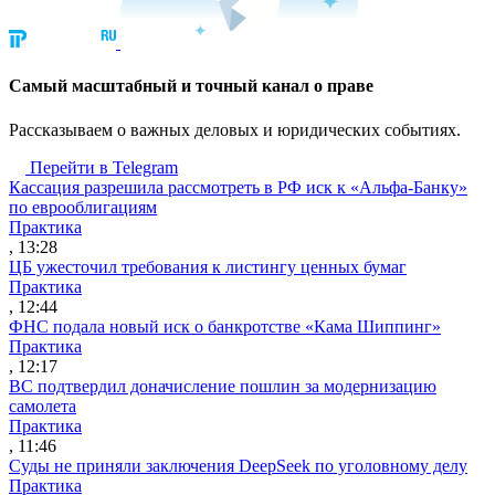
Cамый масштабный и точный канал о праве
Рассказываем о важных деловых и юридических событиях.
Перейти в Telegram
Кассация разрешила рассмотреть в РФ иск к «Альфа-Банку»
по еврооблигациям
Практика
, 13:28
ЦБ ужесточил требования к листингу ценных бумаг
Практика
, 12:44
ФНС подала новый иск о банкротстве «Кама Шиппинг»
Практика
, 12:17
ВС подтвердил доначисление пошлин за модернизацию
самолета
Практика
, 11:46
Суды не приняли заключения DeepSeek по уголовному делу
Практика