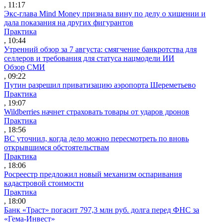
, 11:17
Экс-глава Mind Money признала вину по делу о хищении и
дала показания на других фигурантов
Практика
, 10:44
Утренний обзор за 7 августа: смягчение банкротства для
селлеров и требования для статуса нацмодели ИИ
Обзор СМИ
, 09:22
Путин разрешил приватизацию аэропорта Шереметьево
Практика
, 19:07
Wildberries начнет страховать товары от ударов дронов
Практика
, 18:56
ВС уточнил, когда дело можно пересмотреть по вновь
открывшимся обстоятельствам
Практика
, 18:06
Росреестр предложил новый механизм оспаривания
кадастровой стоимости
Практика
, 18:00
Банк «Траст» погасит 797,3 млн руб. долга перед ФНС за
«Гема-Инвест»