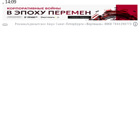
, 14:09
Реклама
Адвокатское бюро Санкт-Петербурга «Вертикаль» ИНН 7841290773
Реклама
АО"Право.ру" ИНН: 7708095468