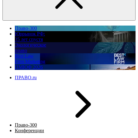
Право-300
Юррынок РФ:
35 лет спустя
Экологическое
право
Best Law
Firm Marketing
ПМЮФ 2026
ПРАВО.ru
Право-300
Конференции