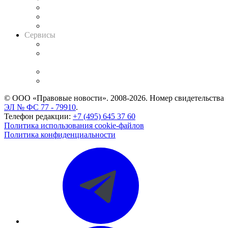
Информация о судах
RSS лента новостей
Вакансии для юристов
Сервисы
Справочно-правовая система
Casebook: мониторинг дел
и компаний
Caselook: поиск и анализ практики
CASE.ONE: управление юридической службой
© ООО «Правовые новости». 2008-2026.
Номер свидетельства
ЭЛ № ФС 77 - 79910
.
Телефон редакции:
+7 (495) 645 37 60
Политика использования cookie-файлов
Политика конфиденциальности