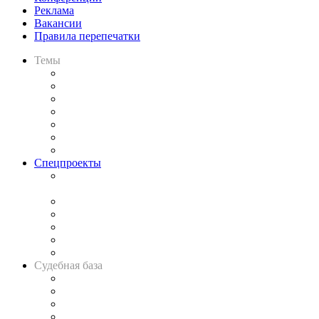
Реклама
Вакансии
Правила перепечатки
Темы
Практика
Законодательство
Процесс
Исследования
Рынок юридических услуг
Юридическое сообщество
Важнейшие правовые темы в прессе
Спецпроекты
Подкаст «В здравом уме
и твёрдой памяти»
Legal Design
Банкротная панорама
Советы для литигаторов
Сговоры на торгах
Авто
Судебная база
Картотека арбитражных дел
Решения арбитражных судов
Календарь рассмотрения арбитражных дел
Досье судей