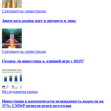
Спецвыпуск: инвестиции
Зачем весь рынок идет в премиум и люкс
Спецвыпуск: инвестиции
Готовы ли инвесторы к длинной игре с ЦОД?
Исследования рынка
Инвестиции в коммерческую недвижимость выросли на
37%: CMWP подвели итоги полугодия