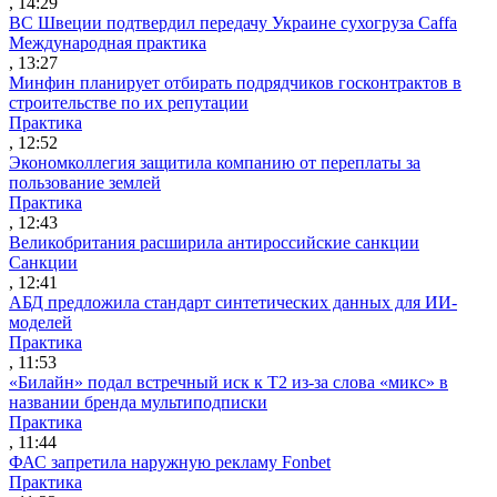
, 14:29
ВС Швеции подтвердил передачу Украине сухогруза Caffa
Международная практика
, 13:27
Минфин планирует отбирать подрядчиков госконтрактов в
строительстве по их репутации
Практика
, 12:52
Экономколлегия защитила компанию от переплаты за
пользование землей
Практика
, 12:43
Великобритания расширила антироссийские санкции
Санкции
, 12:41
АБД предложила стандарт синтетических данных для ИИ-
моделей
Практика
, 11:53
«Билайн» подал встречный иск к Т2 из-за слова «микс» в
названии бренда мультиподписки
Практика
, 11:44
ФАС запретила наружную рекламу Fonbet
Практика