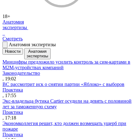
18+
Анатомия
экспертизы
Смотреть
Анатомия экспертизы
Новости
Анатомия
экспертизы
Минцифры предложило усилить контроль за сим-картами в
M2M-устройствах компаний
Законодательство
, 19:02
ВС рассмотрит иск о снятии партии «Яблоко» с выборов
Практика
, 17:55
Экс-владельца бутика Cartier осудили на девять с половиной
лет за таможенную схему
Практика
, 17:18
Экономколлегия решит, кто должен возмещать ущерб при
пожаре
Практика