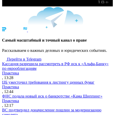
Cамый масштабный и точный канал о праве
Рассказываем о важных деловых и юридических событиях.
Перейти в Telegram
Кассация разрешила рассмотреть в РФ иск к «Альфа-Банку»
по еврооблигациям
Практика
, 13:28
ЦБ ужесточил требования к листингу ценных бумаг
Практика
, 12:44
ФНС подала новый иск о банкротстве «Кама Шиппинг»
Практика
, 12:17
ВС подтвердил доначисление пошлин за модернизацию
самолета