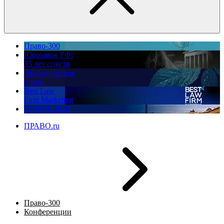
Право-300
Юррынок РФ:
35 лет спустя
Экологическое
право
Best Law
Firm Marketing
ПМЮФ 2026
ПРАВО.ru
Право-300
Конференции