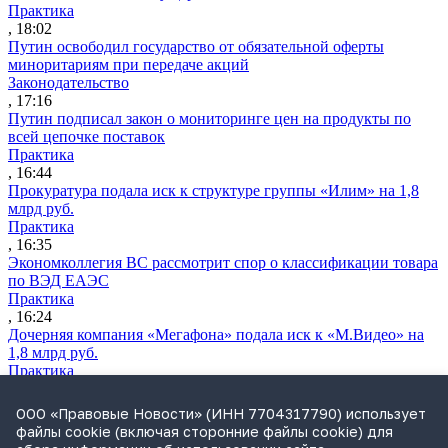
Практика
, 18:02
Путин освободил государство от обязательной оферты
миноритариям при передаче акций
Законодательство
, 17:16
Путин подписал закон о мониторинге цен на продукты по
всей цепочке поставок
Практика
, 16:44
Прокуратура подала иск к структуре группы «Илим» на 1,8
млрд руб.
Практика
, 16:35
Экономколлегия ВС рассмотрит спор о классификации товара
по ВЭД ЕАЭС
Практика
, 16:24
Дочерняя компания «Мегафона» подала иск к «М.Видео» на
1,8 млрд руб.
Практика
, 15:50
СИП проверит отмену патента на систему управления
ООО «Правовые Новости» (ИНН 7704317790) использует
устройствами после возражений «Яндекса»
файлы cookie (включая сторонние файлы cookie) для
Практика