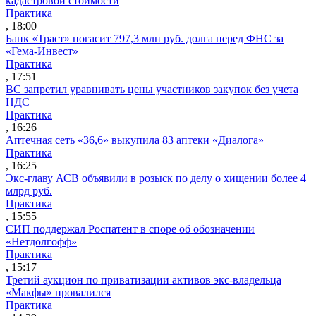
кадастровой стоимости
Практика
, 18:00
Банк «Траст» погасит 797,3 млн руб. долга перед ФНС за
«Гема-Инвест»
Практика
, 17:51
ВС запретил уравнивать цены участников закупок без учета
НДС
Практика
, 16:26
Аптечная сеть «36,6» выкупила 83 аптеки «Диалога»
Практика
, 16:25
Экс-главу АСВ объявили в розыск по делу о хищении более 4
млрд руб.
Практика
, 15:55
СИП поддержал Роспатент в споре об обозначении
«Нетдолгофф»
Практика
, 15:17
Третий аукцион по приватизации активов экс-владельца
«Макфы» провалился
Практика