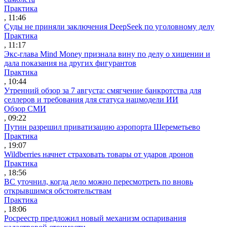
Практика
, 11:46
Суды не приняли заключения DeepSeek по уголовному делу
Практика
, 11:17
Экс-глава Mind Money признала вину по делу о хищении и
дала показания на других фигурантов
Практика
, 10:44
Утренний обзор за 7 августа: смягчение банкротства для
селлеров и требования для статуса нацмодели ИИ
Обзор СМИ
, 09:22
Путин разрешил приватизацию аэропорта Шереметьево
Практика
, 19:07
Wildberries начнет страховать товары от ударов дронов
Практика
, 18:56
ВС уточнил, когда дело можно пересмотреть по вновь
открывшимся обстоятельствам
Практика
, 18:06
Росреестр предложил новый механизм оспаривания