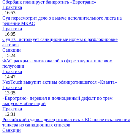
Сбербанк планирует банкротить «Евротранс»
Практика
, 16:53
Суд пересмотрит дело о выдаче исполнительного листа на
решение МКАС
Практика
, 16:05
Суд ЕС истолкует санкционные нормы о разблокировке
активов
Санкции
, 15:24
ФАС раскрыла число жалоб в сфере закупок в первом
полугодии
Практика
, 14:47
NexTouch выкупит активы обанкротившегося «Кванта»
Практика
, 13:35
«Евротранс» перешел в полноценный дефолт по трем
выпускам облигаций
Практика
, 12:31
Российский судовладелец отозвал иск к ЕС после исключения
танкера из санкционных списков
Санкции