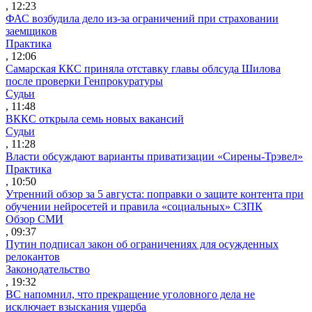
, 12:23
ФАС возбудила дело из-за ограничений при страховании
заемщиков
Практика
, 12:06
Самарская ККС приняла отставку главы облсуда Шилова
после проверки Генпрокуратуры
Судьи
, 11:48
ВККС открыла семь новых вакансий
Судьи
, 11:28
Власти обсуждают варианты приватизации «Сирены-Трэвел»
Практика
, 10:50
Утренний обзор за 5 августа: поправки о защите контента при
обучении нейросетей и правила «социальных» СЗПК
Обзор СМИ
, 09:37
Путин подписал закон об ограничениях для осужденных
релокантов
Законодательство
, 19:32
ВС напомнил, что прекращение уголовного дела не
исключает взыскания ущерба