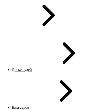
Досье судей
База судов