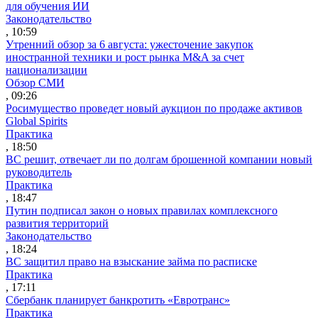
для обучения ИИ
Законодательство
, 10:59
Утренний обзор за 6 августа: ужесточение закупок
иностранной техники и рост рынка M&A за счет
национализации
Обзор СМИ
, 09:26
Росимущество проведет новый аукцион по продаже активов
Global Spirits
Практика
, 18:50
ВС решит, отвечает ли по долгам брошенной компании новый
руководитель
Практика
, 18:47
Путин подписал закон о новых правилах комплексного
развития территорий
Законодательство
, 18:24
ВС защитил право на взыскание займа по расписке
Практика
, 17:11
Сбербанк планирует банкротить «Евротранс»
Практика