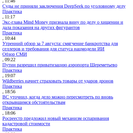
, 11:46
Суды не приняли заключения DeepSeek по уголовному делу
Практика
, 11:17
Экс-глава Mind Money признала вину по делу о хищении и
дала показания на других фигурантов
Практика
, 10:44
Утренний обзор за 7 августа: смягчение банкротства для
селлеров и требования для статуса нацмодели ИИ
Обзор СМИ
, 09:22
Путин разрешил приватизацию аэропорта Шереметьево
Практика
, 19:07
Wildberries начнет страховать товары от ударов дронов
Практика
, 18:56
ВС уточнил, когда дело можно пересмотреть по вновь
открывшимся обстоятельствам
Практика
, 18:06
Росреестр предложил новый механизм оспаривания
кадастровой стоимости
Практика