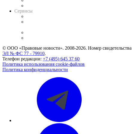
RSS лента новостей
Вакансии для юристов
Сервисы
Справочно-правовая система
Casebook: мониторинг дел
и компаний
Caselook: поиск и анализ практики
CASE.ONE: управление юридической службой
© ООО «Правовые новости». 2008-2026.
Номер свидетельства
ЭЛ № ФС 77 - 79910
.
Телефон редакции:
+7 (495) 645 37 60
Политика использования cookie-файлов
Политика конфиденциальности