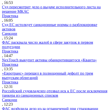
, 16:53
Суд пересмотрит дело о выдаче исполнительного листа на
решение МКАС
Практика
, 16:05
Суд ЕС истолкует санкционные нормы о разблокировке
активов
Санкции
, 15:24
ФАС раскрыла число жалоб в сфере закупок в первом
полугодии
Практика
, 14:47
NexTouch выкупит активы обанкротившегося «Кванта»
Практика
, 13:35
«Евротранс» перешел в полноценный дефолт по трем
выпускам облигаций
Практика
, 12:31
Российский судовладелец отозвал иск к ЕС после исключения
танкера из санкционных списков
Санкции
, 12:23
ФАС возбудила дело из-за ограничений при страховании