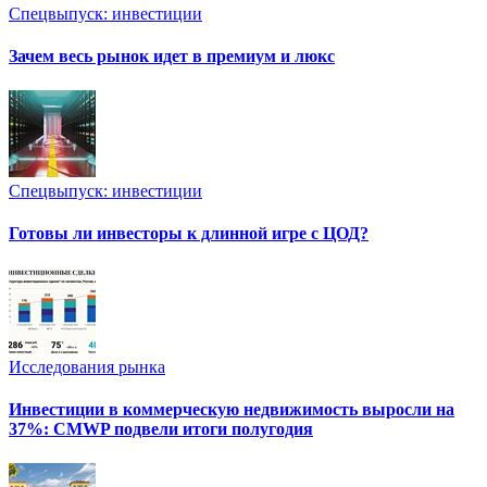
Спецвыпуск: инвестиции
Зачем весь рынок идет в премиум и люкс
Спецвыпуск: инвестиции
Готовы ли инвесторы к длинной игре с ЦОД?
Исследования рынка
Инвестиции в коммерческую недвижимость выросли на
37%: CMWP подвели итоги полугодия