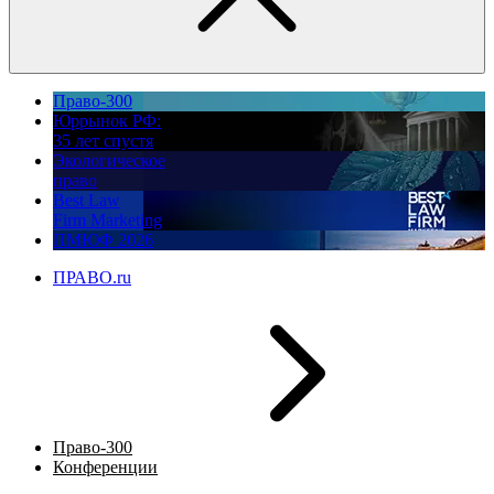
Право-300
Юррынок РФ:
35 лет спустя
Экологическое
право
Best Law
Firm Marketing
ПМЮФ 2026
ПРАВО.ru
Право-300
Конференции