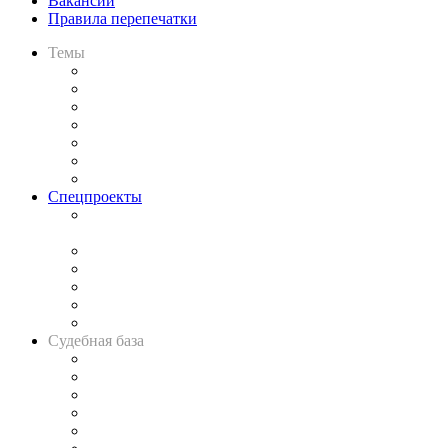
Вакансии
Правила перепечатки
Темы
Практика
Законодательство
Процесс
Исследования
Рынок юридических услуг
Юридическое сообщество
Важнейшие правовые темы в прессе
Спецпроекты
Подкаст «В здравом уме
и твёрдой памяти»
Legal Design
Банкротная панорама
Советы для литигаторов
Сговоры на торгах
Авто
Судебная база
Картотека арбитражных дел
Решения арбитражных судов
Календарь рассмотрения арбитражных дел
Досье судей
Информация о судах