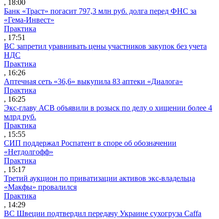
, 18:00
Банк «Траст» погасит 797,3 млн руб. долга перед ФНС за
«Гема-Инвест»
Практика
, 17:51
ВС запретил уравнивать цены участников закупок без учета
НДС
Практика
, 16:26
Аптечная сеть «36,6» выкупила 83 аптеки «Диалога»
Практика
, 16:25
Экс-главу АСВ объявили в розыск по делу о хищении более 4
млрд руб.
Практика
, 15:55
СИП поддержал Роспатент в споре об обозначении
«Нетдолгофф»
Практика
, 15:17
Третий аукцион по приватизации активов экс-владельца
«Макфы» провалился
Практика
, 14:29
ВС Швеции подтвердил передачу Украине сухогруза Caffa