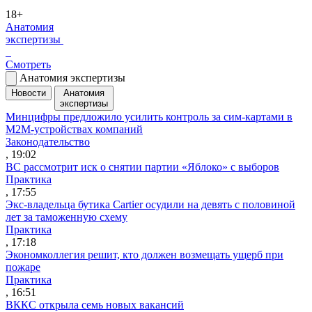
18+
Анатомия
экспертизы
Смотреть
Анатомия экспертизы
Новости
Анатомия
экспертизы
Минцифры предложило усилить контроль за сим-картами в
M2M-устройствах компаний
Законодательство
, 19:02
ВС рассмотрит иск о снятии партии «Яблоко» с выборов
Практика
, 17:55
Экс-владельца бутика Cartier осудили на девять с половиной
лет за таможенную схему
Практика
, 17:18
Экономколлегия решит, кто должен возмещать ущерб при
пожаре
Практика
, 16:51
ВККС открыла семь новых вакансий