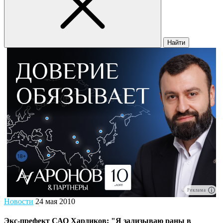
Найти
Реклама
Новости
24 мая 2010
Экс-префект САО Хардиков: "Я зализываю раны в