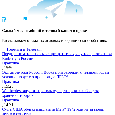
Cамый масштабный и точный канал о праве
Рассказываем о важных деловых и юридических событиях.
Перейти в Telegram
Предприниматель не смог прекратить охрану товарного знака
Burberry в России
Практика
, 15:50
Экс-директора Popcorn Books приговорили к четырем годам
условно по делу о пропаганде ЛГБТ*
Практика
, 15:25
Wildberries запустит программу партнерских хабов для
хранения товаров
Практика
, 14:31
Суд в США обязал выплатить Meta* $942 млн из-за вреда
детям в соцсетях