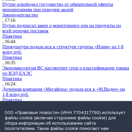
Путин освободил государство от обязательной оферты
миноритариям при передаче акций
Законодательство
, 17:16
Путин подписал закон о мониторинге цен на продукты по
всей цепочке поставок
Практика
, 16:44
Прокуратура подала иск к структуре группы «Илим» на 1,8
млрд руб.
Практика
, 16:35
Экономколлегия ВС рассмотрит спор о классификации товара
по ВЭД ЕАЭС
Практика
, 16:24
Дочерняя компания «Мегафона» подала иск к «М.Видео» на
1,8 млрд руб.
Практика
, 15:50
СИП проверит отмену патента на систему управления
ООО «Правовые Новости» (ИНН 7704317790) использует
устройствами после возражений «Яндекса»
файлы cookie (включая сторонние файлы cookie) для
Практика
сбора информации об использовании сайта
, 15:17
посетителями. Такие файлы cookie помогают нам
Суды 10 стран рассматривают иски российской «дочки»