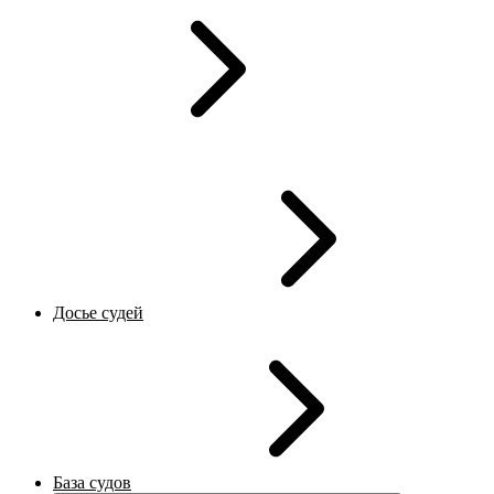
Досье судей
База судов