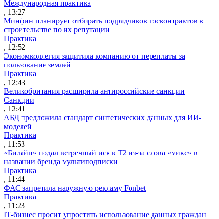
Международная практика
, 13:27
Минфин планирует отбирать подрядчиков госконтрактов в
строительстве по их репутации
Практика
, 12:52
Экономколлегия защитила компанию от переплаты за
пользование землей
Практика
, 12:43
Великобритания расширила антироссийские санкции
Санкции
, 12:41
АБД предложила стандарт синтетических данных для ИИ-
моделей
Практика
, 11:53
«Билайн» подал встречный иск к Т2 из-за слова «микс» в
названии бренда мультиподписки
Практика
, 11:44
ФАС запретила наружную рекламу Fonbet
Практика
, 11:23
IT-бизнес просит упростить использование данных граждан