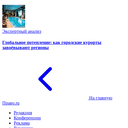
Экспертный анализ
Глобальное потепление: как городские курорты
завоёвывают регионы
На главную
Право.ru
Редакция
Конференции
Реклама