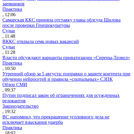
заемщиков
Практика
, 12:06
Самарская ККС приняла отставку главы облсуда Шилова
после проверки Генпрокуратуры
Судьи
, 11:48
ВККС открыла семь новых вакансий
Судьи
, 11:28
Власти обсуждают варианты приватизации «Сирены-Трэвел»
Практика
, 10:50
Утренний обзор за 5 августа: поправки о защите контента при
обучении нейросетей и правила «социальных» СЗПК
Обзор СМИ
, 09:37
Путин подписал закон об ограничениях для осужденных
релокантов
Законодательство
, 19:32
ВС напомнил, что прекращение уголовного дела не
исключает взыскания ущерба
Практика
, 18:02