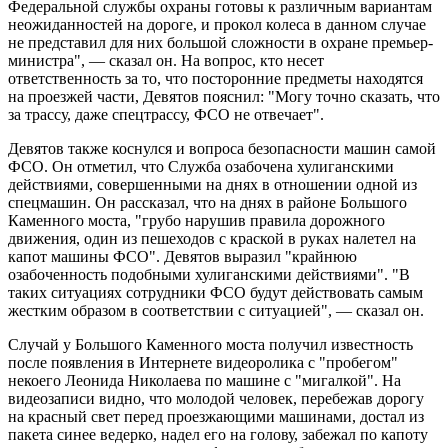
Федеральной службы охраны готовы к различным вариантам
неожиданностей на дороге, и прокол колеса в данном случае
не представил для них большой сложности в охране премьер-
министра", — сказал он. На вопрос, кто несет
ответственность за то, что посторонние предметы находятся
на проезжей части, Девятов пояснил: "Могу точно сказать, что
за трассу, даже спецтрассу, ФСО не отвечает".
Девятов также коснулся и вопроса безопасности машин самой
ФСО. Он отметил, что Служба озабочена хулиганскими
действиями, совершенными на днях в отношении одной из
спецмашин. Он рассказал, что на днях в районе Большого
Каменного моста, "грубо нарушив правила дорожного
движения, один из пешеходов с краской в руках налетел на
капот машины ФСО". Девятов выразил "крайнюю
озабоченность подобными хулиганскими действиями". "В
таких ситуациях сотрудники ФСО будут действовать самым
жестким образом в соответствии с ситуацией", — сказал он.
Случай у Большого Каменного моста получил известность
после появления в Интернете видеоролика с "пробегом"
некоего Леонида Николаева по машине с "мигалкой". На
видеозаписи видно, что молодой человек, перебежав дорогу
на красный свет перед проезжающими машинами, достал из
пакета синее ведерко, надел его на голову, забежал по капоту