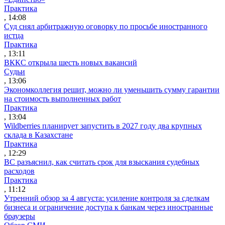
Практика
, 14:08
Суд снял арбитражную оговорку по просьбе иностранного
истца
Практика
, 13:11
ВККС открыла шесть новых вакансий
Судьи
, 13:06
Экономколлегия решит, можно ли уменьшить сумму гарантии
на стоимость выполненных работ
Практика
, 13:04
Wildberries планирует запустить в 2027 году два крупных
склада в Казахстане
Практика
, 12:29
ВС разъяснил, как считать срок для взыскания судебных
расходов
Практика
, 11:12
Утренний обзор за 4 августа: усиление контроля за сделкам
бизнеса и ограничение доступа к банкам через иностранные
браузеры