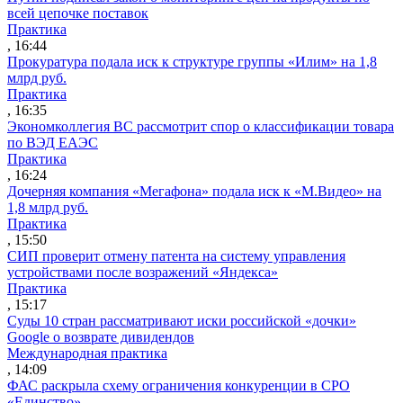
всей цепочке поставок
Практика
, 16:44
Прокуратура подала иск к структуре группы «Илим» на 1,8
млрд руб.
Практика
, 16:35
Экономколлегия ВС рассмотрит спор о классификации товара
по ВЭД ЕАЭС
Практика
, 16:24
Дочерняя компания «Мегафона» подала иск к «М.Видео» на
1,8 млрд руб.
Практика
, 15:50
СИП проверит отмену патента на систему управления
устройствами после возражений «Яндекса»
Практика
, 15:17
Суды 10 стран рассматривают иски российской «дочки»
Google о возврате дивидендов
Международная практика
, 14:09
ФАС раскрыла схему ограничения конкуренции в СРО
«Единство»