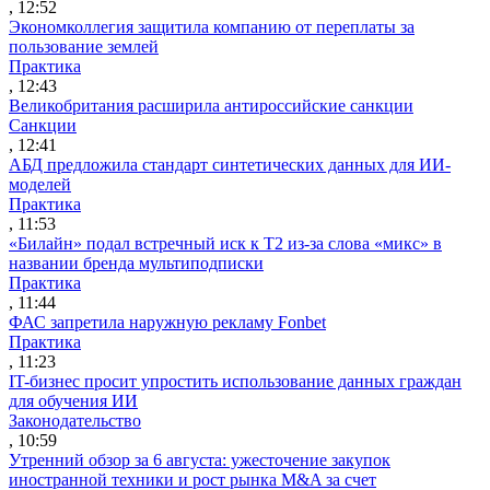
, 12:52
Экономколлегия защитила компанию от переплаты за
пользование землей
Практика
, 12:43
Великобритания расширила антироссийские санкции
Санкции
, 12:41
АБД предложила стандарт синтетических данных для ИИ-
моделей
Практика
, 11:53
«Билайн» подал встречный иск к Т2 из-за слова «микс» в
названии бренда мультиподписки
Практика
, 11:44
ФАС запретила наружную рекламу Fonbet
Практика
, 11:23
IT-бизнес просит упростить использование данных граждан
для обучения ИИ
Законодательство
, 10:59
Утренний обзор за 6 августа: ужесточение закупок
иностранной техники и рост рынка M&A за счет