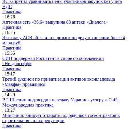
ВС запретил уравнивать цены участников закупок без учета
НДС
Практика
, 16:26
Аптечная сеть «36,6» выкупила 83 аптеки «Диалога»
Практика
, 16:25
Экс-главу АСВ объявили в розыск по делу о хищении более 4
млрд руб.
Практика
, 15:55
СИП поддержал Роспатент в споре об обозначении
«Нетдолгофф»
Практика
, 15:17
Третий аукцион по приватизации активов экс-владельца
«Макфы» провалился
Практика
, 14:29
ВС Швеции подтвердил передачу Украине сухогруза Caffa
Международная практика
, 13:27
Минфин планирует отбирать подрядчиков госконтрактов в
строительстве по их репутации
Практика