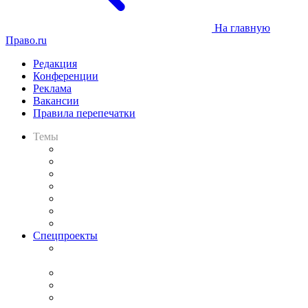
На главную
Право.ru
Редакция
Конференции
Реклама
Вакансии
Правила перепечатки
Темы
Практика
Законодательство
Процесс
Исследования
Рынок юридических услуг
Юридическое сообщество
Важнейшие правовые темы в прессе
Спецпроекты
Подкаст «В здравом уме
и твёрдой памяти»
Legal Design
Банкротная панорама
Советы для литигаторов