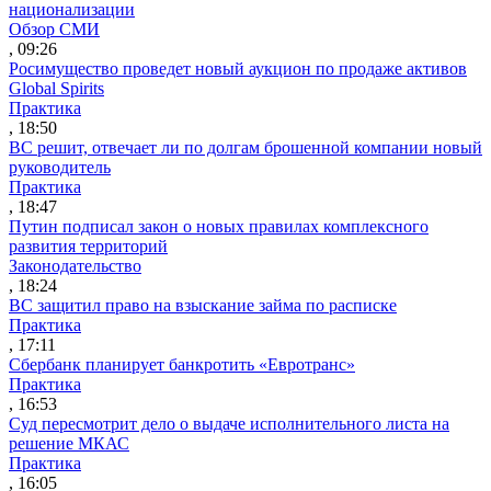
национализации
Обзор СМИ
, 09:26
Росимущество проведет новый аукцион по продаже активов
Global Spirits
Практика
, 18:50
ВС решит, отвечает ли по долгам брошенной компании новый
руководитель
Практика
, 18:47
Путин подписал закон о новых правилах комплексного
развития территорий
Законодательство
, 18:24
ВС защитил право на взыскание займа по расписке
Практика
, 17:11
Сбербанк планирует банкротить «Евротранс»
Практика
, 16:53
Суд пересмотрит дело о выдаче исполнительного листа на
решение МКАС
Практика
, 16:05