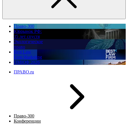
Право-300
Юррынок РФ:
35 лет спустя
Экологическое
право
Best Law
Firm Marketing
ПМЮФ 2026
ПРАВО.ru
Право-300
Конференции