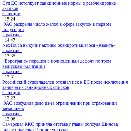
Суд ЕС истолкует санкционные нормы о разблокировке
активов
Санкции
, 15:24
ФАС раскрыла число жалоб в сфере закупок в первом
полугодии
Практика
, 14:47
NexTouch выкупит активы обанкротившегося «Кванта»
Практика
, 13:35
«Евротранс» перешел в полноценный дефолт по трем
выпускам облигаций
Практика
, 12:31
Российский судовладелец отозвал иск к ЕС после исключения
танкера из санкционных списков
Санкции
, 12:23
ФАС возбудила дело из-за ограничений при страховании
заемщиков
Практика
, 12:06
Самарская ККС приняла отставку главы облсуда Шилова
после проверки Генпрокуратуры