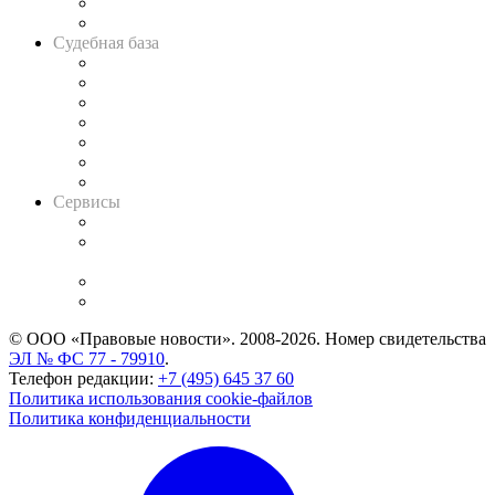
Сговоры на торгах
Авто
Судебная база
Картотека арбитражных дел
Решения арбитражных судов
Календарь рассмотрения арбитражных дел
Досье судей
Информация о судах
RSS лента новостей
Вакансии для юристов
Сервисы
Справочно-правовая система
Casebook: мониторинг дел
и компаний
Caselook: поиск и анализ практики
CASE.ONE: управление юридической службой
© ООО «Правовые новости». 2008-2026.
Номер свидетельства
ЭЛ № ФС 77 - 79910
.
Телефон редакции:
+7 (495) 645 37 60
Политика использования cookie-файлов
Политика конфиденциальности