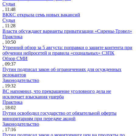
Судьи
, 11:48
ВККС открыла семь новых вакансий
Судьи
, 11:28
Власти обсуждают варианты приватизации «Сирены-Трэвел»
Практика
, 10:50
Утренний обзор за 5 августа: поправки о защите контента при
обучении нейросетей и правила «социальных» СЗПК
Обзор СМИ
, 09:37
Путин подписал закон об ограничениях для осужденных
релокантов
Законодательство
, 19:32
ВС напомнил, что прекращение уголовного дела не
исключает взыскания ущерба
Практика
, 18:02
Путин освободил государство от обязательной оферты
миноритариям при передаче акций
Законодательство
, 17:16
Путин подписал закон о мониторинге цен на продукты по