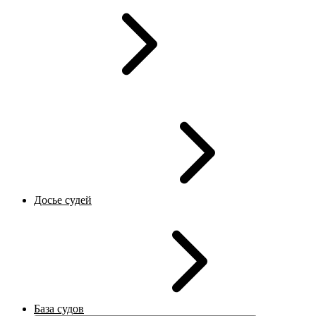
Досье судей
База судов