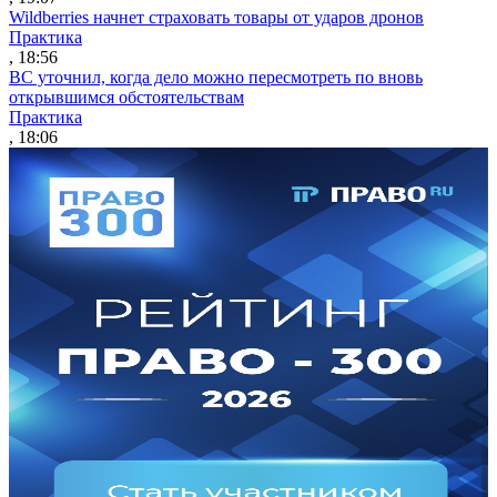
Wildberries начнет страховать товары от ударов дронов
Практика
, 18:56
ВС уточнил, когда дело можно пересмотреть по вновь
открывшимся обстоятельствам
Практика
, 18:06