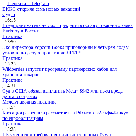
Перейти в Telegram
ВККС открыла семь новых вакансий
Судьи
, 16:15
Предприниматель не смог прекратить охрану товарного знака
Burberry в России
Практика
, 15:50
Экс-директора Popcorn Books приговорили к четырем годам
условно по делу о пропаганде ЛГБТ*
Практика
, 15:25
Wildberries запустит программу партнерских хабов для
хранения товаров
Практика
, 14:31
Суд в США обязал выплатить Meta* $942 млн из-за вреда
детям в соцсетях
Международная практика
, 13:54
Кассация разрешила рассмотреть в РФ иск к «Альфа-Банку»
по еврооблигациям
Практика
, 13:28
ЦБ ужесточил требования к листингу ценных бумаг