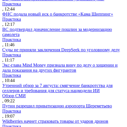
Практика
, 12:44
ФНС подала новый иск о банкротстве «Кама Шиппинг»
Практика
, 12:17
ВС подтвердил доначисление пошлин за модернизацию
самолета
Практика
, 11:46
Суды не приняли заключения DeepSeek по уголовному делу
Практика
, 11:17
Экс-глава Mind Money признала вину по делу о хищении и
дала показания на других фигурантов
Практика
, 10:44
Утренний обзор за 7 августа: смягчение банкротства для
селлеров и требования для статуса нацмодели ИИ
Обзор СМИ
, 09:22
Путин разрешил приватизацию аэропорта Шереметьево
Практика
, 19:07
Wildberries начнет страховать товары от ударов дронов
Практика