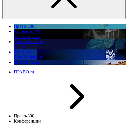
Право-300
Юррынок РФ:
35 лет спустя
Экологическое
право
Best Law
Firm Marketing
ПМЮФ 2026
ПРАВО.ru
Право-300
Конференции