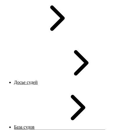
Досье судей
База судов