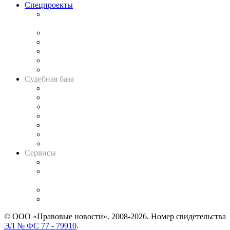
Спецпроекты
Подкаст «В здравом уме
и твёрдой памяти»
Legal Design
Банкротная панорама
Советы для литигаторов
Сговоры на торгах
Авто
Судебная база
Картотека арбитражных дел
Решения арбитражных судов
Календарь рассмотрения арбитражных дел
Досье судей
Информация о судах
RSS лента новостей
Вакансии для юристов
Сервисы
Справочно-правовая система
Casebook: мониторинг дел
и компаний
Caselook: поиск и анализ практики
CASE.ONE: управление юридической службой
© ООО «Правовые новости». 2008-2026.
Номер свидетельства
ЭЛ № ФС 77 - 79910
.