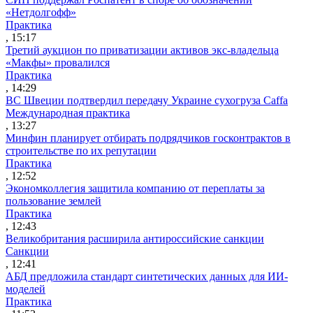
«Нетдолгофф»
Практика
, 15:17
Третий аукцион по приватизации активов экс-владельца
«Макфы» провалился
Практика
, 14:29
ВС Швеции подтвердил передачу Украине сухогруза Caffa
Международная практика
, 13:27
Минфин планирует отбирать подрядчиков госконтрактов в
строительстве по их репутации
Практика
, 12:52
Экономколлегия защитила компанию от переплаты за
пользование землей
Практика
, 12:43
Великобритания расширила антироссийские санкции
Санкции
, 12:41
АБД предложила стандарт синтетических данных для ИИ-
моделей
Практика