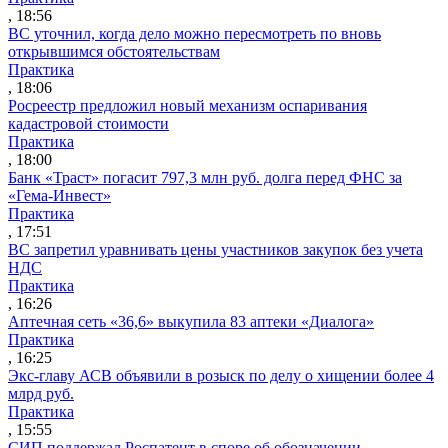
, 18:56
ВС уточнил, когда дело можно пересмотреть по вновь
открывшимся обстоятельствам
Практика
, 18:06
Росреестр предложил новый механизм оспаривания
кадастровой стоимости
Практика
, 18:00
Банк «Траст» погасит 797,3 млн руб. долга перед ФНС за
«Гема-Инвест»
Практика
, 17:51
ВС запретил уравнивать цены участников закупок без учета
НДС
Практика
, 16:26
Аптечная сеть «36,6» выкупила 83 аптеки «Диалога»
Практика
, 16:25
Экс-главу АСВ объявили в розыск по делу о хищении более 4
млрд руб.
Практика
, 15:55
СИП поддержал Роспатент в споре об обозначении