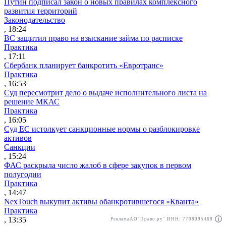
Путин подписал закон о новых правилах комплексного
развития территорий
Законодательство
, 18:24
ВС защитил право на взыскание займа по расписке
Практика
, 17:11
Сбербанк планирует банкротить «Евротранс»
Практика
, 16:53
Суд пересмотрит дело о выдаче исполнительного листа на
решение МКАС
Практика
, 16:05
Суд ЕС истолкует санкционные нормы о разблокировке
активов
Санкции
, 15:24
ФАС раскрыла число жалоб в сфере закупок в первом
полугодии
Практика
, 14:47
NexTouch выкупит активы обанкротившегося «Кванта»
Практика
, 13:35
Реклама
АО"Право.ру" ИНН: 7708095468