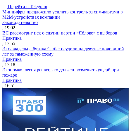
Перейти в Telegram
Минцифры предложило усилить контроль за сим-картами в
M2M-устройствах компаний
Законодательство
, 19:02
ВС рассмотрит иск о снятии партии «Яблоко» с выборов
Практика
, 17:55
Экс-владельца бутика Cartier осудили на девять с половиной
лет за таможенную схему
Практика
, 17:18
Экономколлегия решит, кто должен возмещать ущерб при
пожаре
Практика
, 16:51