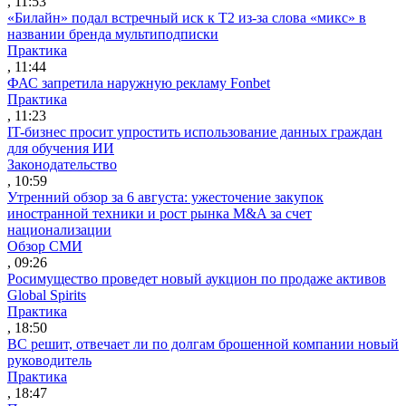
, 11:53
«Билайн» подал встречный иск к Т2 из-за слова «микс» в
названии бренда мультиподписки
Практика
, 11:44
ФАС запретила наружную рекламу Fonbet
Практика
, 11:23
IT-бизнес просит упростить использование данных граждан
для обучения ИИ
Законодательство
, 10:59
Утренний обзор за 6 августа: ужесточение закупок
иностранной техники и рост рынка M&A за счет
национализации
Обзор СМИ
, 09:26
Росимущество проведет новый аукцион по продаже активов
Global Spirits
Практика
, 18:50
ВС решит, отвечает ли по долгам брошенной компании новый
руководитель
Практика
, 18:47