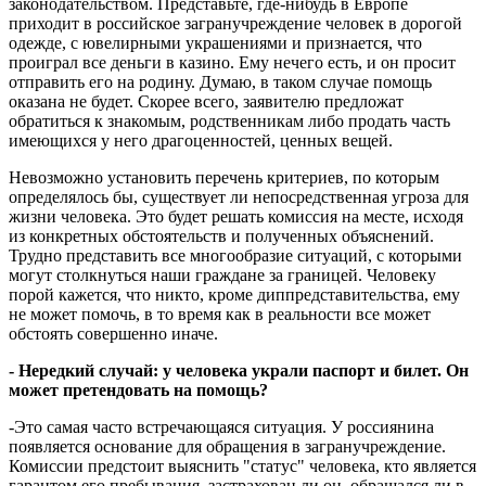
законодательством. Представьте, где-нибудь в Европе
приходит в российское загранучреждение человек в дорогой
одежде, с ювелирными украшениями и признается, что
проиграл все деньги в казино. Ему нечего есть, и он просит
отправить его на родину. Думаю, в таком случае помощь
оказана не будет. Скорее всего, заявителю предложат
обратиться к знакомым, родственникам либо продать часть
имеющихся у него драгоценностей, ценных вещей.
Невозможно установить перечень критериев, по которым
определялось бы, существует ли непосредственная угроза для
жизни человека. Это будет решать комиссия на месте, исходя
из конкретных обстоятельств и полученных объяснений.
Трудно представить все многообразие ситуаций, с которыми
могут столкнуться наши граждане за границей. Человеку
порой кажется, что никто, кроме диппредставительства, ему
не может помочь, в то время как в реальности все может
обстоять совершенно иначе.
- Нередкий случай: у человека украли паспорт и билет. Он
может претендовать на помощь?
-Это самая часто встречающаяся ситуация. У россиянина
появляется основание для обращения в загранучреждение.
Комиссии предстоит выяснить "статус" человека, кто является
гарантом его пребывания, застрахован ли он, обращался ли в