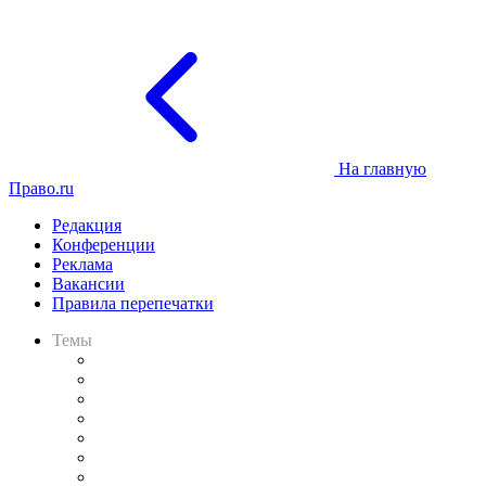
На главную
Право.ru
Редакция
Конференции
Реклама
Вакансии
Правила перепечатки
Темы
Практика
Законодательство
Процесс
Исследования
Рынок юридических услуг
Юридическое сообщество
Важнейшие правовые темы в прессе