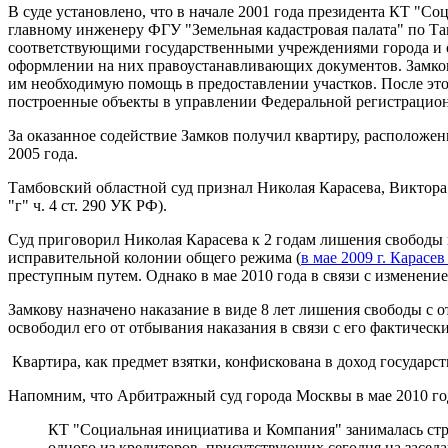
В суде установлено, что в начале 2001 года президента КТ "С
главному инженеру ФГУ "Земельная кадастровая палата" по Та
соответствующими государственными учреждениями города и о
оформлении на них правоустанавливающих документов. Замков с
им необходимую помощь в предоставлении участков. После это
построенные объекты в управлении Федеральной регистрацио
За оказанное содействие Замков получил квартиру, расположе
2005 года.
Тамбовский областной суд признал Николая Карасева, Виктора Г
"г" ч. 4 ст. 290 УК РФ).
Суд приговорил Николая Карасева к 2 годам лишения свободы 
исправительной колонии общего режима (
в мае 2009 г. Карас
преступным путем. Однако в мае 2010 года в связи с изменени
Замкову назначено наказание в виде 8 лет лишения свободы с 
освободил его от отбывания наказания в связи с его фактическ
Квартира, как предмет взятки, конфискована в доход государст
Напомним, что Арбитражный суд города Москвы в мае 2010 го
КТ "Социальная инициатива и Компания" занималась стро
одного из кредиторов, присутствующих сегодня на заседа