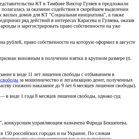
редставительства КТ в Тамбове Виктор Гуляев в предложили
 полагалась за оказание содействия в скорейшем выделении
х жилых домов для КТ "Социальная инициатива", а также
дпринял ряд действий в интересах Карасева и Гуляева, оказав
аренды и зарегистрировать право собственности на уже
на рублей, право собственности на которую оформил в августе
 признан виновным в получении взятки в крупном размере (п.
зание в виде 11 лет лишения свободы с отбыванием в
 свободы
за мошенничество и легализацию денег, полученных
асеву снижено наказание до 9 лет 6 месяцев лишения свободы).
— в виде 1 года 8 месяцев лишения свободы, однако суд
а", конкурсным управляющим назначена Фарида Бекшенева.
в 150 российских городах и на Украине. По словам
 обязательства по ним компания так и не выполнила.