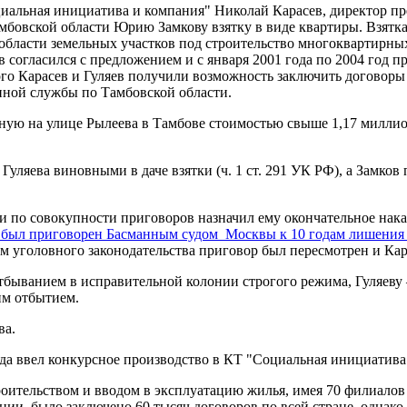
оциальная инициатива и компания" Николай Карасев, директор п
мбовской области Юрию Замкову взятку в виде квартиры. Взятка
бласти земельных участков под строительство многоквартирны
огласился с предложением и с января 2001 года по 2004 год пре
го Карасев и Гуляев получили возможность заключить договоры 
нной службы по Тамбовской области.
нную на улице Рылеева в Тамбове стоимостью свыше 1,17 миллио
уляева виновными в даче взятки (ч. 1 ст. 291 УК РФ), а Замков
и по совокупности приговоров назначил ему окончательное нака
ев был приговорен Басманным судом Москвы к 10 годам лишения
ем уголовного законодательства приговор был пересмотрен и Кар
отбыванием в исправительной колонии строгого режима, Гуляеву 
им отбытием.
ва.
да ввел конкурсное производство в КТ "Социальная инициатив
ительством и вводом в эксплуатацию жилья, имея 70 филиалов 
нии, было заключено 60 тысяч договоров по всей стране, однако