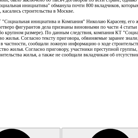
оциальная инициатива" обманула почти 800 вкладчиков, которы
 касались строительства в Москве.
Т "Социальная инициатива и Компания" Николаю Карасеву, его 
етверо фигурантов дела признаны виновными по части 4 статьи
обо крупном размере). По данным следствия, компания КТ "Соци
о жилья. Согласно тексту приговора, обвиняемые заранее знали,
 в частности, сообщали ложную информацию о ходе строительств
ство жилья. Согласно приговору, участники преступной группы,
оительства жилья, а также не сообщали вкладчикам об отсутстви