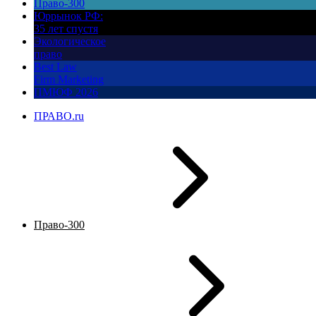
Право-300
Юррынок РФ:
35 лет спустя
Экологическое
право
Best Law
Firm Marketing
ПМЮФ 2026
ПРАВО.ru
Право-300