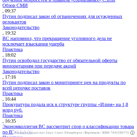
Обзор СМИ
, 09:37
Путин подписал закон об ограничениях для осужденных
релокантов
Законодательство
, 19:32
ВС напомнил, что прекращение уголовного дела не
исключает взыскания ущерба
Практика
, 18:02
Путин освободил государство от обязательной оферты
миноритариям при передаче акций
Законодательство
, 17:16
Путин подписал закон о мониторинге цен на продукты по
всей цепочке поставок
Практика
, 16:44
Прокуратура подала иск к структуре группы «Илим» на 1,8
млрд руб.
Практика
, 16:35
Экономколлегия ВС рассмотрит спор о классификации товара
по ВЭД ЕАЭС
Реклама
Адвокатское бюро Санкт-Петербурга «Вертикаль» ИНН 7841290773
Реклама
АО"Право.ру" ИНН: 7708095468