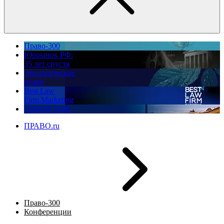
Право-300
Юррынок РФ:
35 лет спустя
Экологическое
право
Best Law
Firm Marketing
ПМЮФ 2026
ПРАВО.ru
Право-300
Конференции