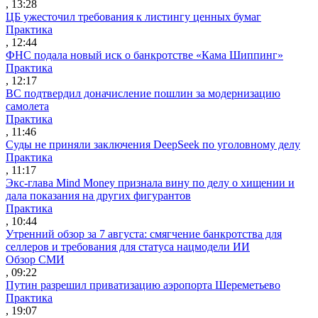
, 13:28
ЦБ ужесточил требования к листингу ценных бумаг
Практика
, 12:44
ФНС подала новый иск о банкротстве «Кама Шиппинг»
Практика
, 12:17
ВС подтвердил доначисление пошлин за модернизацию
самолета
Практика
, 11:46
Суды не приняли заключения DeepSeek по уголовному делу
Практика
, 11:17
Экс-глава Mind Money признала вину по делу о хищении и
дала показания на других фигурантов
Практика
, 10:44
Утренний обзор за 7 августа: смягчение банкротства для
селлеров и требования для статуса нацмодели ИИ
Обзор СМИ
, 09:22
Путин разрешил приватизацию аэропорта Шереметьево
Практика
, 19:07