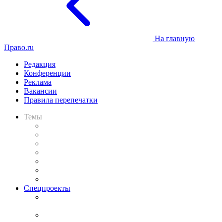
На главную
Право.ru
Редакция
Конференции
Реклама
Вакансии
Правила перепечатки
Темы
Практика
Законодательство
Процесс
Исследования
Рынок юридических услуг
Юридическое сообщество
Важнейшие правовые темы в прессе
Спецпроекты
Подкаст «В здравом уме
и твёрдой памяти»
Legal Design