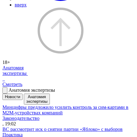
вверх
18+
Анатомия
экспертизы
Смотреть
Анатомия экспертизы
Новости
Анатомия
экспертизы
Минцифры предложило усилить контроль за сим-картами в
M2M-устройствах компаний
Законодательство
, 19:02
ВС рассмотрит иск о снятии партии «Яблоко» с выборов
Практика