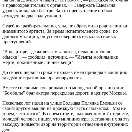
в правоохранительных органах. — Задержать Емельяна
удалось довольно быстро. За это преступление он был
осужден на два года условно.
Судебное разбирательство, увы, не образумило родственника
знаменитого артиста. За время испытательного срока, по
данным милиции, он успел совершить несколько новых
преступлений.
"В квартире, где живет семья актера, недавно прошли
обыски", — сообщил источник. — "Изъяты мобильники
жертв, похищенные личные вещи".
До своего первого срока Николаев имел приводы в милицию
за административные правонарушения.
Вместе со своими товарищами по молодежной организации
"Бомбилы" брат актера перекрывал дороги в центре Москвы.
Несколько лет назад на улице Большая Полянка Емельян со
своим другом вышли на проезжую часть с плакатом: "Мы не
знаем, чего хотим". В своем отчете, выложенном в Интернете,
молодой человек пишет, что милиционеры заставили их за эту
выходку подмести двор на территории отделения внутренних
дел.