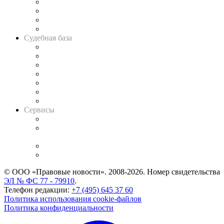
Банкротная панорама
Советы для литигаторов
Сговоры на торгах
Авто
Судебная база
Картотека арбитражных дел
Решения арбитражных судов
Календарь рассмотрения арбитражных дел
Досье судей
Информация о судах
RSS лента новостей
Вакансии для юристов
Сервисы
Справочно-правовая система
Casebook: мониторинг дел
и компаний
Caselook: поиск и анализ практики
CASE.ONE: управление юридической службой
© ООО «Правовые новости». 2008-2026.
Номер свидетельства
ЭЛ № ФС 77 - 79910
.
Телефон редакции:
+7 (495) 645 37 60
Политика использования cookie-файлов
Политика конфиденциальности