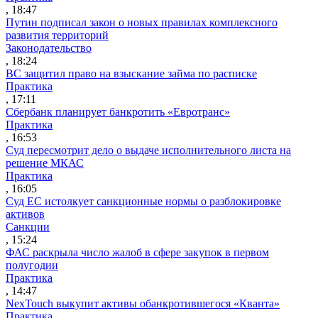
, 18:47
Путин подписал закон о новых правилах комплексного
развития территорий
Законодательство
, 18:24
ВС защитил право на взыскание займа по расписке
Практика
, 17:11
Сбербанк планирует банкротить «Евротранс»
Практика
, 16:53
Суд пересмотрит дело о выдаче исполнительного листа на
решение МКАС
Практика
, 16:05
Суд ЕС истолкует санкционные нормы о разблокировке
активов
Санкции
, 15:24
ФАС раскрыла число жалоб в сфере закупок в первом
полугодии
Практика
, 14:47
NexTouch выкупит активы обанкротившегося «Кванта»
Практика