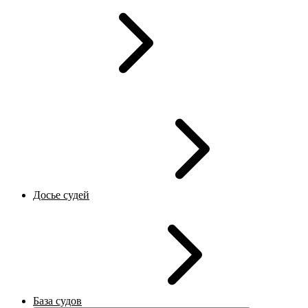
Досье судей
База судов