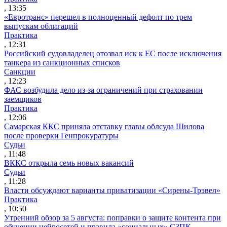
, 13:35
«Евротранс» перешел в полноценный дефолт по трем
выпускам облигаций
Практика
, 12:31
Российский судовладелец отозвал иск к ЕС после исключения
танкера из санкционных списков
Санкции
, 12:23
ФАС возбудила дело из-за ограничений при страховании
заемщиков
Практика
, 12:06
Самарская ККС приняла отставку главы облсуда Шилова
после проверки Генпрокуратуры
Судьи
, 11:48
ВККС открыла семь новых вакансий
Судьи
, 11:28
Власти обсуждают варианты приватизации «Сирены-Трэвел»
Практика
, 10:50
Утренний обзор за 5 августа: поправки о защите контента при
обучении нейросетей и правила «социальных» СЗПК