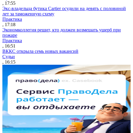
, 17:55
Экс-владельца бутика Cartier осудили на девять с половиной
лет за таможенную схему
Практика
, 17:18
Экономколлегия решит, кто должен возмещать ущерб при
пожаре
Практика
, 16:51
ВККС открыла семь новых вакансий
Судьи
, 16:15