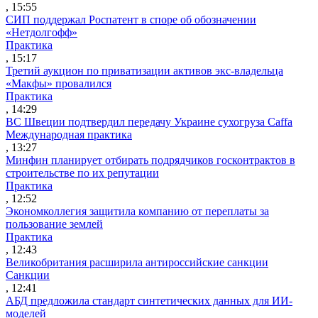
, 15:55
СИП поддержал Роспатент в споре об обозначении
«Нетдолгофф»
Практика
, 15:17
Третий аукцион по приватизации активов экс-владельца
«Макфы» провалился
Практика
, 14:29
ВС Швеции подтвердил передачу Украине сухогруза Caffa
Международная практика
, 13:27
Минфин планирует отбирать подрядчиков госконтрактов в
строительстве по их репутации
Практика
, 12:52
Экономколлегия защитила компанию от переплаты за
пользование землей
Практика
, 12:43
Великобритания расширила антироссийские санкции
Санкции
, 12:41
АБД предложила стандарт синтетических данных для ИИ-
моделей