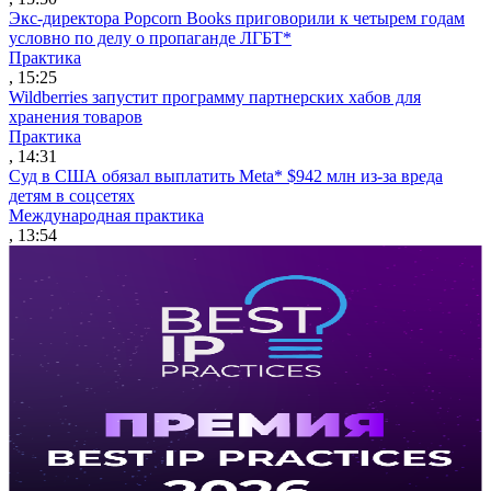
Экс-директора Popcorn Books приговорили к четырем годам
условно по делу о пропаганде ЛГБТ*
Практика
, 15:25
Wildberries запустит программу партнерских хабов для
хранения товаров
Практика
, 14:31
Суд в США обязал выплатить Meta* $942 млн из-за вреда
детям в соцсетях
Международная практика
, 13:54