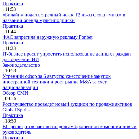
Практика
, 11:53
«Билайн» подал встречный иск к Т2 из-за слова «микс» в
названии бренда мультиподписки
Практика
, 11:44
ФАС запретила наружную рекламу Fonbet
Практика
, 11:23
IT-бизнес просит упростить использование данных граждан
для обучения ИИ
Законодательство
, 10:59
Утренний обзор за 6 августа: ужесточение закупок
иностранной техники и рост рынка M&A за счет
национализации
Обзор СМИ
, 09:26
Росимущество проведет новый аукцион по продаже активов
Global Spirits
Практика
, 18:50
ВС решит, отвечает ли по долгам брошенной компании новый
руководитель
Практика