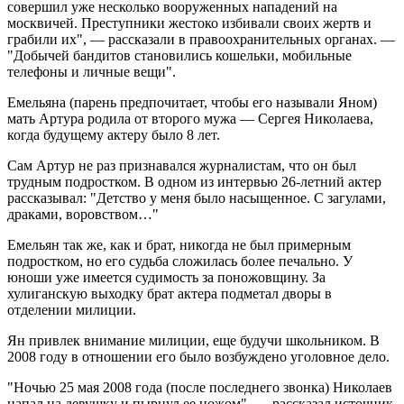
совершил уже несколько вооруженных нападений на
москвичей. Преступники жестоко избивали своих жертв и
грабили их", — рассказали в правоохранительных органах. —
"Добычей бандитов становились кошельки, мобильные
телефоны и личные вещи".
Емельяна (парень предпочитает, чтобы его называли Яном)
мать Артура родила от второго мужа — Сергея Николаева,
когда будущему актеру было 8 лет.
Сам Артур не раз признавался журналистам, что он был
трудным подростком. В одном из интервью 26-летний актер
рассказывал: "Детство у меня было насыщенное. С загулами,
драками, воровством…"
Емельян так же, как и брат, никогда не был примерным
подростком, но его судьба сложилась более печально. У
юноши уже имеется судимость за поножовщину. За
хулиганскую выходку брат актера подметал дворы в
отделении милиции.
Ян привлек внимание милиции, еще будучи школьником. В
2008 году в отношении его было возбуждено уголовное дело.
"Ночью 25 мая 2008 года (после последнего звонка) Николаев
напал на девушку и пырнул ее ножом", — рассказал источник