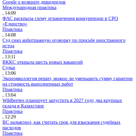
Google о возврате дивидендов
Международная практика
, 14:09
ФАС раскрыла схему ограничения конкуренции в СРО
«Единство»
Практика
, 14:08
Суд снял арбитражную оговорку по просьбе иностранного
истца
Практика
, 13:11
ВККС открыла шесть новых вакансий
Судьи
, 13:06
Экономколлегия решит, можно ли уменьшить сумму гарантии
на стоимость выполненных работ
Практика
, 13:04
Wildberries планирует запустить в 2027 году два крупных
склада в Казахстане
Практика
, 12:29
ВС разъяснил, как считать срок для взыскания судебных
расходов
Практика