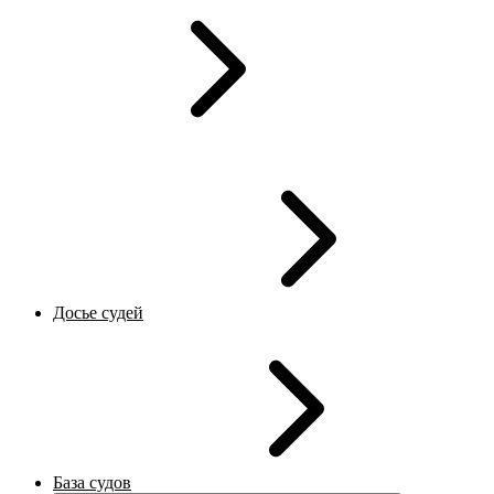
Досье судей
База судов