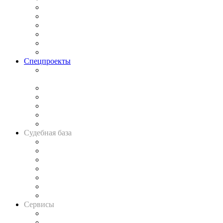
Законодательство
Процесс
Исследования
Рынок юридических услуг
Юридическое сообщество
Важнейшие правовые темы в прессе
Спецпроекты
Подкаст «В здравом уме
и твёрдой памяти»
Legal Design
Банкротная панорама
Советы для литигаторов
Сговоры на торгах
Авто
Судебная база
Картотека арбитражных дел
Решения арбитражных судов
Календарь рассмотрения арбитражных дел
Досье судей
Информация о судах
RSS лента новостей
Вакансии для юристов
Сервисы
Справочно-правовая система
Casebook: мониторинг дел