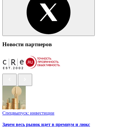
Новости партнеров
Спецвыпуск: инвестиции
Зачем весь рынок идет в премиум и люкс