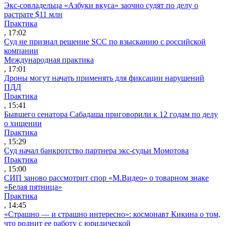
Экс-совладельца «Азбуки вкуса» заочно судят по делу о
растрате $11 млн
Практика
, 17:02
Суд не признал решение SCC по взысканию с российской
компании
Международная практика
, 17:01
Дроны могут начать применять для фиксации нарушений
ПДД
Практика
, 15:41
Бывшего сенатора Сабадаша приговорили к 12 годам по делу
о хищении
Практика
, 15:29
Суд начал банкротство партнера экс-судьи Момотова
Практика
, 15:00
СИП заново рассмотрит спор «М.Видео» о товарном знаке
«Белая пятница»
Практика
, 14:45
«Страшно — и страшно интересно»: космонавт Кикина о том,
что роднит ее работу с юридической