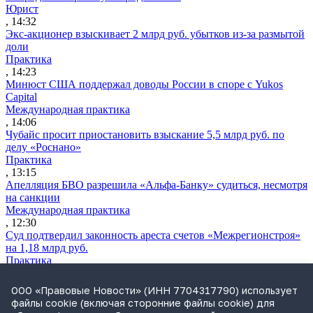
Юрист
, 14:32
Экс-акционер взыскивает 2 млрд руб. убытков из-за размытой
доли
Практика
, 14:23
Минюст США поддержал доводы России в споре с Yukos
Capital
Международная практика
, 14:06
Чубайс просит приостановить взыскание 5,5 млрд руб. по
делу «Роснано»
Практика
, 13:15
Апелляция БВО разрешила «Альфа-Банку» судиться, несмотря
на санкции
Международная практика
, 12:30
Суд подтвердил законность ареста счетов «Межрегионстроя»
на 1,18 млрд руб.
Практика
, 12:04
ВС разрешил сдавать жилые дома как гостевые без изменения
ООО «Правовые Новости» (ИНН 7704317790) использует
назначения участка
файлы cookie (включая сторонние файлы cookie) для
Практика