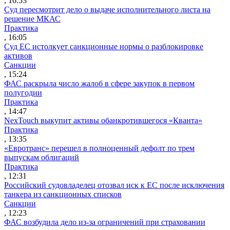
, 16:53
Суд пересмотрит дело о выдаче исполнительного листа на
решение МКАС
Практика
, 16:05
Суд ЕС истолкует санкционные нормы о разблокировке
активов
Санкции
, 15:24
ФАС раскрыла число жалоб в сфере закупок в первом
полугодии
Практика
, 14:47
NexTouch выкупит активы обанкротившегося «Кванта»
Практика
, 13:35
«Евротранс» перешел в полноценный дефолт по трем
выпускам облигаций
Практика
, 12:31
Российский судовладелец отозвал иск к ЕС после исключения
танкера из санкционных списков
Санкции
, 12:23
ФАС возбудила дело из-за ограничений при страховании