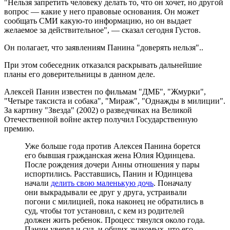
"Нельзя запретить человеку делать то, что он хочет, но другой
вопрос — какие у него правовые основания. Он может
сообщать СМИ какую-то информацию, но он выдает
желаемое за действительное", — сказал сегодня Густов.
Он полагает, что заявлениям Панина "доверять нельзя"..
При этом собеседник отказался раскрывать дальнейшие
планы его доверительницы в данном деле.
Алексей Панин известен по фильмам "ДМБ", "Жмурки",
"Четыре таксиста и собака", "Мираж", "Однажды в милиции".
За картину "Звезда" (2002) о разведчиках на Великой
Отечественной войне актер получил Государственную
премию.
Уже больше года против Алексея Панина борется
его бывшая гражданская жена Юлия Юдинцева.
После рождения дочери Анны отношения у пары
испортились. Расставшись, Панин и Юдинцева
начали
делить свою маленькую дочь
. Поначалу
они выкрадывали ее друг у друга, устраивали
погони с милицией, пока наконец не обратились в
суд, чтобы тот установил, с кем из родителей
должен жить ребенок. Процесс тянулся около года.
Панин уверял и суд, и общих знакомых, что его