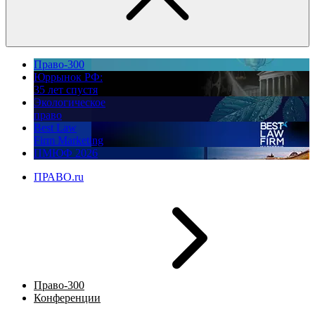
Право-300
Юррынок РФ:
35 лет спустя
Экологическое
право
Best Law
Firm Marketing
ПМЮФ 2026
ПРАВО.ru
Право-300
Конференции