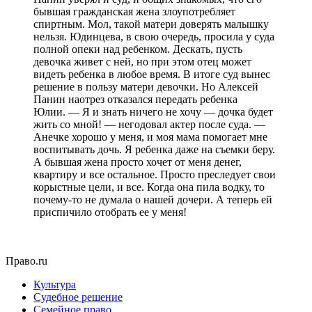
бывшая гражданская жена злоупотребляет
спиртным. Мол, такой матери доверять малышку
нельзя. Юдинцева, в свою очередь, просила у суда
полной опеки над ребенком. Дескать, пусть
девочка живет с ней, но при этом отец может
видеть ребенка в любое время. В итоге суд вынес
решение в пользу матери девочки. Но Алексей
Панин наотрез отказался передать ребенка
Юлии. — Я и знать ничего не хочу — дочка будет
жить со мной! — негодовал актер после суда. —
Анечке хорошо у меня, и моя мама помогает мне
воспитывать дочь. Я ребенка даже на съемки беру.
А бывшая жена просто хочет от меня денег,
квартиру и все остальное. Просто преследует свои
корыстные цели, и все. Когда она пила водку, то
почему-то не думала о нашей дочери. А теперь ей
приспичило отобрать ее у меня!
Право.ru
Культура
Судебное решение
Семейное право