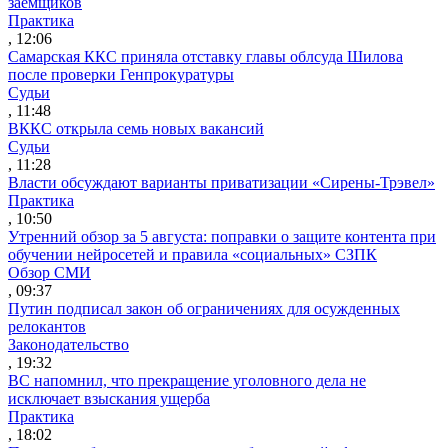
заемщиков
Практика
, 12:06
Самарская ККС приняла отставку главы облсуда Шилова
после проверки Генпрокуратуры
Судьи
, 11:48
ВККС открыла семь новых вакансий
Судьи
, 11:28
Власти обсуждают варианты приватизации «Сирены-Трэвел»
Практика
, 10:50
Утренний обзор за 5 августа: поправки о защите контента при
обучении нейросетей и правила «социальных» СЗПК
Обзор СМИ
, 09:37
Путин подписал закон об ограничениях для осужденных
релокантов
Законодательство
, 19:32
ВС напомнил, что прекращение уголовного дела не
исключает взыскания ущерба
Практика
, 18:02