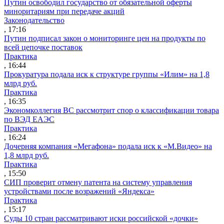
Путин освободил государство от обязательной оферты
миноритариям при передаче акций
Законодательство
, 17:16
Путин подписал закон о мониторинге цен на продукты по
всей цепочке поставок
Практика
, 16:44
Прокуратура подала иск к структуре группы «Илим» на 1,8
млрд руб.
Практика
, 16:35
Экономколлегия ВС рассмотрит спор о классификации товара
по ВЭД ЕАЭС
Практика
, 16:24
Дочерняя компания «Мегафона» подала иск к «М.Видео» на
1,8 млрд руб.
Практика
, 15:50
СИП проверит отмену патента на систему управления
устройствами после возражений «Яндекса»
Практика
, 15:17
Суды 10 стран рассматривают иски российской «дочки»