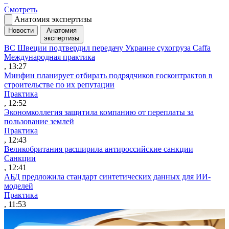
Смотреть
Анатомия экспертизы
Новости
Анатомия
экспертизы
ВС Швеции подтвердил передачу Украине сухогруза Caffa
Международная практика
, 13:27
Минфин планирует отбирать подрядчиков госконтрактов в
строительстве по их репутации
Практика
, 12:52
Экономколлегия защитила компанию от переплаты за
пользование землей
Практика
, 12:43
Великобритания расширила антироссийские санкции
Санкции
, 12:41
АБД предложила стандарт синтетических данных для ИИ-
моделей
Практика
, 11:53