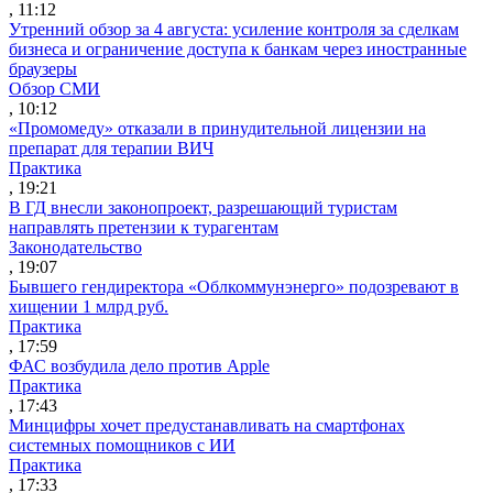
, 11:12
Утренний обзор за 4 августа: усиление контроля за сделкам
бизнеса и ограничение доступа к банкам через иностранные
браузеры
Обзор СМИ
, 10:12
«Промомеду» отказали в принудительной лицензии на
препарат для терапии ВИЧ
Практика
, 19:21
В ГД внесли законопроект, разрешающий туристам
направлять претензии к турагентам
Законодательство
, 19:07
Бывшего гендиректора «Облкоммунэнерго» подозревают в
хищении 1 млрд руб.
Практика
, 17:59
ФАС возбудила дело против Apple
Практика
, 17:43
Минцифры хочет предустанавливать на смартфонах
системных помощников с ИИ
Практика
, 17:33