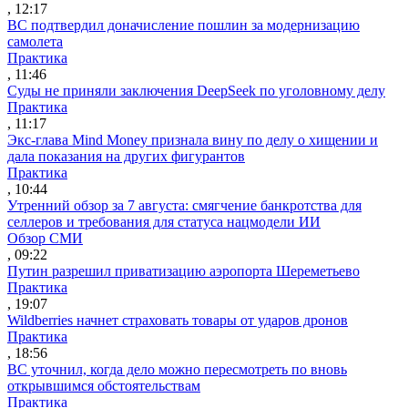
, 12:17
ВС подтвердил доначисление пошлин за модернизацию
самолета
Практика
, 11:46
Суды не приняли заключения DeepSeek по уголовному делу
Практика
, 11:17
Экс-глава Mind Money признала вину по делу о хищении и
дала показания на других фигурантов
Практика
, 10:44
Утренний обзор за 7 августа: смягчение банкротства для
селлеров и требования для статуса нацмодели ИИ
Обзор СМИ
, 09:22
Путин разрешил приватизацию аэропорта Шереметьево
Практика
, 19:07
Wildberries начнет страховать товары от ударов дронов
Практика
, 18:56
ВС уточнил, когда дело можно пересмотреть по вновь
открывшимся обстоятельствам
Практика