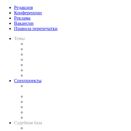
Редакция
Конференции
Реклама
Вакансии
Правила перепечатки
Темы
Практика
Законодательство
Процесс
Исследования
Рынок юридических услуг
Юридическое сообщество
Важнейшие правовые темы в прессе
Спецпроекты
Подкаст «В здравом уме
и твёрдой памяти»
Legal Design
Банкротная панорама
Советы для литигаторов
Сговоры на торгах
Авто
Судебная база
Картотека арбитражных дел