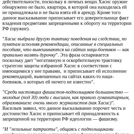
действительности, поскольку в личных вещах Хасис оружие
обнаружено не было, квартира, в которой она находилась ей
не принадлежала и не была взята ей в аренду. Кроме того
данное высказывание приписывает его доверительнице факт
владения предметами запрещенными к обороту на территории
РФ (оружие).
"
Хасис выбрала другую тактику поведения на следствии, по
пунктам исполняя рекомендации, описанные в специальных
пособиях, что вывешиваются на сайтах наци-боевиков — как
правильно валять дурочку
". Эта фраза оспаривается
поскольку дает "негативную и оскорбительную трактовку
стратегии защиты избранной Хасис в соответствии с
имеющимися у нее правами, и приписывает ей исполнение
рекомендаций, вывешенных на сайтах каких-то наци-
боевиков, о которых ей ничего не известно".
"Среди настоящих фашистов-подпольщиков большинство —
молодые (под 30) люди с высшим, как правило гуманитарным,
образованием: очень много журналистов (как Хасис)".
Васильев заявил, что данное высказывание порочит честь и
достоинство Хасис и приписывает ей принадлежность к
запрещенной на территории РФ идеологии — фашизму.
"И "легальные патриоты", общаясь с подпольщиками