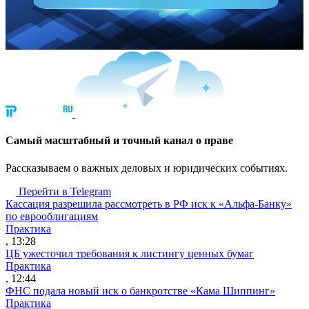
Cамый масштабный и точный канал о праве
Рассказываем о важных деловых и юридических событиях.
Перейти в Telegram
Кассация разрешила рассмотреть в РФ иск к «Альфа-Банку»
по еврооблигациям
Практика
, 13:28
ЦБ ужесточил требования к листингу ценных бумаг
Практика
, 12:44
ФНС подала новый иск о банкротстве «Кама Шиппинг»
Практика