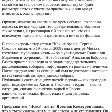
сказаться на уголовном процессе, поскольку он будет
рассматриваться с участием присяжных и они могут
отнестись к Хасис предвзято.
Оружие, изъятое на квартире во время обыска, по словам
адвоката, не принадлежит его доверительнице. Васильев
также заявил, из разговоров с Хасис понял, что она
исповедует идеологию патриотизма, а никак не фашизма.
В свою очередь автор статьи "Как их брали" Сергей
Соколов завил, что 19 января 2009 года в центре Москвы
состоялась публичная казнь — был убит адвокат Станислав
Маркелов и журналист "Новой газеты" Анастасия Бабурова.
Газета пристально следила за ходом предварительного
расследования, собирала информацию из разных источников.
После предъявленных обвинений был подготовлен материал
из тех сведений, которые удалось собрать.
Публикация состоит из двух частей: первая — как проходил
арест подозреваемых Хасис и Тихонова, вторая — анализ
ситуации, связанной с активизацией в России
националистических, фашистских и ультраправых
организаций.
Представитель "Новой газеты"
Ярослав Кожеуров
заявил,
что в статье содержится мнение автора, а не утверждения. Он