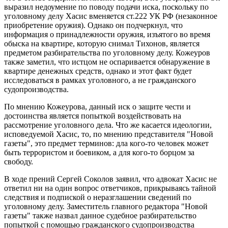
выразил недоумение по поводу подачи иска, поскольку по
уголовному делу Хасис вменяется ст.222 УК РФ (незаконное
приобретение оружия). Однако он подчеркнул, что
информация о принадлежности оружия, изъятого во время
обыска на квартире, которую снимал Тихонов, является
предметом разбирательства по уголовному делу. Кожеуров
также заметил, что истцом не оспаривается обнаружение в
квартире денежных средств, однако и этот факт будет
исследоваться в рамках уголовного, а не гражданского
судопроизводства.
По мнению Кожеурова, данный иск о защите чести и
достоинства является попыткой воздействовать на
рассмотрение уголовного дела. Что же касается идеологии,
исповедуемой Хасис, то, по мнению представителя "Новой
газеты", это предмет терминов: дла кого-то человек может
быть террористом и боевиком, а для кого-то борцом за
свободу.
В ходе прений Сергей Соколов заявил, что адвокат Хасис не
ответил ни на один вопрос ответчиков, прикрываясь тайной
следствия и подпиской о неразглашении сведений по
уголовному делу. Заместитель главного редактора "Новой
газеты" также назвал данное судебное разбирательство
попыткой с помощью гражданского судопроизводства