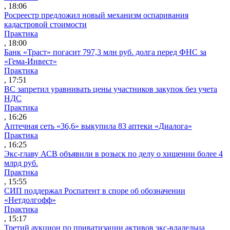
, 18:06
Росреестр предложил новый механизм оспаривания
кадастровой стоимости
Практика
, 18:00
Банк «Траст» погасит 797,3 млн руб. долга перед ФНС за
«Гема-Инвест»
Практика
, 17:51
ВС запретил уравнивать цены участников закупок без учета
НДС
Практика
, 16:26
Аптечная сеть «36,6» выкупила 83 аптеки «Диалога»
Практика
, 16:25
Экс-главу АСВ объявили в розыск по делу о хищении более 4
млрд руб.
Практика
, 15:55
СИП поддержал Роспатент в споре об обозначении
«Нетдолгофф»
Практика
, 15:17
Третий аукцион по приватизации активов экс-владельца