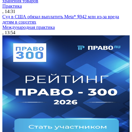
хранения товаров
Практика
, 14:31
Суд в США обязал выплатить Meta* $942 млн из-за вреда
детям в соцсетях
Международная практика
, 13:54