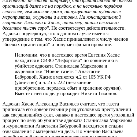
ежедневно, не знают, например, что финансирование боевых
организаций даже не на порядок, а на несколько порядков
серьезнее, чем жалкие крохи, отпущенные на публичные
мероприятия, журналы и листовки. На конспиративной
квартире Тихонова и Хасис, например, нашли несколько
десятков тысяч евро".
Не соответсвует действительности.
Адвокат подчеркнул, что в данном случае имеется
утверждение о том, что Хасис принадлежит к числу членов
"боевых организаций" и получает финансирование.
Напомним, что в настоящее время Евгения Хасис
находится в СИЗО "Лефортово" по обвинению в
убийстве адвоката Станислава Маркелова и
журналистки "Новой газеты" Анастасии
Бабуровой. Хасис вменяется ч.2 ст 105 УК РФ
(убийство) и ч. 2 ст. 222 (незаконное
приобретение, передача, сбыт и хранение оружия).
Вместе с ней по делу проходит Никита Тихонов.
Адвокат Хасис Александр Васильев считает, что газета
приписала его доверительнице ряд уголовных преступлений
как свершившийся факт, однако в настоящее время уголовный
процесс по делу об убийстве адвоката Станислава Маркелова
и журналистки Анастасии Бабуровой находится в стадии
ознакомления с материалами дела. По мнению Васильева
подобные публикации могут впоследствии негативно