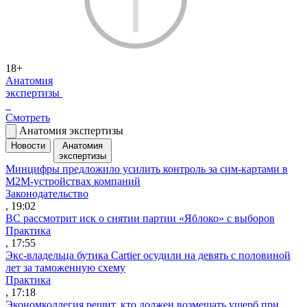
18+
Анатомия
экспертизы
Смотреть
Анатомия экспертизы
Новости
Анатомия
экспертизы
Минцифры предложило усилить контроль за сим-картами в
M2M-устройствах компаний
Законодательство
, 19:02
ВС рассмотрит иск о снятии партии «Яблоко» с выборов
Практика
, 17:55
Экс-владельца бутика Cartier осудили на девять с половиной
лет за таможенную схему
Практика
, 17:18
Экономколлегия решит, кто должен возмещать ущерб при