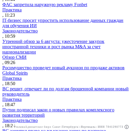
ФАС запретила наружную рекламу Fonbet
Практика
, 11:23
IT-бизнес просит упростить использование данных граждан
для обучения ИИ
Законодательство
, 10:59
Утренний обзор за 6 августа: ужесточение закупок
иностранной техники и рост рынка M&A за счет
национализации
Обзор СМИ
, 09:26
Росимущество проведет новый аукцион по продаже активов
Global Spirits
Практика
, 18:50
ВС решит, отвечает ли по долгам брошенной компании новый
руководитель
Практика
, 18:47
Путин подписал закон о новых правилах комплексного
развития территорий
Законодательство
, 18:24
Реклама
Адвокатское бюро Санкт-Петербурга «Вертикаль» ИНН 7841290773
Реклама
АО"Право.ру" ИНН: 7708095468
ВС защитил право на взыскание займа по расписке