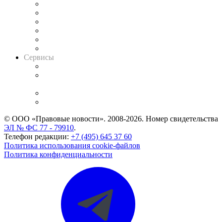
Решения арбитражных судов
Календарь рассмотрения арбитражных дел
Досье судей
Информация о судах
RSS лента новостей
Вакансии для юристов
Сервисы
Справочно-правовая система
Casebook: мониторинг дел
и компаний
Caselook: поиск и анализ практики
CASE.ONE: управление юридической службой
© ООО «Правовые новости». 2008-2026.
Номер свидетельства
ЭЛ № ФС 77 - 79910
.
Телефон редакции:
+7 (495) 645 37 60
Политика использования cookie-файлов
Политика конфиденциальности