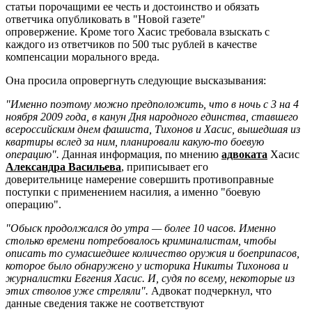
статьи порочащими ее честь и достоинство и обязать
ответчика опубликовать в "Новой газете"
опровержение. Кроме того Хасис требовала взыскать с
каждого из ответчиков по 500 тыс рублей в качестве
компенсации морального вреда.
Она просила опровергнуть следующие высказывания:
"Именно поэтому можно предположить, что в ночь с 3 на 4
ноября 2009 года, в канун Дня народного единства, ставшего
всероссийским днем фашиста, Тихонов и Хасис, вышедшая из
квартиры вслед за ним, планировали какую-то боевую
операцию".
Данная информация, по мнению
адвоката
Хасис
Александра Васильева
, приписывает его
доверительнице намерение совершить противоправные
поступки с применением насилия, а именно "боевую
операцию".
"Обыск продолжался до утра — более 10 часов. Именно
столько времени потребовалось криминалистам, чтобы
описать то сумасшедшее количество оружия и боеприпасов,
которое было обнаружено у историка Никиты Тихонова и
журналистки Евгения Хасис. И, судя по всему, некоторые из
этих стволов уже стреляли".
Адвокат подчеркнул, что
данные сведения также не соответствуют