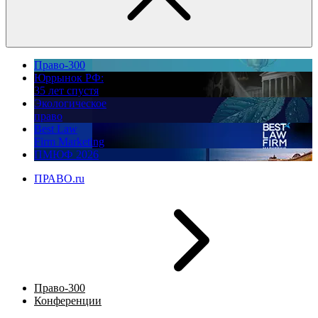
Право-300
Юррынок РФ:
35 лет спустя
Экологическое
право
Best Law
Firm Marketing
ПМЮФ 2026
ПРАВО.ru
Право-300
Конференции