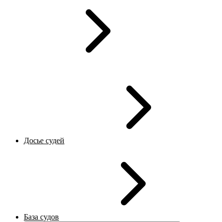
Досье судей
База судов