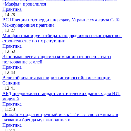
«Макфы» провалился
Практика
, 14:29
ВС Швеции подтвердил передачу Украине сухогруза Caffa
Международная практика
, 13:27
Минфин планирует отбирать подрядчиков госконтрактов в
строительстве по их репутации
Практика
, 12:52
Экономколлегия защитила компанию от переплаты за
пользование землей
Практика
, 12:43
Великобритания расширила антироссийские санкции
Санкции
, 12:41
АБД предложила стандарт синтетических данных для ИИ-
моделей
Практика
, 11:53
«Билайн» подал встречный иск к Т2 из-за слова «микс» в
названии бренда мультиподписки
Практика
, 11:44