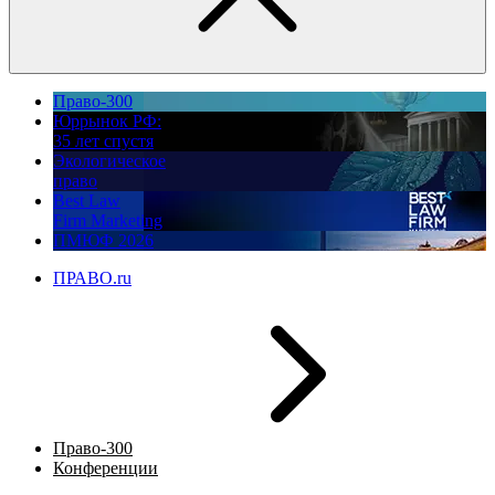
Право-300
Юррынок РФ:
35 лет спустя
Экологическое
право
Best Law
Firm Marketing
ПМЮФ 2026
ПРАВО.ru
Право-300
Конференции