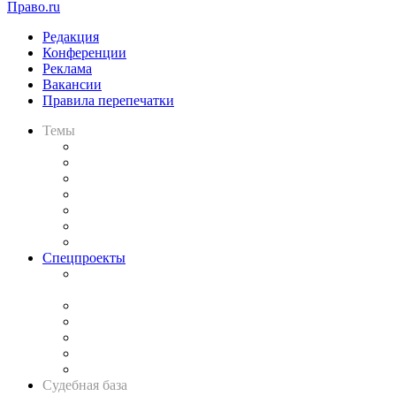
Право.ru
Редакция
Конференции
Реклама
Вакансии
Правила перепечатки
Темы
Практика
Законодательство
Процесс
Исследования
Рынок юридических услуг
Юридическое сообщество
Важнейшие правовые темы в прессе
Спецпроекты
Подкаст «В здравом уме
и твёрдой памяти»
Legal Design
Банкротная панорама
Советы для литигаторов
Сговоры на торгах
Авто
Судебная база