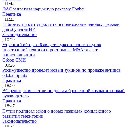
, 11:44
ФАС запретила наружную рекламу Fonbet
Практика
, 11:23
IT-бизнес просит упростить использование данных граждан
для обучения ИИ
Законодательство
, 10:59
Утренний обзор за 6 августа: ужесточение закупок
иностранной техники и рост рынка M&A за счет
национализации
Обзор СМИ
, 09:26
Росимущество проведет новый аукцион по продаже активов
Global Spirits
Практика
, 18:50
ВС решит, отвечает ли по долгам брошенной компании новый
руководитель
Практика
, 18:47
Путин подписал закон о новых правилах комплексного
развития территорий
Законодательство
, 18:24