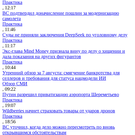
Практика
, 12:17
ВС подтвердил доначисление пошлин за модернизацию
самолета
Практика
, 11:46
Суды не приняли заключения DeepSeek по уголовному делу
Практика
, 11:17
Экс-глава Mind Money признала вину по делу о хищении и
дала показания на других фигурантов
Практика
, 10:44
Утренний обзор за 7 августа: смягчение банкротства для
селлеров и требования для статуса нацмодели ИИ
Обзор СМИ
, 09:22
Путин разрешил приватизацию аэропорта Шереметьево
Практика
, 19:07
Wildberries начнет страховать товары от ударов дронов
Практика
, 18:56
ВС уточнил, когда дело можно пересмотреть по вновь
открывшимся обстоятельствам