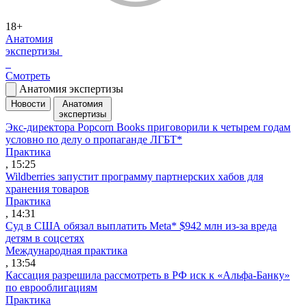
18+
Анатомия
экспертизы
Смотреть
Анатомия экспертизы
Новости
Анатомия
экспертизы
Экс-директора Popcorn Books приговорили к четырем годам
условно по делу о пропаганде ЛГБТ*
Практика
, 15:25
Wildberries запустит программу партнерских хабов для
хранения товаров
Практика
, 14:31
Суд в США обязал выплатить Meta* $942 млн из-за вреда
детям в соцсетях
Международная практика
, 13:54
Кассация разрешила рассмотреть в РФ иск к «Альфа-Банку»
по еврооблигациям
Практика