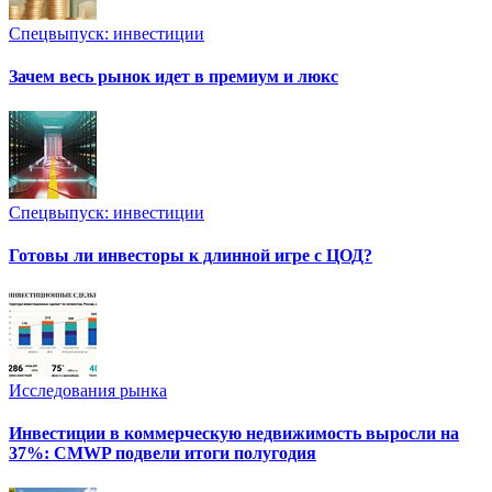
Спецвыпуск: инвестиции
Зачем весь рынок идет в премиум и люкс
Спецвыпуск: инвестиции
Готовы ли инвесторы к длинной игре с ЦОД?
Исследования рынка
Инвестиции в коммерческую недвижимость выросли на
37%: CMWP подвели итоги полугодия