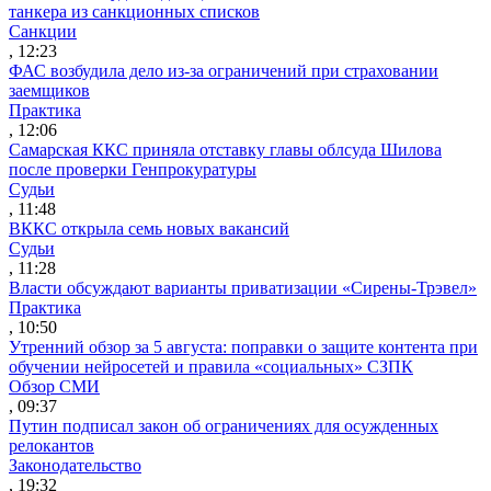
танкера из санкционных списков
Санкции
, 12:23
ФАС возбудила дело из-за ограничений при страховании
заемщиков
Практика
, 12:06
Самарская ККС приняла отставку главы облсуда Шилова
после проверки Генпрокуратуры
Судьи
, 11:48
ВККС открыла семь новых вакансий
Судьи
, 11:28
Власти обсуждают варианты приватизации «Сирены-Трэвел»
Практика
, 10:50
Утренний обзор за 5 августа: поправки о защите контента при
обучении нейросетей и правила «социальных» СЗПК
Обзор СМИ
, 09:37
Путин подписал закон об ограничениях для осужденных
релокантов
Законодательство
, 19:32