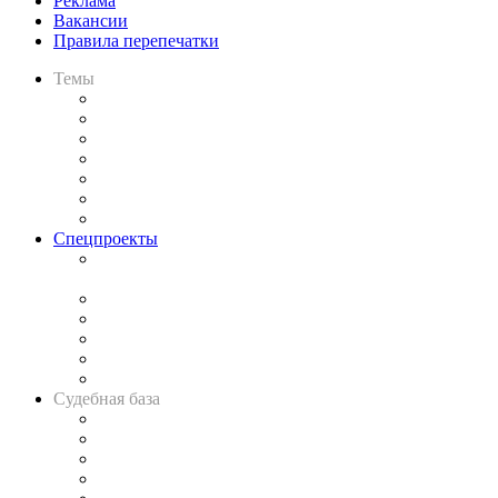
Реклама
Вакансии
Правила перепечатки
Темы
Практика
Законодательство
Процесс
Исследования
Рынок юридических услуг
Юридическое сообщество
Важнейшие правовые темы в прессе
Спецпроекты
Подкаст «В здравом уме
и твёрдой памяти»
Legal Design
Банкротная панорама
Советы для литигаторов
Сговоры на торгах
Авто
Судебная база
Картотека арбитражных дел
Решения арбитражных судов
Календарь рассмотрения арбитражных дел
Досье судей