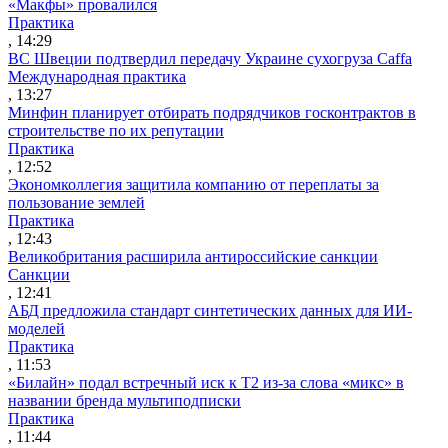
«Макфы» провалился
Практика
, 14:29
ВС Швеции подтвердил передачу Украине сухогруза Caffa
Международная практика
, 13:27
Минфин планирует отбирать подрядчиков госконтрактов в
строительстве по их репутации
Практика
, 12:52
Экономколлегия защитила компанию от переплаты за
пользование землей
Практика
, 12:43
Великобритания расширила антироссийские санкции
Санкции
, 12:41
АБД предложила стандарт синтетических данных для ИИ-
моделей
Практика
, 11:53
«Билайн» подал встречный иск к Т2 из-за слова «микс» в
названии бренда мультиподписки
Практика
, 11:44