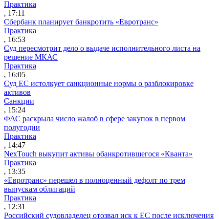
Практика
, 17:11
Сбербанк планирует банкротить «Евротранс»
Практика
, 16:53
Суд пересмотрит дело о выдаче исполнительного листа на
решение МКАС
Практика
, 16:05
Суд ЕС истолкует санкционные нормы о разблокировке
активов
Санкции
, 15:24
ФАС раскрыла число жалоб в сфере закупок в первом
полугодии
Практика
, 14:47
NexTouch выкупит активы обанкротившегося «Кванта»
Практика
, 13:35
«Евротранс» перешел в полноценный дефолт по трем
выпускам облигаций
Практика
, 12:31
Российский судовладелец отозвал иск к ЕС после исключения