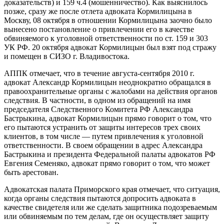
доказательств) и 159 ч.4 (мошенничество). Как выяснилось
позже, сразу же после отлета адвоката Кормилицына в
Москву, 08 октября в отношении Кормилицына заочно было
вынесено постановление о привлечении его в качестве
обвиняемого к уголовной ответственности по ст. 159 и 303
УК РФ. 20 октября адвокат Кормилицын был взят под стражу
и помещен в СИЗО г. Владивостока.
АППК отмечает, что в течение августа-сентября 2010 г.
адвокат Александр Кормилицын неоднократно обращался в
правоохранительные органы с жалобами на действия органов
следствия. В частности, в одном из обращений на имя
председателя Следственного Комитета РФ Александра
Бастрыкина, адвокат Кормилицын прямо говорит о том, что
его пытаются устранить от защиты интересов трех своих
клиентов, в том числе — путем привлечения к уголовной
ответственности. В своем обращении в адрес Александра
Бастрыкина и президента Федеральной палаты адвокатов РФ
Евгения Семеняко, адвокат прямо говорит о том, что может
быть арестован.
Адвокатская палата Приморского края отмечает, что ситуация,
когда органы следствия пытаются допросить адвоката в
качестве свидетеля или же сделать защитника подозреваемым
или обвиняемым по тем делам, где он осуществляет защиту