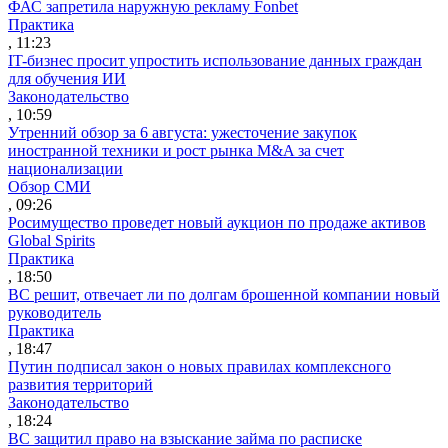
ФАС запретила наружную рекламу Fonbet
Практика
, 11:23
IT-бизнес просит упростить использование данных граждан
для обучения ИИ
Законодательство
, 10:59
Утренний обзор за 6 августа: ужесточение закупок
иностранной техники и рост рынка M&A за счет
национализации
Обзор СМИ
, 09:26
Росимущество проведет новый аукцион по продаже активов
Global Spirits
Практика
, 18:50
ВС решит, отвечает ли по долгам брошенной компании новый
руководитель
Практика
, 18:47
Путин подписал закон о новых правилах комплексного
развития территорий
Законодательство
, 18:24
ВС защитил право на взыскание займа по расписке