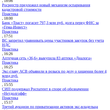
, 18:06
Росреестр предложил новый механизм оспаривания
кадастровой стоимости
Практика
, 18:00
Банк «Траст» погасит 797,3 млн руб. долга перед ФНС за
«Гема-Инвест»
Практика
, 17:51
ВС запретил уравнивать цены участников закупок без учета
НДС
Практика
, 16:26
Аптечная сеть «36,6» выкупила 83 аптеки «Диалога»
Практика
, 16:25
Экс-главу АСВ объявили в розыск по делу о хищении более 4
млрд руб.
Практика
, 15:55
СИП поддержал Роспатент в споре об обозначении
«Нетдолгофф»
Практика
, 15:17
Третий аукцион по приватизации активов экс-владельца