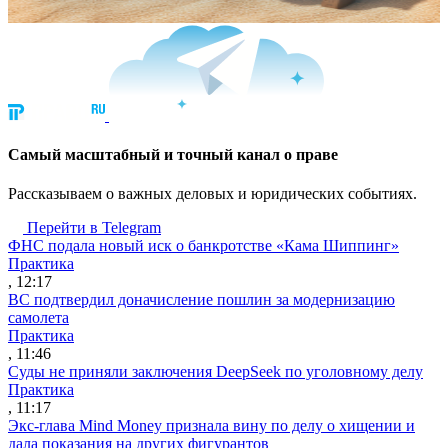
Cамый масштабный и точный канал о праве
Рассказываем о важных деловых и юридических событиях.
Перейти в Telegram
ФНС подала новый иск о банкротстве «Кама Шиппинг»
Практика
, 12:17
ВС подтвердил доначисление пошлин за модернизацию
самолета
Практика
, 11:46
Суды не приняли заключения DeepSeek по уголовному делу
Практика
, 11:17
Экс-глава Mind Money признала вину по делу о хищении и
дала показания на других фигурантов