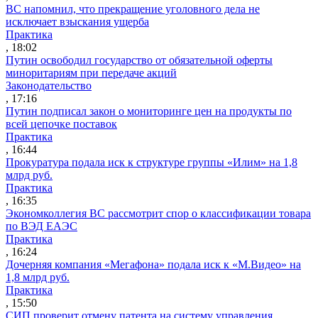
ВС напомнил, что прекращение уголовного дела не
исключает взыскания ущерба
Практика
, 18:02
Путин освободил государство от обязательной оферты
миноритариям при передаче акций
Законодательство
, 17:16
Путин подписал закон о мониторинге цен на продукты по
всей цепочке поставок
Практика
, 16:44
Прокуратура подала иск к структуре группы «Илим» на 1,8
млрд руб.
Практика
, 16:35
Экономколлегия ВС рассмотрит спор о классификации товара
по ВЭД ЕАЭС
Практика
, 16:24
Дочерняя компания «Мегафона» подала иск к «М.Видео» на
1,8 млрд руб.
Практика
, 15:50
СИП проверит отмену патента на систему управления