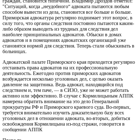
граждан, становится типичной. Владимир Дроздов отметил:
"Ситуаций, когда „неудобного“ адвоката пытаются любым
способом вывести из дела, становится все больше и больше.
Приморская адвокатура регулярно поднимает этот вопрос, в
силу того, что органы следствия постоянно пытаются каким-
либо образом выводить из трудных для следствия дел
наиболее принципиальных адвокатов. Обыски в домах
адвокатов и в помещениях адвокатских организаций уже
становятся нормой для следствия. Теперь стали обыскивать в
больницах.
Адвокатской палате Приморского края приходится регулярно
отстаивать права адвокатов на их профессиональную
деятельность. Ежегодно против приморских адвокатов
возбуждается несколько уголовных дел, с целью оказать
давление на защитника. Ведь адвокат, находящийся под
следствием и, тем паче, — в СИЗО, уже не может работать
активно или эффективно. В случае с Кормилицыным АППК
намерена обратить внимание на это дело Генеральной
прокуратуры РФ и Приморского краевого суда. Во-первых,
требуется внимательно изучить доказательную базу всех
уголовных дел в отношении адвоката, во-вторых, добиться
освобождения Кормилицына из-под стражи, говорится в
сообщении АППК