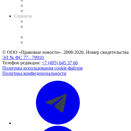
Информация о судах
RSS лента новостей
Вакансии для юристов
Сервисы
Справочно-правовая система
Casebook: мониторинг дел
и компаний
Caselook: поиск и анализ практики
CASE.ONE: управление юридической службой
© ООО «Правовые новости». 2008-2026.
Номер свидетельства
ЭЛ № ФС 77 - 79910
.
Телефон редакции:
+7 (495) 645 37 60
Политика использования cookie-файлов
Политика конфиденциальности