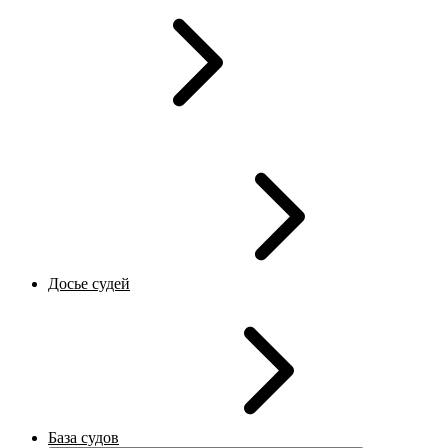
Досье судей
База судов