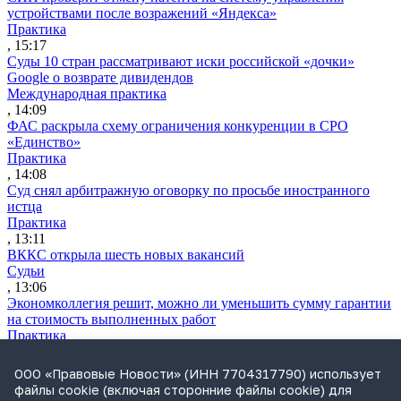
устройствами после возражений «Яндекса»
Практика
, 15:17
Суды 10 стран рассматривают иски российской «дочки»
Google о возврате дивидендов
Международная практика
, 14:09
ФАС раскрыла схему ограничения конкуренции в СРО
«Единство»
Практика
, 14:08
Суд снял арбитражную оговорку по просьбе иностранного
истца
Практика
, 13:11
ВККС открыла шесть новых вакансий
Судьи
, 13:06
Экономколлегия решит, можно ли уменьшить сумму гарантии
на стоимость выполненных работ
Практика
, 13:04
Wildberries планирует запустить в 2027 году два крупных
ООО «Правовые Новости» (ИНН 7704317790) использует
склада в Казахстане
файлы cookie (включая сторонние файлы cookie) для
Практика