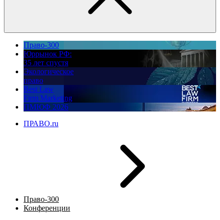
Право-300
Юррынок РФ:
35 лет спустя
Экологическое
право
Best Law
Firm Marketing
ПМЮФ 2026
ПРАВО.ru
Право-300
Конференции