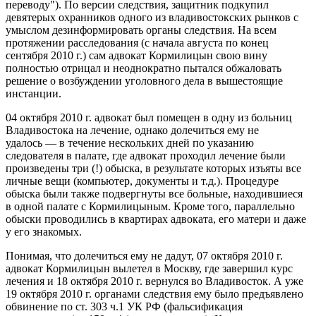
переводу"). По версии следствия, защитник подкупил
девятерых охранников одного из владивостокских рынков с
умыслом дезинформировать органы следствия. На всем
протяжении расследования (с начала августа по конец
сентября 2010 г.) сам адвокат Кормилицын свою вину
полностью отрицал и неоднократно пытался обжаловать
решение о возбуждении уголовного дела в вышестоящие
инстанции.
04 октября 2010 г. адвокат был помещен в одну из больниц
Владивостока на лечение, однако долечиться ему не
удалось — в течение нескольких дней по указанию
следователя в палате, где адвокат проходил лечение были
произведены три (!) обыска, в результате которых изъяты все
личные вещи (компьютер, документы и т.д.). Процедуре
обыска были также подвергнуты все больные, находившиеся
в одной палате с Кормилицыным. Кроме того, параллельно
обыски проводились в квартирах адвоката, его матери и даже
у его знакомых.
Понимая, что долечиться ему не дадут, 07 октября 2010 г.
адвокат Кормилицын вылетел в Москву, где завершил курс
лечения и 18 октября 2010 г. вернулся во Владивосток. А уже
19 октября 2010 г. органами следствия ему было предъявлено
обвинение по ст. 303 ч.1 УК РФ (фальсификация