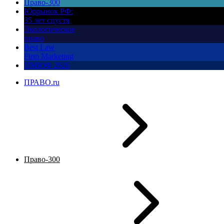
Право-300
Юррынок РФ:
35 лет спустя
Экологическое
право
Best Law
Firm Marketing
ПМЮФ 2026
ПРАВО.ru
Право-300