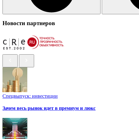
Новости партнеров
Спецвыпуск: инвестиции
Зачем весь рынок идет в премиум и люкс