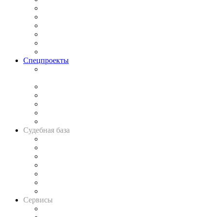
Законодательство
Процесс
Исследования
Рынок юридических услуг
Юридическое сообщество
Важнейшие правовые темы в прессе
Спецпроекты
Подкаст «В здравом уме
и твёрдой памяти»
Legal Design
Банкротная панорама
Советы для литигаторов
Сговоры на торгах
Авто
Судебная база
Картотека арбитражных дел
Решения арбитражных судов
Календарь рассмотрения арбитражных дел
Досье судей
Информация о судах
RSS лента новостей
Вакансии для юристов
Сервисы
Справочно-правовая система