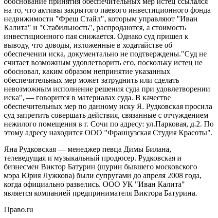
обоснование принятия обеспечительных мер истец ссылался
на то, что активы закрытого паевого инвестиционного фонда
недвижимости "Фреш Стайл", которым управляют "Иван
Калита" и "Стабильность", распродаются, а стоимость
инвестиционного пая снижается. Однако суд пришел к
выводу, что доводы, изложенные в ходатайстве об
обеспечении иска, документально не подтверждены."Суд не
считает возможным удовлетворить его, поскольку истец не
обосновал, каким образом непринятие указанных
обеспечительных мер может затруднить или сделать
невозможным исполнение решения суда при удовлетворении
иска", — говорится в материалах суда. В качестве
обеспечительных мер по данному иску Я. Рудковская просила
суд запретить совершать действия, связанные с отчуждением
нежилого помещения в г. Сочи по адресу: ул.Парковая, д.2. По
этому адресу находится ООО "Французская Студия Красоты".
Яна Рудковская — менеджер певца Димы Билана,
телеведущая и музыкальный продюсер. Рудковская и
бизнесмен Виктор Батурин (шурин бывшего московского
мэра Юрия Лужкова) были супругами до апреля 2008 года,
когда официально развелись. ООО УК "Иван Калита"
является компанией предпринимателя Виктора Батурина.
Право.ru