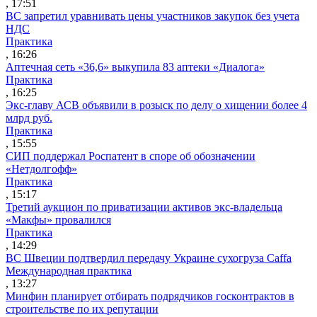
, 17:51
ВС запретил уравнивать цены участников закупок без учета
НДС
Практика
, 16:26
Аптечная сеть «36,6» выкупила 83 аптеки «Диалога»
Практика
, 16:25
Экс-главу АСВ объявили в розыск по делу о хищении более 4
млрд руб.
Практика
, 15:55
СИП поддержал Роспатент в споре об обозначении
«Нетдолгофф»
Практика
, 15:17
Третий аукцион по приватизации активов экс-владельца
«Макфы» провалился
Практика
, 14:29
ВС Швеции подтвердил передачу Украине сухогруза Caffa
Международная практика
, 13:27
Минфин планирует отбирать подрядчиков госконтрактов в
строительстве по их репутации