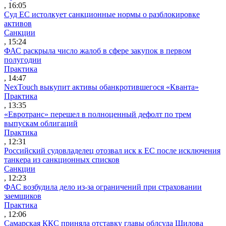
, 16:05
Суд ЕС истолкует санкционные нормы о разблокировке
активов
Санкции
, 15:24
ФАС раскрыла число жалоб в сфере закупок в первом
полугодии
Практика
, 14:47
NexTouch выкупит активы обанкротившегося «Кванта»
Практика
, 13:35
«Евротранс» перешел в полноценный дефолт по трем
выпускам облигаций
Практика
, 12:31
Российский судовладелец отозвал иск к ЕС после исключения
танкера из санкционных списков
Санкции
, 12:23
ФАС возбудила дело из-за ограничений при страховании
заемщиков
Практика
, 12:06
Самарская ККС приняла отставку главы облсуда Шилова