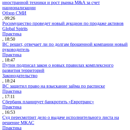
иностранной техники и рост рынка M&A за счет
национализации
Обзор СМИ
, 09:26
Росимущество проведет новый аукцион по продаже активов
Global Spirits
Практика
, 18:50
ВС решит, отвечает ли по долгам брошенной компании новый
руководитель
Практика
, 18:47
Путин подписал закон о новых правилах комплексного
развития территорий
Законодательство
, 18:24
ВС защитил право на взыскание займа по расписке
Практика
, 17:11
Сбербанк планирует банкротить «Евротранс»
Практика
, 16:53
Суд пересмотрит дело о выдаче исполнительного листа на
решение МКАС
Практика