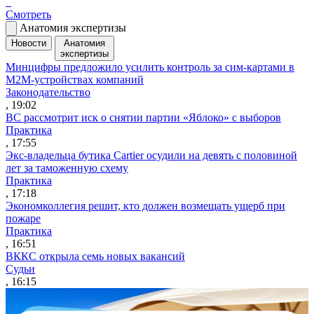
Смотреть
Анатомия экспертизы
Новости
Анатомия
экспертизы
Минцифры предложило усилить контроль за сим-картами в
M2M-устройствах компаний
Законодательство
, 19:02
ВС рассмотрит иск о снятии партии «Яблоко» с выборов
Практика
, 17:55
Экс-владельца бутика Cartier осудили на девять с половиной
лет за таможенную схему
Практика
, 17:18
Экономколлегия решит, кто должен возмещать ущерб при
пожаре
Практика
, 16:51
ВККС открыла семь новых вакансий
Судьи
, 16:15