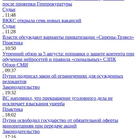
после проверки Генпрокуратуры
Судьи
, 11:48
ВККС открыла семь новых вакансий
Судьи
, 11:28
Власти обсуждают варианты приватизации «Сирены-Трэвел»
Практика
, 10:50
Утренний обзор за 5 августа: поправки о защите контента при
обучении нейросетей и правила «социальных» СЗПК
Обзор СМИ
, 09:37
Путин подписал закон об ограничениях для осужденных
релокантов
Законодательство
, 19:32
ВС напомнил, что прекращение уголовного дела не
исключает взыскания ущерба
Практика
, 18:02
Путин освободил государство от обязательной оферты
миноритариям при передаче акций
Законодательство
, 17:16