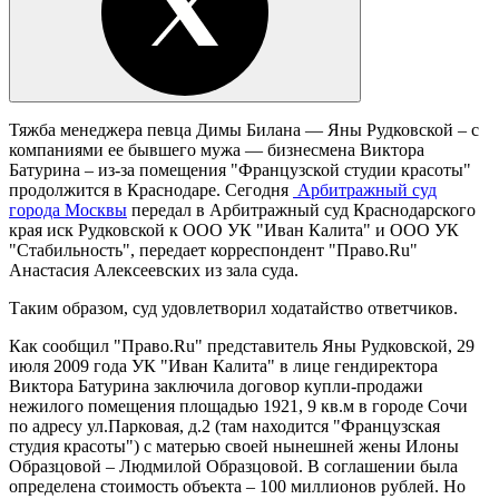
Тяжба менеджера певца Димы Билана — Яны Рудковской – с
компаниями ее бывшего мужа — бизнесмена Виктора
Батурина – из-за помещения "Французской студии красоты"
продолжится в Краснодаре. Сегодня
Арбитражный суд
города Москвы
передал в Арбитражный суд Краснодарского
края иск Рудковской к ООО УК "Иван Калита" и ООО УК
"Стабильность", передает корреспондент "Право.Ru"
Анастасия Алексеевских из зала суда.
Таким образом, суд удовлетворил ходатайство ответчиков.
Как сообщил "Право.Ru" представитель Яны Рудковской, 29
июля 2009 года УК "Иван Калита" в лице гендиректора
Виктора Батурина заключила договор купли-продажи
нежилого помещения площадью 1921, 9 кв.м в городе Сочи
по адресу ул.Парковая, д.2 (там находится "Французская
студия красоты") с матерью своей нынешней жены Илоны
Образцовой – Людмилой Образцовой. В соглашении была
определена стоимость объекта – 100 миллионов рублей. Но