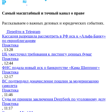
Cамый масштабный и точный канал о праве
Рассказываем о важных деловых и юридических событиях.
Перейти в Telegram
Кассация разрешила рассмотреть в РФ иск к «Альфа-Банку»
по еврооблигациям
Практика
, 13:28
ЦБ ужесточил требования к листингу ценных бумаг
Практика
, 12:44
ФНС подала новый иск о банкротстве «Кама Шиппинг»
Практика
, 12:17
ВС подтвердил доначисление пошлин за модернизацию
самолета
Практика
, 11:46
Суды не приняли заключения DeepSeek по уголовному делу
Практика
, 11:17