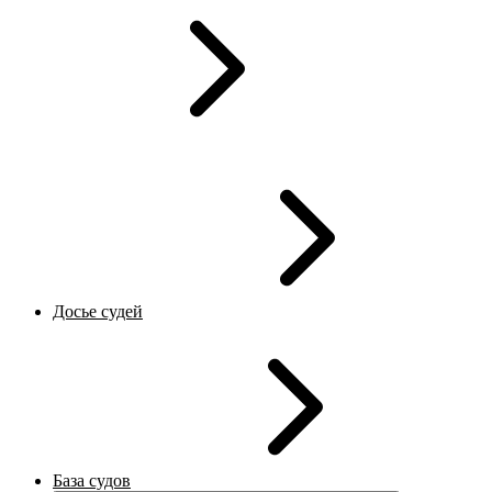
Досье судей
База судов