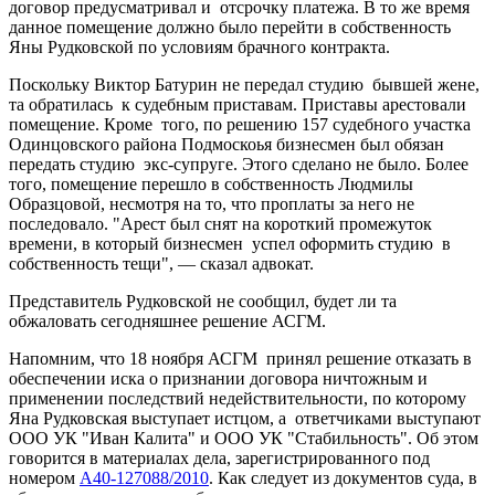
договор предусматривал и отсрочку платежа. В то же время
данное помещение должно было перейти в собственность
Яны Рудковской по условиям брачного контракта.
Поскольку Виктор Батурин не передал студию бывшей жене,
та обратилась к судебным приставам. Приставы арестовали
помещение. Кроме того, по решению 157 судебного участка
Одинцовского района Подмоскоья бизнесмен был обязан
передать студию экс-супруге. Этого сделано не было. Более
того, помещение перешло в собственность Людмилы
Образцовой, несмотря на то, что проплаты за него не
последовало. "Арест был снят на короткий промежуток
времени, в который бизнесмен успел оформить студию в
собственность тещи", — сказал адвокат.
Представитель Рудковской не сообщил, будет ли та
обжаловать сегодняшнее решение АСГМ.
Напомним, что 18 ноября АСГМ принял решение отказать в
обеспечении иска о признании договора ничтожным и
применении последствий недействительности, по которому
Яна Рудковская выступает истцом, а ответчиками выступают
ООО УК "Иван Калита" и ООО УК "Стабильность". Об этом
говорится в материалах дела, зарегистрированного под
номером
А40-127088/2010
. Как следует из документов суда, в