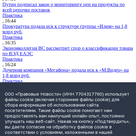
Путин подписал закон о мониторинге цен на продукты по
всей цепочке поставок
Практика
, 16:44
Прокуратура подала иск к структуре группы «Илим» на 1,8
млрд руб.
Практика
, 16:35
Экономколлегия ВС рассмотрит спор о классификации товара
по ВЭД ЕАЭС
Практика
, 16:24
Дочерняя компания «Мегафона» подала иск к «М.Видео» на
1,8 млрд руб.
Практика
, 15:50
СИП проверит отмену патента на систему управления
ООО «Правовые Новости» (ИНН 7704317790) использует
устройствами после возражений «Яндекса»
файлы cookie (включая сторонние файлы cookie) для
Практика
сбора информации об использовании сайта
, 15:17
посетителями. Такие файлы cookie помогают нам
Суды 10 стран рассматривают иски российской «дочки»
предоставлять вам наилучший онлайн-опыт, постоянно
Google о возврате дивидендов
улучшать наш веб-сайт. Нажав на кнопку «Подтвердить»,
Международная практика
вы даете согласие на обработку файлов cookie в
, 14:09
соответствии с условиями, изложенными в нашей