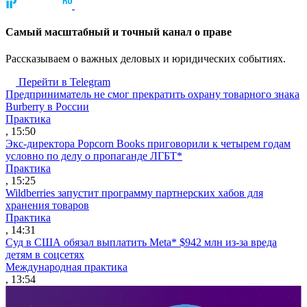
Cамый масштабный и точный канал о праве
Рассказываем о важных деловых и юридических событиях.
Перейти в Telegram
Предприниматель не смог прекратить охрану товарного знака
Burberry в России
Практика
, 15:50
Экс-директора Popcorn Books приговорили к четырем годам
условно по делу о пропаганде ЛГБТ*
Практика
, 15:25
Wildberries запустит программу партнерских хабов для
хранения товаров
Практика
, 14:31
Суд в США обязал выплатить Meta* $942 млн из-за вреда
детям в соцсетях
Международная практика
, 13:54