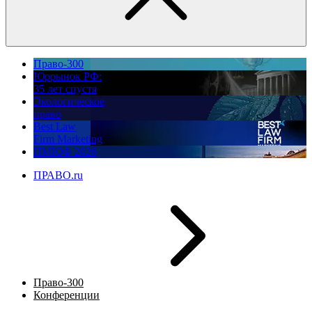
Право-300
Юррынок РФ:
35 лет спустя
Экологическое
право
Best Law
Firm Marketing
ПМЮФ 2026
ПРАВО.ru
Право-300
Конференции