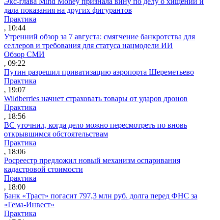
Экс-глава Mind Money признала вину по делу о хищении и
дала показания на других фигурантов
Практика
, 10:44
Утренний обзор за 7 августа: смягчение банкротства для
селлеров и требования для статуса нацмодели ИИ
Обзор СМИ
, 09:22
Путин разрешил приватизацию аэропорта Шереметьево
Практика
, 19:07
Wildberries начнет страховать товары от ударов дронов
Практика
, 18:56
ВС уточнил, когда дело можно пересмотреть по вновь
открывшимся обстоятельствам
Практика
, 18:06
Росреестр предложил новый механизм оспаривания
кадастровой стоимости
Практика
, 18:00
Банк «Траст» погасит 797,3 млн руб. долга перед ФНС за
«Гема-Инвест»
Практика