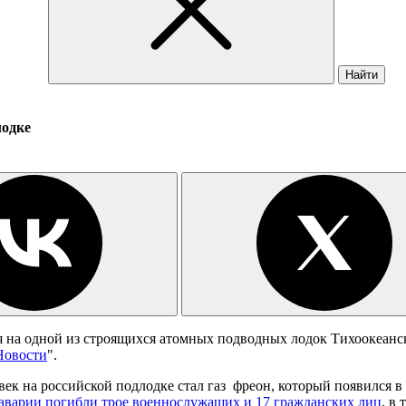
Найти
лодке
я на одной из строящихся атомных подводных лодок Тихоокеанс
Новости
".
к на российской подлодке стал газ фреон, который появился в
аварии погибли трое военнослужащих и 17 гражданских лиц
, в