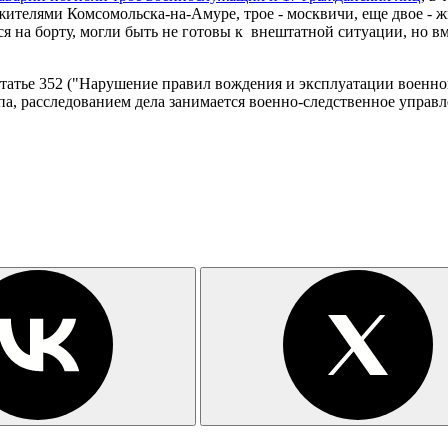
ителями Комсомольска-на-Амуре, трое - москвичи, еще двое - ж
я на борту, могли быть не готовы к внештатной ситуации, но в
атье 352 ("Нарушение правил вождения и эксплуатации военног
па, расследованием дела занимается военно-следственное упра