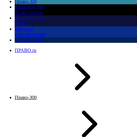
Право-300
Юррынок РФ:
35 лет спустя
Экологическое
право
Best Law
Firm Marketing
ПМЮФ 2026
ПРАВО.ru
Право-300