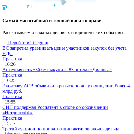
Cамый масштабный и точный канал о праве
Рассказываем о важных деловых и юридических событиях.
Перейти в Telegram
ВС запретил уравнивать цены участников закупок без учета
НДС
Практика
, 16:26
Аптечная сеть «36,6» выкупила 83 аптеки «Диалога»
Практика
, 16:25
Экс-главу АСВ объявили в розыск по делу о хищении более 4
млрд руб.
Практика
, 15:55
СИП поддержал Роспатент в споре об обозначении
«Нетдолгофф»
Практика
, 15:17
Третий аукцион по приватизации активов экс-владельца