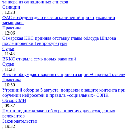
танкера из санкционных списков
Санкции
, 12:23
ФАС возбудила дело из-за ограничений при страховании
заемщиков
Практика
, 12:06
Самарская ККС приняла отставку главы облсуда Шилова
после проверки Генпрокуратуры
Судьи
, 11:48
ВККС открыла семь новых вакансий
Судьи
, 11:28
Власти обсуждают варианты приватизации «Сирены-Трэвел»
Практика
, 10:50
Утренний обзор за 5 августа: поправки о защите контента при
обучении нейросетей и правила «социальных» СЗПК
Обзор СМИ
, 09:37
Путин подписал закон об ограничениях для осужденных
релокантов
Законодательство
, 19:32