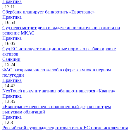
Практика
, 17:11
Сбербанк планирует банкротить «Евротранс»
Практика
, 16:53
Суд пересмотрит дело о выдаче исполнительного листа на
решение МКАС
Практика
, 16:05
Суд ЕС истолкует санкционные нормы о разблокировке
активов
Санкции
, 15:24
ФАС раскрыла число жалоб в сфере закупок в первом
полугодии
Практика
, 14:47
NexTouch выкупит активы обанкротившегося «Кванта»
Практика
, 13:35
«Евротранс» перешел в полноценный дефолт по трем
выпускам облигаций
Практика
, 12:31
Российский судовладелец отозвал иск к ЕС после исключения