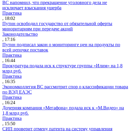
ВС напомнил, что прекращение уголовного дела не
исключает взыскания ущерба
Практика
, 18:02
Путин освободил государство от обязательной оферты
миноритариям при передаче акций
Законодательство
, 17:16
Путин подписал закон о мониторинге цен на продукты по
всей цепочке поставок
Практика
, 16:44
Прокуратура подала иск к структуре группы «Илим» на 1,8
млрд руб.
Практика
, 16:35
Экономколлегия ВС рассмотрит спор о классификации товара
по ВЭД ЕАЭС
Практика
, 16:24
Дочерняя компания «Мегафона» подала иск к «М.Видео» на
1,8 млрд руб.
Практика
, 15:50
СИП проверит отмену патента на систему управления