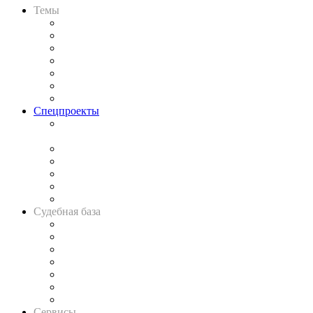
Темы
Практика
Законодательство
Процесс
Исследования
Рынок юридических услуг
Юридическое сообщество
Важнейшие правовые темы в прессе
Спецпроекты
Подкаст «В здравом уме
и твёрдой памяти»
Legal Design
Банкротная панорама
Советы для литигаторов
Сговоры на торгах
Авто
Судебная база
Картотека арбитражных дел
Решения арбитражных судов
Календарь рассмотрения арбитражных дел
Досье судей
Информация о судах
RSS лента новостей
Вакансии для юристов
Сервисы