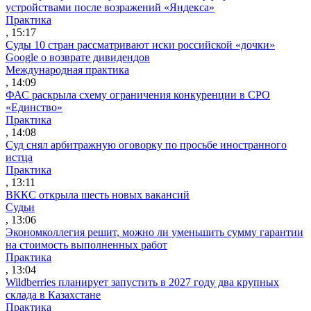
устройствами после возражений «Яндекса»
Практика
, 15:17
Суды 10 стран рассматривают иски российской «дочки»
Google о возврате дивидендов
Международная практика
, 14:09
ФАС раскрыла схему ограничения конкуренции в СРО
«Единство»
Практика
, 14:08
Суд снял арбитражную оговорку по просьбе иностранного
истца
Практика
, 13:11
ВККС открыла шесть новых вакансий
Судьи
, 13:06
Экономколлегия решит, можно ли уменьшить сумму гарантии
на стоимость выполненных работ
Практика
, 13:04
Wildberries планирует запустить в 2027 году два крупных
склада в Казахстане
Практика