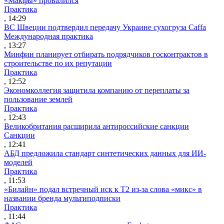
«Макфы» провалился
Практика
, 14:29
ВС Швеции подтвердил передачу Украине сухогруза Caffa
Международная практика
, 13:27
Минфин планирует отбирать подрядчиков госконтрактов в
строительстве по их репутации
Практика
, 12:52
Экономколлегия защитила компанию от переплаты за
пользование землей
Практика
, 12:43
Великобритания расширила антироссийские санкции
Санкции
, 12:41
АБД предложила стандарт синтетических данных для ИИ-
моделей
Практика
, 11:53
«Билайн» подал встречный иск к Т2 из-за слова «микс» в
названии бренда мультиподписки
Практика
, 11:44