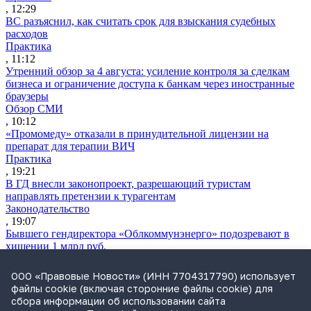
, 12:29
ВС разъяснил, как считать срок для взыскания судебных
расходов
Практика
, 11:12
Утренний обзор за 4 августа: усиление контроля за сделкам
бизнеса и ограничение доступа к банкам через иностранные
браузеры
Обзор СМИ
, 10:12
«Промомеду» отказали в принудительной лицензии на
препарат для терапии ВИЧ
Практика
, 19:21
В ГД внесли законопроект, разрешающий туристам
направлять претензии к турагентам
Законодательство
, 19:07
Бывшего гендиректора «Облкоммунэнерго» подозревают в
хищении 1 млрд руб.
Практика
, 17:59
ООО «Правовые Новости» (ИНН 7704317790) использует
ФАС возбудила дело против Apple
файлы cookie (включая сторонние файлы cookie) для
Практика
сбора информации об использовании сайта
, 17:43