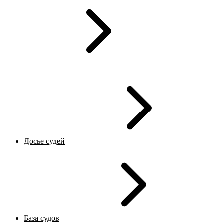
Досье судей
База судов