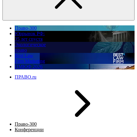
Право-300
Юррынок РФ:
35 лет спустя
Экологическое
право
Best Law
Firm Marketing
ПМЮФ 2026
ПРАВО.ru
Право-300
Конференции