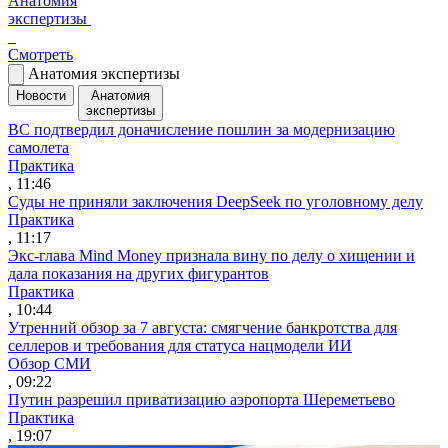
Анатомия
экспертизы
Смотреть
Анатомия экспертизы
Новости
Анатомия
экспертизы
ВС подтвердил доначисление пошлин за модернизацию
самолета
Практика
, 11:46
Суды не приняли заключения DeepSeek по уголовному делу
Практика
, 11:17
Экс-глава Mind Money признала вину по делу о хищении и
дала показания на других фигурантов
Практика
, 10:44
Утренний обзор за 7 августа: смягчение банкротства для
селлеров и требования для статуса нацмодели ИИ
Обзор СМИ
, 09:22
Путин разрешил приватизацию аэропорта Шереметьево
Практика
, 19:07