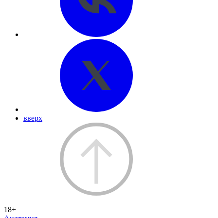
вверх
18+