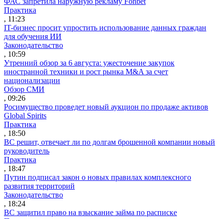
ФАС запретила наружную рекламу Fonbet
Практика
, 11:23
IT-бизнес просит упростить использование данных граждан
для обучения ИИ
Законодательство
, 10:59
Утренний обзор за 6 августа: ужесточение закупок
иностранной техники и рост рынка M&A за счет
национализации
Обзор СМИ
, 09:26
Росимущество проведет новый аукцион по продаже активов
Global Spirits
Практика
, 18:50
ВС решит, отвечает ли по долгам брошенной компании новый
руководитель
Практика
, 18:47
Путин подписал закон о новых правилах комплексного
развития территорий
Законодательство
, 18:24
ВС защитил право на взыскание займа по расписке