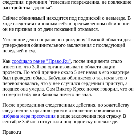
следствия, причинил "телесные повреждения, не повлекшие
расстройства здоровья".
Сейчас обвиняемый находится под подпиской о невыезде. В
ходе следствия виновным себя в предъявленном обвинении
он не признал и от дачи показаний отказался.
Уголовное дело направлено прокурору Томской области для
утверждения обвинительного заключения с последующей
передачей в суд.
Как
сообщало ранее "Право.Ru"
, после инцидента стало
известно, что Зайков организовывал в области акции
протеста. По этой причине около 5 лет назад в его квартире
был проведен обыск. Бабушка обвиняемого так из-за этого
переволновалась, что у нее случился сердечный приступ, а
позднее она умерла. Сам Виктор Кресс позже говорил, что он
о смерти бабушки Зайкова ничего не знал.
После проведенния следственных действия, по ходатайству
следственных органов судом в отношении обвиняемого
избрана мера пресечения
в виде заключения под стражу. В
сентябре Зайкова отпустили под подписку о невыезде.
Право.ru