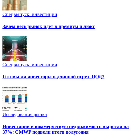
Спецвыпуск: инвестиции
Зачем весь рынок идет в премиум и люкс
Спецвыпуск: инвестиции
Готовы ли инвесторы к длинной игре с ЦОД?
Исследования рынка
Инвестиции в коммерческую недвижимость выросли на
37%: CMWP подвели итоги полугодия