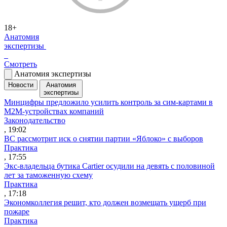
18+
Анатомия
экспертизы
Смотреть
Анатомия экспертизы
Новости
Анатомия
экспертизы
Минцифры предложило усилить контроль за сим-картами в
M2M-устройствах компаний
Законодательство
, 19:02
ВС рассмотрит иск о снятии партии «Яблоко» с выборов
Практика
, 17:55
Экс-владельца бутика Cartier осудили на девять с половиной
лет за таможенную схему
Практика
, 17:18
Экономколлегия решит, кто должен возмещать ущерб при
пожаре
Практика