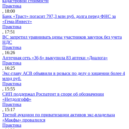
кадастровой стоимости
Практика
, 18:00
Банк «Траст» погасит 797,3 млн руб. долга перед ФНС за
«Гема-Инвест»
Практика
, 17:51
ВС запретил уравнивать цены участников закупок без учета
НДС
Практика
, 16:26
Аптечная сеть «36,6» выкупила 83 аптеки «Диалога»
Практика
, 16:25
Экс-главу АСВ объявили в розыск по делу о хищении более 4
млрд руб.
Практика
, 15:55
СИП поддержал Роспатент в споре об обозначении
«Нетдолгофф»
Практика
, 15:17
Третий аукцион по приватизации активов экс-владельца
«Макфы» провалился
Практика