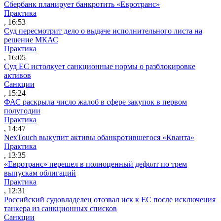
Сбербанк планирует банкротить «Евротранс»
Практика
, 16:53
Суд пересмотрит дело о выдаче исполнительного листа на
решение МКАС
Практика
, 16:05
Суд ЕС истолкует санкционные нормы о разблокировке
активов
Санкции
, 15:24
ФАС раскрыла число жалоб в сфере закупок в первом
полугодии
Практика
, 14:47
NexTouch выкупит активы обанкротившегося «Кванта»
Практика
, 13:35
«Евротранс» перешел в полноценный дефолт по трем
выпускам облигаций
Практика
, 12:31
Российский судовладелец отозвал иск к ЕС после исключения
танкера из санкционных списков
Санкции