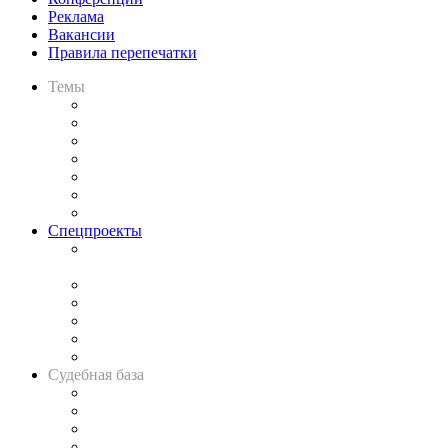
Реклама
Вакансии
Правила перепечатки
Темы
Практика
Законодательство
Процесс
Исследования
Рынок юридических услуг
Юридическое сообщество
Важнейшие правовые темы в прессе
Спецпроекты
Подкаст «В здравом уме
и твёрдой памяти»
Legal Design
Банкротная панорама
Советы для литигаторов
Сговоры на торгах
Авто
Судебная база
Картотека арбитражных дел
Решения арбитражных судов
Календарь рассмотрения арбитражных дел
Досье судей