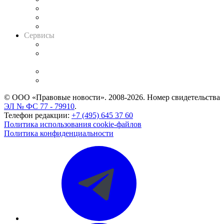
Информация о судах
RSS лента новостей
Вакансии для юристов
Сервисы
Справочно-правовая система
Casebook: мониторинг дел
и компаний
Caselook: поиск и анализ практики
CASE.ONE: управление юридической службой
© ООО «Правовые новости». 2008-2026.
Номер свидетельства
ЭЛ № ФС 77 - 79910
.
Телефон редакции:
+7 (495) 645 37 60
Политика использования cookie-файлов
Политика конфиденциальности