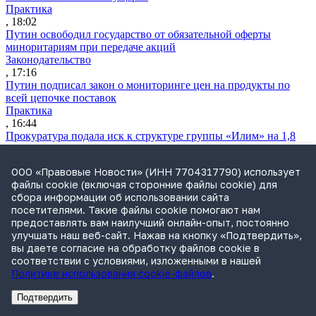
Практика
, 18:02
Путин освободил государство от обязательной оферты
миноритариям при передаче акций
Законодательство
, 17:16
Путин подписал закон о мониторинге цен на продукты по
всей цепочке поставок
Практика
, 16:44
Прокуратура подала иск к структуре группы «Илим» на 1,8
млрд руб.
Практика
ООО «Правовые Новости» (ИНН 7704317790) использует
, 16:35
файлы cookie (включая сторонние файлы cookie) для
Экономколлегия ВС рассмотрит спор о классификации товара
сбора информации об использовании сайта
по ВЭД ЕАЭС
посетителями. Такие файлы cookie помогают нам
Практика
предоставлять вам наилучший онлайн-опыт, постоянно
, 16:24
улучшать наш веб-сайт. Нажав на кнопку «Подтвердить»,
Дочерняя компания «Мегафона» подала иск к «М.Видео» на
вы даете согласие на обработку файлов cookie в
1,8 млрд руб.
соответствии с условиями, изложенными в нашей
Практика
Политике использования cookie-файлов
.
, 15:50
СИП проверит отмену патента на систему управления
Подтвердить
устройствами после возражений «Яндекса»
Реклама
Адвокатское бюро Санкт-Петербурга «Вертикаль» ИНН 7841290773
Реклама
АО"ПРАВО.РУ" ИНН: 7708095468
Практика