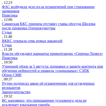
, 12:23
ФАС возбудила дело из-за ограничений при страховании
заемщиков
Практика
, 12:06
Самарская ККС приняла отставку главы облсуда Шилова
после проверки Генпрокуратуры
Судьи
, 11:48
ВККС открыла семь новых вакансий
Судьи
, 11:28
Власти обсуждают варианты приватизации «Сирены-Трэвел»
Практика
, 10:50
Утренний обзор за 5 августа: поправки о защите контента при
обучении нейросетей и правила «социальных» СЗПК
Обзор СМИ
, 09:37
Путин подписал закон об ограничениях для осужденных
релокантов
Законодательство
, 19:32
ВС напомнил, что прекращение уголовного дела не
исключает взыскания ущерба