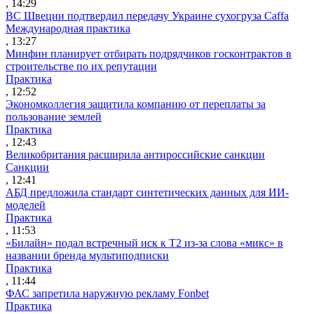
, 14:29
ВС Швеции подтвердил передачу Украине сухогруза Caffa
Международная практика
, 13:27
Минфин планирует отбирать подрядчиков госконтрактов в
строительстве по их репутации
Практика
, 12:52
Экономколлегия защитила компанию от переплаты за
пользование землей
Практика
, 12:43
Великобритания расширила антироссийские санкции
Санкции
, 12:41
АБД предложила стандарт синтетических данных для ИИ-
моделей
Практика
, 11:53
«Билайн» подал встречный иск к Т2 из-за слова «микс» в
названии бренда мультиподписки
Практика
, 11:44
ФАС запретила наружную рекламу Fonbet
Практика