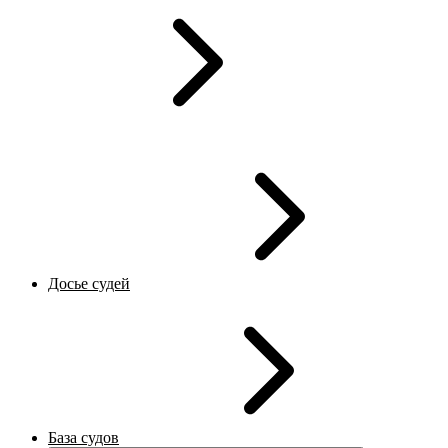
Досье судей
База судов