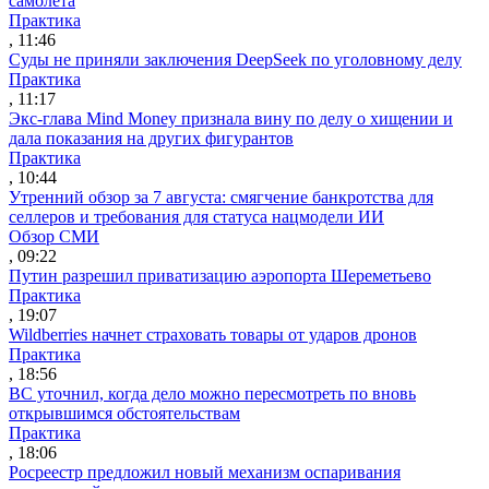
самолета
Практика
, 11:46
Суды не приняли заключения DeepSeek по уголовному делу
Практика
, 11:17
Экс-глава Mind Money признала вину по делу о хищении и
дала показания на других фигурантов
Практика
, 10:44
Утренний обзор за 7 августа: смягчение банкротства для
селлеров и требования для статуса нацмодели ИИ
Обзор СМИ
, 09:22
Путин разрешил приватизацию аэропорта Шереметьево
Практика
, 19:07
Wildberries начнет страховать товары от ударов дронов
Практика
, 18:56
ВС уточнил, когда дело можно пересмотреть по вновь
открывшимся обстоятельствам
Практика
, 18:06
Росреестр предложил новый механизм оспаривания