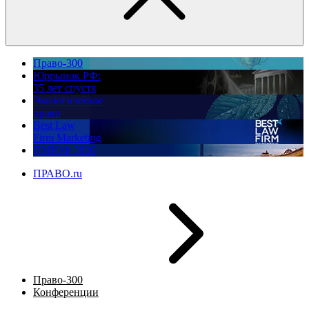
Право-300
Юррынок РФ:
35 лет спустя
Экологическое
право
Best Law
Firm Marketing
ПМЮФ 2026
ПРАВО.ru
Право-300
Конференции