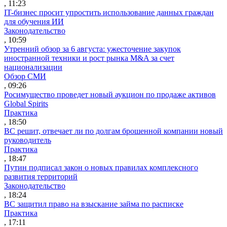
, 11:23
IT-бизнес просит упростить использование данных граждан
для обучения ИИ
Законодательство
, 10:59
Утренний обзор за 6 августа: ужесточение закупок
иностранной техники и рост рынка M&A за счет
национализации
Обзор СМИ
, 09:26
Росимущество проведет новый аукцион по продаже активов
Global Spirits
Практика
, 18:50
ВС решит, отвечает ли по долгам брошенной компании новый
руководитель
Практика
, 18:47
Путин подписал закон о новых правилах комплексного
развития территорий
Законодательство
, 18:24
ВС защитил право на взыскание займа по расписке
Практика
, 17:11