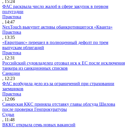
, 15:24
ФАС раскрыла число жалоб в сфере закупок в первом
полугодии
Практика
, 14:47
NexTouch выкупит активы обанкротившегося «Кванта»
Практика
, 13:35
«Евротранс» перешел в полноценный дефолт по трем
выпускам облигаций
Практика
, 12:31
Российский судовладелец отозвал иск к ЕС после исключения
танкера из санкционных списков
Санкции
, 12:23
ФАС возбудила дело из-за ограничений при страховании
заемщиков
Практика
, 12:06
Самарская ККС приняла отставку главы облсуда Шилова
после проверки Генпрокуратуры
Судьи
, 11:48
ВККС открыла семь новых вакансий