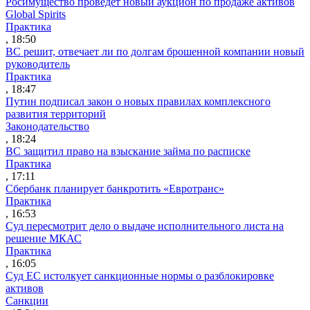
Росимущество проведет новый аукцион по продаже активов
Global Spirits
Практика
, 18:50
ВС решит, отвечает ли по долгам брошенной компании новый
руководитель
Практика
, 18:47
Путин подписал закон о новых правилах комплексного
развития территорий
Законодательство
, 18:24
ВС защитил право на взыскание займа по расписке
Практика
, 17:11
Сбербанк планирует банкротить «Евротранс»
Практика
, 16:53
Суд пересмотрит дело о выдаче исполнительного листа на
решение МКАС
Практика
, 16:05
Суд ЕС истолкует санкционные нормы о разблокировке
активов
Санкции