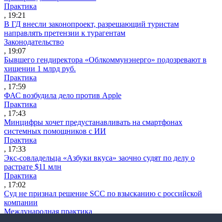
Практика
, 19:21
В ГД внесли законопроект, разрешающий туристам
направлять претензии к турагентам
Законодательство
, 19:07
Бывшего гендиректора «Облкоммунэнерго» подозревают в
хищении 1 млрд руб.
Практика
, 17:59
ФАС возбудила дело против Apple
Практика
, 17:43
Минцифры хочет предустанавливать на смартфонах
системных помощников с ИИ
Практика
, 17:33
Экс-совладельца «Азбуки вкуса» заочно судят по делу о
растрате $11 млн
Практика
, 17:02
Суд не признал решение SCC по взысканию с российской
компании
Международная практика
, 17:01