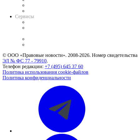
RSS лента новостей
Вакансии для юристов
Сервисы
Справочно-правовая система
Casebook: мониторинг дел
и компаний
Caselook: поиск и анализ практики
CASE.ONE: управление юридической службой
© ООО «Правовые новости». 2008-2026.
Номер свидетельства
ЭЛ № ФС 77 - 79910
.
Телефон редакции:
+7 (495) 645 37 60
Политика использования cookie-файлов
Политика конфиденциальности