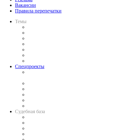
Вакансии
Правила перепечатки
Темы
Практика
Законодательство
Процесс
Исследования
Рынок юридических услуг
Юридическое сообщество
Важнейшие правовые темы в прессе
Спецпроекты
Подкаст «В здравом уме
и твёрдой памяти»
Legal Design
Банкротная панорама
Советы для литигаторов
Сговоры на торгах
Авто
Судебная база
Картотека арбитражных дел
Решения арбитражных судов
Календарь рассмотрения арбитражных дел
Досье судей
Информация о судах