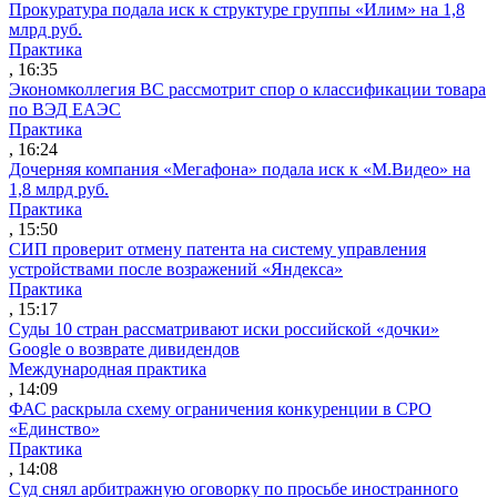
Прокуратура подала иск к структуре группы «Илим» на 1,8
млрд руб.
Практика
, 16:35
Экономколлегия ВС рассмотрит спор о классификации товара
по ВЭД ЕАЭС
Практика
, 16:24
Дочерняя компания «Мегафона» подала иск к «М.Видео» на
1,8 млрд руб.
Практика
, 15:50
СИП проверит отмену патента на систему управления
устройствами после возражений «Яндекса»
Практика
, 15:17
Суды 10 стран рассматривают иски российской «дочки»
Google о возврате дивидендов
Международная практика
, 14:09
ФАС раскрыла схему ограничения конкуренции в СРО
«Единство»
Практика
, 14:08
Суд снял арбитражную оговорку по просьбе иностранного