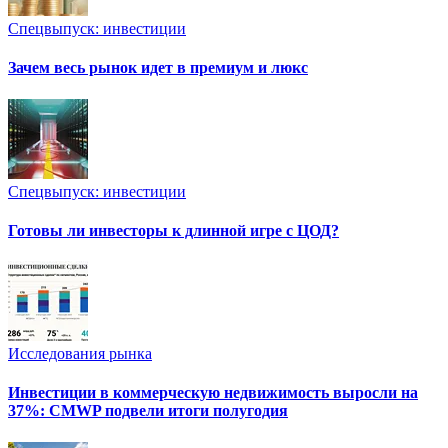
Спецвыпуск: инвестиции
Зачем весь рынок идет в премиум и люкс
Спецвыпуск: инвестиции
Готовы ли инвесторы к длинной игре с ЦОД?
Исследования рынка
Инвестиции в коммерческую недвижимость выросли на
37%: CMWP подвели итоги полугодия