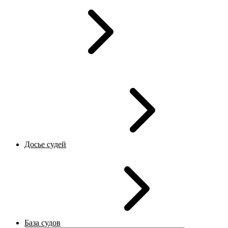
Досье судей
База судов