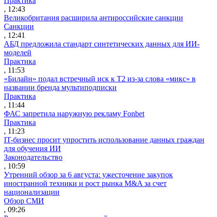
Практика
, 12:43
Великобритания расширила антироссийские санкции
Санкции
, 12:41
АБД предложила стандарт синтетических данных для ИИ-
моделей
Практика
, 11:53
«Билайн» подал встречный иск к Т2 из-за слова «микс» в
названии бренда мультиподписки
Практика
, 11:44
ФАС запретила наружную рекламу Fonbet
Практика
, 11:23
IT-бизнес просит упростить использование данных граждан
для обучения ИИ
Законодательство
, 10:59
Утренний обзор за 6 августа: ужесточение закупок
иностранной техники и рост рынка M&A за счет
национализации
Обзор СМИ
, 09:26