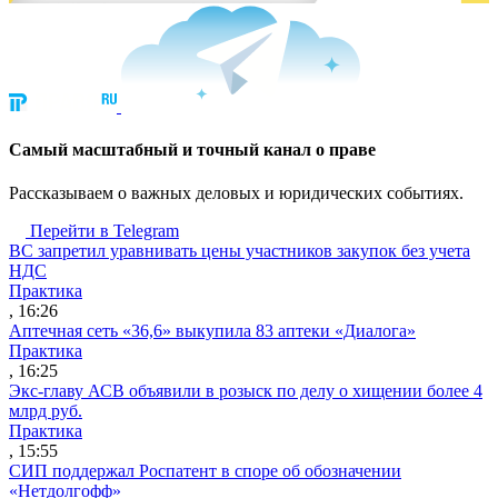
Cамый масштабный и точный канал о праве
Рассказываем о важных деловых и юридических событиях.
Перейти в Telegram
ВС запретил уравнивать цены участников закупок без учета
НДС
Практика
, 16:26
Аптечная сеть «36,6» выкупила 83 аптеки «Диалога»
Практика
, 16:25
Экс-главу АСВ объявили в розыск по делу о хищении более 4
млрд руб.
Практика
, 15:55
СИП поддержал Роспатент в споре об обозначении
«Нетдолгофф»