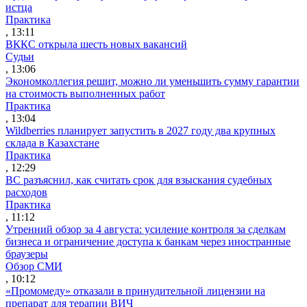
истца
Практика
, 13:11
ВККС открыла шесть новых вакансий
Судьи
, 13:06
Экономколлегия решит, можно ли уменьшить сумму гарантии
на стоимость выполненных работ
Практика
, 13:04
Wildberries планирует запустить в 2027 году два крупных
склада в Казахстане
Практика
, 12:29
ВС разъяснил, как считать срок для взыскания судебных
расходов
Практика
, 11:12
Утренний обзор за 4 августа: усиление контроля за сделкам
бизнеса и ограничение доступа к банкам через иностранные
браузеры
Обзор СМИ
, 10:12
«Промомеду» отказали в принудительной лицензии на
препарат для терапии ВИЧ