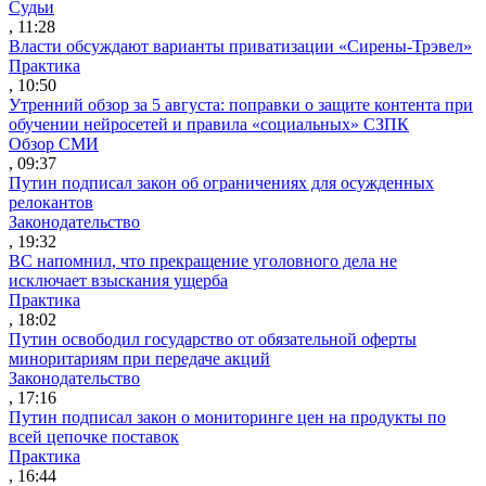
Судьи
, 11:28
Власти обсуждают варианты приватизации «Сирены-Трэвел»
Практика
, 10:50
Утренний обзор за 5 августа: поправки о защите контента при
обучении нейросетей и правила «социальных» СЗПК
Обзор СМИ
, 09:37
Путин подписал закон об ограничениях для осужденных
релокантов
Законодательство
, 19:32
ВС напомнил, что прекращение уголовного дела не
исключает взыскания ущерба
Практика
, 18:02
Путин освободил государство от обязательной оферты
миноритариям при передаче акций
Законодательство
, 17:16
Путин подписал закон о мониторинге цен на продукты по
всей цепочке поставок
Практика
, 16:44