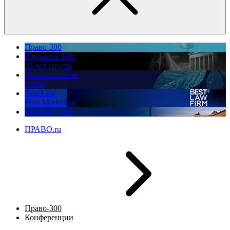
Право-300
Юррынок РФ:
35 лет спустя
Экологическое
право
Best Law
Firm Marketing
ПМЮФ 2026
ПРАВО.ru
Право-300
Конференции