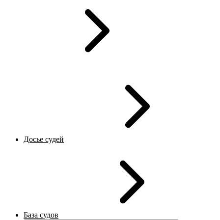
Досье судей
База судов