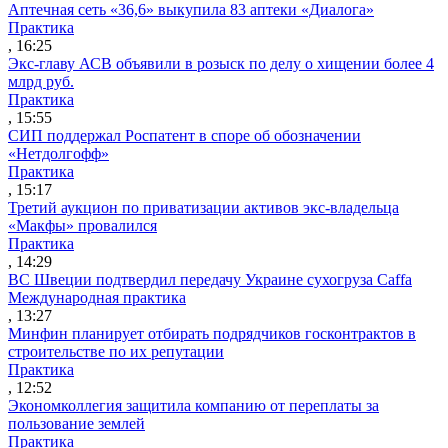
Аптечная сеть «36,6» выкупила 83 аптеки «Диалога»
Практика
, 16:25
Экс-главу АСВ объявили в розыск по делу о хищении более 4
млрд руб.
Практика
, 15:55
СИП поддержал Роспатент в споре об обозначении
«Нетдолгофф»
Практика
, 15:17
Третий аукцион по приватизации активов экс-владельца
«Макфы» провалился
Практика
, 14:29
ВС Швеции подтвердил передачу Украине сухогруза Caffa
Международная практика
, 13:27
Минфин планирует отбирать подрядчиков госконтрактов в
строительстве по их репутации
Практика
, 12:52
Экономколлегия защитила компанию от переплаты за
пользование землей
Практика