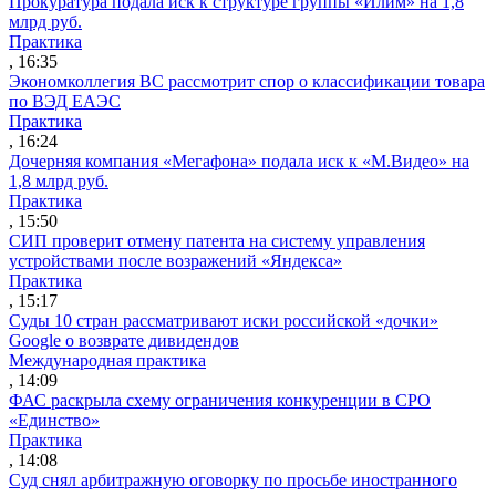
Прокуратура подала иск к структуре группы «Илим» на 1,8
млрд руб.
Практика
, 16:35
Экономколлегия ВС рассмотрит спор о классификации товара
по ВЭД ЕАЭС
Практика
, 16:24
Дочерняя компания «Мегафона» подала иск к «М.Видео» на
1,8 млрд руб.
Практика
, 15:50
СИП проверит отмену патента на систему управления
устройствами после возражений «Яндекса»
Практика
, 15:17
Суды 10 стран рассматривают иски российской «дочки»
Google о возврате дивидендов
Международная практика
, 14:09
ФАС раскрыла схему ограничения конкуренции в СРО
«Единство»
Практика
, 14:08
Суд снял арбитражную оговорку по просьбе иностранного