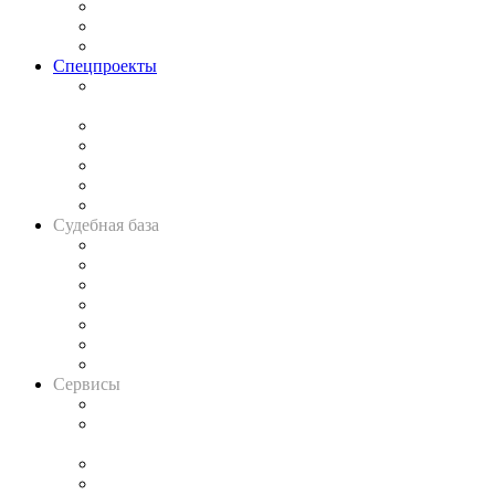
Рынок юридических услуг
Юридическое сообщество
Важнейшие правовые темы в прессе
Спецпроекты
Подкаст «В здравом уме
и твёрдой памяти»
Legal Design
Банкротная панорама
Советы для литигаторов
Сговоры на торгах
Авто
Судебная база
Картотека арбитражных дел
Решения арбитражных судов
Календарь рассмотрения арбитражных дел
Досье судей
Информация о судах
RSS лента новостей
Вакансии для юристов
Сервисы
Справочно-правовая система
Casebook: мониторинг дел
и компаний
Caselook: поиск и анализ практики
CASE.ONE: управление юридической службой