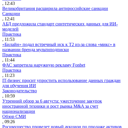
, 12:43
Великобритания расширила антироссийские санкции
Санкции
, 12:41
АБД предложила стандарт синтетических данных для ИИ-
моделей
Практика
, 11:53
«Билайн» подал встречный иск к Т2 из-за слова «микс» в
названии бренда мультиподписки
Практика
, 11:44
ФАС запретила наружную рекламу Fonbet
Практика
, 11:23
IT-бизнес просит упростить использование данных граждан
для обучения ИИ
Законодательство
, 10:59
Утренний обзор за 6 августа: ужесточение закупок
иностранной техники и рост рынка M&A за счет
национализации
Обзор СМИ
, 09:26
Росимущество проведет новый аукцион по продаже активов