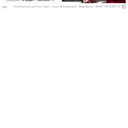
Реклама
Адвокатское бюро Санкт-Петербурга «Вертикаль» ИНН 7841290773
Реклама
ООО "Право.ру" ИНН: 7704835288