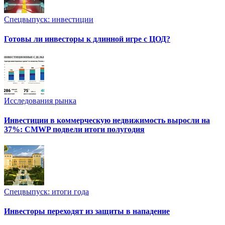
Спецвыпуск: инвестиции
Готовы ли инвесторы к длинной игре с ЦОД?
Исследования рынка
Инвестиции в коммерческую недвижимость выросли на
37%: CMWP подвели итоги полугодия
Спецвыпуск: итоги года
Инвесторы переходят из защиты в нападение