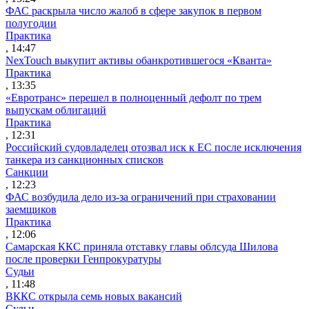
ФАС раскрыла число жалоб в сфере закупок в первом
полугодии
Практика
, 14:47
NexTouch выкупит активы обанкротившегося «Кванта»
Практика
, 13:35
«Евротранс» перешел в полноценный дефолт по трем
выпускам облигаций
Практика
, 12:31
Российский судовладелец отозвал иск к ЕС после исключения
танкера из санкционных списков
Санкции
, 12:23
ФАС возбудила дело из-за ограничений при страховании
заемщиков
Практика
, 12:06
Самарская ККС приняла отставку главы облсуда Шилова
после проверки Генпрокуратуры
Судьи
, 11:48
ВККС открыла семь новых вакансий
Судьи