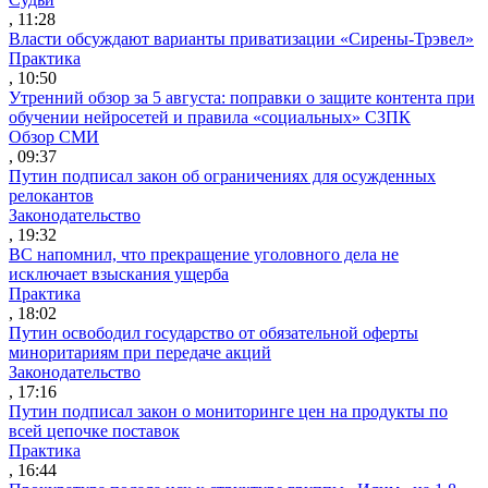
, 11:28
Власти обсуждают варианты приватизации «Сирены-Трэвел»
Практика
, 10:50
Утренний обзор за 5 августа: поправки о защите контента при
обучении нейросетей и правила «социальных» СЗПК
Обзор СМИ
, 09:37
Путин подписал закон об ограничениях для осужденных
релокантов
Законодательство
, 19:32
ВС напомнил, что прекращение уголовного дела не
исключает взыскания ущерба
Практика
, 18:02
Путин освободил государство от обязательной оферты
миноритариям при передаче акций
Законодательство
, 17:16
Путин подписал закон о мониторинге цен на продукты по
всей цепочке поставок
Практика
, 16:44