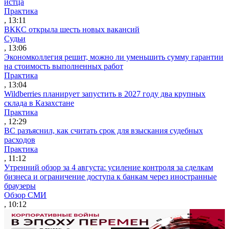
истца
Практика
, 13:11
ВККС открыла шесть новых вакансий
Судьи
, 13:06
Экономколлегия решит, можно ли уменьшить сумму гарантии
на стоимость выполненных работ
Практика
, 13:04
Wildberries планирует запустить в 2027 году два крупных
склада в Казахстане
Практика
, 12:29
ВС разъяснил, как считать срок для взыскания судебных
расходов
Практика
, 11:12
Утренний обзор за 4 августа: усиление контроля за сделкам
бизнеса и ограничение доступа к банкам через иностранные
браузеры
Обзор СМИ
, 10:12