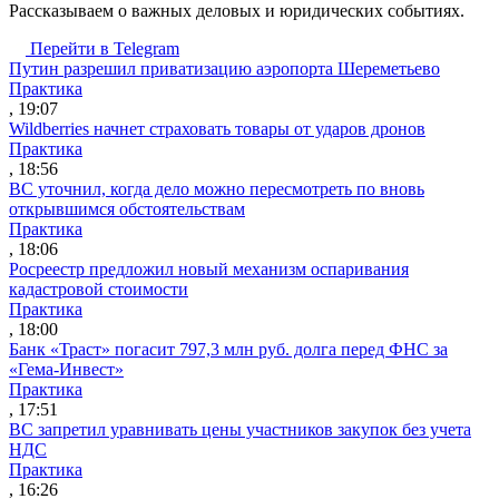
Рассказываем о важных деловых и юридических событиях.
Перейти в Telegram
Путин разрешил приватизацию аэропорта Шереметьево
Практика
, 19:07
Wildberries начнет страховать товары от ударов дронов
Практика
, 18:56
ВС уточнил, когда дело можно пересмотреть по вновь
открывшимся обстоятельствам
Практика
, 18:06
Росреестр предложил новый механизм оспаривания
кадастровой стоимости
Практика
, 18:00
Банк «Траст» погасит 797,3 млн руб. долга перед ФНС за
«Гема-Инвест»
Практика
, 17:51
ВС запретил уравнивать цены участников закупок без учета
НДС
Практика
, 16:26