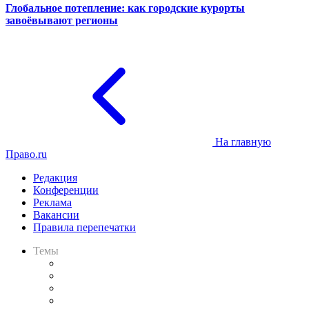
Глобальное потепление: как городские курорты
завоёвывают регионы
На главную
Право.ru
Редакция
Конференции
Реклама
Вакансии
Правила перепечатки
Темы
Практика
Законодательство
Процесс
Исследования