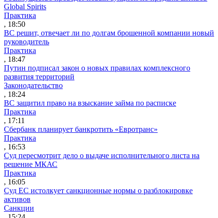
Global Spirits
Практика
, 18:50
ВС решит, отвечает ли по долгам брошенной компании новый
руководитель
Практика
, 18:47
Путин подписал закон о новых правилах комплексного
развития территорий
Законодательство
, 18:24
ВС защитил право на взыскание займа по расписке
Практика
, 17:11
Сбербанк планирует банкротить «Евротранс»
Практика
, 16:53
Суд пересмотрит дело о выдаче исполнительного листа на
решение МКАС
Практика
, 16:05
Суд ЕС истолкует санкционные нормы о разблокировке
активов
Санкции
, 15:24