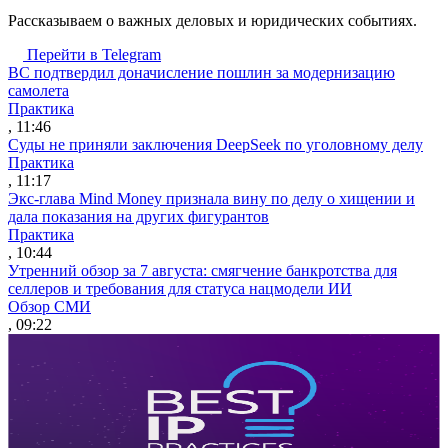
Рассказываем о важных деловых и юридических событиях.
Перейти в Telegram
ВС подтвердил доначисление пошлин за модернизацию
самолета
Практика
, 11:46
Суды не приняли заключения DeepSeek по уголовному делу
Практика
, 11:17
Экс-глава Mind Money признала вину по делу о хищении и
дала показания на других фигурантов
Практика
, 10:44
Утренний обзор за 7 августа: смягчение банкротства для
селлеров и требования для статуса нацмодели ИИ
Обзор СМИ
, 09:22