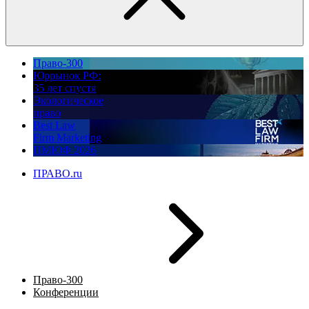
Право-300
Юррынок РФ:
35 лет спустя
Экологическое
право
Best Law
Firm Marketing
ПМЮФ 2026
ПРАВО.ru
Право-300
Конференции