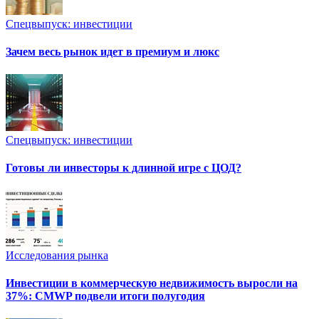
Спецвыпуск: инвестиции
Зачем весь рынок идет в премиум и люкс
Спецвыпуск: инвестиции
Готовы ли инвесторы к длинной игре с ЦОД?
Исследования рынка
Инвестиции в коммерческую недвижимость выросли на
37%: CMWP подвели итоги полугодия