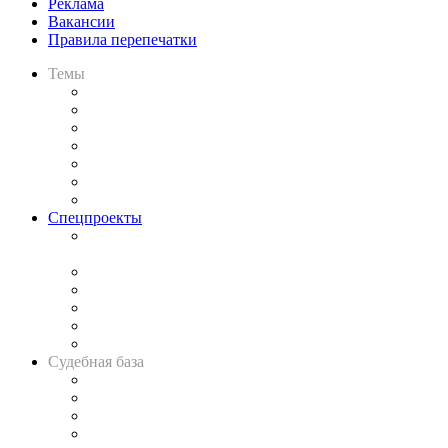
Реклама
Вакансии
Правила перепечатки
Темы
Практика
Законодательство
Процесс
Исследования
Рынок юридических услуг
Юридическое сообщество
Важнейшие правовые темы в прессе
Спецпроекты
Подкаст «В здравом уме
и твёрдой памяти»
Legal Design
Банкротная панорама
Советы для литигаторов
Сговоры на торгах
Авто
Судебная база
Картотека арбитражных дел
Решения арбитражных судов
Календарь рассмотрения арбитражных дел
Досье судей