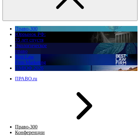
Право-300
Юррынок РФ:
35 лет спустя
Экологическое
право
Best Law
Firm Marketing
ПМЮФ 2026
ПРАВО.ru
Право-300
Конференции