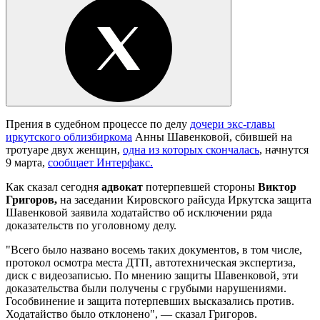
Прения в судебном процессе по делу
дочери экс-главы
иркутского облизбиркома
Анны Шавенковой, сбившей на
тротуаре двух женщин,
одна из которых скончалась
, начнутся
9 марта,
сообщает Интерфакс.
Как сказал сегодня
адвокат
потерпевшей стороны
Виктор
Григоров,
на заседании Кировского райсуда Иркутска защита
Шавенковой заявила ходатайство об исключении ряда
доказательств по уголовному делу.
"Всего было названо восемь таких документов, в том числе,
протокол осмотра места ДТП, автотехническая экспертиза,
диск с видеозаписью. По мнению защиты Шавенковой, эти
доказательства были получены с грубыми нарушениями.
Гособвинение и защита потерпевших высказались против.
Ходатайство было отклонено", — сказал Григоров.