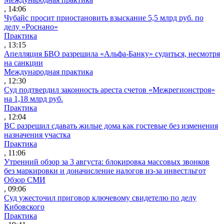
, 14:06
Чубайс просит приостановить взыскание 5,5 млрд руб. по
делу «Роснано»
Практика
, 13:15
Апелляция БВО разрешила «Альфа-Банку» судиться, несмотря
на санкции
Международная практика
, 12:30
Суд подтвердил законность ареста счетов «Межрегионстроя»
на 1,18 млрд руб.
Практика
, 12:04
ВС разрешил сдавать жилые дома как гостевые без изменения
назначения участка
Практика
, 11:06
Утренний обзор за 3 августа: блокировка массовых звонков
без маркировки и доначисление налогов из-за инвестльгот
Обзор СМИ
, 09:06
Суд ужесточил приговор ключевому свидетелю по делу
Кибовского
Практика