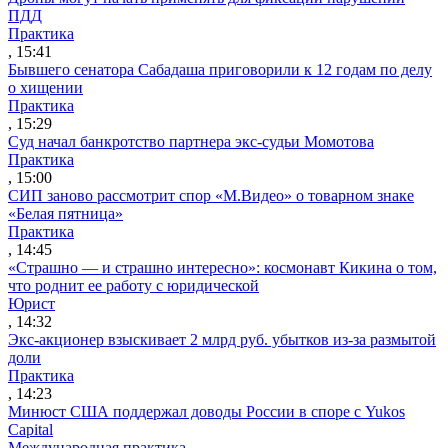
ПДД
Практика
, 15:41
Бывшего сенатора Сабадаша приговорили к 12 годам по делу
о хищении
Практика
, 15:29
Суд начал банкротство партнера экс-судьи Момотова
Практика
, 15:00
СИП заново рассмотрит спор «М.Видео» о товарном знаке
«Белая пятница»
Практика
, 14:45
«Страшно — и страшно интересно»: космонавт Кикина о том,
что роднит ее работу с юридической
Юрист
, 14:32
Экс-акционер взыскивает 2 млрд руб. убытков из-за размытой
доли
Практика
, 14:23
Минюст США поддержал доводы России в споре с Yukos
Capital
Международная практика