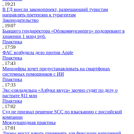
, 19:21
В ГД внесли законопроект, разрешающий туристам
направлять претензии к турагентам
Законодательство
, 19:07
Бывшего гендиректора «Облкоммунэнерго» подозревают в
хищении 1 млрд руб.
Практика
, 17:59
ФАС возбудила дело против Apple
Практика
, 17:43
Минцифры хочет предустанавливать на смартфонах
системных помощников с ИИ
Практика
, 17:33
Экс-совладельца «Азбуки вкуса» заочно судят по делу о
растрате $11 млн
Практика
, 17:02
Суд не признал решение SCC по взысканию с российской
компании
Международная практика
, 17:01
Дроны могут начать применять для фиксации нарушений