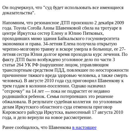
Он подчеркнул, что "суд будет использовать все имеющиеся
доказательства".
Напомним, что резонансное ДТП произошло 2 декабря 2009
года. Toyota Corolla Анны Шавенковой сбила на тротуаре в
центре Иркутска сестер Елену и Юлию Пятковых,
проходивших мимо здания Байкальского госуниверситета
экономики и права. 34-летняя Елена получила открытую
черепно-мозговую травму и вскоре умерла в больнице, ее 27-
летняя сестра Юлия долгое время проходила курс лечения. По
факту ДТП было возбуждено уголовное дело по части 3
статьи 264 УК РФ (нарушение лицом, управляющим
транспортным средством ПДД, повлекшее по неосторожности
причинение тяжкого вреда здоровью человека, а также смерть
человека). В августе 2010 года суд приговорил Шавенкову к
трем годам в колонии-поселении. Однако назначил
"отсрочку" на 14 лет — пока не подрастет ее недавно
родившийся ребенок. Семья потерпевших это решение
обжаловала. В результате судебная коллегия по уголовным
делам Иркутского областного суда отменила приговор
Кировского райсуда Иркутска, вынесенный 17 августа 2010
года, и дело вернули на новое рассмотрение.
Ранее сообщалось, что Шавенкова
в настоящее