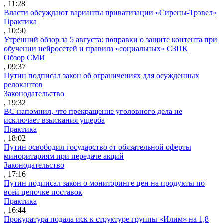
, 11:28
Власти обсуждают варианты приватизации «Сирены-Трэвел»
Практика
, 10:50
Утренний обзор за 5 августа: поправки о защите контента при
обучении нейросетей и правила «социальных» СЗПК
Обзор СМИ
, 09:37
Путин подписал закон об ограничениях для осужденных
релокантов
Законодательство
, 19:32
ВС напомнил, что прекращение уголовного дела не
исключает взыскания ущерба
Практика
, 18:02
Путин освободил государство от обязательной оферты
миноритариям при передаче акций
Законодательство
, 17:16
Путин подписал закон о мониторинге цен на продукты по
всей цепочке поставок
Практика
, 16:44
Прокуратура подала иск к структуре группы «Илим» на 1,8