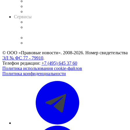
Информация о судах
RSS лента новостей
Вакансии для юристов
Сервисы
Справочно-правовая система
Casebook: мониторинг дел
и компаний
Caselook: поиск и анализ практики
CASE.ONE: управление юридической службой
© ООО «Правовые новости». 2008-2026.
Номер свидетельства
ЭЛ № ФС 77 - 79910
.
Телефон редакции:
+7 (495) 645 37 60
Политика использования cookie-файлов
Политика конфиденциальности