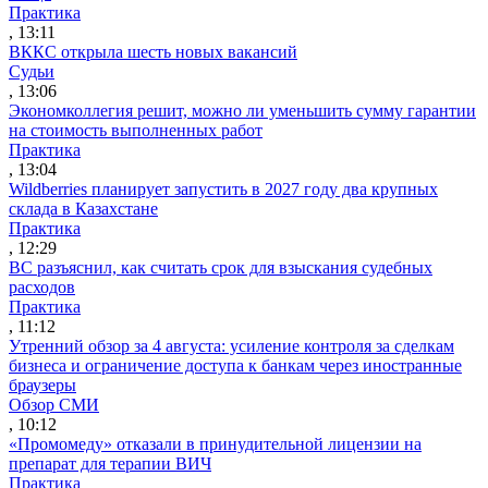
Практика
, 13:11
ВККС открыла шесть новых вакансий
Судьи
, 13:06
Экономколлегия решит, можно ли уменьшить сумму гарантии
на стоимость выполненных работ
Практика
, 13:04
Wildberries планирует запустить в 2027 году два крупных
склада в Казахстане
Практика
, 12:29
ВС разъяснил, как считать срок для взыскания судебных
расходов
Практика
, 11:12
Утренний обзор за 4 августа: усиление контроля за сделкам
бизнеса и ограничение доступа к банкам через иностранные
браузеры
Обзор СМИ
, 10:12
«Промомеду» отказали в принудительной лицензии на
препарат для терапии ВИЧ
Практика