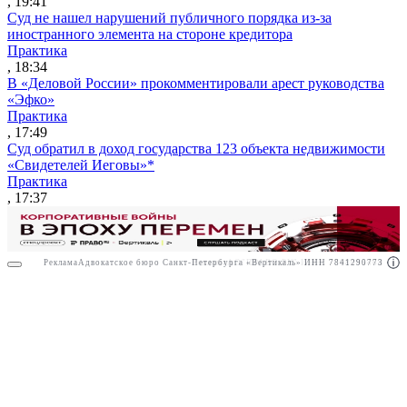
, 19:41
Суд не нашел нарушений публичного порядка из-за
иностранного элемента на стороне кредитора
Практика
, 18:34
В «Деловой России» прокомментировали арест руководства
«Эфко»
Практика
, 17:49
Суд обратил в доход государства 123 объекта недвижимости
«Свидетелей Иеговы»*
Практика
, 17:37
Реклама
Адвокатское бюро Санкт-Петербурга «Вертикаль» ИНН 7841290773
Реклама
АО"ПРАВО.РУ" ИНН: 7708095468