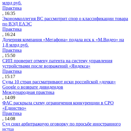
млрд руб.
Практика
, 16:35
Экономколлегия ВС рассмотрит спор о классификации товара
по ВЭД ЕАЭС
Практика
, 16:24
Дочерняя компания «Мегафона» подала иск к «М.Видео» на
1,8 млрд руб.
Практика
, 15:50
СИП проверит отмену патента на систему управления
устройствами после возражений «Яндекса»
Практика
, 15:17
Суды 10 стран рассматривают иски российской «дочки»
Google о возврате дивидендов
Международная практика
, 14:09
ФАС раскрыла схему ограничения конкуренции в СРО
«Единство»
Практика
, 14:08
Суд снял арбитражную оговорку по просьбе иностранного
истца