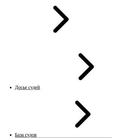
Досье судей
База судов