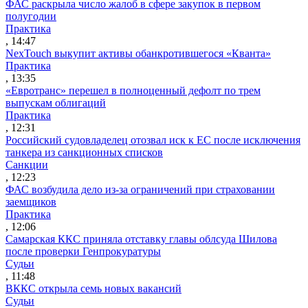
ФАС раскрыла число жалоб в сфере закупок в первом
полугодии
Практика
, 14:47
NexTouch выкупит активы обанкротившегося «Кванта»
Практика
, 13:35
«Евротранс» перешел в полноценный дефолт по трем
выпускам облигаций
Практика
, 12:31
Российский судовладелец отозвал иск к ЕС после исключения
танкера из санкционных списков
Санкции
, 12:23
ФАС возбудила дело из-за ограничений при страховании
заемщиков
Практика
, 12:06
Самарская ККС приняла отставку главы облсуда Шилова
после проверки Генпрокуратуры
Судьи
, 11:48
ВККС открыла семь новых вакансий
Судьи