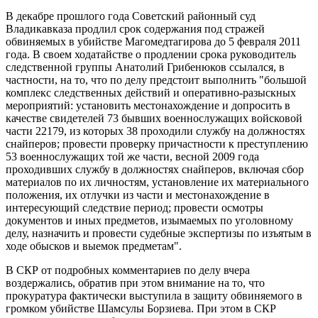
В декабре прошлого года Советский районный суд
Владикавказа продлил срок содержания под стражей
обвиняемых в убийстве Магомедтагирова до 5 февраля 2011
года. В своем ходатайстве о продлении срока руководитель
следственной группы Анатолий Грибенюков ссылался, в
частности, на то, что по делу предстоит выполнить "большой
комплекс следственных действий и оперативно-разыскных
мероприятий: установить местонахождение и допросить в
качестве свидетелей 73 бывших военнослужащих войсковой
части 22179, из которых 38 проходили службу на должностях
снайперов; провести проверку причастности к преступлению
53 военнослужащих той же части, весной 2009 года
проходивших службу в должностях снайперов, включая сбор
материалов по их личностям, установление их материального
положения, их отлучки из части и местонахождение в
интересующий следствие период; провести осмотры
документов и иных предметов, изымаемых по уголовному
делу, назначить и провести судебные экспертизы по изъятым в
ходе обысков и выемок предметам".
В СКР от подробных комментариев по делу вчера
воздержались, обратив при этом внимание на то, что
прокуратура фактически выступила в защиту обвиняемого в
громком убийстве Шамсулы Борзиева. При этом в СКР