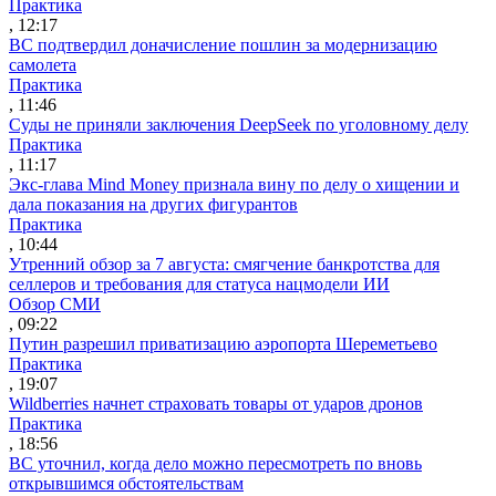
Практика
, 12:17
ВС подтвердил доначисление пошлин за модернизацию
самолета
Практика
, 11:46
Суды не приняли заключения DeepSeek по уголовному делу
Практика
, 11:17
Экс-глава Mind Money признала вину по делу о хищении и
дала показания на других фигурантов
Практика
, 10:44
Утренний обзор за 7 августа: смягчение банкротства для
селлеров и требования для статуса нацмодели ИИ
Обзор СМИ
, 09:22
Путин разрешил приватизацию аэропорта Шереметьево
Практика
, 19:07
Wildberries начнет страховать товары от ударов дронов
Практика
, 18:56
ВС уточнил, когда дело можно пересмотреть по вновь
открывшимся обстоятельствам