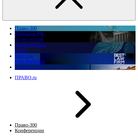
Право-300
Юррынок РФ:
35 лет спустя
Экологическое
право
Best Law
Firm Marketing
ПМЮФ 2026
ПРАВО.ru
Право-300
Конференции