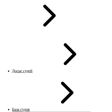
Досье судей
База судов