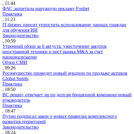
, 11:44
ФАС запретила наружную рекламу Fonbet
Практика
, 11:23
IT-бизнес просит упростить использование данных граждан
для обучения ИИ
Законодательство
, 10:59
Утренний обзор за 6 августа: ужесточение закупок
иностранной техники и рост рынка M&A за счет
национализации
Обзор СМИ
, 09:26
Росимущество проведет новый аукцион по продаже активов
Global Spirits
Практика
, 18:50
ВС решит, отвечает ли по долгам брошенной компании новый
руководитель
Практика
, 18:47
Путин подписал закон о новых правилах комплексного
развития территорий
Законодательство
, 18:24