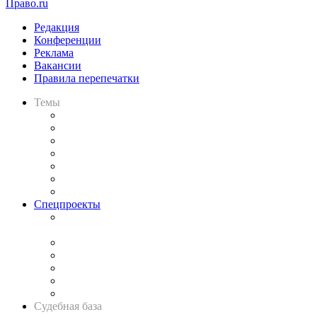
Право.ru
Редакция
Конференции
Реклама
Вакансии
Правила перепечатки
Темы
Практика
Законодательство
Процесс
Исследования
Рынок юридических услуг
Юридическое сообщество
Важнейшие правовые темы в прессе
Спецпроекты
Подкаст «В здравом уме
и твёрдой памяти»
Legal Design
Банкротная панорама
Советы для литигаторов
Сговоры на торгах
Авто
Судебная база