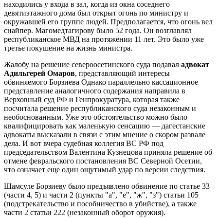
находились у входа в зал, когда из окна соседнего
девятиэтажного дома был открыт огонь по министру и
окружавшей его группе людей. Предполагается, что огонь вел
снайпер. Магомедтагирову было 52 года. Он возглавлял
республиканское МВД на протяжении 11 лет. Это было уже
третье покушение на жизнь министра.
Жалобу на решение североосетинского суда подавал
адвокат
Адильгерей Омаров
, представляющий интересы
обвиняемого Борзиева Однако параллельно кассационное
представление аналогичного содержания направила в
Верховный суд РФ и Генпрокуратура, которая также
посчитала решение республиканского суда незаконным и
необоснованным. Уже это обстоятельство можно было
квалифицировать как маленькую сенсацию — дагестанские
адвокаты высказали в связи с этим мнение о скором развале
дела. И вот вчера судебная коллегия ВС РФ под
председательством Валентина Кузнецова приняла решение об
отмене февральского постановления ВС Северной Осетии,
что означает еще один ощутимый удар по версии следствия.
Шамсуле Борзиеву было предъявлено обвинение по статье 33
(части 4, 5) и части 2 (пункты "а", "е", "ж", "з") статьи 105
(подстрекательство и пособничество в убийстве), а также
части 2 статьи 222 (незаконный оборот оружия).