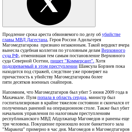
Продление срока ареста обвиняемого по делу об
убийстве
главы МВД Дагестана
, Героя России Адильгерея
Магомедтагирова признано незаконным. Такой вердикт вчера
вынесла судебная коллегия по уголовным делам
Верховного
суда РФ
, отменившая тем самым постановление Верховного
суда Северной Осетии,
пишет "Коммерсант".
Хотя
подозреваемый в этом преступлении
Шамсула Борзиев пока
находится под стражей, следствие уже проверяет на
причастность к убийству Магомедтагирова более
пяти десятков военных снайперов.
Напомним, что Магомедтагиров был убит 5 июня 2009 года в
Махачкале. Пуля
попала в область сердца
, министр был
госпитализирован в крайне тяжелом состоянии и скончался от
полученных ранений на операционном столе. Также был убит
начальник управления по налоговым преступлениям
республиканского МВД Абдулжапар Магомедов и ранены еще
три человека. Покушение произошло возле банкетного зала
"Маракеш" примерно в час дня. Магомедов и Магомедтагиров