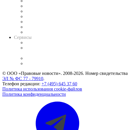
Картотека арбитражных дел
Решения арбитражных судов
Календарь рассмотрения арбитражных дел
Досье судей
Информация о судах
RSS лента новостей
Вакансии для юристов
Сервисы
Справочно-правовая система
Casebook: мониторинг дел
и компаний
Caselook: поиск и анализ практики
CASE.ONE: управление юридической службой
© ООО «Правовые новости». 2008-2026.
Номер свидетельства
ЭЛ № ФС 77 - 79910
.
Телефон редакции:
+7 (495) 645 37 60
Политика использования cookie-файлов
Политика конфиденциальности