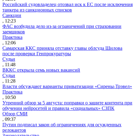
Российский судовладелец отозвал иск к ЕС после исключения
танкера из санкционных списков
Санкции
, 12:23
ФАС возбудила дело из-за ограничений при страховании
заемщиков
Практика
, 12:06
Самарская ККС приняла отставку главы облсуда Шилова
после проверки Генпрокуратуры
Судьи
, 11:48
ВККС открыла семь новых вакансий
Судьи
, 11:28
Власти обсуждают варианты приватизации «Сирены-Трэвел»
Практика
, 10:50
Утренний обзор за 5 августа: поправки о защите контента при
обучении нейросетей и правила «социальных» СЗПК
Обзор СМИ
, 09:37
Путин подписал закон об ограничениях для осужденных
релокантов
Законодательство