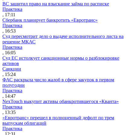
ВС защитил право на взыскание займа по расписке
Практика
, 17:11
Сбербанк планирует банкротить «Евротранс»
Практика
, 16:53
Суд пересмотрит дело о выдаче исполнительного листа на
решение МКАС
Практика
, 16:05
Суд ЕС истолкует санкционные нормы о разблокировке
активов
Санкции
, 15:24
ФАС раскрыла число жалоб в сфере закупок в первом
полугодии
Практика
, 14:47
NexTouch выкупит активы обанкротившегося «Кванта»
Практика
, 13:35
«Евротранс» перешел в полноценный дефолт по трем
выпускам облигаций
Практика
, 12:31