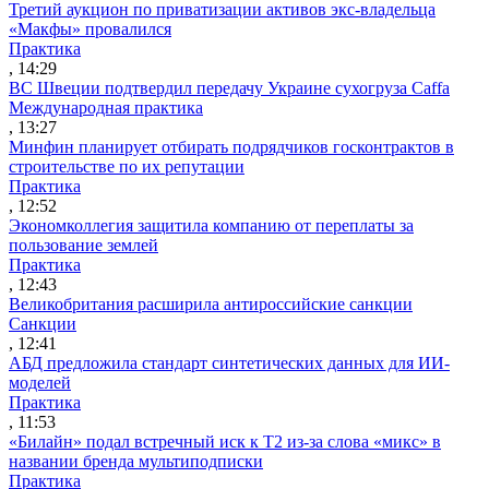
Третий аукцион по приватизации активов экс-владельца
«Макфы» провалился
Практика
, 14:29
ВС Швеции подтвердил передачу Украине сухогруза Caffa
Международная практика
, 13:27
Минфин планирует отбирать подрядчиков госконтрактов в
строительстве по их репутации
Практика
, 12:52
Экономколлегия защитила компанию от переплаты за
пользование землей
Практика
, 12:43
Великобритания расширила антироссийские санкции
Санкции
, 12:41
АБД предложила стандарт синтетических данных для ИИ-
моделей
Практика
, 11:53
«Билайн» подал встречный иск к Т2 из-за слова «микс» в
названии бренда мультиподписки
Практика