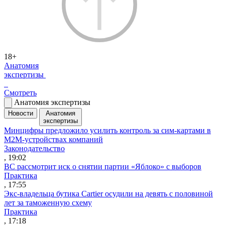
18+
Анатомия
экспертизы
Смотреть
Анатомия экспертизы
Новости
Анатомия
экспертизы
Минцифры предложило усилить контроль за сим-картами в
M2M-устройствах компаний
Законодательство
, 19:02
ВС рассмотрит иск о снятии партии «Яблоко» с выборов
Практика
, 17:55
Экс-владельца бутика Cartier осудили на девять с половиной
лет за таможенную схему
Практика
, 17:18