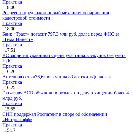
Практика
, 18:06
Росреестр предложил новый механизм оспаривания
кадастровой стоимости
Практика
, 18:00
Банк «Траст» погасит 797,3 млн руб. долга перед ФНС за
«Гема-Инвест»
Практика
, 17:51
ВС запретил уравнивать цены участников закупок без учета
НДС
Практика
, 16:26
Аптечная сеть «36,6» выкупила 83 аптеки «Диалога»
Практика
, 16:25
Экс-главу АСВ объявили в розыск по делу о хищении более 4
млрд руб.
Практика
, 15:55
СИП поддержал Роспатент в споре об обозначении
«Нетдолгофф»
Практика
, 15:17