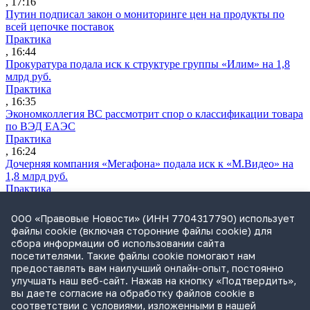
, 17:16
Путин подписал закон о мониторинге цен на продукты по
всей цепочке поставок
Практика
, 16:44
Прокуратура подала иск к структуре группы «Илим» на 1,8
млрд руб.
Практика
, 16:35
Экономколлегия ВС рассмотрит спор о классификации товара
по ВЭД ЕАЭС
Практика
, 16:24
Дочерняя компания «Мегафона» подала иск к «М.Видео» на
1,8 млрд руб.
Практика
, 15:50
СИП проверит отмену патента на систему управления
ООО «Правовые Новости» (ИНН 7704317790) использует
устройствами после возражений «Яндекса»
файлы cookie (включая сторонние файлы cookie) для
Практика
сбора информации об использовании сайта
, 15:17
посетителями. Такие файлы cookie помогают нам
Суды 10 стран рассматривают иски российской «дочки»
предоставлять вам наилучший онлайн-опыт, постоянно
Google о возврате дивидендов
улучшать наш веб-сайт. Нажав на кнопку «Подтвердить»,
Международная практика
вы даете согласие на обработку файлов cookie в
, 14:09
соответствии с условиями, изложенными в нашей