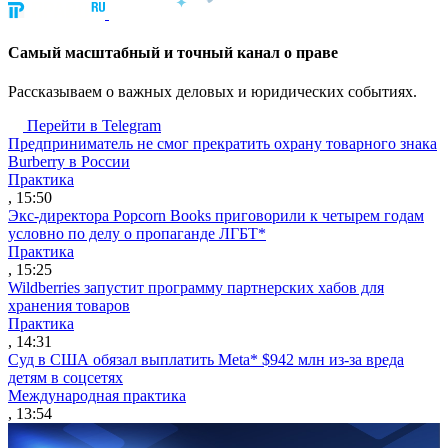
Cамый масштабный и точный канал о праве
Рассказываем о важных деловых и юридических событиях.
Перейти в Telegram
Предприниматель не смог прекратить охрану товарного знака
Burberry в России
Практика
, 15:50
Экс-директора Popcorn Books приговорили к четырем годам
условно по делу о пропаганде ЛГБТ*
Практика
, 15:25
Wildberries запустит программу партнерских хабов для
хранения товаров
Практика
, 14:31
Суд в США обязал выплатить Meta* $942 млн из-за вреда
детям в соцсетях
Международная практика
, 13:54