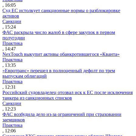
, 16:05
Суд ЕС истолкует санкционные нормы о разблокировке
активов
Санкции
, 15:24
ФАС раскрыла число жалоб в сфере закупок в первом
полугодии
Практика
, 14:47
NexTouch выкупит активы обанкротившегося «Кванта»
Практика
, 13:35
«Евротранс» перешел в полноценный дефолт по трем
выпускам облигаций
Практика
, 12:31
Российский судовладелец отозвал иск к ЕС после исключения
танкера из санкционных списков
Санкции
, 12:23
ФАС возбудила дело из-за ограничений при страховании
заемщиков
Практика
, 12:06