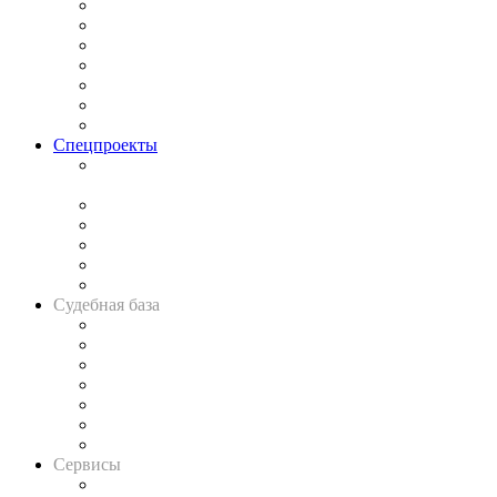
Практика
Законодательство
Процесс
Исследования
Рынок юридических услуг
Юридическое сообщество
Важнейшие правовые темы в прессе
Спецпроекты
Подкаст «В здравом уме
и твёрдой памяти»
Legal Design
Банкротная панорама
Советы для литигаторов
Сговоры на торгах
Авто
Судебная база
Картотека арбитражных дел
Решения арбитражных судов
Календарь рассмотрения арбитражных дел
Досье судей
Информация о судах
RSS лента новостей
Вакансии для юристов
Сервисы
Справочно-правовая система