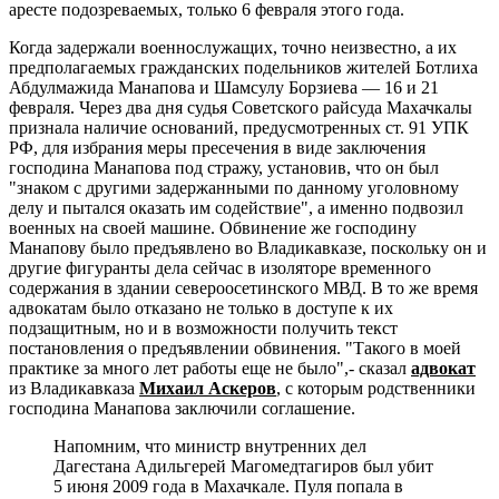
аресте подозреваемых, только 6 февраля этого года.
Когда задержали военнослужащих, точно неизвестно, а их
предполагаемых гражданских подельников жителей Ботлиха
Абдулмажида Манапова и Шамсулу Борзиева — 16 и 21
февраля. Через два дня судья Советского райсуда Махачкалы
признала наличие оснований, предусмотренных ст. 91 УПК
РФ, для избрания меры пресечения в виде заключения
господина Манапова под стражу, установив, что он был
"знаком с другими задержанными по данному уголовному
делу и пытался оказать им содействие", а именно подвозил
военных на своей машине. Обвинение же господину
Манапову было предъявлено во Владикавказе, поскольку он и
другие фигуранты дела сейчас в изоляторе временного
содержания в здании североосетинского МВД. В то же время
адвокатам было отказано не только в доступе к их
подзащитным, но и в возможности получить текст
постановления о предъявлении обвинения. "Такого в моей
практике за много лет работы еще не было",- сказал
адвокат
из Владикавказа
Михаил Аскеров
, с которым родственники
господина Манапова заключили соглашение.
Напомним, что министр внутренних дел
Дагестана Адильгерей Магомедтагиров был убит
5 июня 2009 года в Махачкале. Пуля попала в