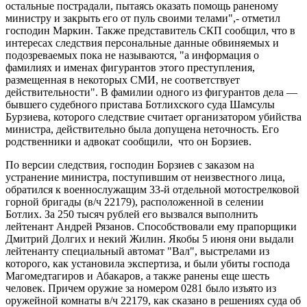
остальные пострадали, пытаясь оказать помощь раненому
министру и закрыть его от пуль своими телами",- отметил
господин Маркин. Также представитель СКП сообщил, что в
интересах следствия персональные данные обвиняемых и
подозреваемых пока не называются, "а информация о
фамилиях и именах фигурантов этого преступления,
размещенная в некоторых СМИ, не соответствует
действительности". В фамилии одного из фигурантов дела —
бывшего судебного пристава Ботлихского суда Шамсулы
Бурзиева, которого следствие считает организатором убийства
министра, действительно была допущена неточность. Его
родственники и адвокат сообщили, что он Борзиев.
По версии следствия, господин Борзиев с заказом на
устранение министра, поступившим от неизвестного лица,
обратился к военнослужащим 33-й отдельной мотострелковой
горной бригады (в/ч 22179), расположенной в селении
Ботлих. За 250 тысяч рублей его вызвался выполнить
лейтенант Андрей Рязанов. Способствовали ему прапорщики
Дмитрий Долгих и некий Жилин. Якобы 5 июня они выдали
лейтенанту специальный автомат "Вал", выстрелами из
которого, как установила экспертиза, и были убиты господа
Магомедтагиров и Абакаров, а также ранены еще шесть
человек. Причем оружие за номером 0281 было изъято из
оружейной комнаты в/ч 22179, как сказано в решениях суда об