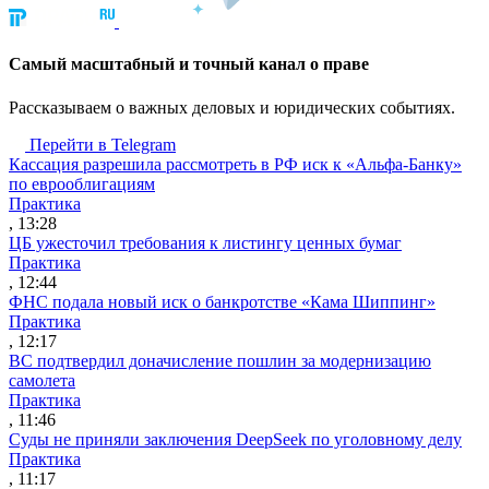
Cамый масштабный и точный канал о праве
Рассказываем о важных деловых и юридических событиях.
Перейти в Telegram
Кассация разрешила рассмотреть в РФ иск к «Альфа-Банку»
по еврооблигациям
Практика
, 13:28
ЦБ ужесточил требования к листингу ценных бумаг
Практика
, 12:44
ФНС подала новый иск о банкротстве «Кама Шиппинг»
Практика
, 12:17
ВС подтвердил доначисление пошлин за модернизацию
самолета
Практика
, 11:46
Суды не приняли заключения DeepSeek по уголовному делу
Практика
, 11:17