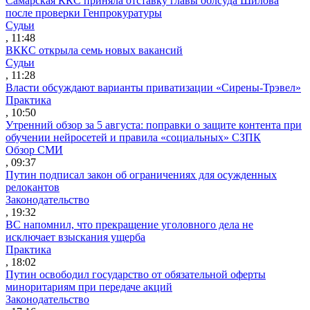
Самарская ККС приняла отставку главы облсуда Шилова
после проверки Генпрокуратуры
Судьи
, 11:48
ВККС открыла семь новых вакансий
Судьи
, 11:28
Власти обсуждают варианты приватизации «Сирены-Трэвел»
Практика
, 10:50
Утренний обзор за 5 августа: поправки о защите контента при
обучении нейросетей и правила «социальных» СЗПК
Обзор СМИ
, 09:37
Путин подписал закон об ограничениях для осужденных
релокантов
Законодательство
, 19:32
ВС напомнил, что прекращение уголовного дела не
исключает взыскания ущерба
Практика
, 18:02
Путин освободил государство от обязательной оферты
миноритариям при передаче акций
Законодательство