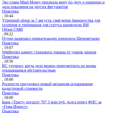
Экс-глава Mind Money признала вину по делу о хищении и
дала показания на других фигурантов
Практика
, 10:44
Утренний обзор за 7 августа: смягчение банкротства для
селлеров и требования для статуса нацмодели ИИ
Обзор СМИ
, 09:22
Путин разрешил приватизацию аэропорта Шереметьево
Практика
, 19:07
Wildberries начнет страховать товары от ударов дронов
Практика
, 18:56
ВС уточнил, когда дело можно пересмотреть по вновь
открывшимся обстоятельствам
Практика
, 18:06
Росреестр предложил новый механизм оспаривания
кадастровой стоимости
Практика
, 18:00
Банк «Траст» погасит 797,3 млн руб. долга перед ФНС за
«Гема-Инвест»
Практика