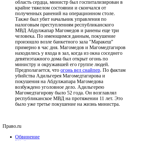
область сердца, министр был госпитализирован в
крайне тяжелом состоянии и скончался от
полученных ранений на операционном столе.
Также был убит начальник управления по
налоговым преступлениям республиканского
МВД Абдулжапар Магомедов и ранены еще три
человека. По имеющимся данным, покушение
произошло возле банкетного зала "Маракеш"
примерно в час дня. Магомедов и Магомедтагиров
находились у входа в зал, когда из окна соседнего
девятиэтажного дома был открыт огонь по
министру и окружавшей его группе людей.
Предполагается, что
огонь вел снайпер
. По фактам
убийства Адильгерея Магомедтагирова и
покушения на Абдулжапара Магомедова
возбуждено уголовное дело. Адильгерею
Магомедтагирову было 52 года. Он возглавлял
республиканское МВД на протяжении 11 лет. Это
было уже третье покушение на жизнь министра.
Право.ru
Обвинение