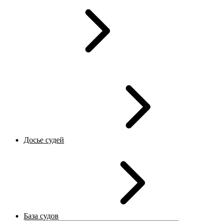
Досье судей
База судов