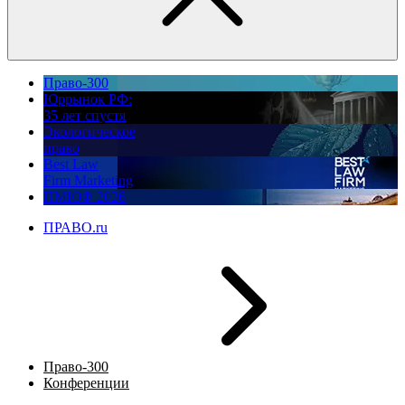
Право-300
Юррынок РФ:
35 лет спустя
Экологическое
право
Best Law
Firm Marketing
ПМЮФ 2026
ПРАВО.ru
Право-300
Конференции