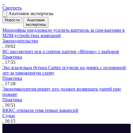
Смотреть
Анатомия экспертизы
Новости
Анатомия
экспертизы
Минцифры предложило усилить контроль за сим-картами в
M2M-устройствах компаний
Законодательство
, 19:02
ВС рассмотрит иск о снятии партии «Яблоко» с выборов
Практика
, 17:55
Экс-владельца бутика Cartier осудили на девять с половиной
лет за таможенную схему
Практика
, 17:18
Экономколлегия решит, кто должен возмещать ущерб при
пожаре
Практика
, 16:51
ВККС открыла семь новых вакансий
Судьи
, 16:15