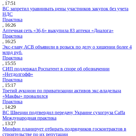
, 17:51
ВС запретил уравнивать цены участников закупок без учета
НДС
Практика
, 16:26
Аптечная сеть «36,6» выкупила 83 аптеки «Диалога»
Практика
, 16:25
Экс-главу АСВ объявили в розыск по делу о хищении более 4
млрд руб.
Практика
, 15:55
СИП поддержал Роспатент в споре об обозначении
«Нетдолгофф»
Практика
, 15:17
Третий аукцион по приватизации активов экс-владельца
«Макфы» провалился
Практика
, 14:29
ВС Швеции подтвердил передачу Украине сухогруза Caffa
Международная практика
, 13:27
Минфин планирует отбирать подрядчиков госконтрактов в
строительстве по их репутации