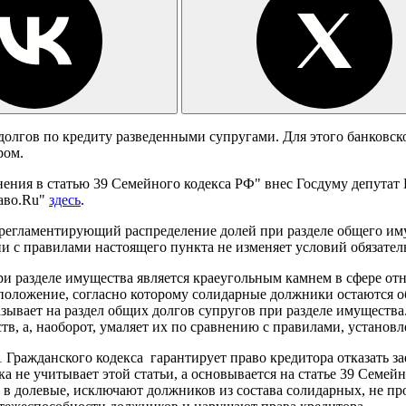
долгов по кредиту разведенными супругами. Для этого банковск
ром.
ения в статью 39 Семейного кодекса РФ" внес Госдуму депутат
аво.Ru"
здесь
.
 регламентирующий распределение долей при разделе общего им
и с правилами настоящего пункта не изменяет условий обязатель
ри разделе имущества является краеугольным камнем в сфере от
положение, согласно которому солидарные должники остаются об
азывает на раздел общих долгов супругов при разделе имущества
тв, а, наоборот, умаляет их по сравнению с правилами, устано
21 Гражданского кодекса гарантирует право кредитора отказать 
не учитывает этой статьи, а основывается на статье 39 Семейн
ва в долевые, исключают должников из состава солидарных, не 