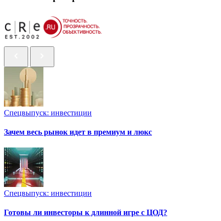
Спецвыпуск: инвестиции
Зачем весь рынок идет в премиум и люкс
Спецвыпуск: инвестиции
Готовы ли инвесторы к длинной игре с ЦОД?