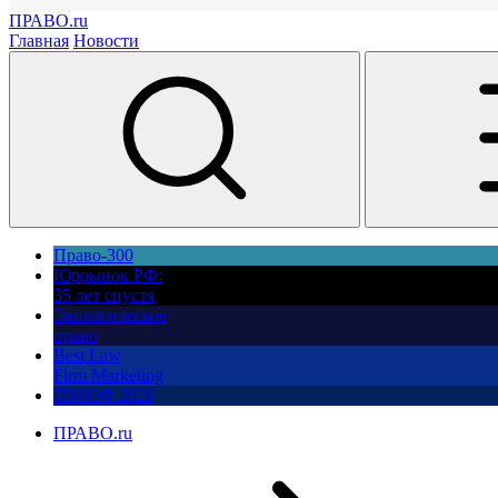
ПРАВО.ru
Главная
Новости
Право-300
Юррынок РФ:
35 лет спустя
Экологическое
право
Best Law
Firm Marketing
ПМЮФ 2026
ПРАВО.ru