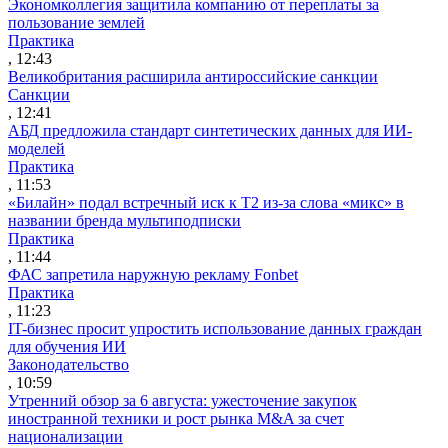
Экономколлегия защитила компанию от переплаты за
пользование землей
Практика
, 12:43
Великобритания расширила антироссийские санкции
Санкции
, 12:41
АБД предложила стандарт синтетических данных для ИИ-
моделей
Практика
, 11:53
«Билайн» подал встречный иск к Т2 из-за слова «микс» в
названии бренда мультиподписки
Практика
, 11:44
ФАС запретила наружную рекламу Fonbet
Практика
, 11:23
IT-бизнес просит упростить использование данных граждан
для обучения ИИ
Законодательство
, 10:59
Утренний обзор за 6 августа: ужесточение закупок
иностранной техники и рост рынка M&A за счет
национализации