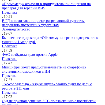
«Промомеду» отказали в принудительной лицензии на
препарат для терапии ВИЧ
Практика
, 19:21
В ГД внесли законопроект, разрешающий туристам
направлять претензии к турагентам
Законодательство
, 19:07
Бывшего гендиректора «Облкоммунэнерго» подозревают в
хищении 1 млрд руб.
Практика
, 17:59
ФАС возбудила дело против Apple
Практика
, 17:43
Минцифры хочет предустанавливать на смартфонах
системных помощников с ИИ
Практика
, 17:33
Экс-совладельца «Азбуки вкуса» заочно судят по делу о
растрате $11 млн
Практика
, 17:02
Суд не признал решение SCC по взысканию с российской