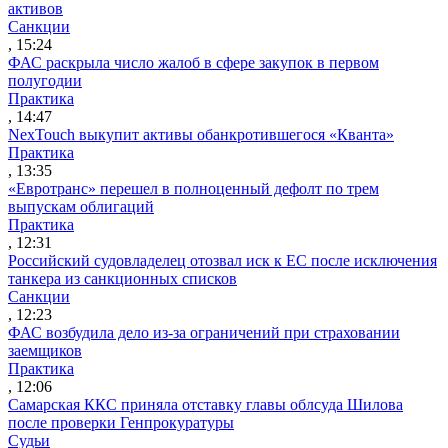
активов
Санкции
, 15:24
ФАС раскрыла число жалоб в сфере закупок в первом
полугодии
Практика
, 14:47
NexTouch выкупит активы обанкротившегося «Кванта»
Практика
, 13:35
«Евротранс» перешел в полноценный дефолт по трем
выпускам облигаций
Практика
, 12:31
Российский судовладелец отозвал иск к ЕС после исключения
танкера из санкционных списков
Санкции
, 12:23
ФАС возбудила дело из-за ограничений при страховании
заемщиков
Практика
, 12:06
Самарская ККС приняла отставку главы облсуда Шилова
после проверки Генпрокуратуры
Судьи