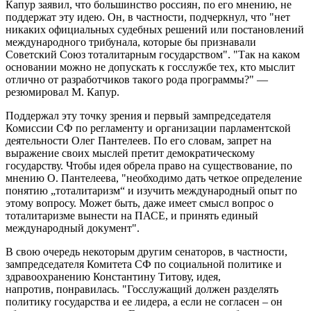
Капур заявил, что большинство россиян, по его мнению, не
поддержат эту идею. Он, в частности, подчеркнул, что "нет
никаких официальных судебных решений или постановлений
международного трибунала, которые бы признавали
Советский Союз тоталитарным государством". "Так на каком
основании можно не допускать к госслужбе тех, кто мыслит
отлично от разработчиков такого рода программы?" —
резюмировал М. Капур.
Поддержал эту точку зрения и первый зампредседателя
Комиссии СФ по регламенту и организации парламентской
деятельности Олег Пантелеев. По его словам, запрет на
выражение своих мыслей претит демократическому
государству. Чтобы идея обрела право на существование, по
мнению О. Пантелеева, "необходимо дать четкое определение
понятию „тоталитаризм“ и изучить международный опыт по
этому вопросу. Может быть, даже имеет смысл вопрос о
тоталитаризме вынести на ПАСЕ, и принять единый
международный документ".
В свою очередь некоторым другим сенаторов, в частности,
зампредседателя Комитета СФ по социальной политике и
здравоохранению Константину Титову, идея,
напротив, понравилась. "Госслужащий должен разделять
политику государства и ее лидера, а если не согласен – он