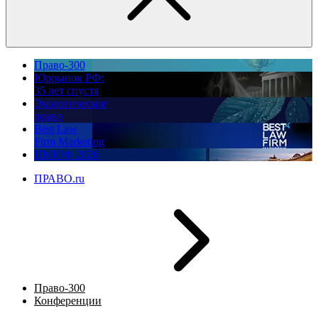
Право-300
Юррынок РФ:
35 лет спустя
Экологическое
право
Best Law
Firm Marketing
ПМЮФ 2026
ПРАВО.ru
Право-300
Конференции