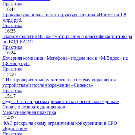
Практика
, 16:44
Прокуратура подала иск к структуре группы «Илим» на 1,8
млрд руб.
Практика
, 16:35
Экономколлегия ВС рассмотрит спор о классификации товара
по ВЭД ЕАЭС
Практика
, 16:24
Дочерняя компания «Мегафона» подала иск к «М.Видео» на
1,8 млрд руб.
Практика
, 15:50
СИП проверит отмену патента на систему управления
устройствами после возражений «Яндекса»
Практика
, 15:17
Суды 10 стран рассматривают иски российской «дочки»
Google о возврате дивидендов
Международная практика
, 14:09
ФАС раскрыла схему ограничения конкуренции в СРО
«Единство»
Практика