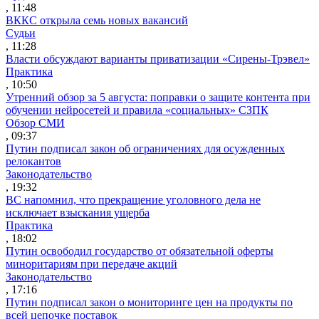
, 11:48
ВККС открыла семь новых вакансий
Судьи
, 11:28
Власти обсуждают варианты приватизации «Сирены-Трэвел»
Практика
, 10:50
Утренний обзор за 5 августа: поправки о защите контента при
обучении нейросетей и правила «социальных» СЗПК
Обзор СМИ
, 09:37
Путин подписал закон об ограничениях для осужденных
релокантов
Законодательство
, 19:32
ВС напомнил, что прекращение уголовного дела не
исключает взыскания ущерба
Практика
, 18:02
Путин освободил государство от обязательной оферты
миноритариям при передаче акций
Законодательство
, 17:16
Путин подписал закон о мониторинге цен на продукты по
всей цепочке поставок