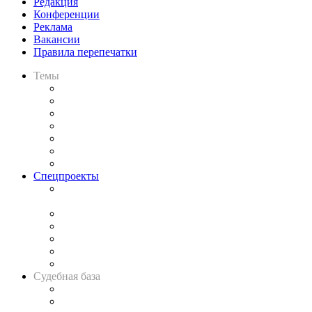
Редакция
Конференции
Реклама
Вакансии
Правила перепечатки
Темы
Практика
Законодательство
Процесс
Исследования
Рынок юридических услуг
Юридическое сообщество
Важнейшие правовые темы в прессе
Спецпроекты
Подкаст «В здравом уме
и твёрдой памяти»
Legal Design
Банкротная панорама
Советы для литигаторов
Сговоры на торгах
Авто
Судебная база
Картотека арбитражных дел
Решения арбитражных судов