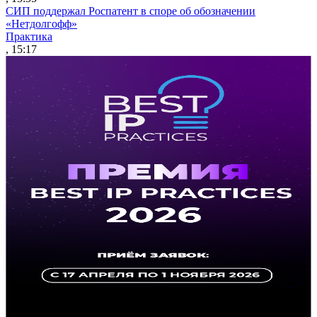
СИП поддержал Роспатент в споре об обозначении
«Нетдолгофф»
Практика
, 15:17