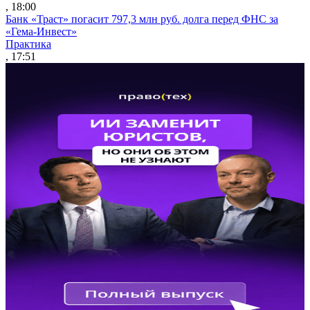
, 18:00
Банк «Траст» погасит 797,3 млн руб. долга перед ФНС за
«Гема-Инвест»
Практика
, 17:51