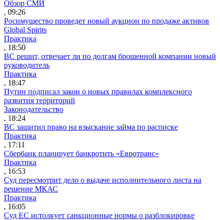
Обзор СМИ
, 09:26
Росимущество проведет новый аукцион по продаже активов
Global Spirits
Практика
, 18:50
ВС решит, отвечает ли по долгам брошенной компании новый
руководитель
Практика
, 18:47
Путин подписал закон о новых правилах комплексного
развития территорий
Законодательство
, 18:24
ВС защитил право на взыскание займа по расписке
Практика
, 17:11
Сбербанк планирует банкротить «Евротранс»
Практика
, 16:53
Суд пересмотрит дело о выдаче исполнительного листа на
решение МКАС
Практика
, 16:05
Суд ЕС истолкует санкционные нормы о разблокировке