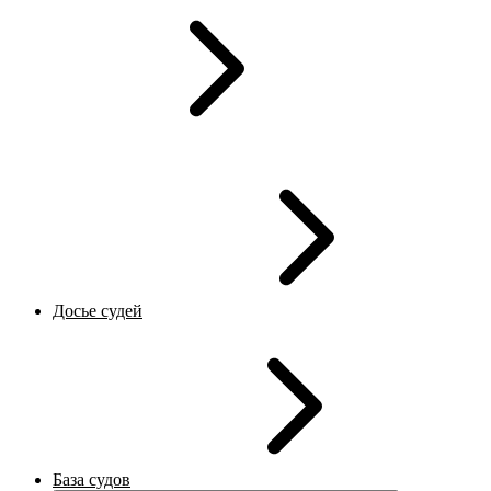
Досье судей
База судов