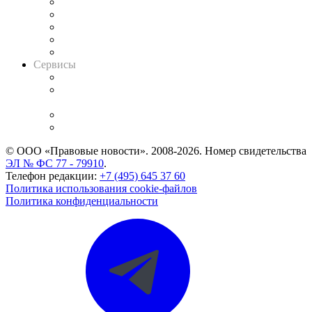
Календарь рассмотрения арбитражных дел
Досье судей
Информация о судах
RSS лента новостей
Вакансии для юристов
Сервисы
Справочно-правовая система
Casebook: мониторинг дел
и компаний
Caselook: поиск и анализ практики
CASE.ONE: управление юридической службой
© ООО «Правовые новости». 2008-2026.
Номер свидетельства
ЭЛ № ФС 77 - 79910
.
Телефон редакции:
+7 (495) 645 37 60
Политика использования cookie-файлов
Политика конфиденциальности