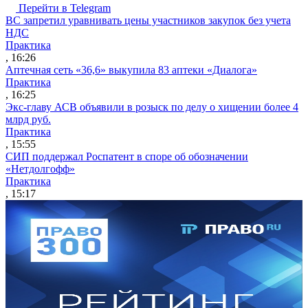
Перейти в Telegram
ВС запретил уравнивать цены участников закупок без учета
НДС
Практика
, 16:26
Аптечная сеть «36,6» выкупила 83 аптеки «Диалога»
Практика
, 16:25
Экс-главу АСВ объявили в розыск по делу о хищении более 4
млрд руб.
Практика
, 15:55
СИП поддержал Роспатент в споре об обозначении
«Нетдолгофф»
Практика
, 15:17