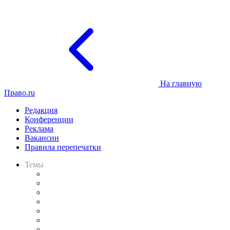
На главную
Право.ru
Редакция
Конференции
Реклама
Вакансии
Правила перепечатки
Темы
Практика
Законодательство
Процесс
Исследования
Рынок юридических услуг
Юридическое сообщество
Важнейшие правовые темы в прессе