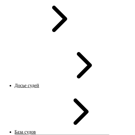
Досье судей
База судов