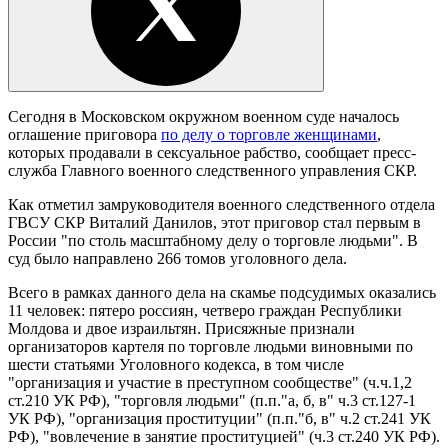
Сегодня в Московском окружном военном суде началось
оглашение приговора
по делу о торговле женщинами
,
которых продавали в сексуальное рабство, сообщает пресс-
служба Главного военного следственного управления СКР.
Как отметил замруководителя военного следственного отдела
ГВСУ СКР Виталий Данилов, этот приговор стал первым в
России "по столь масштабному делу о торговле людьми". В
суд было направлено 266 томов уголовного дела.
Всего в рамках данного дела на скамье подсудимых оказались
11 человек: пятеро россиян, четверо граждан Республики
Молдова и двое израильтян. Присяжные признали
организаторов картеля по торговле людьми виновными по
шести статьями Уголовного кодекса, в том числе
"организация и участие в преступном сообществе" (ч.ч.1,2
ст.210 УК РФ), "торговля людьми" (п.п."а, б, в" ч.3 ст.127-1
УК РФ), "организация проституции" (п.п."б, в" ч.2 ст.241 УК
РФ), "вовлечение в занятие проституцией" (ч.3 ст.240 УК РФ).