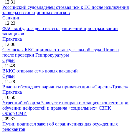
, 12:31
Российский судовладелец отозвал иск к ЕС после исключения
танкера из санкционных списков
Санкции
, 12:23
ФАС возбудила дело из-за ограничений при страховании
заемщиков
Практика
, 12:06
Самарская ККС приняла отставку главы облсуда Шилова
после проверки Генпрокуратуры
Судьи
, 11:48
ВККС открыла семь новых вакансий
Судьи
, 11:28
Власти обсуждают варианты приватизации «Сирены-Трэвел»
Практика
, 10:50
Утренний обзор за 5 августа: поправки о защите контента при
обучении нейросетей и правила «социальных» СЗПК
Обзор СМИ
, 09:37
Путин подписал закон об ограничениях для осужденных
релокантов