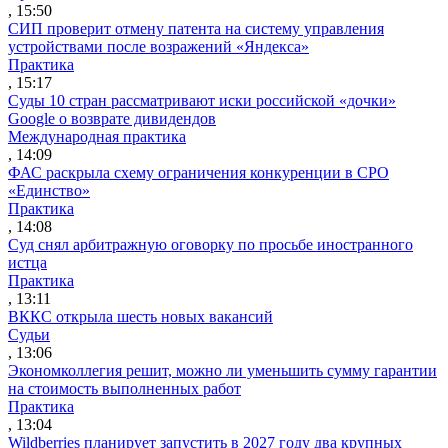
, 15:50
СИП проверит отмену патента на систему управления
устройствами после возражений «Яндекса»
Практика
, 15:17
Суды 10 стран рассматривают иски российской «дочки»
Google о возврате дивидендов
Международная практика
, 14:09
ФАС раскрыла схему ограничения конкуренции в СРО
«Единство»
Практика
, 14:08
Суд снял арбитражную оговорку по просьбе иностранного
истца
Практика
, 13:11
ВККС открыла шесть новых вакансий
Судьи
, 13:06
Экономколлегия решит, можно ли уменьшить сумму гарантии
на стоимость выполненных работ
Практика
, 13:04
Wildberries планирует запустить в 2027 году два крупных