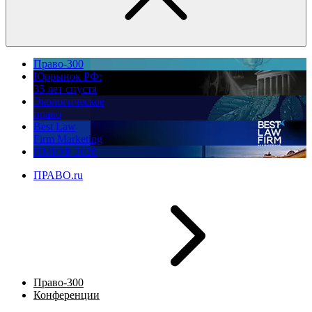
Право-300
Юррынок РФ:
35 лет спустя
Экологическое
право
Best Law
Firm Marketing
ПМЮФ 2026
ПРАВО.ru
Право-300
Конференции