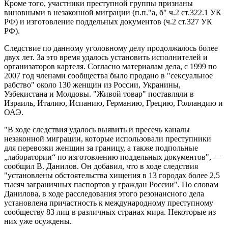
Кроме того, участники преступной группы признаны
виновными в незаконной миграции (п.п."а, б" ч.2 ст.322.1 УК
РФ) и изготовление поддельных документов (ч.2 ст.327 УК
РФ).
Следствие по данному уголовному делу продолжалось более
двух лет. За это время удалось установить исполнителей и
организаторов картеля. Согласно материалам дела, с 1999 по
2007 год членами сообщества было продано в "сексуальное
рабство" около 130 женщин из России, Укранины,
Узбекистана и Молдовы. "Живой товар" поставляли в
Израиль, Италию, Испанию, Германию, Грецию, Голландию и
ОАЭ.
"В ходе следствия удалось выявить и пресечь каналы
незаконной миграции, которые использовали преступники
для перевозки женщин за границу, а также подпольные
„лаборатории“ по изготовлению поддельных документов", —
сообщил В. Данилов. Он добавил, что в ходе следствия
"установлены обстоятельства хищения в 13 городах более 2,5
тысяч заграничных паспортов у граждан России". По словам
Данилова, в ходе расследования этого резонансного дела
установлена причастность к международному преступному
сообществу 83 лиц в различных странах мира. Некоторые из
них уже осуждены.