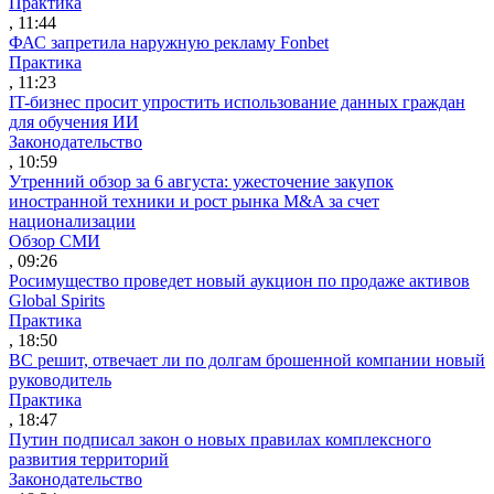
Практика
, 11:44
ФАС запретила наружную рекламу Fonbet
Практика
, 11:23
IT-бизнес просит упростить использование данных граждан
для обучения ИИ
Законодательство
, 10:59
Утренний обзор за 6 августа: ужесточение закупок
иностранной техники и рост рынка M&A за счет
национализации
Обзор СМИ
, 09:26
Росимущество проведет новый аукцион по продаже активов
Global Spirits
Практика
, 18:50
ВС решит, отвечает ли по долгам брошенной компании новый
руководитель
Практика
, 18:47
Путин подписал закон о новых правилах комплексного
развития территорий
Законодательство