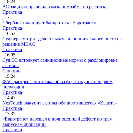
, 18:24
ВС защитил право на взыскание займа по расписке
Практика
, 17:11
Сбербанк планирует банкротить «Евротранс»
Практика
, 16:53
Суд пересмотрит дело о выдаче исполнительного листа на
решение МКАС
Практика
, 16:05
Суд ЕС истолкует санкционные нормы о разблокировке
активов
Санкции
, 15:24
ФАС раскрыла число жалоб в сфере закупок в первом
полугодии
Практика
, 14:47
NexTouch выкупит активы обанкротившегося «Кванта»
Практика
, 13:35
«Евротранс» перешел в полноценный дефолт по трем
выпускам облигаций
Практика