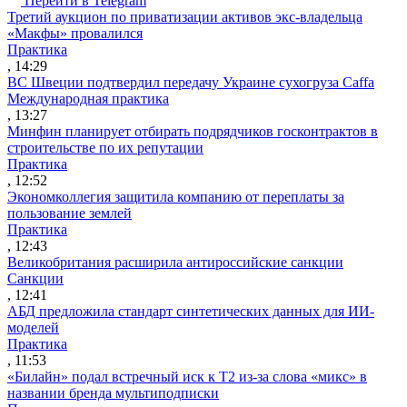
Перейти в Telegram
Третий аукцион по приватизации активов экс-владельца
«Макфы» провалился
Практика
, 14:29
ВС Швеции подтвердил передачу Украине сухогруза Caffa
Международная практика
, 13:27
Минфин планирует отбирать подрядчиков госконтрактов в
строительстве по их репутации
Практика
, 12:52
Экономколлегия защитила компанию от переплаты за
пользование землей
Практика
, 12:43
Великобритания расширила антироссийские санкции
Санкции
, 12:41
АБД предложила стандарт синтетических данных для ИИ-
моделей
Практика
, 11:53
«Билайн» подал встречный иск к Т2 из-за слова «микс» в
названии бренда мультиподписки