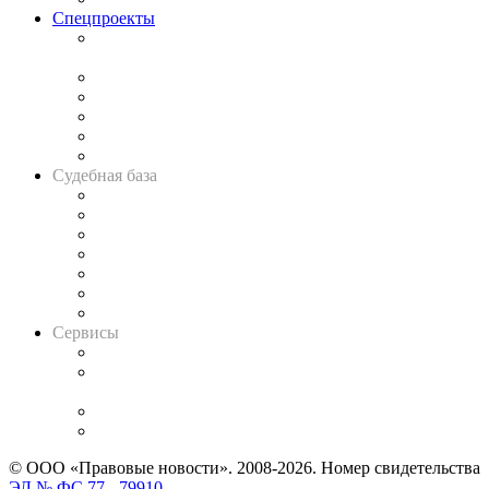
Спецпроекты
Подкаст «В здравом уме
и твёрдой памяти»
Legal Design
Банкротная панорама
Советы для литигаторов
Сговоры на торгах
Авто
Судебная база
Картотека арбитражных дел
Решения арбитражных судов
Календарь рассмотрения арбитражных дел
Досье судей
Информация о судах
RSS лента новостей
Вакансии для юристов
Сервисы
Справочно-правовая система
Casebook: мониторинг дел
и компаний
Caselook: поиск и анализ практики
CASE.ONE: управление юридической службой
© ООО «Правовые новости». 2008-2026.
Номер свидетельства
ЭЛ № ФС 77 - 79910
.