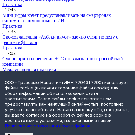
Практика
, 17:43
Минцифры хочет предустанавливать на смартфонах
системных помощников с ИИ
Практика
, 17:33
Экс-совладельца «Азбуки вкуса» заочно судят по делу о
растрате $11 млн
Практика
, 17:02
Суд не признал решение SCC по взысканию с российской
компании
Международная практика
, 17:01
Дроны могут начать применять для фиксации нарушений
ООО «Правовые Новости» (ИНН 7704317790) использует
ПДД
файлы cookie (включая сторонние файлы cookie) для
Практика
сбора информации об использовании сайта
, 15:41
посетителями. Такие файлы cookie помогают нам
Бывшего сенатора Сабадаша приговорили к 12 годам по делу
предоставлять вам наилучший онлайн-опыт, постоянно
о хищении
улучшать наш веб-сайт. Нажав на кнопку «Подтвердить»,
Практика
вы даете согласие на обработку файлов cookie в
, 15:29
соответствии с условиями, изложенными в нашей
Политике использования cookie-файлов
.