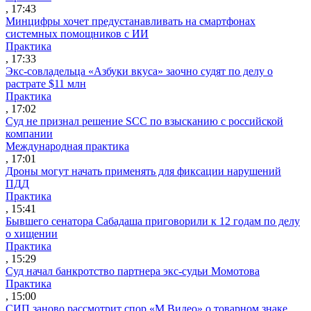
, 17:43
Минцифры хочет предустанавливать на смартфонах
системных помощников с ИИ
Практика
, 17:33
Экс-совладельца «Азбуки вкуса» заочно судят по делу о
растрате $11 млн
Практика
, 17:02
Суд не признал решение SCC по взысканию с российской
компании
Международная практика
, 17:01
Дроны могут начать применять для фиксации нарушений
ПДД
Практика
, 15:41
Бывшего сенатора Сабадаша приговорили к 12 годам по делу
о хищении
Практика
, 15:29
Суд начал банкротство партнера экс-судьи Момотова
Практика
, 15:00
СИП заново рассмотрит спор «М.Видео» о товарном знаке