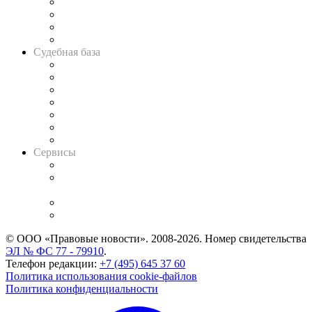
Банкротная панорама
Советы для литигаторов
Сговоры на торгах
Авто
Судебная база
Картотека арбитражных дел
Решения арбитражных судов
Календарь рассмотрения арбитражных дел
Досье судей
Информация о судах
RSS лента новостей
Вакансии для юристов
Сервисы
Справочно-правовая система
Casebook: мониторинг дел
и компаний
Caselook: поиск и анализ практики
CASE.ONE: управление юридической службой
© ООО «Правовые новости». 2008-2026.
Номер свидетельства
ЭЛ № ФС 77 - 79910
.
Телефон редакции:
+7 (495) 645 37 60
Политика использования cookie-файлов
Политика конфиденциальности