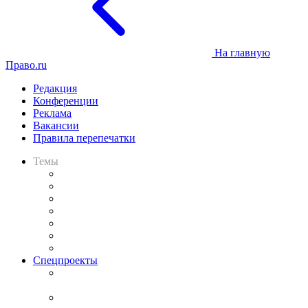
На главную
Право.ru
Редакция
Конференции
Реклама
Вакансии
Правила перепечатки
Темы
Практика
Законодательство
Процесс
Исследования
Рынок юридических услуг
Юридическое сообщество
Важнейшие правовые темы в прессе
Спецпроекты
Подкаст «В здравом уме
и твёрдой памяти»
Legal Design