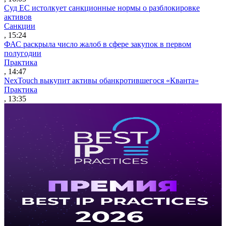
Суд ЕС истолкует санкционные нормы о разблокировке
активов
Санкции
, 15:24
ФАС раскрыла число жалоб в сфере закупок в первом
полугодии
Практика
, 14:47
NexTouch выкупит активы обанкротившегося «Кванта»
Практика
, 13:35