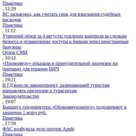
Практика
, 12:29
ВС разъяснил, как считать срок для взыскания судебных
расходов
Практика
, 11:12
Утренний обзор за 4 августа: усиление контроля за сделкам
бизнеса и ограничение доступа к банкам через иностранные
браузеры
Обзор СМИ
, 10:12
«Промомеду» отказали в принудительной лицензии на
препарат для терапии ВИЧ
Практика
, 19:21
В ГД внесли законопроект, разрешающий туристам
направлять претензии к турагентам
Законодательство
, 19:07
Бывшего гендиректора «Облкоммунэнерго» подозревают в
хищении 1 млрд руб.
Практика
, 17:59
ФАС возбудила дело против Apple
Практика