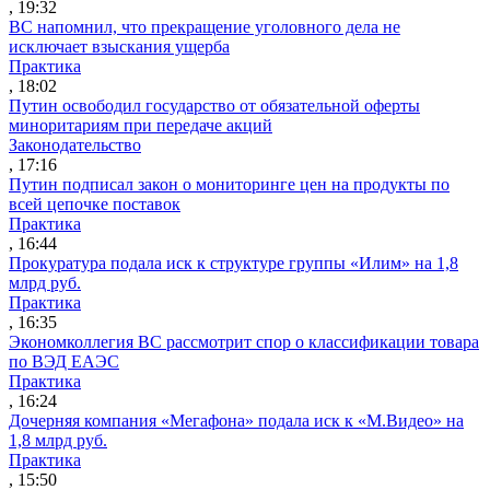
, 19:32
ВС напомнил, что прекращение уголовного дела не
исключает взыскания ущерба
Практика
, 18:02
Путин освободил государство от обязательной оферты
миноритариям при передаче акций
Законодательство
, 17:16
Путин подписал закон о мониторинге цен на продукты по
всей цепочке поставок
Практика
, 16:44
Прокуратура подала иск к структуре группы «Илим» на 1,8
млрд руб.
Практика
, 16:35
Экономколлегия ВС рассмотрит спор о классификации товара
по ВЭД ЕАЭС
Практика
, 16:24
Дочерняя компания «Мегафона» подала иск к «М.Видео» на
1,8 млрд руб.
Практика
, 15:50