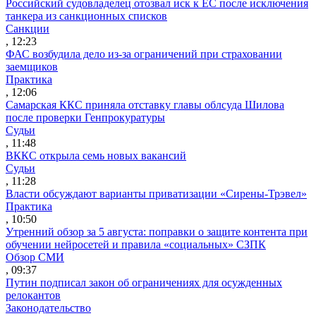
Российский судовладелец отозвал иск к ЕС после исключения
танкера из санкционных списков
Санкции
, 12:23
ФАС возбудила дело из-за ограничений при страховании
заемщиков
Практика
, 12:06
Самарская ККС приняла отставку главы облсуда Шилова
после проверки Генпрокуратуры
Судьи
, 11:48
ВККС открыла семь новых вакансий
Судьи
, 11:28
Власти обсуждают варианты приватизации «Сирены-Трэвел»
Практика
, 10:50
Утренний обзор за 5 августа: поправки о защите контента при
обучении нейросетей и правила «социальных» СЗПК
Обзор СМИ
, 09:37
Путин подписал закон об ограничениях для осужденных
релокантов
Законодательство