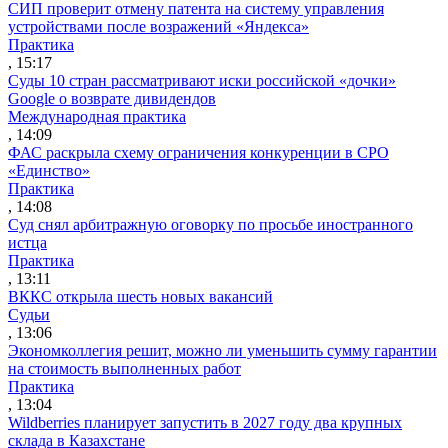
СИП проверит отмену патента на систему управления
устройствами после возражений «Яндекса»
Практика
, 15:17
Суды 10 стран рассматривают иски российской «дочки»
Google о возврате дивидендов
Международная практика
, 14:09
ФАС раскрыла схему ограничения конкуренции в СРО
«Единство»
Практика
, 14:08
Суд снял арбитражную оговорку по просьбе иностранного
истца
Практика
, 13:11
ВККС открыла шесть новых вакансий
Судьи
, 13:06
Экономколлегия решит, можно ли уменьшить сумму гарантии
на стоимость выполненных работ
Практика
, 13:04
Wildberries планирует запустить в 2027 году два крупных
склада в Казахстане