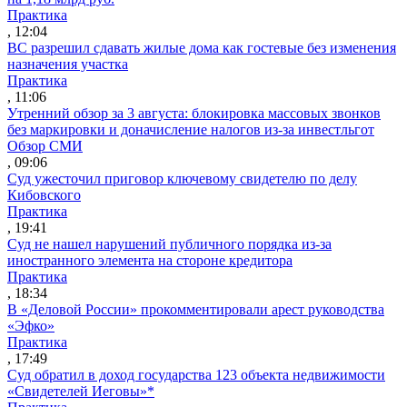
Практика
, 12:04
ВС разрешил сдавать жилые дома как гостевые без изменения
назначения участка
Практика
, 11:06
Утренний обзор за 3 августа: блокировка массовых звонков
без маркировки и доначисление налогов из-за инвестльгот
Обзор СМИ
, 09:06
Суд ужесточил приговор ключевому свидетелю по делу
Кибовского
Практика
, 19:41
Суд не нашел нарушений публичного порядка из-за
иностранного элемента на стороне кредитора
Практика
, 18:34
В «Деловой России» прокомментировали арест руководства
«Эфко»
Практика
, 17:49
Суд обратил в доход государства 123 объекта недвижимости
«Свидетелей Иеговы»*