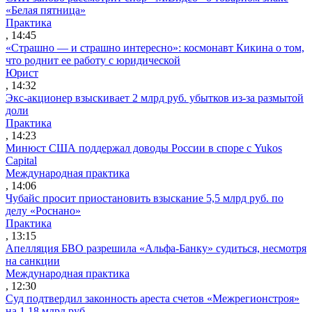
«Белая пятница»
Практика
, 14:45
«Страшно — и страшно интересно»: космонавт Кикина о том,
что роднит ее работу с юридической
Юрист
, 14:32
Экс-акционер взыскивает 2 млрд руб. убытков из-за размытой
доли
Практика
, 14:23
Минюст США поддержал доводы России в споре с Yukos
Capital
Международная практика
, 14:06
Чубайс просит приостановить взыскание 5,5 млрд руб. по
делу «Роснано»
Практика
, 13:15
Апелляция БВО разрешила «Альфа-Банку» судиться, несмотря
на санкции
Международная практика
, 12:30
Суд подтвердил законность ареста счетов «Межрегионстроя»
на 1,18 млрд руб.