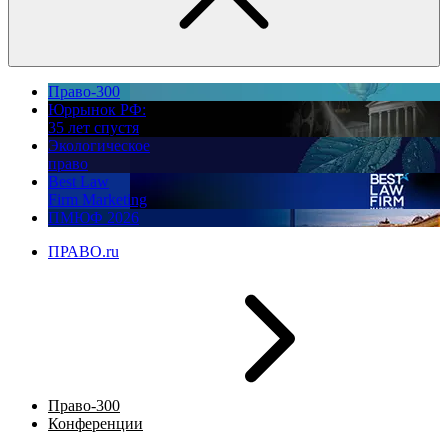
Право-300
Юррынок РФ:
35 лет спустя
Экологическое
право
Best Law
Firm Marketing
ПМЮФ 2026
ПРАВО.ru
Право-300
Конференции