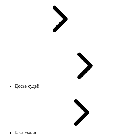
Досье судей
База судов