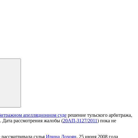
битражном апелляционном суде
решение тульского арбитража,
. Дата рассмотрения жалобы (
20АП-3127/2011
) пока не
е рассматривала судья
Ирина Дохоян
, 25 июня 2008 года