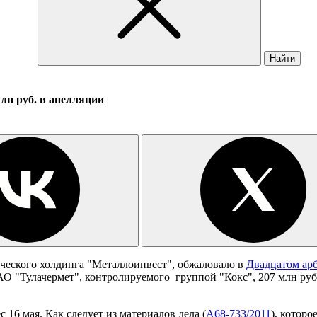
Найти
лн руб. в апелляции
ческого холдинга "Металлоинвест", обжаловало в
Двадцатом ар
АО "Тулачермет", контролируемого группой "Кокс", 207 млн руб
 16 мая. Как следует из материалов дела (
А68-733/2011
), которо