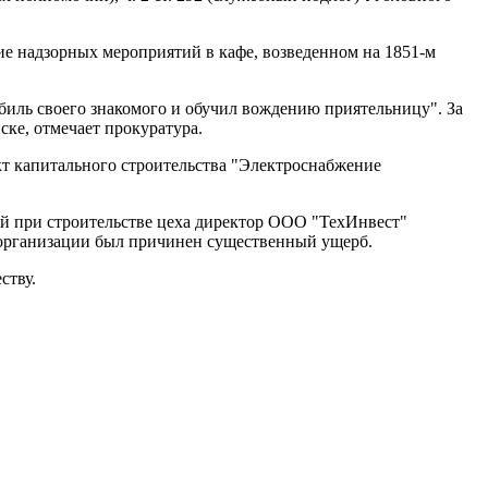
ние надзорных мероприятий в кафе, возведенном на 1851-м
биль своего знакомого и обучил вождению приятельницу". За
ске, отмечает прокуратура.
кт капитального строительства "Электроснабжение
й при строительстве цеха директор ООО "ТехИнвест"
м организации был причинен существенный ущерб.
ству.