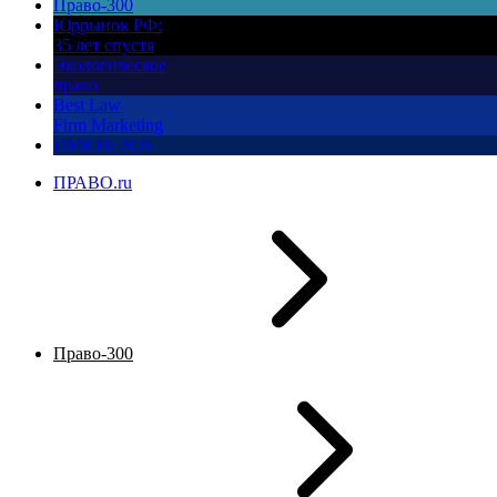
Право-300
Юррынок РФ:
35 лет спустя
Экологическое
право
Best Law
Firm Marketing
ПМЮФ 2026
ПРАВО.ru
Право-300