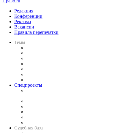
Право.ru
Редакция
Конференции
Реклама
Вакансии
Правила перепечатки
Темы
Практика
Законодательство
Процесс
Исследования
Рынок юридических услуг
Юридическое сообщество
Важнейшие правовые темы в прессе
Спецпроекты
Подкаст «В здравом уме
и твёрдой памяти»
Legal Design
Банкротная панорама
Советы для литигаторов
Сговоры на торгах
Авто
Судебная база