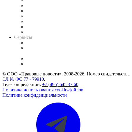
Картотека арбитражных дел
Решения арбитражных судов
Календарь рассмотрения арбитражных дел
Досье судей
Информация о судах
RSS лента новостей
Вакансии для юристов
Сервисы
Справочно-правовая система
Casebook: мониторинг дел
и компаний
Caselook: поиск и анализ практики
CASE.ONE: управление юридической службой
© ООО «Правовые новости». 2008-2026.
Номер свидетельства
ЭЛ № ФС 77 - 79910
.
Телефон редакции:
+7 (495) 645 37 60
Политика использования cookie-файлов
Политика конфиденциальности