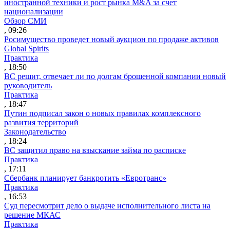
иностранной техники и рост рынка M&A за счет
национализации
Обзор СМИ
, 09:26
Росимущество проведет новый аукцион по продаже активов
Global Spirits
Практика
, 18:50
ВС решит, отвечает ли по долгам брошенной компании новый
руководитель
Практика
, 18:47
Путин подписал закон о новых правилах комплексного
развития территорий
Законодательство
, 18:24
ВС защитил право на взыскание займа по расписке
Практика
, 17:11
Сбербанк планирует банкротить «Евротранс»
Практика
, 16:53
Суд пересмотрит дело о выдаче исполнительного листа на
решение МКАС
Практика