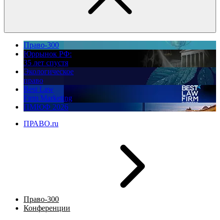
Право-300
Юррынок РФ:
35 лет спустя
Экологическое
право
Best Law
Firm Marketing
ПМЮФ 2026
ПРАВО.ru
Право-300
Конференции