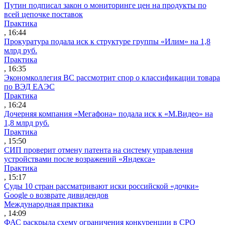
Путин подписал закон о мониторинге цен на продукты по
всей цепочке поставок
Практика
, 16:44
Прокуратура подала иск к структуре группы «Илим» на 1,8
млрд руб.
Практика
, 16:35
Экономколлегия ВС рассмотрит спор о классификации товара
по ВЭД ЕАЭС
Практика
, 16:24
Дочерняя компания «Мегафона» подала иск к «М.Видео» на
1,8 млрд руб.
Практика
, 15:50
СИП проверит отмену патента на систему управления
устройствами после возражений «Яндекса»
Практика
, 15:17
Суды 10 стран рассматривают иски российской «дочки»
Google о возврате дивидендов
Международная практика
, 14:09
ФАС раскрыла схему ограничения конкуренции в СРО