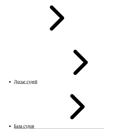
Досье судей
База судов