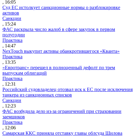
, 16:05
Суд ЕС истолкует санкционные нормы о разблокировке
активов
Санкции
, 15:24
ФАС раскрыла число жалоб в сфере закупок в первом
полугодии
Практика
, 14:47
NexTouch выкупит активы обанкротившегося «Кванта»
Практика
, 13:35
«Евротранс» перешел в полноценный дефолт по трем
выпускам облигаций
Практика
, 12:31
Российский судовладелец отозвал иск к ЕС после исключения
танкера из санкционных списков
Санкции
, 12:23
ФАС возбудила дело из-за ограничений при страховании
заемщиков
Практика
, 12:06
Самарская ККС приняла отставку главы облсуда Шилова