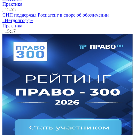
Практика
, 15:55
СИП поддержал Роспатент в споре об обозначении
«Нетдолгофф»
Практика
, 15:17