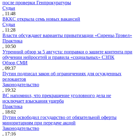
после проверки Генпрокуратуры
Судьи
, 11:48
ВККС открыла семь новых вакансий
Судьи
, 11:28
Власти обсуждают варианты приватизации «Сирены-Трэвел»
Практика
, 10:50
Утренний обзор за 5 августа: поправки о защите контента при
обучении нейросетей и правила «социальных» СЗПК
Обзор СМИ
, 09:37
Путин подписал закон об ограничениях для осужденных
релокантов
Законодательство
, 19:32
ВС напомнил, что прекращение уголовного дела не
исключает взыскания ущерба
Практика
, 18:02
Путин освободил государство от обязательной оферты
миноритариям при передаче акций
Законодательство
, 17:16