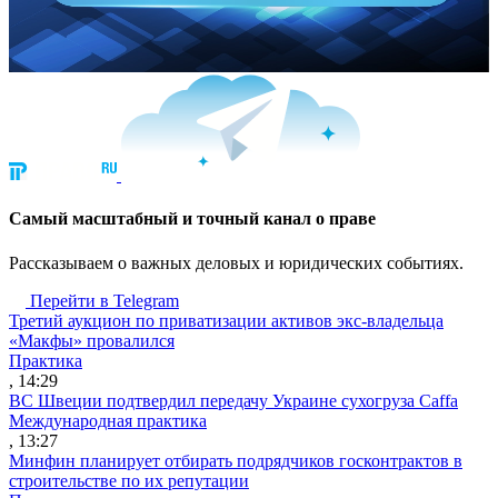
Cамый масштабный и точный канал о праве
Рассказываем о важных деловых и юридических событиях.
Перейти в Telegram
Третий аукцион по приватизации активов экс-владельца
«Макфы» провалился
Практика
, 14:29
ВС Швеции подтвердил передачу Украине сухогруза Caffa
Международная практика
, 13:27
Минфин планирует отбирать подрядчиков госконтрактов в
строительстве по их репутации