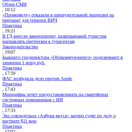
Обзор СМИ
, 10:12
«Промомеду» отказали в принудительной лицензии на
препарат для терапии ВИЧ
Практика
, 19:21
В ГД внесли законопроект, разрешающий туристам
направлять претензии к турагентам
Законодательство
, 19:07
Бывшего гендиректора «Облкоммунэнерго» подозревают в
хищении 1 млрд руб.
Практика
, 17:59
ФАС возбудила дело против Apple
Практика
, 17:43
Минцифры хочет предустанавливать на смартфонах
системных помощников с ИИ
Практика
, 17:33
Экс-совладельца «Азбуки вкуса» заочно судят по делу о
растрате $11 млн
Практика
, 17:02