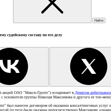
Найти
у судейскому составу по его делу
 акций ОАО "Макси-Групп") оспаривает в
Девятом арбитражно
и с основателя группы Николая Максимова и другого ее топ-мен
рупп" был нанесен договором об оказании консалтинговых услуг 
угой (услуги были оказаны непосредственно Максимову, однако