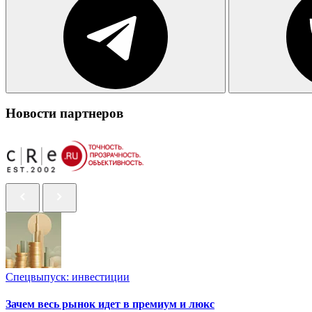
Новости партнеров
Спецвыпуск: инвестиции
Зачем весь рынок идет в премиум и люкс