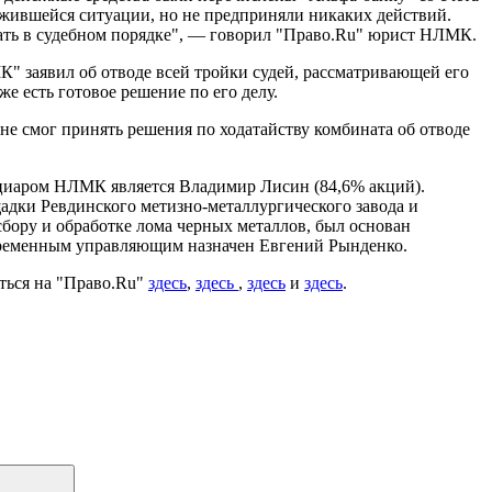
ожившейся ситуации, но не предприняли никаких действий.
кать в судебном порядке", — говорил "Право.Ru" юрист НЛМК.
К" заявил об отводе всей тройки судей, рассматривающей его
 есть готовое решение по его делу.
д не смог принять решения по ходатайству комбината об отводе
циаром НЛМК является Владимир Лисин (84,6% акций).
дки Ревдинского метизно-металлургического завода и
сбору и обработке лома черных металлов, был основан
ременным управляющим назначен Евгений Рынденко.
ться на "Право.Ru"
здесь
,
здесь
,
здесь
и
здесь
.