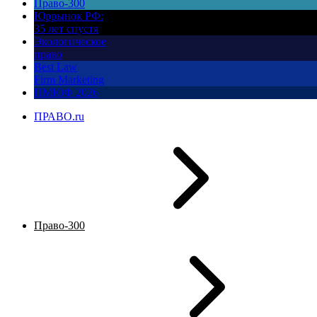
Право-300
Юррынок РФ:
35 лет спустя
Экологическое
право
Best Law
Firm Marketing
ПМЮФ 2026
ПРАВО.ru
Право-300