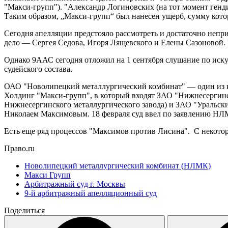
"Макси-групп"). "Александр Логиновских (на тот момент генд
Таким образом, „Макси-групп“ был нанесен ущерб, сумму кот
Сегодня апелляции предстояло рассмотреть и достаточно непр
дело — Сергея Седова, Игоря Лящевского и Елены Сазоновой. П
Однако 9ААС сегодня отложил на 1 сентября слушание по иску
судейского состава.
ОАО "Новолипецкий металлургический комбинат" — один из 
Холдинг "Макси-групп", в который входят ЗАО "Нижнесергинс
Нижнесергинского металлургического завода) и ЗАО "Уральски
Николаем Максимовым. 18 февраля суд ввел по заявлению Н
Есть еще ряд процессов "Максимов против Лисина". С некотор
Право.ru
Новолипецкий металлургический комбинат (НЛМК)
Макси Групп
Арбитражный суд г. Москвы
9-й арбитражный апелляционный суд
Поделиться