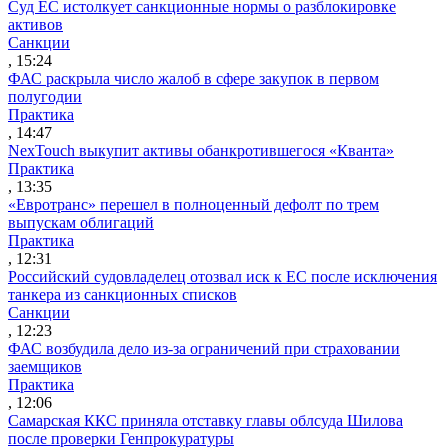
Суд ЕС истолкует санкционные нормы о разблокировке
активов
Санкции
, 15:24
ФАС раскрыла число жалоб в сфере закупок в первом
полугодии
Практика
, 14:47
NexTouch выкупит активы обанкротившегося «Кванта»
Практика
, 13:35
«Евротранс» перешел в полноценный дефолт по трем
выпускам облигаций
Практика
, 12:31
Российский судовладелец отозвал иск к ЕС после исключения
танкера из санкционных списков
Санкции
, 12:23
ФАС возбудила дело из-за ограничений при страховании
заемщиков
Практика
, 12:06
Самарская ККС приняла отставку главы облсуда Шилова
после проверки Генпрокуратуры