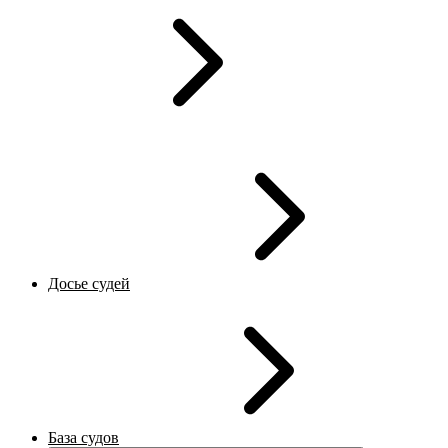
Досье судей
База судов