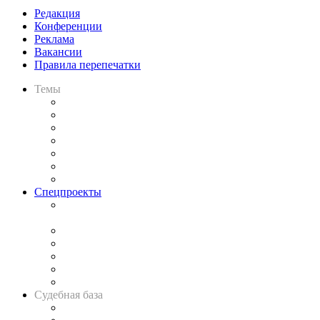
Редакция
Конференции
Реклама
Вакансии
Правила перепечатки
Темы
Практика
Законодательство
Процесс
Исследования
Рынок юридических услуг
Юридическое сообщество
Важнейшие правовые темы в прессе
Спецпроекты
Подкаст «В здравом уме
и твёрдой памяти»
Legal Design
Банкротная панорама
Советы для литигаторов
Сговоры на торгах
Авто
Судебная база
Картотека арбитражных дел