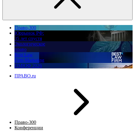
Право-300
Юррынок РФ:
35 лет спустя
Экологическое
право
Best Law
Firm Marketing
ПМЮФ 2026
ПРАВО.ru
Право-300
Конференции