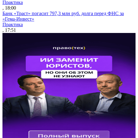
Практика
, 18:00
Банк «Траст» погасит 797,3 млн руб. долга перед ФНС за
«Гема-Инвест»
Практика
, 17:51