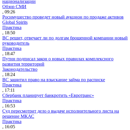
национализации
Обзор СМИ
, 09:26
Росимущество проведет новый аукцион по продаже активов
Global Spirits
Практика
, 18:50
ВС решит, отвечает ли по долгам брошенной компании новый
руководитель
Практика
, 18:47
Путин подписал закон о новых правилах комплексного
развития территорий
Законодательство
, 18:24
ВС защитил право на взыскание займа по расписке
Практика
, 17:11
Сбербанк планирует банкротить «Евротранс»
Практика
, 16:53
Суд пересмотрит дело о выдаче исполнительного листа на
решение МКАС
Практика
, 16:05