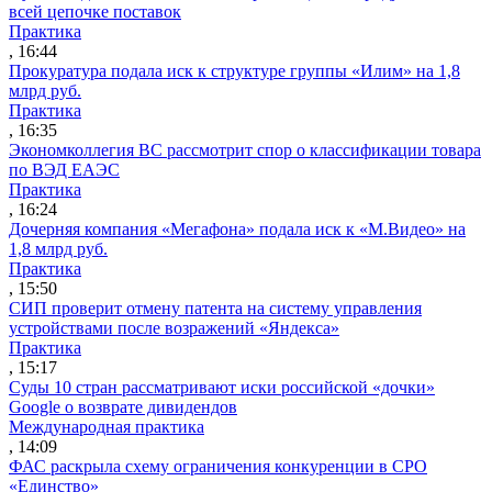
всей цепочке поставок
Практика
, 16:44
Прокуратура подала иск к структуре группы «Илим» на 1,8
млрд руб.
Практика
, 16:35
Экономколлегия ВС рассмотрит спор о классификации товара
по ВЭД ЕАЭС
Практика
, 16:24
Дочерняя компания «Мегафона» подала иск к «М.Видео» на
1,8 млрд руб.
Практика
, 15:50
СИП проверит отмену патента на систему управления
устройствами после возражений «Яндекса»
Практика
, 15:17
Суды 10 стран рассматривают иски российской «дочки»
Google о возврате дивидендов
Международная практика
, 14:09
ФАС раскрыла схему ограничения конкуренции в СРО
«Единство»