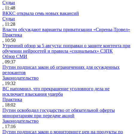
Судьи
, 11:48
ВККС открыла семь новых вакансий
Судьи
, 11:28
Власти обсуждают варианты приватизации «Сирены-Трэвел»
Практика
, 10:50
Утренний обзор за 5 августа: поправки о защите контента при
обучении нейросетей и правила «социальных» СЗПК
Обзор СМИ
, 09:37
Путин подписал закон об ограничениях для осужденных
релокантов
Законодательство
, 19:32
ВС напомнил, что прекращение уголовного дела не
исключает взыскания ущерба
Практика
, 18:02
Путин освободил государство от обязательной оферты
миноритариям при передаче акций
Законодательство
, 17:16
Путин подписал закон о мониторинге цен на продукты по