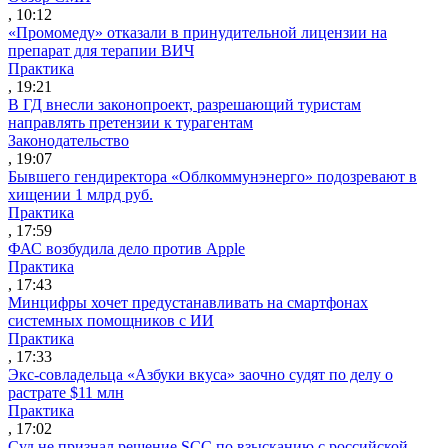
, 10:12
«Промомеду» отказали в принудительной лицензии на
препарат для терапии ВИЧ
Практика
, 19:21
В ГД внесли законопроект, разрешающий туристам
направлять претензии к турагентам
Законодательство
, 19:07
Бывшего гендиректора «Облкоммунэнерго» подозревают в
хищении 1 млрд руб.
Практика
, 17:59
ФАС возбудила дело против Apple
Практика
, 17:43
Минцифры хочет предустанавливать на смартфонах
системных помощников с ИИ
Практика
, 17:33
Экс-совладельца «Азбуки вкуса» заочно судят по делу о
растрате $11 млн
Практика
, 17:02
Суд не признал решение SCC по взысканию с российской