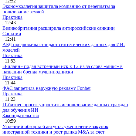
, 12:52
Экономколлегия защитила компанию от переплаты за
пользование землей
Практика
, 12:43
Великобритания расширила антироссийские санкции
Санкции
, 12:41
АБД предложила стандарт синтетических данных для ИИ-
моделей
Практика
, 11:53
«Билайн» подал встречный иск к Т2 из-за слова «микс» в
названии бренда мультиподписки
Практика
, 11:44
ФАС запретила наружную рекламу Fonbet
Практика
, 11:23
IT-бизнес просит упростить использование данных граждан
для обучения ИИ
Законодательство
, 10:59
Утренний обзор за 6 августа: ужесточение закупок
иностранной техники и рост рынка M&A за счет