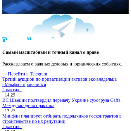
Cамый масштабный и точный канал о праве
Рассказываем о важных деловых и юридических событиях.
Перейти в Telegram
Третий аукцион по приватизации активов экс-владельца
«Макфы» провалился
Практика
, 14:29
ВС Швеции подтвердил передачу Украине сухогруза Caffa
Международная практика
, 13:27
Минфин планирует отбирать подрядчиков госконтрактов в
строительстве по их репутации
Практика