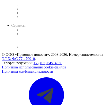
Решения арбитражных судов
Календарь рассмотрения арбитражных дел
Досье судей
Информация о судах
RSS лента новостей
Вакансии для юристов
Сервисы
Справочно-правовая система
Casebook: мониторинг дел
и компаний
Caselook: поиск и анализ практики
CASE.ONE: управление юридической службой
© ООО «Правовые новости». 2008-2026.
Номер свидетельства
ЭЛ № ФС 77 - 79910
.
Телефон редакции:
+7 (495) 645 37 60
Политика использования cookie-файлов
Политика конфиденциальности