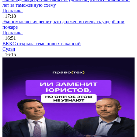
лет за таможенную схему
Практика
, 17:18
Экономколлегия решит, кто должен возмещать ущерб при
пожаре
Практика
, 16:51
ВККС открыла семь новых вакансий
Судьи
, 16:15