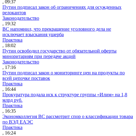
, 09:37
Путин подписал закон об ограничениях для осужденных
релокантов
Законодательство
, 19:32
ВС напомнил, что прекращение уголовного дела не
исключает взыскания ущерба
Практика
, 18:02
Путин освободил государство от обязательной оферты
миноритариям при передаче акций
Законодательство
, 17:16
Путин подписал закон о мониторинге цен на продукты по
всей цепочке поставок
Практика
, 16:44
Прокуратура подала иск к структуре группы «Илим» на 1,8
млрд руб.
Практика
, 16:35
Экономколлегия ВС рассмотрит спор о классификации товара
по ВЭД ЕАЭС
Практика
, 16:24