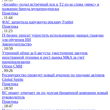
«Билайн» подал встречный иск к Т2 из-за слова «микс» в
названии бренда мультиподписки
Практика
, 11:44
ФАС запретила наружную рекламу Fonbet
Практика
, 11:23
IT-бизнес просит упростить использование данных граждан
для обучения ИИ
Законодательство
, 10:59
Утренний обзор за 6 августа: ужесточение закупок
иностранной техники и рост рынка M&A за счет
национализации
Обзор СМИ
, 09:26
Росимущество проведет новый аукцион по продаже активов
Global Spirits
Практика
, 18:50
ВС решит, отвечает ли по долгам брошенной компании новый
руководитель
Практика
, 18:47