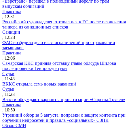
«Евротранс» перешел в полноценный дефолт по трем
выпускам облигаций
Практика
, 12:31
Российский судовладелец отозвал иск к ЕС после исключения
танкера из санкционных списков
Санкции
, 12:23
ФАС возбудила дело из-за ограничений при страховании
заемщиков
Практика
, 12:06
Самарская ККС приняла отставку главы облсуда Шилова
после проверки Генпрокуратуры
Судьи
, 11:48
ВККС открыла семь новых вакансий
Судьи
, 11:28
Власти обсуждают варианты приватизации «Сирены-Трэвел»
Практика
, 10:50
Утренний обзор за 5 августа: поправки о защите контента при
обучении нейросетей и правила «социальных» СЗПК
Обзор СМИ