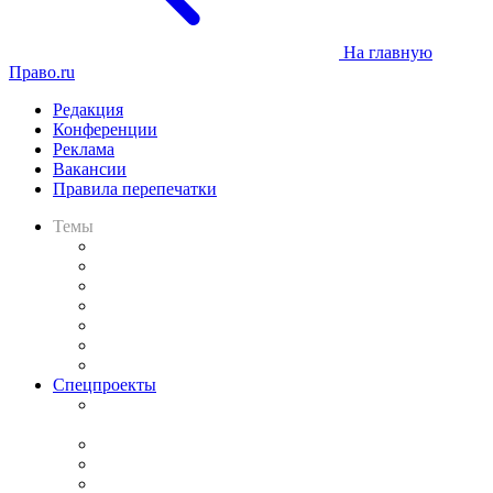
На главную
Право.ru
Редакция
Конференции
Реклама
Вакансии
Правила перепечатки
Темы
Практика
Законодательство
Процесс
Исследования
Рынок юридических услуг
Юридическое сообщество
Важнейшие правовые темы в прессе
Спецпроекты
Подкаст «В здравом уме
и твёрдой памяти»
Legal Design
Банкротная панорама
Советы для литигаторов