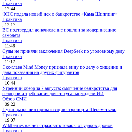
Практика
, 12:44
ФНС подала новый иск о банкротстве «Кама Шиппинг»
Практика
, 12:17
ВС подтвердил доначисление пошлин за модернизацию
самолета
Практика
, 11:46
Суды не приняли заключения DeepSeek по уголовному делу
Практика
, 11:17
Экс-глава Mind Money признала вину по делу о хищении и
дала показания на других фигурантов
Практика
, 10:44
Утренний обзор за 7 августа: смягчение банкротства для
селлеров и требования для статуса нацмодели ИИ
Обзор СМИ
, 09:22
Путин разрешил приватизацию аэропорта Шереметьево
Практика
, 19:07
Wildberries начнет страховать товары от ударов дронов
Практика