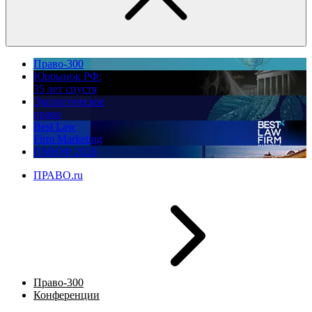
Право-300
Юррынок РФ:
35 лет спустя
Экологическое
право
Best Law
Firm Marketing
ПМЮФ 2026
ПРАВО.ru
Право-300
Конференции