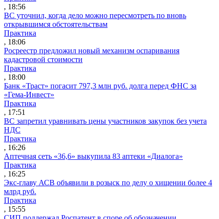
, 18:56
ВС уточнил, когда дело можно пересмотреть по вновь
открывшимся обстоятельствам
Практика
, 18:06
Росреестр предложил новый механизм оспаривания
кадастровой стоимости
Практика
, 18:00
Банк «Траст» погасит 797,3 млн руб. долга перед ФНС за
«Гема-Инвест»
Практика
, 17:51
ВС запретил уравнивать цены участников закупок без учета
НДС
Практика
, 16:26
Аптечная сеть «36,6» выкупила 83 аптеки «Диалога»
Практика
, 16:25
Экс-главу АСВ объявили в розыск по делу о хищении более 4
млрд руб.
Практика
, 15:55
СИП поддержал Роспатент в споре об обозначении