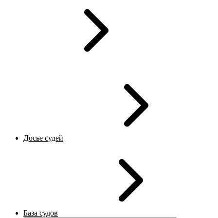
Досье судей
База судов