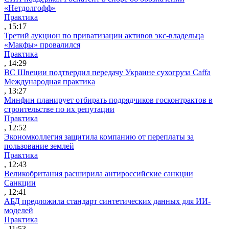
«Нетдолгофф»
Практика
, 15:17
Третий аукцион по приватизации активов экс-владельца
«Макфы» провалился
Практика
, 14:29
ВС Швеции подтвердил передачу Украине сухогруза Caffa
Международная практика
, 13:27
Минфин планирует отбирать подрядчиков госконтрактов в
строительстве по их репутации
Практика
, 12:52
Экономколлегия защитила компанию от переплаты за
пользование землей
Практика
, 12:43
Великобритания расширила антироссийские санкции
Санкции
, 12:41
АБД предложила стандарт синтетических данных для ИИ-
моделей
Практика
, 11:53