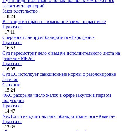
Путин подписал закон о новых правилах комплексного
развития территорий
Законодательство
, 18:24
ВС защитил право на взыскание займа по расписке
Практика
, 17:11
Сбербанк планирует банкротить «Евротранс»
Практика
, 16:53
Суд пересмотрит дело о выдаче исполнительного листа на
решение МКАС
Практика
, 16:05
Суд ЕС истолкует санкционные нормы о разблокировке
активов
Санкции
, 15:24
ФАС раскрыла число жалоб в сфере закупок в первом
полугодии
Практика
, 14:47
NexTouch выкупит активы обанкротившегося «Кванта»
Практика
, 13:35