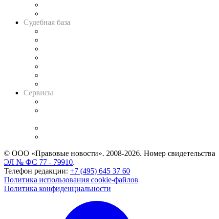
Сговоры на торгах
Авто
Судебная база
Картотека арбитражных дел
Решения арбитражных судов
Календарь рассмотрения арбитражных дел
Досье судей
Информация о судах
RSS лента новостей
Вакансии для юристов
Сервисы
Справочно-правовая система
Casebook: мониторинг дел
и компаний
Caselook: поиск и анализ практики
CASE.ONE: управление юридической службой
© ООО «Правовые новости». 2008-2026.
Номер свидетельства
ЭЛ № ФС 77 - 79910
.
Телефон редакции:
+7 (495) 645 37 60
Политика использования cookie-файлов
Политика конфиденциальности