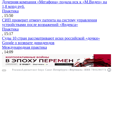
Дочерняя компания «Мегафона» подала иск к «М.Видео» на
1,8 млрд руб.
Практика
, 15:50
СИП проверит отмену патента на систему управления
устройствами после возражений «Яндекса»
Практика
, 15:17
Суды 10 стран рассматривают иски российской «дочки»
Google о возврате дивидендов
Международная практика
, 14:09
Реклама
Адвокатское бюро Санкт-Петербурга «Вертикаль» ИНН 7841290773
Реклама
АО"ПРАВО.РУ" ИНН: 7708095468