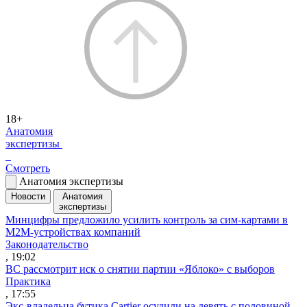
18+
Анатомия
экспертизы
Смотреть
Анатомия экспертизы
Новости
Анатомия
экспертизы
Минцифры предложило усилить контроль за сим-картами в
M2M-устройствах компаний
Законодательство
, 19:02
ВС рассмотрит иск о снятии партии «Яблоко» с выборов
Практика
, 17:55
Экс-владельца бутика Cartier осудили на девять с половиной