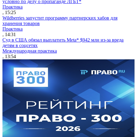
условно по делу о пропаганде ЛГБТ*
Практика
, 15:25
Wildberries запустит программу партнерских хабов для
хранения товаров
Практика
, 14:31
Суд в США обязал выплатить Meta* $942 млн из-за вреда
детям в соцсетях
Международная практика
, 13:54