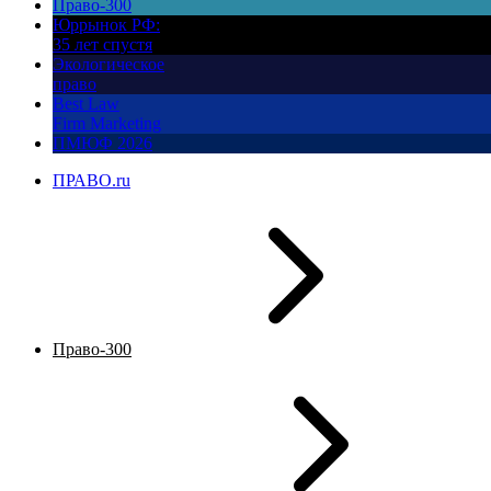
Право-300
Юррынок РФ:
35 лет спустя
Экологическое
право
Best Law
Firm Marketing
ПМЮФ 2026
ПРАВО.ru
Право-300