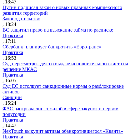
, 18:47
Путин подписал закон о новых правилах комплексного
развития территорий
Законодательство
, 18:24
ВС защитил право на взыскание займа по расписке
Практика
, 17:11
Сбербанк планирует банкротить «Евротранс»
Практика
, 16:53
Суд пересмотрит дело о выдаче исполнительного листа на
решение МКАС
Практика
, 16:05
Суд ЕС истолкует санкционные нормы о разблокировке
активов
Санкции
, 15:24
ФАС раскрыла число жалоб в сфере закупок в первом
полугодии
Практика
, 14:47
NexTouch выкупит активы обанкротившегося «Кванта»
Практика