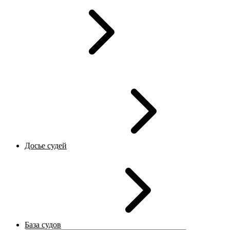
Досье судей
База судов