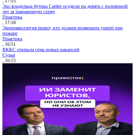
, 17:55
Экс-владельца бутика Cartier осудили на девять с половиной
лет за таможенную схему
Практика
, 17:18
Экономколлегия решит, кто должен возмещать ущерб при
пожаре
Практика
, 16:51
ВККС открыла семь новых вакансий
Судьи
, 16:15