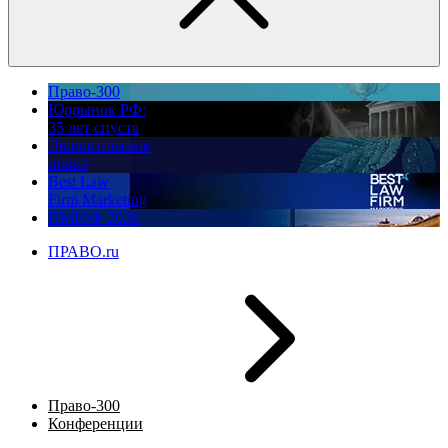
Право-300
Юррынок РФ:
35 лет спустя
Экологическое
право
Best Law
Firm Marketing
ПМЮФ 2026
ПРАВО.ru
Право-300
Конференции