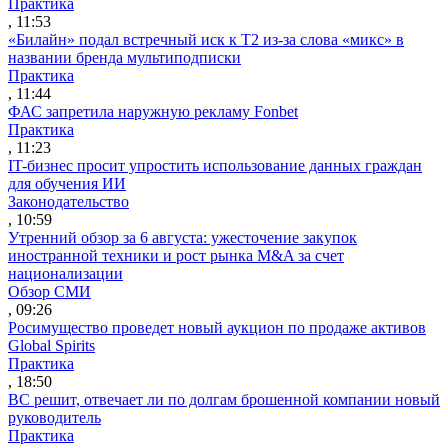
Практика
, 11:53
«Билайн» подал встречный иск к Т2 из-за слова «микс» в
названии бренда мультиподписки
Практика
, 11:44
ФАС запретила наружную рекламу Fonbet
Практика
, 11:23
IT-бизнес просит упростить использование данных граждан
для обучения ИИ
Законодательство
, 10:59
Утренний обзор за 6 августа: ужесточение закупок
иностранной техники и рост рынка M&A за счет
национализации
Обзор СМИ
, 09:26
Росимущество проведет новый аукцион по продаже активов
Global Spirits
Практика
, 18:50
ВС решит, отвечает ли по долгам брошенной компании новый
руководитель
Практика