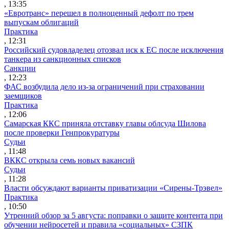
, 13:35
«Евротранс» перешел в полноценный дефолт по трем
выпускам облигаций
Практика
, 12:31
Российский судовладелец отозвал иск к ЕС после исключения
танкера из санкционных списков
Санкции
, 12:23
ФАС возбудила дело из-за ограничений при страховании
заемщиков
Практика
, 12:06
Самарская ККС приняла отставку главы облсуда Шилова
после проверки Генпрокуратуры
Судьи
, 11:48
ВККС открыла семь новых вакансий
Судьи
, 11:28
Власти обсуждают варианты приватизации «Сирены-Трэвел»
Практика
, 10:50
Утренний обзор за 5 августа: поправки о защите контента при
обучении нейросетей и правила «социальных» СЗПК