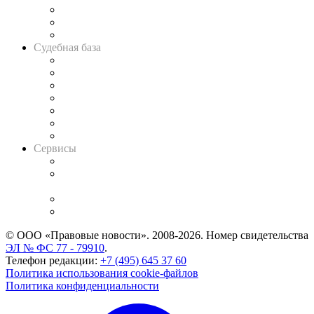
Советы для литигаторов
Сговоры на торгах
Авто
Судебная база
Картотека арбитражных дел
Решения арбитражных судов
Календарь рассмотрения арбитражных дел
Досье судей
Информация о судах
RSS лента новостей
Вакансии для юристов
Сервисы
Справочно-правовая система
Casebook: мониторинг дел
и компаний
Caselook: поиск и анализ практики
CASE.ONE: управление юридической службой
© ООО «Правовые новости». 2008-2026.
Номер свидетельства
ЭЛ № ФС 77 - 79910
.
Телефон редакции:
+7 (495) 645 37 60
Политика использования cookie-файлов
Политика конфиденциальности