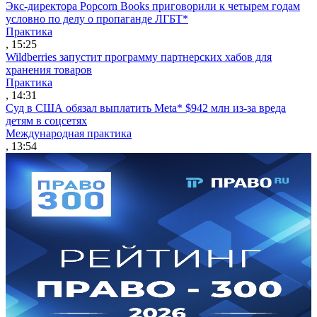
Экс-директора Popcorn Books приговорили к четырем годам
условно по делу о пропаганде ЛГБТ*
Практика
, 15:25
Wildberries запустит программу партнерских хабов для
хранения товаров
Практика
, 14:31
Суд в США обязал выплатить Meta* $942 млн из-за вреда
детям в соцсетях
Международная практика
, 13:54