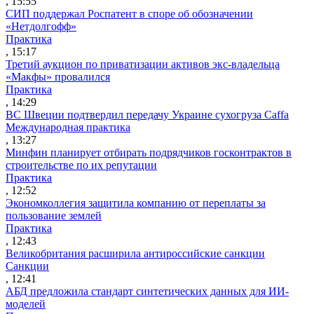
, 15:55
СИП поддержал Роспатент в споре об обозначении
«Нетдолгофф»
Практика
, 15:17
Третий аукцион по приватизации активов экс-владельца
«Макфы» провалился
Практика
, 14:29
ВС Швеции подтвердил передачу Украине сухогруза Caffa
Международная практика
, 13:27
Минфин планирует отбирать подрядчиков госконтрактов в
строительстве по их репутации
Практика
, 12:52
Экономколлегия защитила компанию от переплаты за
пользование землей
Практика
, 12:43
Великобритания расширила антироссийские санкции
Санкции
, 12:41
АБД предложила стандарт синтетических данных для ИИ-
моделей