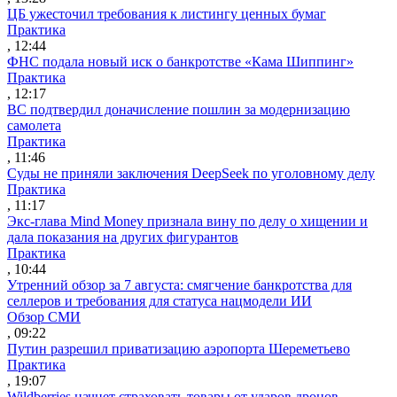
ЦБ ужесточил требования к листингу ценных бумаг
Практика
, 12:44
ФНС подала новый иск о банкротстве «Кама Шиппинг»
Практика
, 12:17
ВС подтвердил доначисление пошлин за модернизацию
самолета
Практика
, 11:46
Суды не приняли заключения DeepSeek по уголовному делу
Практика
, 11:17
Экс-глава Mind Money признала вину по делу о хищении и
дала показания на других фигурантов
Практика
, 10:44
Утренний обзор за 7 августа: смягчение банкротства для
селлеров и требования для статуса нацмодели ИИ
Обзор СМИ
, 09:22
Путин разрешил приватизацию аэропорта Шереметьево
Практика
, 19:07
Wildberries начнет страховать товары от ударов дронов