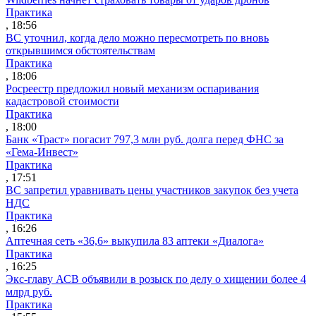
Практика
, 18:56
ВС уточнил, когда дело можно пересмотреть по вновь
открывшимся обстоятельствам
Практика
, 18:06
Росреестр предложил новый механизм оспаривания
кадастровой стоимости
Практика
, 18:00
Банк «Траст» погасит 797,3 млн руб. долга перед ФНС за
«Гема-Инвест»
Практика
, 17:51
ВС запретил уравнивать цены участников закупок без учета
НДС
Практика
, 16:26
Аптечная сеть «36,6» выкупила 83 аптеки «Диалога»
Практика
, 16:25
Экс-главу АСВ объявили в розыск по делу о хищении более 4
млрд руб.
Практика