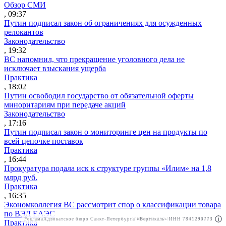
Обзор СМИ
, 09:37
Путин подписал закон об ограничениях для осужденных
релокантов
Законодательство
, 19:32
ВС напомнил, что прекращение уголовного дела не
исключает взыскания ущерба
Практика
, 18:02
Путин освободил государство от обязательной оферты
миноритариям при передаче акций
Законодательство
, 17:16
Путин подписал закон о мониторинге цен на продукты по
всей цепочке поставок
Практика
, 16:44
Прокуратура подала иск к структуре группы «Илим» на 1,8
млрд руб.
Практика
, 16:35
Экономколлегия ВС рассмотрит спор о классификации товара
по ВЭД ЕАЭС
Реклама
Адвокатское бюро Санкт-Петербурга «Вертикаль» ИНН 7841290773
Реклама
АО"ПРАВО.РУ" ИНН: 7708095468
Практика