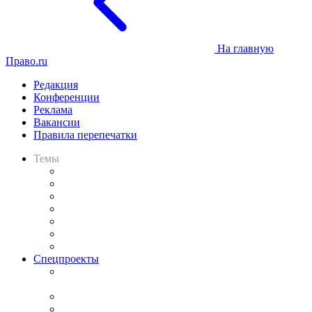
На главную
Право.ru
Редакция
Конференции
Реклама
Вакансии
Правила перепечатки
Темы
Практика
Законодательство
Процесс
Исследования
Рынок юридических услуг
Юридическое сообщество
Важнейшие правовые темы в прессе
Спецпроекты
Подкаст «В здравом уме
и твёрдой памяти»
Legal Design
Банкротная панорама