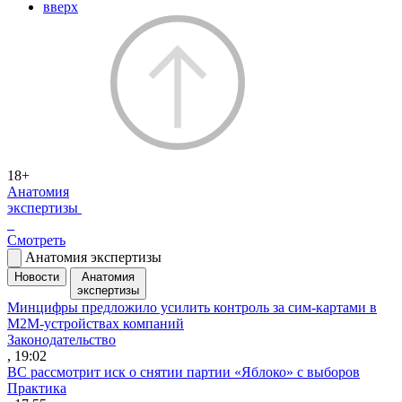
вверх
18+
Анатомия
экспертизы
Смотреть
Анатомия экспертизы
Новости
Анатомия
экспертизы
Минцифры предложило усилить контроль за сим-картами в
M2M-устройствах компаний
Законодательство
, 19:02
ВС рассмотрит иск о снятии партии «Яблоко» с выборов
Практика