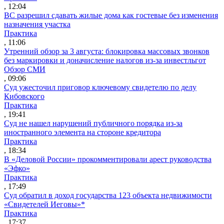
, 12:04
ВС разрешил сдавать жилые дома как гостевые без изменения
назначения участка
Практика
, 11:06
Утренний обзор за 3 августа: блокировка массовых звонков
без маркировки и доначисление налогов из-за инвестльгот
Обзор СМИ
, 09:06
Суд ужесточил приговор ключевому свидетелю по делу
Кибовского
Практика
, 19:41
Суд не нашел нарушений публичного порядка из-за
иностранного элемента на стороне кредитора
Практика
, 18:34
В «Деловой России» прокомментировали арест руководства
«Эфко»
Практика
, 17:49
Суд обратил в доход государства 123 объекта недвижимости
«Свидетелей Иеговы»*
Практика
, 17:37