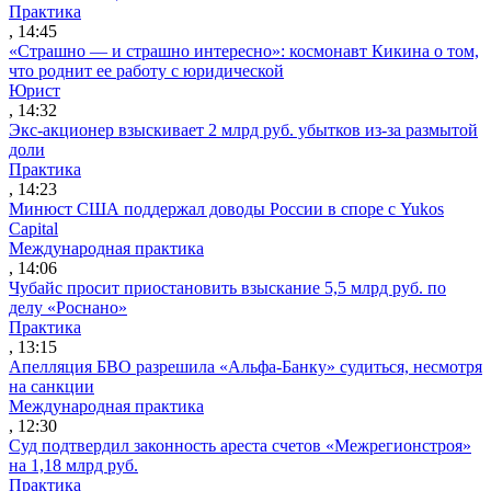
Практика
, 14:45
«Страшно — и страшно интересно»: космонавт Кикина о том,
что роднит ее работу с юридической
Юрист
, 14:32
Экс-акционер взыскивает 2 млрд руб. убытков из-за размытой
доли
Практика
, 14:23
Минюст США поддержал доводы России в споре с Yukos
Capital
Международная практика
, 14:06
Чубайс просит приостановить взыскание 5,5 млрд руб. по
делу «Роснано»
Практика
, 13:15
Апелляция БВО разрешила «Альфа-Банку» судиться, несмотря
на санкции
Международная практика
, 12:30
Суд подтвердил законность ареста счетов «Межрегионстроя»
на 1,18 млрд руб.
Практика