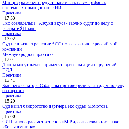
Минцифры хочет предустанавливать на смартфонах
системных помощников с ИИ
Практика
, 17:33
Экс-совладельца «Азбуки вкуса» заочно судят по делу о
растрате $11 млн
Практика
, 17:02
Суд не признал решение SCC по взысканию с российской
компании
Международная практика
, 17:01
Дроны могут начать применять для фиксации нарушений
ПДД
Практика
, 15:41
Бывшего сенатора Сабадаша приговорили к 12 годам по делу
о хищении
Практика
, 15:29
Суд начал банкротство партнера экс-судьи Момотова
Практика
, 15:00
СИП заново рассмотрит спор «М.Видео» о товарном знаке
«Белая пятница»