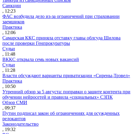
танкера из санкционных списков
Санкции
, 12:23
ФАС возбудила дело из-за ограничений при страховании
заемщиков
Практика
, 12:06
Самарская ККС приняла отставку главы облсуда Шилова
после проверки Генпрокуратуры
Судьи
, 11:48
ВККС открыла семь новых вакансий
Судьи
, 11:28
Власти обсуждают варианты приватизации «Сирены-Трэвел»
Практика
, 10:50
Утренний обзор за 5 августа: поправки о защите контента при
обучении нейросетей и правила «социальных» СЗПК
Обзор СМИ
, 09:37
Путин подписал закон об ограничениях для осужденных
релокантов
Законодательство
, 19:32