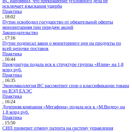
ВС напомнил, что прекращение уголовного дела не
исключает взыскания ущерба
Практика
, 18:02
Путин освободил государство от обязательной оферты
миноритариям при передаче акций
Законодательство
, 17:16
Путин подписал закон о мониторинге цен на продукты по
всей цепочке поставок
Практика
, 16:44
Прокуратура подала иск к структуре группы «Илим» на 1,8
млрд руб.
Практика
, 16:35
Экономколлегия ВС рассмотрит спор о классификации товара
по ВЭД ЕАЭС
Практика
, 16:24
Дочерняя компания «Мегафона» подала иск к «М.Видео» на
1,8 млрд руб.
Практика
, 15:50
СИП проверит отмену патента на систему управления