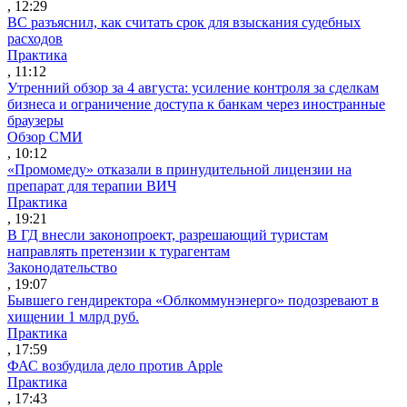
, 12:29
ВС разъяснил, как считать срок для взыскания судебных
расходов
Практика
, 11:12
Утренний обзор за 4 августа: усиление контроля за сделкам
бизнеса и ограничение доступа к банкам через иностранные
браузеры
Обзор СМИ
, 10:12
«Промомеду» отказали в принудительной лицензии на
препарат для терапии ВИЧ
Практика
, 19:21
В ГД внесли законопроект, разрешающий туристам
направлять претензии к турагентам
Законодательство
, 19:07
Бывшего гендиректора «Облкоммунэнерго» подозревают в
хищении 1 млрд руб.
Практика
, 17:59
ФАС возбудила дело против Apple
Практика
, 17:43