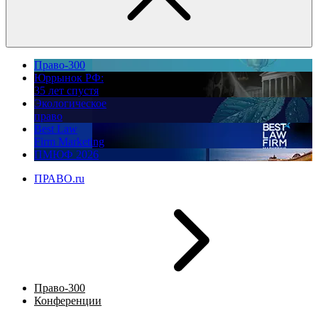
Право-300
Юррынок РФ:
35 лет спустя
Экологическое
право
Best Law
Firm Marketing
ПМЮФ 2026
ПРАВО.ru
Право-300
Конференции