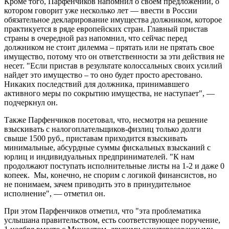
Кроме того, Парфенчиков напомнил о своем предложении, о
котором говорит уже несколько лет — ввести в России
обязательное декларирование имущества должником, которое
практикуется в ряде европейских стран. Главный пристав
страны в очередной раз напомнил, что сейчас перед
должником не стоит дилемма – прятать или не прятать свое
имущество, потому что он ответственности за эти действия не
несет. "Если пристав в результате колоссальных своих усилий
найдет это имущество – то оно будет просто арестовано.
Никаких последствий для должника, принимавшего
активного меры по сокрытию имущества, не наступает", —
подчеркнул он.
Также Парфенчиков посетовал, что, несмотря на решение
взыскивать с налогоплательщиков-физлиц только долги
свыше 1500 руб., приставам приходится взыскивать
минимальные, абсурдные суммы фискальных взысканий с
юрлиц и индивидуальных предпринимателей. "К нам
продолжают поступать исполнительные листы на 1-2 и даже 0
копеек. Мы, конечно, не спорим с логикой финансистов, но
не понимаем, зачем приводить это в принудительное
исполнение", — отметил он.
При этом Парфенчиков отметил, что "эта проблематика
услышана правительством, есть соответствующее поручение,