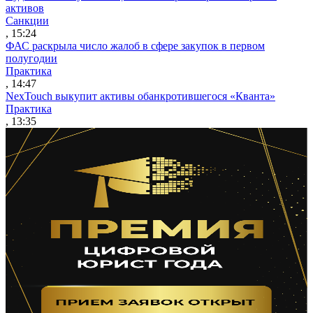
активов
Санкции
, 15:24
ФАС раскрыла число жалоб в сфере закупок в первом
полугодии
Практика
, 14:47
NexTouch выкупит активы обанкротившегося «Кванта»
Практика
, 13:35