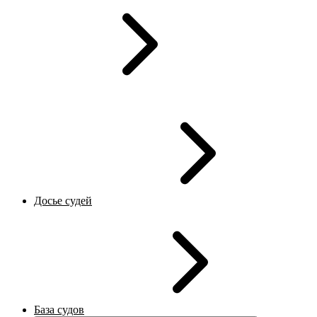
Досье судей
База судов