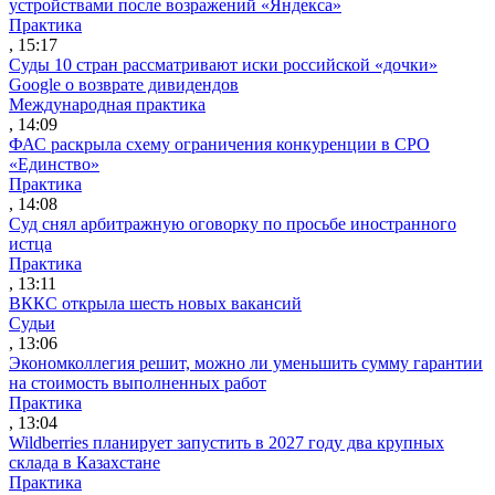
устройствами после возражений «Яндекса»
Практика
, 15:17
Суды 10 стран рассматривают иски российской «дочки»
Google о возврате дивидендов
Международная практика
, 14:09
ФАС раскрыла схему ограничения конкуренции в СРО
«Единство»
Практика
, 14:08
Суд снял арбитражную оговорку по просьбе иностранного
истца
Практика
, 13:11
ВККС открыла шесть новых вакансий
Судьи
, 13:06
Экономколлегия решит, можно ли уменьшить сумму гарантии
на стоимость выполненных работ
Практика
, 13:04
Wildberries планирует запустить в 2027 году два крупных
склада в Казахстане
Практика