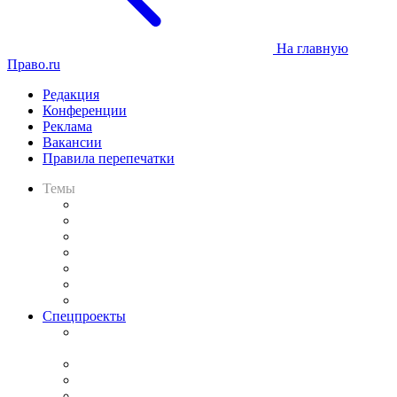
На главную
Право.ru
Редакция
Конференции
Реклама
Вакансии
Правила перепечатки
Темы
Практика
Законодательство
Процесс
Исследования
Рынок юридических услуг
Юридическое сообщество
Важнейшие правовые темы в прессе
Спецпроекты
Подкаст «В здравом уме
и твёрдой памяти»
Legal Design
Банкротная панорама
Советы для литигаторов