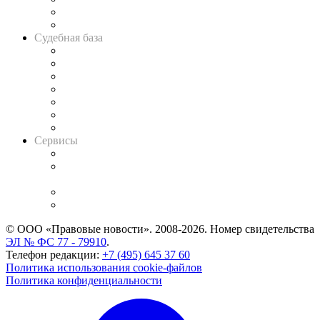
Сговоры на торгах
Авто
Судебная база
Картотека арбитражных дел
Решения арбитражных судов
Календарь рассмотрения арбитражных дел
Досье судей
Информация о судах
RSS лента новостей
Вакансии для юристов
Сервисы
Справочно-правовая система
Casebook: мониторинг дел
и компаний
Caselook: поиск и анализ практики
CASE.ONE: управление юридической службой
© ООО «Правовые новости». 2008-2026.
Номер свидетельства
ЭЛ № ФС 77 - 79910
.
Телефон редакции:
+7 (495) 645 37 60
Политика использования cookie-файлов
Политика конфиденциальности