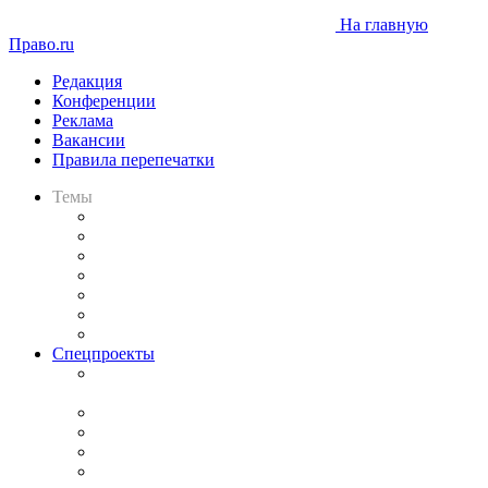
На главную
Право.ru
Редакция
Конференции
Реклама
Вакансии
Правила перепечатки
Темы
Практика
Законодательство
Процесс
Исследования
Рынок юридических услуг
Юридическое сообщество
Важнейшие правовые темы в прессе
Спецпроекты
Подкаст «В здравом уме
и твёрдой памяти»
Legal Design
Банкротная панорама
Советы для литигаторов
Сговоры на торгах