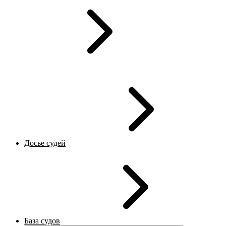
Досье судей
База судов