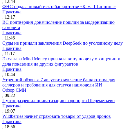
, 12:44
ФНС подала новый иск о банкротстве «Кама Шиппинг»
Практика
, 12:17
ВС подтвердил доначисление пошлин за модернизацию
самолета
Практика
, 11:46
Суды не приняли заключения DeepSeek по уголовному делу
Практика
, 11:17
Экс-глава Mind Money признала вину по делу о хищении и
дала показания на других фигурантов
Практика
, 10:44
Утренний обзор за 7 августа: смягчение банкротства для
селлеров и требования для статуса нацмодели ИИ
Обзор СМИ
, 09:22
Путин разрешил приватизацию аэропорта Шереметьево
Практика
, 19:07
Wildberries начнет страховать товары от ударов дронов
Практика
, 18:56