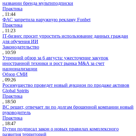
названии бренда мультиподписки
Практика
, 11:44
ФАС запретила наружную рекламу Fonbet
Практика
, 11:23
IT-бизнес просит упростить использование данных граждан
для обучения ИИ
Законодательство
, 10:59
Утренний обзор за 6 августа: ужесточение закупок
иностранной техники и рост рынка M&A за счет
национализации
Обзор СМИ
, 09:26
Росимущество проведет новый аукцион по продаже активов
Global Spirits
Практика
, 18:50
ВС решит, отвечает ли по долгам брошенной компании новый
руководитель
Практика
, 18:47
Путин подписал закон о новых правилах комплексного
развития территорий