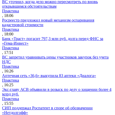
ВС уточнил, когда дело можно пересмотреть по вновь
открывшимся обстоятельствам
Практика
, 18:06
Росреестр предложил новый механизм оспаривания
кадастровой стоимости
Практика
, 18:00
Банк «Траст» погасит 797,3 млн руб. долга перед ФНС за
«Гема-Инвест»
Практика
, 17:51
ВС запретил уравнивать цены участников закупок без учета
НДС
Практика
, 16:26
Аптечная сеть «36,6» выкупила 83 аптеки «Диалога»
Практика
, 16:25
Экс-главу АСВ объявили в розыск по делу о хищении более 4
млрд руб.
Практика
, 15:55
СИП поддержал Роспатент в споре об обозначении
«Нетдолгофф»