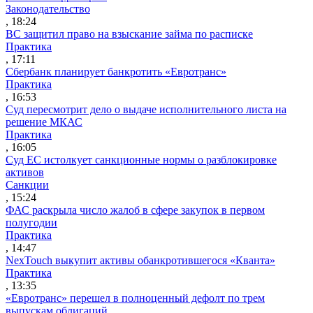
Законодательство
, 18:24
ВС защитил право на взыскание займа по расписке
Практика
, 17:11
Сбербанк планирует банкротить «Евротранс»
Практика
, 16:53
Суд пересмотрит дело о выдаче исполнительного листа на
решение МКАС
Практика
, 16:05
Суд ЕС истолкует санкционные нормы о разблокировке
активов
Санкции
, 15:24
ФАС раскрыла число жалоб в сфере закупок в первом
полугодии
Практика
, 14:47
NexTouch выкупит активы обанкротившегося «Кванта»
Практика
, 13:35
«Евротранс» перешел в полноценный дефолт по трем
выпускам облигаций