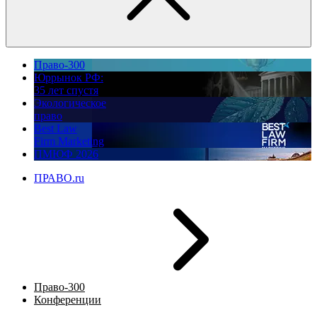
Право-300
Юррынок РФ:
35 лет спустя
Экологическое
право
Best Law
Firm Marketing
ПМЮФ 2026
ПРАВО.ru
Право-300
Конференции