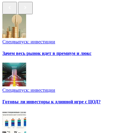
Спецвыпуск: инвестиции
Зачем весь рынок идет в премиум и люкс
Спецвыпуск: инвестиции
Готовы ли инвесторы к длинной игре с ЦОД?