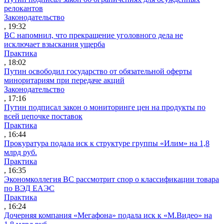
релокантов
Законодательство
, 19:32
ВС напомнил, что прекращение уголовного дела не
исключает взыскания ущерба
Практика
, 18:02
Путин освободил государство от обязательной оферты
миноритариям при передаче акций
Законодательство
, 17:16
Путин подписал закон о мониторинге цен на продукты по
всей цепочке поставок
Практика
, 16:44
Прокуратура подала иск к структуре группы «Илим» на 1,8
млрд руб.
Практика
, 16:35
Экономколлегия ВС рассмотрит спор о классификации товара
по ВЭД ЕАЭС
Практика
, 16:24
Дочерняя компания «Мегафона» подала иск к «М.Видео» на