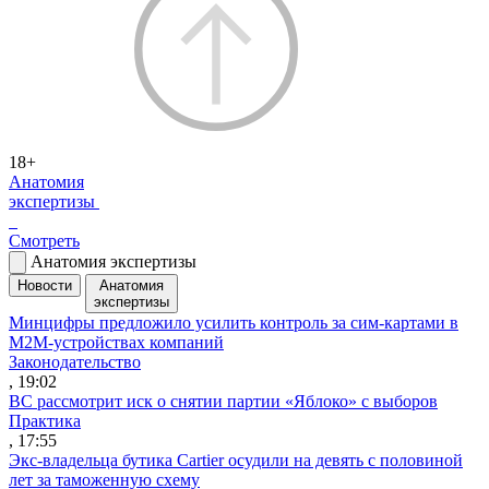
18+
Анатомия
экспертизы
Смотреть
Анатомия экспертизы
Новости
Анатомия
экспертизы
Минцифры предложило усилить контроль за сим-картами в
M2M-устройствах компаний
Законодательство
, 19:02
ВС рассмотрит иск о снятии партии «Яблоко» с выборов
Практика
, 17:55
Экс-владельца бутика Cartier осудили на девять с половиной
лет за таможенную схему