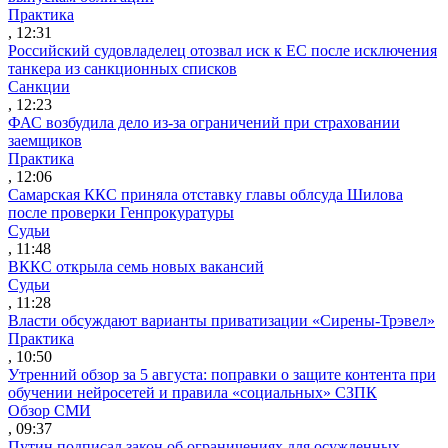
Практика
, 12:31
Российский судовладелец отозвал иск к ЕС после исключения
танкера из санкционных списков
Санкции
, 12:23
ФАС возбудила дело из-за ограничений при страховании
заемщиков
Практика
, 12:06
Самарская ККС приняла отставку главы облсуда Шилова
после проверки Генпрокуратуры
Судьи
, 11:48
ВККС открыла семь новых вакансий
Судьи
, 11:28
Власти обсуждают варианты приватизации «Сирены-Трэвел»
Практика
, 10:50
Утренний обзор за 5 августа: поправки о защите контента при
обучении нейросетей и правила «социальных» СЗПК
Обзор СМИ
, 09:37
Путин подписал закон об ограничениях для осужденных