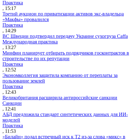
Практика
, 15:17
Третий аукцион по приватизации активов экс-владельца
«Макфы» провалился
Практика
, 14:29
ВС Швеции подтвердил передачу Украине сухогруза Caffa
Международная практика
, 13:27
Минфин планирует отбирать подрядчиков госконтрактов в
строительстве по их репутации
Практика
, 12:52
Экономколлегия защитила компанию от переплаты за
пользование землей
Практика
, 12:43
Великобритания расширила антироссийские санкции
Санкции
, 12:41
АБД предложила стандарт синтетических данных для ИИ-
моделей
Практика
, 11:53
«Билайн» подал встречный иск к Т2 из-за слова «микс» в