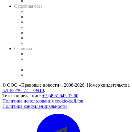
Авто
Судебная база
Картотека арбитражных дел
Решения арбитражных судов
Календарь рассмотрения арбитражных дел
Досье судей
Информация о судах
RSS лента новостей
Вакансии для юристов
Сервисы
Справочно-правовая система
Casebook: мониторинг дел
и компаний
Caselook: поиск и анализ практики
CASE.ONE: управление юридической службой
© ООО «Правовые новости». 2008-2026.
Номер свидетельства
ЭЛ № ФС 77 - 79910
.
Телефон редакции:
+7 (495) 645 37 60
Политика использования cookie-файлов
Политика конфиденциальности