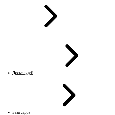
Досье судей
База судов