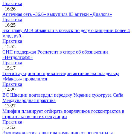
Практика
, 16:26
Аптечная сеть «36,6» выкупила 83 аптеки «Диалога»
Практика
, 16:25
Экс-главу АСВ объявили в розыск по делу о хищении более 4
млрд руб.
Практика
, 15:55
СИП поддержал Роспатент в споре об обозначении
«Нетдолгофф»
Практика
, 15:17
Третий аукцион по приватизации активов экс-владельца
«Макфы» провалился
Практика
, 14:29
ВС Швеции подтвердил передачу Украине сухогруза Caffa
Международная практика
, 13:27
Минфин планирует отбирать подрядчиков госконтрактов в
строительстве по их репутации
Практика
, 12:52
Экономколлегия защитила компанию от переплаты за