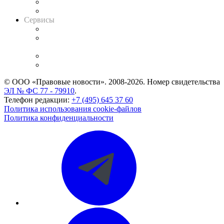
RSS лента новостей
Вакансии для юристов
Сервисы
Справочно-правовая система
Casebook: мониторинг дел
и компаний
Caselook: поиск и анализ практики
CASE.ONE: управление юридической службой
© ООО «Правовые новости». 2008-2026.
Номер свидетельства
ЭЛ № ФС 77 - 79910
.
Телефон редакции:
+7 (495) 645 37 60
Политика использования cookie-файлов
Политика конфиденциальности