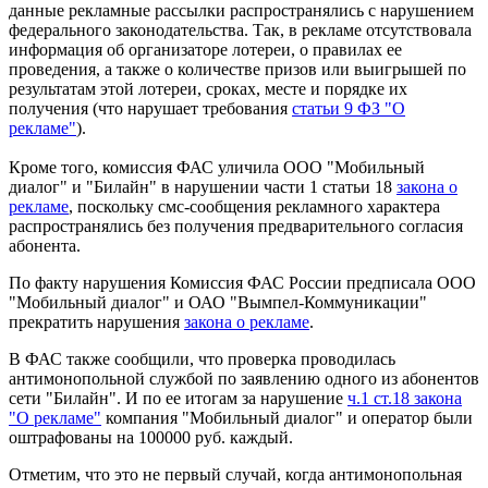
данные рекламные рассылки распространялись с нарушением
федерального законодательства. Так, в рекламе отсутствовала
информация об организаторе лотереи, о правилах ее
проведения, а также о количестве призов или выигрышей по
результатам этой лотереи, сроках, месте и порядке их
получения (что нарушает требования
статьи 9 ФЗ "О
рекламе"
).
Кроме того, комиссия ФАС уличила ООО "Мобильный
диалог" и "Билайн" в нарушении части 1 статьи 18
закона о
рекламе
, поскольку смс-сообщения рекламного характера
распространялись без получения предварительного согласия
абонента.
По факту нарушения Комиссия ФАС России предписала ООО
"Мобильный диалог" и ОАО "Вымпел-Коммуникации"
прекратить нарушения
закона о рекламе
.
В ФАС также сообщили, что проверка проводилась
антимонопольной службой по заявлению одного из абонентов
сети "Билайн". И по ее итогам за нарушение
ч.1 ст.18 закона
"О рекламе"
компания "Мобильный диалог" и оператор были
оштрафованы на 100000 руб. каждый.
Отметим, что это не первый случай, когда антимонопольная