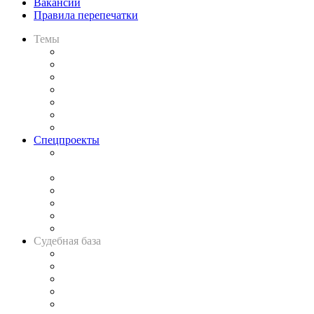
Вакансии
Правила перепечатки
Темы
Практика
Законодательство
Процесс
Исследования
Рынок юридических услуг
Юридическое сообщество
Важнейшие правовые темы в прессе
Спецпроекты
Подкаст «В здравом уме
и твёрдой памяти»
Legal Design
Банкротная панорама
Советы для литигаторов
Сговоры на торгах
Авто
Судебная база
Картотека арбитражных дел
Решения арбитражных судов
Календарь рассмотрения арбитражных дел
Досье судей
Информация о судах