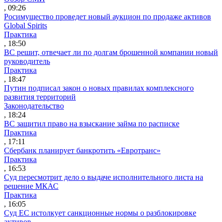
, 09:26
Росимущество проведет новый аукцион по продаже активов
Global Spirits
Практика
, 18:50
ВС решит, отвечает ли по долгам брошенной компании новый
руководитель
Практика
, 18:47
Путин подписал закон о новых правилах комплексного
развития территорий
Законодательство
, 18:24
ВС защитил право на взыскание займа по расписке
Практика
, 17:11
Сбербанк планирует банкротить «Евротранс»
Практика
, 16:53
Суд пересмотрит дело о выдаче исполнительного листа на
решение МКАС
Практика
, 16:05
Суд ЕС истолкует санкционные нормы о разблокировке
активов