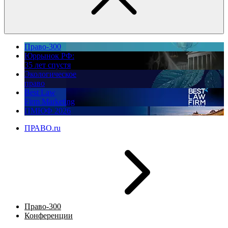
Право-300
Юррынок РФ:
35 лет спустя
Экологическое
право
Best Law
Firm Marketing
ПМЮФ 2026
ПРАВО.ru
Право-300
Конференции