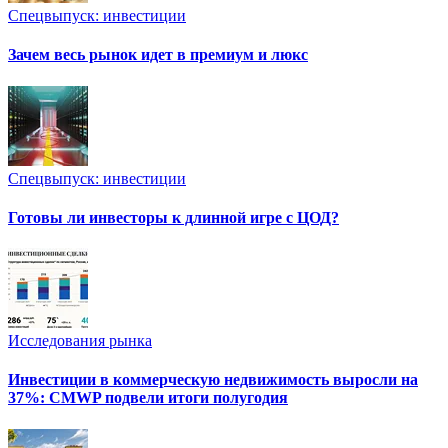
Спецвыпуск: инвестиции
Зачем весь рынок идет в премиум и люкс
Спецвыпуск: инвестиции
Готовы ли инвесторы к длинной игре с ЦОД?
Исследования рынка
Инвестиции в коммерческую недвижимость выросли на
37%: CMWP подвели итоги полугодия