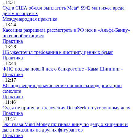
, 14:31
Суд в США обязал выплатить Meta* $942 млн из-за вреда
детям в соцсетях
Международная практика
, 13:54
Кассация разрешила рассмотреть в РФ иск к «Альфа-Банку»
по еврооблигациям
Практика
, 13:28
ЦБ ужесточил требования к листингу ценных бумаг
Практика
, 12:44
ФНС подала новый иск о банкротстве «Кама Шиппинг»
Практика
, 12:17
ВС подтвердил доначисление пошлин за модернизацию
самолета
Практика
, 11:46
Суды не приняли заключения DeepSeek по уголовному делу
Практика
, 11:17
Экс-глава Mind Money признала вину по делу о хищении и
дала показания на других фигурантов
Практика