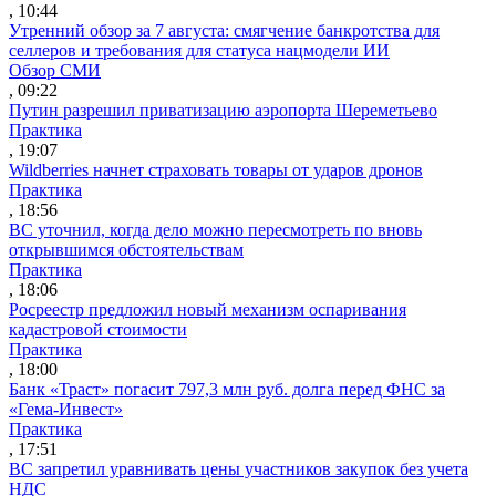
, 10:44
Утренний обзор за 7 августа: смягчение банкротства для
селлеров и требования для статуса нацмодели ИИ
Обзор СМИ
, 09:22
Путин разрешил приватизацию аэропорта Шереметьево
Практика
, 19:07
Wildberries начнет страховать товары от ударов дронов
Практика
, 18:56
ВС уточнил, когда дело можно пересмотреть по вновь
открывшимся обстоятельствам
Практика
, 18:06
Росреестр предложил новый механизм оспаривания
кадастровой стоимости
Практика
, 18:00
Банк «Траст» погасит 797,3 млн руб. долга перед ФНС за
«Гема-Инвест»
Практика
, 17:51
ВС запретил уравнивать цены участников закупок без учета
НДС