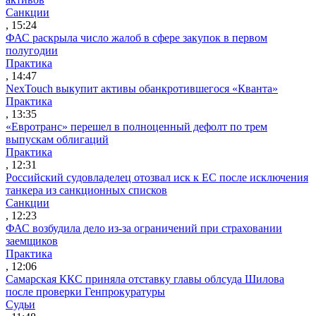
Санкции
, 15:24
ФАС раскрыла число жалоб в сфере закупок в первом
полугодии
Практика
, 14:47
NexTouch выкупит активы обанкротившегося «Кванта»
Практика
, 13:35
«Евротранс» перешел в полноценный дефолт по трем
выпускам облигаций
Практика
, 12:31
Российский судовладелец отозвал иск к ЕС после исключения
танкера из санкционных списков
Санкции
, 12:23
ФАС возбудила дело из-за ограничений при страховании
заемщиков
Практика
, 12:06
Самарская ККС приняла отставку главы облсуда Шилова
после проверки Генпрокуратуры
Судьи