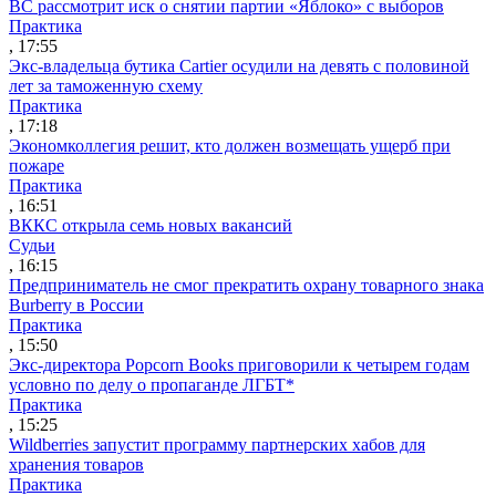
ВС рассмотрит иск о снятии партии «Яблоко» с выборов
Практика
, 17:55
Экс-владельца бутика Cartier осудили на девять с половиной
лет за таможенную схему
Практика
, 17:18
Экономколлегия решит, кто должен возмещать ущерб при
пожаре
Практика
, 16:51
ВККС открыла семь новых вакансий
Судьи
, 16:15
Предприниматель не смог прекратить охрану товарного знака
Burberry в России
Практика
, 15:50
Экс-директора Popcorn Books приговорили к четырем годам
условно по делу о пропаганде ЛГБТ*
Практика
, 15:25
Wildberries запустит программу партнерских хабов для
хранения товаров
Практика