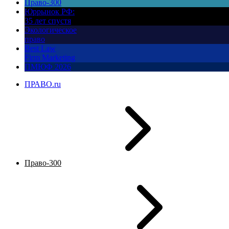
Право-300
Юррынок РФ:
35 лет спустя
Экологическое
право
Best Law
Firm Marketing
ПМЮФ 2026
ПРАВО.ru
Право-300