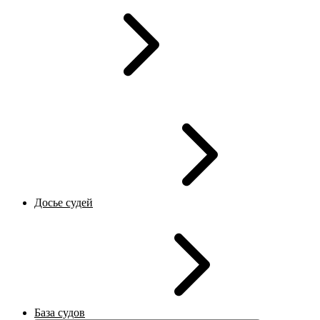
Досье судей
База судов