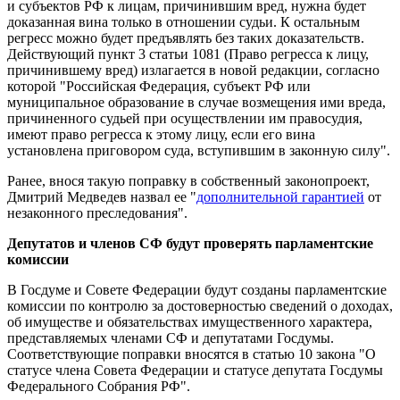
и субъектов РФ к лицам, причинившим вред, нужна будет
доказанная вина только в отношении судьи. К остальным
регресс можно будет предъявлять без таких доказательств.
Действующий пункт 3 статьи 1081 (Право регресса к лицу,
причинившему вред) излагается в новой редакции, согласно
которой "Российская Федерация, субъект РФ или
муниципальное образование в случае возмещения ими вреда,
причиненного судьей при осуществлении им правосудия,
имеют право регресса к этому лицу, если его вина
установлена приговором суда, вступившим в законную силу".
Ранее, внося такую поправку в собственный законопроект,
Дмитрий Медведев назвал ее "
дополнительной гарантией
от
незаконного преследования".
Депутатов и членов СФ будут проверять парламентские
комиссии
В Госдуме и Совете Федерации будут созданы парламентские
комиссии по контролю за достоверностью сведений о доходах,
об имуществе и обязательствах имущественного характера,
представляемых членами СФ и депутатами Госдумы.
Соответствующие поправки вносятся в статью 10 закона "О
статусе члена Совета Федерации и статусе депутата Госдумы
Федерального Собрания РФ".