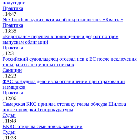
полугодии
Практика
, 14:47
NexTouch выкупит активы обанкротившегося «Кванта»
Практика
, 13:35
«Евротранс» перешел в полноценный дефолт по трем
выпускам облигаций
Практика
, 12:31
Российский судовладелец отозвал иск к ЕС после исключения
танкера из санкционных списков
Санкции
, 12:23
ФАС возбудила дело из-за ограничений при страховании
заемщиков
Практика
, 12:06
Самарская ККС приняла отставку главы облсуда Шилова
после проверки Генпрокуратуры
Судьи
, 11:48
ВККС открыла семь новых вакансий
Судьи
, 11:28