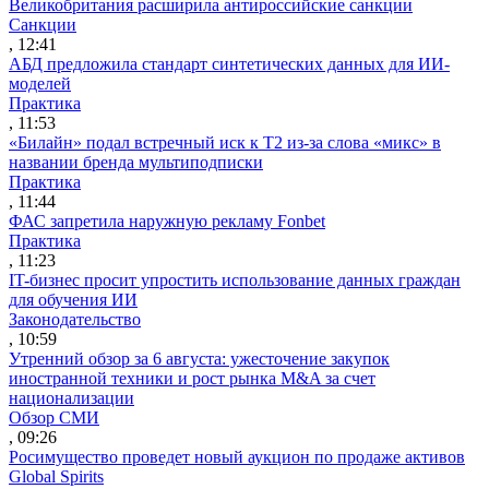
Великобритания расширила антироссийские санкции
Санкции
, 12:41
АБД предложила стандарт синтетических данных для ИИ-
моделей
Практика
, 11:53
«Билайн» подал встречный иск к Т2 из-за слова «микс» в
названии бренда мультиподписки
Практика
, 11:44
ФАС запретила наружную рекламу Fonbet
Практика
, 11:23
IT-бизнес просит упростить использование данных граждан
для обучения ИИ
Законодательство
, 10:59
Утренний обзор за 6 августа: ужесточение закупок
иностранной техники и рост рынка M&A за счет
национализации
Обзор СМИ
, 09:26
Росимущество проведет новый аукцион по продаже активов
Global Spirits