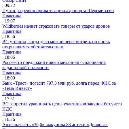
Обзор СМИ
, 09:22
Путин разрешил приватизацию аэропорта Шереметьево
Практика
, 19:07
Wildberries начнет страховать товары от ударов дронов
Практика
, 18:56
ВС уточнил, когда дело можно пересмотреть по вновь
открывшимся обстоятельствам
Практика
, 18:06
Росреестр предложил новый механизм оспаривания
кадастровой стоимости
Практика
, 18:00
Банк «Траст» погасит 797,3 млн руб. долга перед ФНС за
«Гема-Инвест»
Практика
, 17:51
ВС запретил уравнивать цены участников закупок без учета
НДС
Практика
, 16:26
Аптечная сеть «36,6» выкупила 83 аптеки «Диалога»