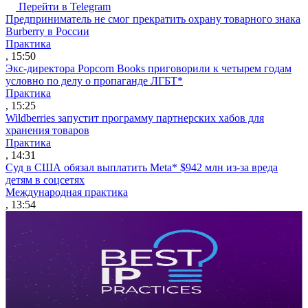
Перейти в Telegram
Предприниматель не смог прекратить охрану товарного знака
Burberry в России
Практика
, 15:50
Экс-директора Popcorn Books приговорили к четырем годам
условно по делу о пропаганде ЛГБТ*
Практика
, 15:25
Wildberries запустит программу партнерских хабов для
хранения товаров
Практика
, 14:31
Суд в США обязал выплатить Meta* $942 млн из-за вреда
детям в соцсетях
Международная практика
, 13:54