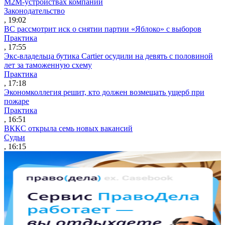
M2M-устройствах компаний
Законодательство
, 19:02
ВС рассмотрит иск о снятии партии «Яблоко» с выборов
Практика
, 17:55
Экс-владельца бутика Cartier осудили на девять с половиной
лет за таможенную схему
Практика
, 17:18
Экономколлегия решит, кто должен возмещать ущерб при
пожаре
Практика
, 16:51
ВККС открыла семь новых вакансий
Судьи
, 16:15