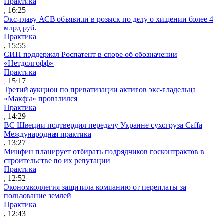
Практика
, 16:25
Экс-главу АСВ объявили в розыск по делу о хищении более 4
млрд руб.
Практика
, 15:55
СИП поддержал Роспатент в споре об обозначении
«Нетдолгофф»
Практика
, 15:17
Третий аукцион по приватизации активов экс-владельца
«Макфы» провалился
Практика
, 14:29
ВС Швеции подтвердил передачу Украине сухогруза Caffa
Международная практика
, 13:27
Минфин планирует отбирать подрядчиков госконтрактов в
строительстве по их репутации
Практика
, 12:52
Экономколлегия защитила компанию от переплаты за
пользование землей
Практика
, 12:43