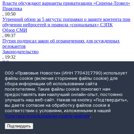
Власти обсуждают варианты приватизации «Сирены-Трэвел»
Практика
, 10:50
Утренний обзор за 5 августа: поправки о защите контента при
обучении нейросетей и правила «социальных» СЗПК
Обзор СМИ
, 09:37
Путин подписал закон об ограничениях для осужденных
релокантов
Законодательство
, 19:32
ВС напомнил, что прекращение уголовного дела не
исключает взыскания ущерба
ООО «Правовые Новости» (ИНН 7704317790) использует
Практика
файлы cookie (включая сторонние файлы cookie) для
, 18:02
сбора информации об использовании сайта
Путин освободил государство от обязательной оферты
посетителями. Такие файлы cookie помогают нам
миноритариям при передаче акций
предоставлять вам наилучший онлайн-опыт, постоянно
Законодательство
улучшать наш веб-сайт. Нажав на кнопку «Подтвердить»,
, 17:16
вы даете согласие на обработку файлов cookie в
Путин подписал закон о мониторинге цен на продукты по
соответствии с условиями, изложенными в нашей
всей цепочке поставок
Политике использования cookie-файлов
.
Практика
, 16:44
Подтвердить
Прокуратура подала иск к структуре группы «Илим» на 1,8
Реклама
Адвокатское бюро Санкт-Петербурга «Вертикаль» ИНН 7841290773
Реклама
АО"Право.ру" ИНН: 7708095468
млрд руб.