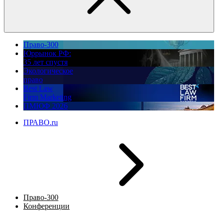
Право-300
Юррынок РФ:
35 лет спустя
Экологическое
право
Best Law
Firm Marketing
ПМЮФ 2026
ПРАВО.ru
Право-300
Конференции