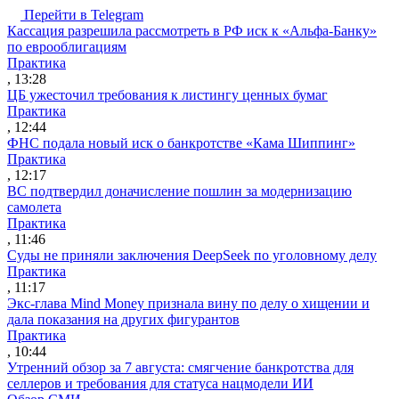
Перейти в Telegram
Кассация разрешила рассмотреть в РФ иск к «Альфа-Банку»
по еврооблигациям
Практика
, 13:28
ЦБ ужесточил требования к листингу ценных бумаг
Практика
, 12:44
ФНС подала новый иск о банкротстве «Кама Шиппинг»
Практика
, 12:17
ВС подтвердил доначисление пошлин за модернизацию
самолета
Практика
, 11:46
Суды не приняли заключения DeepSeek по уголовному делу
Практика
, 11:17
Экс-глава Mind Money признала вину по делу о хищении и
дала показания на других фигурантов
Практика
, 10:44
Утренний обзор за 7 августа: смягчение банкротства для
селлеров и требования для статуса нацмодели ИИ