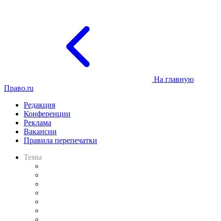
На главную
Право.ru
Редакция
Конференции
Реклама
Вакансии
Правила перепечатки
Темы
Практика
Законодательство
Процесс
Исследования
Рынок юридических услуг
Юридическое сообщество
Важнейшие правовые темы в прессе