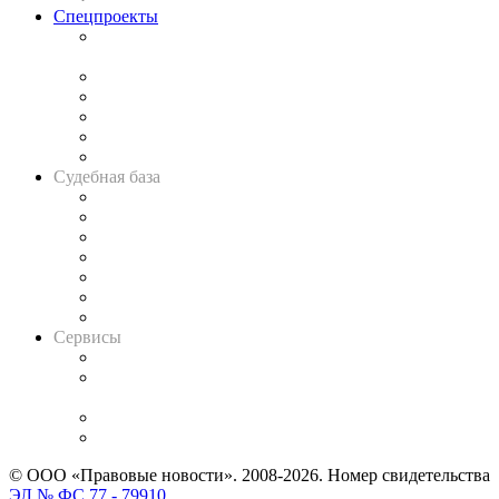
Спецпроекты
Подкаст «В здравом уме
и твёрдой памяти»
Legal Design
Банкротная панорама
Советы для литигаторов
Сговоры на торгах
Авто
Судебная база
Картотека арбитражных дел
Решения арбитражных судов
Календарь рассмотрения арбитражных дел
Досье судей
Информация о судах
RSS лента новостей
Вакансии для юристов
Сервисы
Справочно-правовая система
Casebook: мониторинг дел
и компаний
Caselook: поиск и анализ практики
CASE.ONE: управление юридической службой
© ООО «Правовые новости». 2008-2026.
Номер свидетельства
ЭЛ № ФС 77 - 79910
.