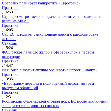
Сбербанк планирует банкротить «Евротранс»
Практика
, 16:53
Суд пересмотрит дело о выдаче исполнительного листа на
решение МКАС
Практика
, 16:05
Суд ЕС истолкует санкционные нормы о разблокировке
активов
Санкции
, 15:24
ФАС раскрыла число жалоб в сфере закупок в первом
полугодии
Практика
, 14:47
NexTouch выкупит активы обанкротившегося «Кванта»
Практика
, 13:35
«Евротранс» перешел в полноценный дефолт по трем
выпускам облигаций
Практика
, 12:31
Российский судовладелец отозвал иск к ЕС после исключения
танкера из санкционных списков
Санкции