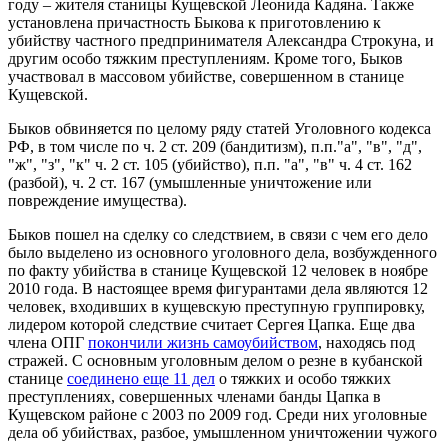
году – жителя станицы Кущевской Леонида Кадяна. Также
установлена причастность Быкова к приготовлению к
убийству частного предпринимателя Александра Строкуна, и
другим особо тяжким преступлениям. Кроме того, Быков
участвовал в массовом убийстве, совершенном в станице
Кущевской.
Быков обвиняется по целому ряду статей Уголовного кодекса
РФ, в том числе по ч. 2 ст. 209 (бандитизм), п.п."а", "в", "д",
"ж", "з", "к" ч. 2 ст. 105 (убийство), п.п. "а", "в" ч. 4 ст. 162
(разбой), ч. 2 ст. 167 (умышленные уничтожение или
повреждение имущества).
Быков пошел на сделку со следствием, в связи с чем его дело
было выделено из основного уголовного дела, возбужденного
по факту убийства в станице Кущевской 12 человек в ноябре
2010 года. В настоящее время фигурантами дела являются 12
человек, входивших в кущевскую преступную группировку,
лидером которой следствие считает Сергея Цапка. Еще два
члена ОПГ
покончили жизнь самоубийством
, находясь под
стражей. С основным уголовным делом о резне в кубанской
станице
соединено еще 11 дел
о тяжких и особо тяжких
преступлениях, совершенных членами банды Цапка в
Кущевском районе с 2003 по 2009 год. Среди них уголовные
дела об убийствах, разбое, умышленном уничтожении чужого