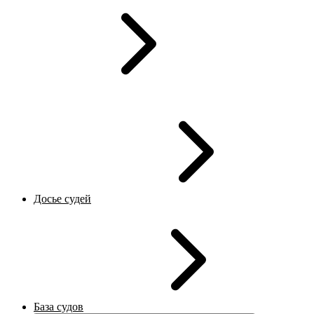
Досье судей
База судов