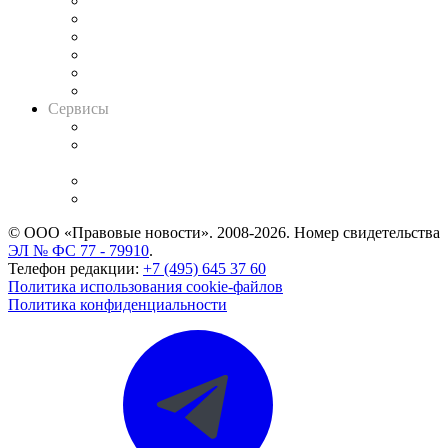
Решения арбитражных судов
Календарь рассмотрения арбитражных дел
Досье судей
Информация о судах
RSS лента новостей
Вакансии для юристов
Сервисы
Справочно-правовая система
Casebook: мониторинг дел
и компаний
Caselook: поиск и анализ практики
CASE.ONE: управление юридической службой
© ООО «Правовые новости». 2008-2026.
Номер свидетельства
ЭЛ № ФС 77 - 79910
.
Телефон редакции:
+7 (495) 645 37 60
Политика использования cookie-файлов
Политика конфиденциальности