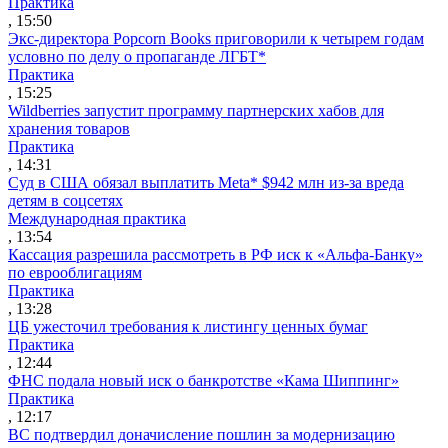
Практика
, 15:50
Экс-директора Popcorn Books приговорили к четырем годам
условно по делу о пропаганде ЛГБТ*
Практика
, 15:25
Wildberries запустит программу партнерских хабов для
хранения товаров
Практика
, 14:31
Суд в США обязал выплатить Meta* $942 млн из-за вреда
детям в соцсетях
Международная практика
, 13:54
Кассация разрешила рассмотреть в РФ иск к «Альфа-Банку»
по еврооблигациям
Практика
, 13:28
ЦБ ужесточил требования к листингу ценных бумаг
Практика
, 12:44
ФНС подала новый иск о банкротстве «Кама Шиппинг»
Практика
, 12:17
ВС подтвердил доначисление пошлин за модернизацию