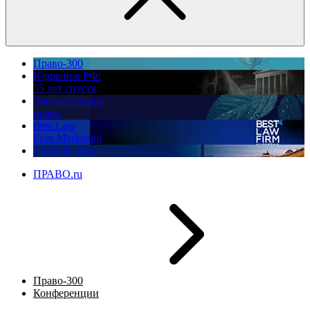
Право-300
Юррынок РФ:
35 лет спустя
Экологическое
право
Best Law
Firm Marketing
ПМЮФ 2026
ПРАВО.ru
Право-300
Конференции