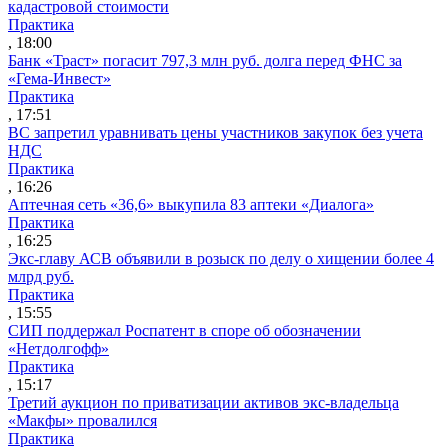
кадастровой стоимости
Практика
, 18:00
Банк «Траст» погасит 797,3 млн руб. долга перед ФНС за
«Гема-Инвест»
Практика
, 17:51
ВС запретил уравнивать цены участников закупок без учета
НДС
Практика
, 16:26
Аптечная сеть «36,6» выкупила 83 аптеки «Диалога»
Практика
, 16:25
Экс-главу АСВ объявили в розыск по делу о хищении более 4
млрд руб.
Практика
, 15:55
СИП поддержал Роспатент в споре об обозначении
«Нетдолгофф»
Практика
, 15:17
Третий аукцион по приватизации активов экс-владельца
«Макфы» провалился
Практика