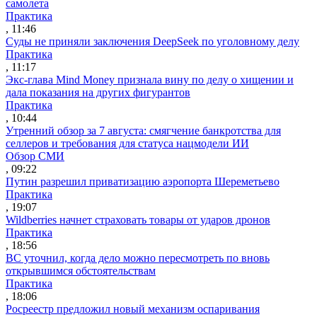
самолета
Практика
, 11:46
Суды не приняли заключения DeepSeek по уголовному делу
Практика
, 11:17
Экс-глава Mind Money признала вину по делу о хищении и
дала показания на других фигурантов
Практика
, 10:44
Утренний обзор за 7 августа: смягчение банкротства для
селлеров и требования для статуса нацмодели ИИ
Обзор СМИ
, 09:22
Путин разрешил приватизацию аэропорта Шереметьево
Практика
, 19:07
Wildberries начнет страховать товары от ударов дронов
Практика
, 18:56
ВС уточнил, когда дело можно пересмотреть по вновь
открывшимся обстоятельствам
Практика
, 18:06
Росреестр предложил новый механизм оспаривания