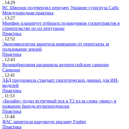
, 14:29
ВС Швеции подтвердил передачу Украине сухогруза Caffa
Международная практика
, 13:27
Минфин планирует отбирать подрядчиков госконтрактов в
строительстве по их репутации
Практика
, 12:52
Экономколлегия защитила компанию от переплаты за
пользование землей
Практика
, 12:43
Великобритания расширила антироссийские санкции
Санкции
, 12:41
АБД предложила стандарт синтетических данных для ИИ-
моделей
Практика
, 11:53
«Билайн» подал встречный иск к Т2 из-за слова «микс» в
названии бренда мультиподписки
Практика
, 11:44
ФАС запретила наружную рекламу Fonbet
Практика