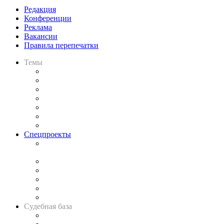
Редакция
Конференции
Реклама
Вакансии
Правила перепечатки
Темы
Практика
Законодательство
Процесс
Исследования
Рынок юридических услуг
Юридическое сообщество
Важнейшие правовые темы в прессе
Спецпроекты
Подкаст «В здравом уме
и твёрдой памяти»
Legal Design
Банкротная панорама
Советы для литигаторов
Сговоры на торгах
Авто
Судебная база
Картотека арбитражных дел