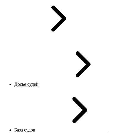
Досье судей
База судов