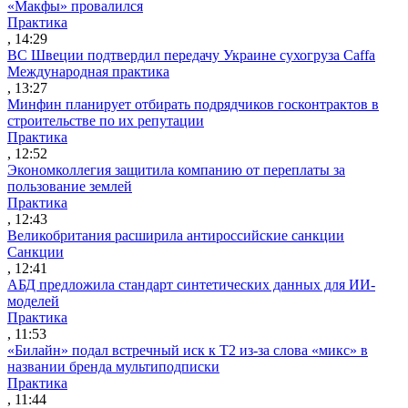
«Макфы» провалился
Практика
, 14:29
ВС Швеции подтвердил передачу Украине сухогруза Caffa
Международная практика
, 13:27
Минфин планирует отбирать подрядчиков госконтрактов в
строительстве по их репутации
Практика
, 12:52
Экономколлегия защитила компанию от переплаты за
пользование землей
Практика
, 12:43
Великобритания расширила антироссийские санкции
Санкции
, 12:41
АБД предложила стандарт синтетических данных для ИИ-
моделей
Практика
, 11:53
«Билайн» подал встречный иск к Т2 из-за слова «микс» в
названии бренда мультиподписки
Практика
, 11:44