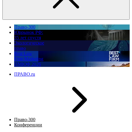
Право-300
Юррынок РФ:
35 лет спустя
Экологическое
право
Best Law
Firm Marketing
ПМЮФ 2026
ПРАВО.ru
Право-300
Конференции