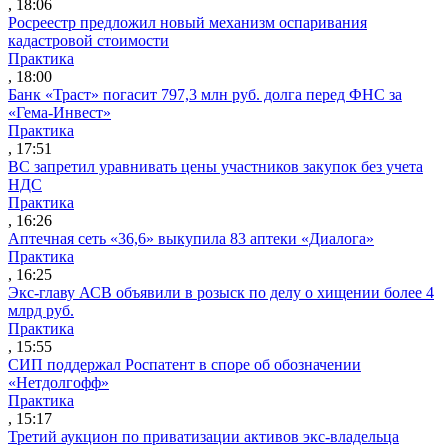
, 18:06
Росреестр предложил новый механизм оспаривания
кадастровой стоимости
Практика
, 18:00
Банк «Траст» погасит 797,3 млн руб. долга перед ФНС за
«Гема-Инвест»
Практика
, 17:51
ВС запретил уравнивать цены участников закупок без учета
НДС
Практика
, 16:26
Аптечная сеть «36,6» выкупила 83 аптеки «Диалога»
Практика
, 16:25
Экс-главу АСВ объявили в розыск по делу о хищении более 4
млрд руб.
Практика
, 15:55
СИП поддержал Роспатент в споре об обозначении
«Нетдолгофф»
Практика
, 15:17
Третий аукцион по приватизации активов экс-владельца