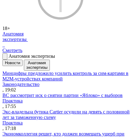
18+
Анатомия
экспертизы
Смотреть
Анатомия экспертизы
Новости
Анатомия
экспертизы
Минцифры предложило усилить контроль за сим-картами в
M2M-устройствах компаний
Законодательство
, 19:02
ВС рассмотрит иск о снятии партии «Яблоко» с выборов
Практика
, 17:55
Экс-владельца бутика Cartier осудили на девять с половиной
лет за таможенную схему
Практика
, 17:18
Экономколлегия решит, кто должен возмещать ущерб при