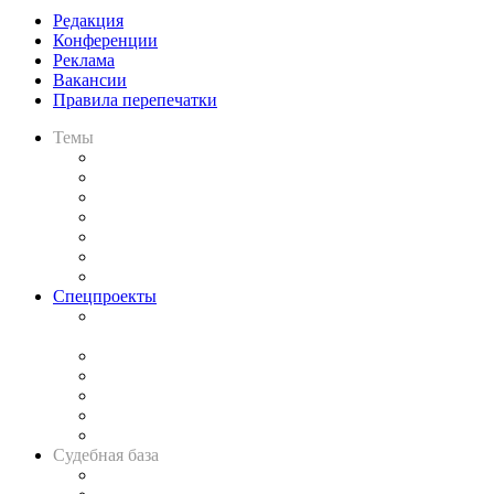
Редакция
Конференции
Реклама
Вакансии
Правила перепечатки
Темы
Практика
Законодательство
Процесс
Исследования
Рынок юридических услуг
Юридическое сообщество
Важнейшие правовые темы в прессе
Спецпроекты
Подкаст «В здравом уме
и твёрдой памяти»
Legal Design
Банкротная панорама
Советы для литигаторов
Сговоры на торгах
Авто
Судебная база
Картотека арбитражных дел