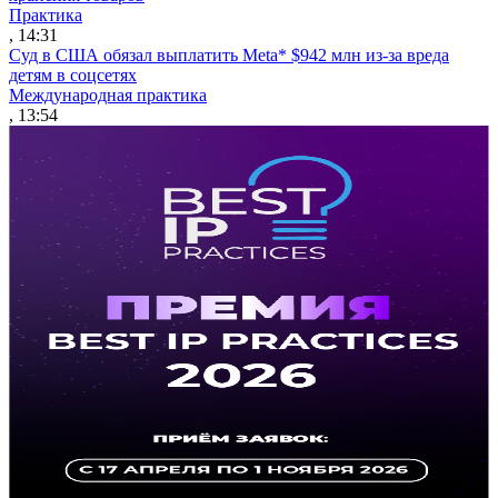
Практика
, 14:31
Суд в США обязал выплатить Meta* $942 млн из-за вреда
детям в соцсетях
Международная практика
, 13:54