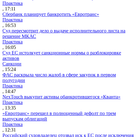
Практика
, 17:11
Сбербанк планирует банкротить «Евротранс»
Практика
, 16:53
Суд пересмотрит дело о выдаче исполнительного листа на
решение МКАС
Практика
, 16:05
Суд ЕС истолкует санкционные нормы о разблокировке
активов
Санкции
, 15:24
ФАС раскрыла число жалоб в сфере закупок в первом
полугодии
Практика
, 14:47
NexTouch выкупит активы обанкротившегося «Кванта»
Практика
, 13:35
«Евротранс» перешел в полноценный дефолт по трем
выпускам облигаций
Практика
, 12:31
Российский судовладелец отозвал иск к ЕС после исключения