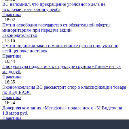
ВС напомнил, что прекращение уголовного дела не
исключает взыскания ущерба
Практика
, 18:02
Путин освободил государство от обязательной оферты
миноритариям при передаче акций
Законодательство
, 17:16
Путин подписал закон о мониторинге цен на продукты по
всей цепочке поставок
Практика
, 16:44
Прокуратура подала иск к структуре группы «Илим» на 1,8
млрд руб.
Практика
, 16:35
Экономколлегия ВС рассмотрит спор о классификации товара
по ВЭД ЕАЭС
Практика
, 16:24
Дочерняя компания «Мегафона» подала иск к «М.Видео» на
1,8 млрд руб.
Практика
, 15:50
СИП проверит отмену патента на систему управления