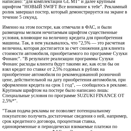
написано: "для комплектации GL MT" и далее крупным
шрифтом "НОВЫЙ SWIFT Все внимание к тебе". Рекламный
ролик завершал постер, который демонстрируется на экране в
течение 5 секунд.
Именно на этом постере, как отмечали в ФАС, и были
размещены мелким нечитаемым шрифтом существенные
условия, влияющие на величину кредита для приобретения
машины. Так, в нем указывалось, что "2,5% — это расчетная
величина, которая достигается за счет снижения для клиента
стоимости автомобиля, приобретаемого по программе Сузуки
Финанс". "В результате реализации программы Сузуки
Финанс расходы клиента будут такими же, как если бы он
взял кредит по ставке от 2,5% годовых в рублях на
приобретение автомобиля по рекомендованной розничной
цене, действительной на дату приобретения автомобиля, при
оформлении кредита на срок 1 год", — сообщалось в рекламе.
Крупным шрифтом на постере было написано лишь:
Специальные условия по программе SUZUKI FINANCE ОТ
2,5%*".
"Такая подача рекламы не позволяет потенциальному
покупателю получить достаточные сведения о ней, например,
срок кредитного договора, процентная ставка,
единовременные и периодически взимаемые платежи по