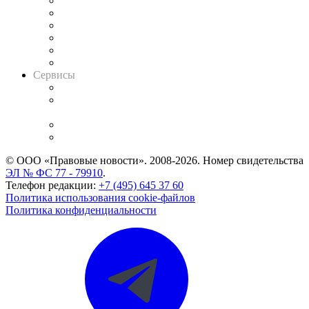
Решения арбитражных судов
Календарь рассмотрения арбитражных дел
Досье судей
Информация о судах
RSS лента новостей
Вакансии для юристов
Сервисы
Справочно-правовая система
Casebook: мониторинг дел
и компаний
Caselook: поиск и анализ практики
CASE.ONE: управление юридической службой
© ООО «Правовые новости». 2008-2026.
Номер свидетельства
ЭЛ № ФС 77 - 79910
.
Телефон редакции:
+7 (495) 645 37 60
Политика использования cookie-файлов
Политика конфиденциальности