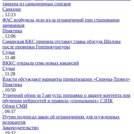
танкера из санкционных списков
Санкции
, 12:23
ФАС возбудила дело из-за ограничений при страховании
заемщиков
Практика
, 12:06
Самарская ККС приняла отставку главы облсуда Шилова
после проверки Генпрокуратуры
Судьи
, 11:48
ВККС открыла семь новых вакансий
Судьи
, 11:28
Власти обсуждают варианты приватизации «Сирены-Трэвел»
Практика
, 10:50
Утренний обзор за 5 августа: поправки о защите контента при
обучении нейросетей и правила «социальных» СЗПК
Обзор СМИ
, 09:37
Путин подписал закон об ограничениях для осужденных
релокантов
Законодательство
, 19:32