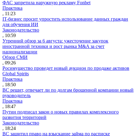
ФАС запретила наружную рекламу Fonbet
Практика
, 11:23
IT-бизнес просит упростить использование данных граждан
для обучения ИИ
Законодательство
, 10:59
Утренний обзор за 6 августа: ужесточение закупок
иностранной техники и рост рынка M&A за счет
национализации
Обзор СМИ
, 09:26
Росимущество проведет новый аукцион по продаже активов
Global Spirits
Практика
, 18:50
ВС решит, отвечает ли по долгам брошенной компании новый
руководитель
Практика
, 18:47
Путин подписал закон о новых правилах комплексного
развития территорий
Законодательство
, 18:24
ВС защитил право на взыскание займа по расписке