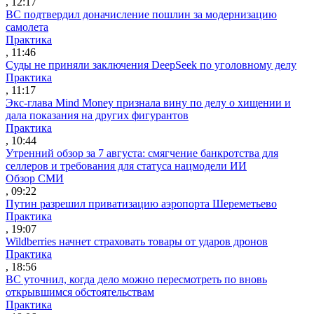
, 12:17
ВС подтвердил доначисление пошлин за модернизацию
самолета
Практика
, 11:46
Суды не приняли заключения DeepSeek по уголовному делу
Практика
, 11:17
Экс-глава Mind Money признала вину по делу о хищении и
дала показания на других фигурантов
Практика
, 10:44
Утренний обзор за 7 августа: смягчение банкротства для
селлеров и требования для статуса нацмодели ИИ
Обзор СМИ
, 09:22
Путин разрешил приватизацию аэропорта Шереметьево
Практика
, 19:07
Wildberries начнет страховать товары от ударов дронов
Практика
, 18:56
ВС уточнил, когда дело можно пересмотреть по вновь
открывшимся обстоятельствам
Практика