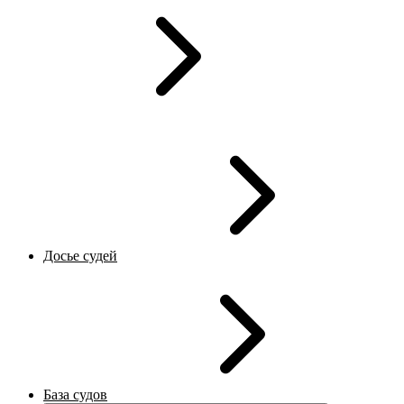
Досье судей
База судов