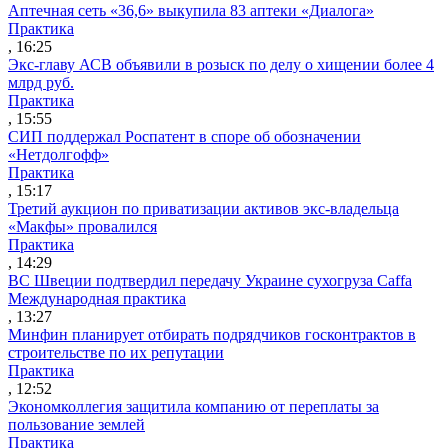
Аптечная сеть «36,6» выкупила 83 аптеки «Диалога»
Практика
, 16:25
Экс-главу АСВ объявили в розыск по делу о хищении более 4
млрд руб.
Практика
, 15:55
СИП поддержал Роспатент в споре об обозначении
«Нетдолгофф»
Практика
, 15:17
Третий аукцион по приватизации активов экс-владельца
«Макфы» провалился
Практика
, 14:29
ВС Швеции подтвердил передачу Украине сухогруза Caffa
Международная практика
, 13:27
Минфин планирует отбирать подрядчиков госконтрактов в
строительстве по их репутации
Практика
, 12:52
Экономколлегия защитила компанию от переплаты за
пользование землей
Практика