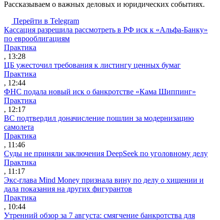
Рассказываем о важных деловых и юридических событиях.
Перейти в Telegram
Кассация разрешила рассмотреть в РФ иск к «Альфа-Банку»
по еврооблигациям
Практика
, 13:28
ЦБ ужесточил требования к листингу ценных бумаг
Практика
, 12:44
ФНС подала новый иск о банкротстве «Кама Шиппинг»
Практика
, 12:17
ВС подтвердил доначисление пошлин за модернизацию
самолета
Практика
, 11:46
Суды не приняли заключения DeepSeek по уголовному делу
Практика
, 11:17
Экс-глава Mind Money признала вину по делу о хищении и
дала показания на других фигурантов
Практика
, 10:44
Утренний обзор за 7 августа: смягчение банкротства для