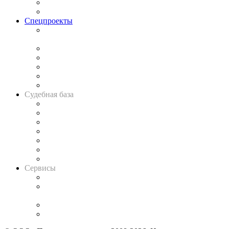
Юридическое сообщество
Важнейшие правовые темы в прессе
Спецпроекты
Подкаст «В здравом уме
и твёрдой памяти»
Legal Design
Банкротная панорама
Советы для литигаторов
Сговоры на торгах
Авто
Судебная база
Картотека арбитражных дел
Решения арбитражных судов
Календарь рассмотрения арбитражных дел
Досье судей
Информация о судах
RSS лента новостей
Вакансии для юристов
Сервисы
Справочно-правовая система
Casebook: мониторинг дел
и компаний
Caselook: поиск и анализ практики
CASE.ONE: управление юридической службой