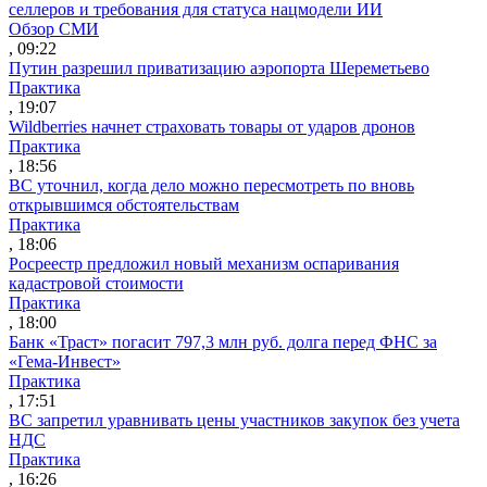
селлеров и требования для статуса нацмодели ИИ
Обзор СМИ
, 09:22
Путин разрешил приватизацию аэропорта Шереметьево
Практика
, 19:07
Wildberries начнет страховать товары от ударов дронов
Практика
, 18:56
ВС уточнил, когда дело можно пересмотреть по вновь
открывшимся обстоятельствам
Практика
, 18:06
Росреестр предложил новый механизм оспаривания
кадастровой стоимости
Практика
, 18:00
Банк «Траст» погасит 797,3 млн руб. долга перед ФНС за
«Гема-Инвест»
Практика
, 17:51
ВС запретил уравнивать цены участников закупок без учета
НДС
Практика
, 16:26