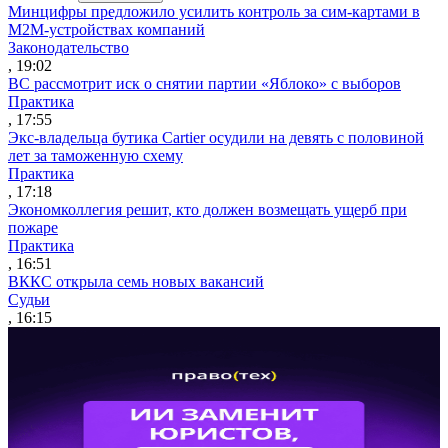
Минцифры предложило усилить контроль за сим-картами в
M2M-устройствах компаний
Законодательство
, 19:02
ВС рассмотрит иск о снятии партии «Яблоко» с выборов
Практика
, 17:55
Экс-владельца бутика Cartier осудили на девять с половиной
лет за таможенную схему
Практика
, 17:18
Экономколлегия решит, кто должен возмещать ущерб при
пожаре
Практика
, 16:51
ВККС открыла семь новых вакансий
Судьи
, 16:15