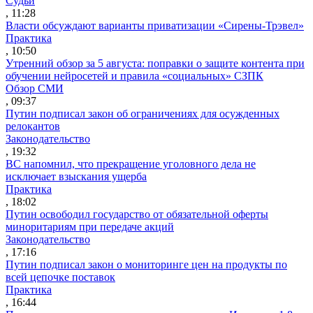
Судьи
, 11:28
Власти обсуждают варианты приватизации «Сирены-Трэвел»
Практика
, 10:50
Утренний обзор за 5 августа: поправки о защите контента при
обучении нейросетей и правила «социальных» СЗПК
Обзор СМИ
, 09:37
Путин подписал закон об ограничениях для осужденных
релокантов
Законодательство
, 19:32
ВС напомнил, что прекращение уголовного дела не
исключает взыскания ущерба
Практика
, 18:02
Путин освободил государство от обязательной оферты
миноритариям при передаче акций
Законодательство
, 17:16
Путин подписал закон о мониторинге цен на продукты по
всей цепочке поставок
Практика
, 16:44