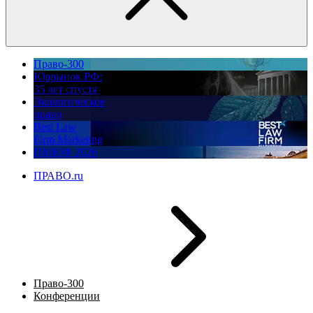
Право-300
Юррынок РФ:
35 лет спустя
Экологическое
право
Best Law
Firm Marketing
ПМЮФ 2026
ПРАВО.ru
Право-300
Конференции