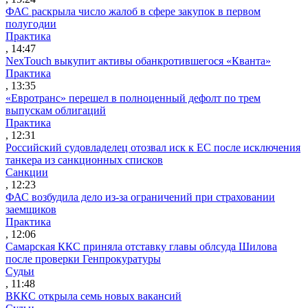
ФАС раскрыла число жалоб в сфере закупок в первом
полугодии
Практика
, 14:47
NexTouch выкупит активы обанкротившегося «Кванта»
Практика
, 13:35
«Евротранс» перешел в полноценный дефолт по трем
выпускам облигаций
Практика
, 12:31
Российский судовладелец отозвал иск к ЕС после исключения
танкера из санкционных списков
Санкции
, 12:23
ФАС возбудила дело из-за ограничений при страховании
заемщиков
Практика
, 12:06
Самарская ККС приняла отставку главы облсуда Шилова
после проверки Генпрокуратуры
Судьи
, 11:48
ВККС открыла семь новых вакансий