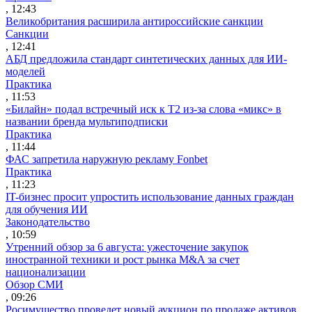
, 12:43
Великобритания расширила антироссийские санкции
Санкции
, 12:41
АБД предложила стандарт синтетических данных для ИИ-
моделей
Практика
, 11:53
«Билайн» подал встречный иск к Т2 из-за слова «микс» в
названии бренда мультиподписки
Практика
, 11:44
ФАС запретила наружную рекламу Fonbet
Практика
, 11:23
IT-бизнес просит упростить использование данных граждан
для обучения ИИ
Законодательство
, 10:59
Утренний обзор за 6 августа: ужесточение закупок
иностранной техники и рост рынка M&A за счет
национализации
Обзор СМИ
, 09:26
Росимущество проведет новый аукцион по продаже активов