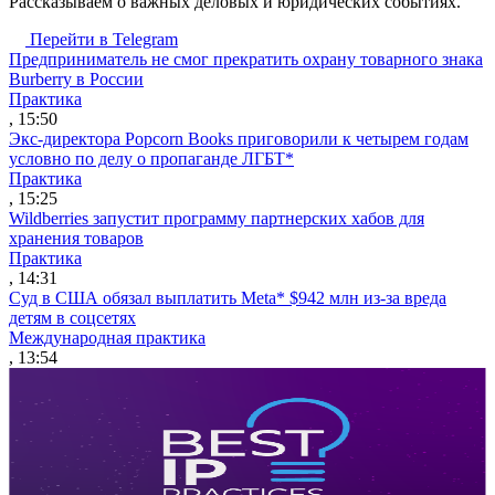
Рассказываем о важных деловых и юридических событиях.
Перейти в Telegram
Предприниматель не смог прекратить охрану товарного знака
Burberry в России
Практика
, 15:50
Экс-директора Popcorn Books приговорили к четырем годам
условно по делу о пропаганде ЛГБТ*
Практика
, 15:25
Wildberries запустит программу партнерских хабов для
хранения товаров
Практика
, 14:31
Суд в США обязал выплатить Meta* $942 млн из-за вреда
детям в соцсетях
Международная практика
, 13:54